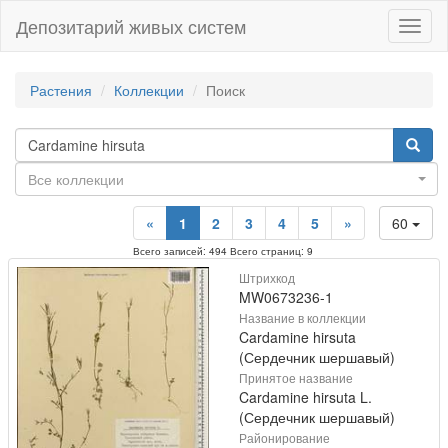
Депозитарий живых систем
Навиг
Растения
Коллекции
Поиск
Все коллекции
«
1
2
3
4
5
»
60
Всего записей: 494 Всего страниц: 9
Штрихкод
MW0673236-1
Название в коллекции
Cardamine hirsuta
(Сердечник шершавый)
Принятое название
Cardamine hirsuta L.
(Сердечник шершавый)
Районирование