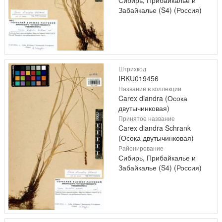
Забайкалье (S4) (Россия)
Штрихкод
IRKU019456
Название в коллекции
Carex diandra (Осока
двутычинковая)
Принятое название
Carex diandra Schrank
(Осока двутычинковая)
Районирование
Сибирь, Прибайкалье и
Забайкалье (S4) (Россия)