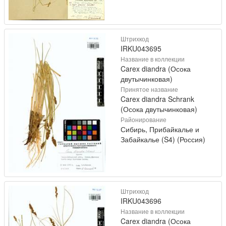
Штрихкод
IRKU043695
Название в коллекции
Carex diandra (Осока
двутычинковая)
Принятое название
Carex diandra Schrank
(Осока двутычинковая)
Районирование
Сибирь, Прибайкалье и
Забайкалье (S4) (Россия)
Штрихкод
IRKU043696
Название в коллекции
Carex diandra (Осока