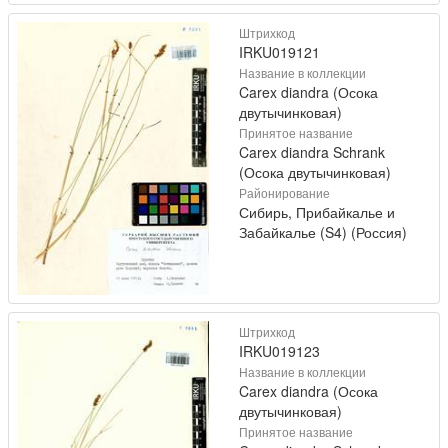
Штрихкод
IRKU019121
Название в коллекции
Carex diandra (Осока
двутычинковая)
Принятое название
Carex diandra Schrank
(Осока двутычинковая)
Районирование
Сибирь, Прибайкалье и
Забайкалье (S4) (Россия)
Штрихкод
IRKU019123
Название в коллекции
Carex diandra (Осока
двутычинковая)
Принятое название