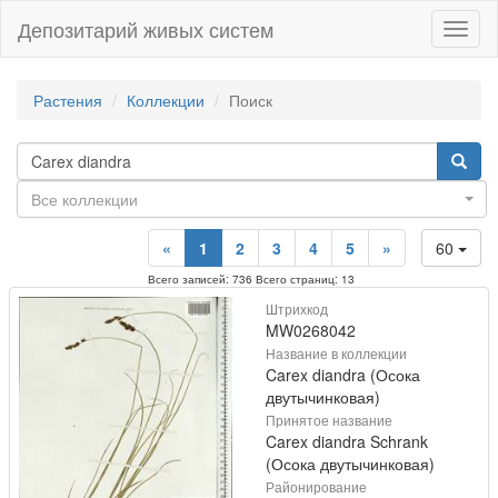
Депозитарий живых систем
Навиг
Растения
Коллекции
Поиск
Все коллекции
«
1
2
3
4
5
»
60
Всего записей: 736 Всего страниц: 13
Штрихкод
MW0268042
Название в коллекции
Carex diandra (Осока
двутычинковая)
Принятое название
Carex diandra Schrank
(Осока двутычинковая)
Районирование