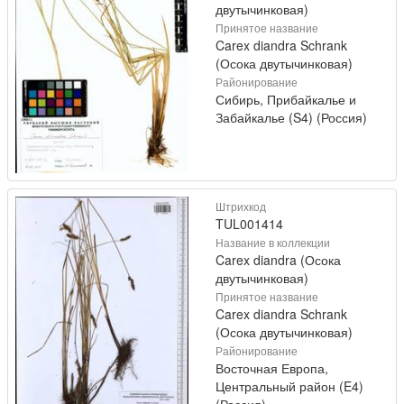
двутычинковая)
Принятое название
Carex diandra Schrank
(Осока двутычинковая)
Районирование
Сибирь, Прибайкалье и
Забайкалье (S4) (Россия)
Штрихкод
TUL001414
Название в коллекции
Carex diandra (Осока
двутычинковая)
Принятое название
Carex diandra Schrank
(Осока двутычинковая)
Районирование
Восточная Европа,
Центральный район (E4)
(Россия)