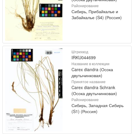
Районирование
Сибирь, Прибайкалье и
Забайкалье (S4) (Россия)
Штрихкод
IRKU044699
Название в коллекции
Carex diandra (Осока
двутычинковая)
Принятое название
Carex diandra Schrank
(Осока двутычинковая)
Районирование
Сибирь, Западная Сибирь
(S1) (Россия)