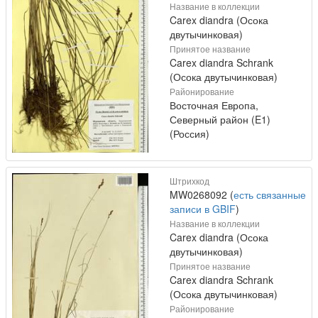
Название в коллекции
Carex diandra (Осока
двутычинковая)
Принятое название
Carex diandra Schrank
(Осока двутычинковая)
Районирование
Восточная Европа,
Северный район (E1)
(Россия)
Штрихкод
MW0268092 (
есть связанные
записи в GBIF
)
Название в коллекции
Carex diandra (Осока
двутычинковая)
Принятое название
Carex diandra Schrank
(Осока двутычинковая)
Районирование