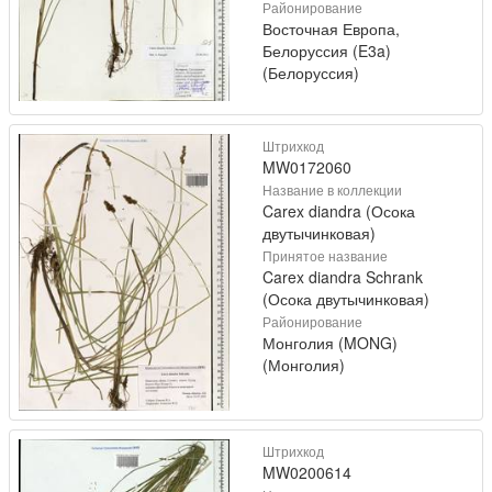
Районирование
Восточная Европа,
Белоруссия (E3a)
(Белоруссия)
Штрихкод
MW0172060
Название в коллекции
Carex diandra (Осока
двутычинковая)
Принятое название
Carex diandra Schrank
(Осока двутычинковая)
Районирование
Монголия (MONG)
(Монголия)
Штрихкод
MW0200614