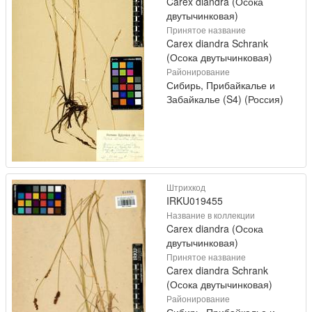
Carex diandra (Осока
двутычинковая)
Принятое название
Carex diandra Schrank
(Осока двутычинковая)
Районирование
Сибирь, Прибайкалье и
Забайкалье (S4) (Россия)
Штрихкод
IRKU019455
Название в коллекции
Carex diandra (Осока
двутычинковая)
Принятое название
Carex diandra Schrank
(Осока двутычинковая)
Районирование
Сибирь, Прибайкалье и