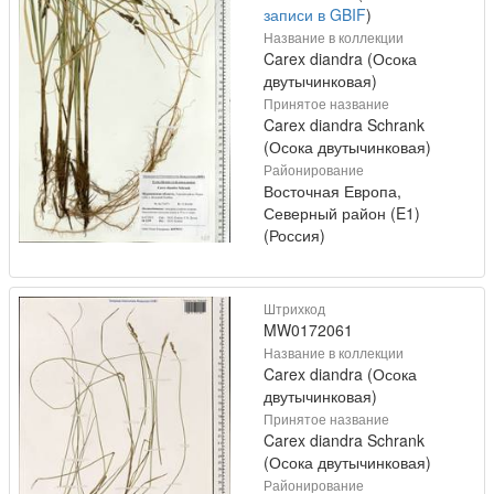
записи в GBIF
)
Название в коллекции
Carex diandra (Осока
двутычинковая)
Принятое название
Carex diandra Schrank
(Осока двутычинковая)
Районирование
Восточная Европа,
Северный район (E1)
(Россия)
Штрихкод
MW0172061
Название в коллекции
Carex diandra (Осока
двутычинковая)
Принятое название
Carex diandra Schrank
(Осока двутычинковая)
Районирование