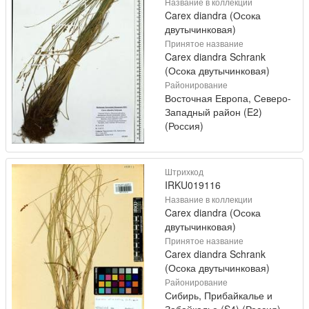
Название в коллекции
Carex diandra (Осока
двутычинковая)
Принятое название
Carex diandra Schrank
(Осока двутычинковая)
Районирование
Восточная Европа, Северо-
Западный район (E2)
(Россия)
Штрихкод
IRKU019116
Название в коллекции
Carex diandra (Осока
двутычинковая)
Принятое название
Carex diandra Schrank
(Осока двутычинковая)
Районирование
Сибирь, Прибайкалье и