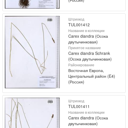
Штрихкод
TUL001412
Название в коллекции
Carex diandra (Осока
двутычинковая)
Принятое название
Carex diandra Schrank
(Осока двутычинковая)
Районирование
Восточная Европа,
Центральный район (E4)
(Россия)
Штрихкод
TUL001411
Название в коллекции
Carex diandra (Осока
двутычинковая)