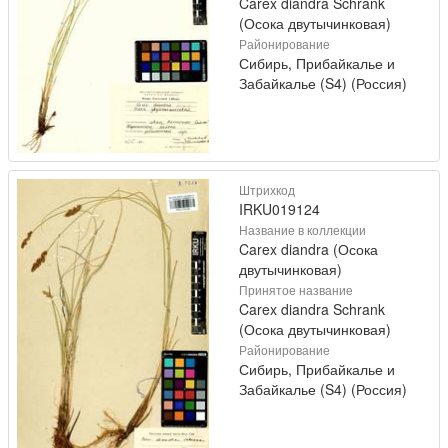
Carex diandra Schrank
(Осока двутычинковая)
Районирование
Сибирь, Прибайкалье и
Забайкалье (S4) (Россия)
Штрихкод
IRKU019124
Название в коллекции
Carex diandra (Осока
двутычинковая)
Принятое название
Carex diandra Schrank
(Осока двутычинковая)
Районирование
Сибирь, Прибайкалье и
Забайкалье (S4) (Россия)