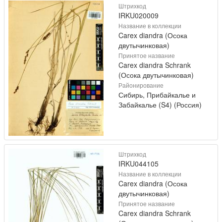
Штрихкод
IRKU020009
Название в коллекции
Carex diandra (Осока
двутычинковая)
Принятое название
Carex diandra Schrank
(Осока двутычинковая)
Районирование
Сибирь, Прибайкалье и
Забайкалье (S4) (Россия)
Штрихкод
IRKU044105
Название в коллекции
Carex diandra (Осока
двутычинковая)
Принятое название
Carex diandra Schrank