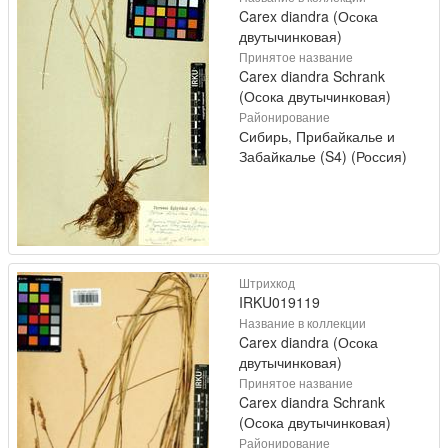
Carex diandra (Осока
двутычинковая)
Принятое название
Carex diandra Schrank
(Осока двутычинковая)
Районирование
Сибирь, Прибайкалье и
Забайкалье (S4) (Россия)
Штрихкод
IRKU019119
Название в коллекции
Carex diandra (Осока
двутычинковая)
Принятое название
Carex diandra Schrank
(Осока двутычинковая)
Районирование