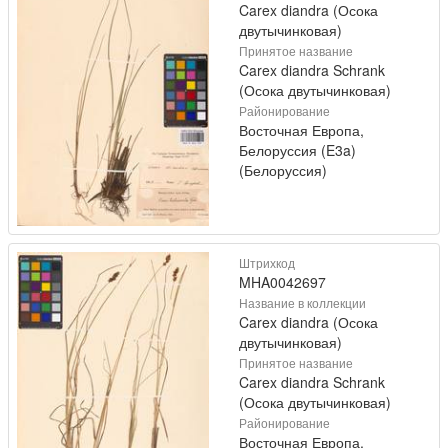
Carex diandra (Осока
двутычинковая)
Принятое название
Carex diandra Schrank
(Осока двутычинковая)
Районирование
Восточная Европа,
Белоруссия (E3a)
(Белоруссия)
Штрихкод
MHA0042697
Название в коллекции
Carex diandra (Осока
двутычинковая)
Принятое название
Carex diandra Schrank
(Осока двутычинковая)
Районирование
Восточная Европа,