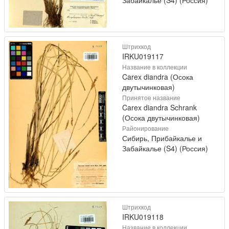
Забайкалье (S4) (Россия)
Штрихкод
IRKU019117
Название в коллекции
Carex diandra (Осока
двутычинковая)
Принятое название
Carex diandra Schrank
(Осока двутычинковая)
Районирование
Сибирь, Прибайкалье и
Забайкалье (S4) (Россия)
Штрихкод
IRKU019118
Название в коллекции