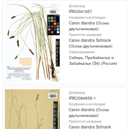
Штрихкод
IRKU041657
Название в коллекции
Carex diandra (Осока
двутычинковая)
Принятое название
Carex diandra Schrank
(Осока двутычинковая)
Районирование
Сибирь, Прибайкалье и
Забайкалье (S4) (Россия)
Штрихкод
IRKU084659-1
Название в коллекции
Carex diandra (Осока
двутычинковая)
Принятое название
Carex diandra Schrank