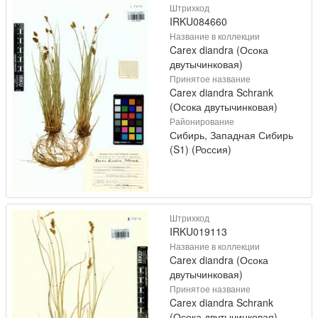
Штрихкод
IRKU084660
Название в коллекции
Carex diandra (Осока
двутычинковая)
Принятое название
Carex diandra Schrank
(Осока двутычинковая)
Районирование
Сибирь, Западная Сибирь
(S1) (Россия)
Штрихкод
IRKU019113
Название в коллекции
Carex diandra (Осока
двутычинковая)
Принятое название
Carex diandra Schrank
(Осока двутычинковая)