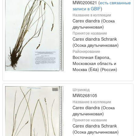
MW0200621 (
есть связанные
записи в GBIF
)
Название в коллекции
Carex diandra (Осока
двутычинковая)
Принятое название
Carex diandra Schrank
(Осока двутычинковая)
Районирование
Восточная Европа,
Московская область и
Москва (E4a) (Россия)
Штрихкод
MW0268105
Название в коллекции
Carex diandra (Осока
двутычинковая)
Принятое название
Carex diandra Schrank
(Осока двутычинковая)