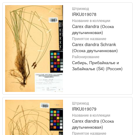
Штрихкод
IRKU019078
Название в коллекции
Carex diandra (Осока
двутычинковая)
Принятое название
Carex diandra Schrank
(Осока двутычинковая)
Районирование
Сибирь, Прибайкалье и
Забайкалье (S4) (Россия)
Штрихкод
IRKU019079
Название в коллекции
Carex diandra (Осока
двутычинковая)
Принятое название