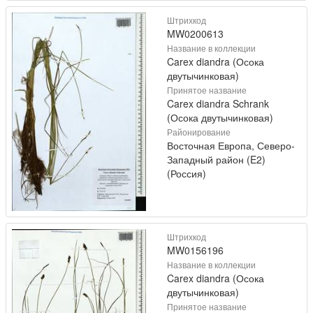
Штрихкод
MW0200613
Название в коллекции
Carex diandra (Осока
двутычинковая)
Принятое название
Carex diandra Schrank
(Осока двутычинковая)
Районирование
Восточная Европа, Северо-
Западный район (E2)
(Россия)
Штрихкод
MW0156196
Название в коллекции
Carex diandra (Осока
двутычинковая)
Принятое название