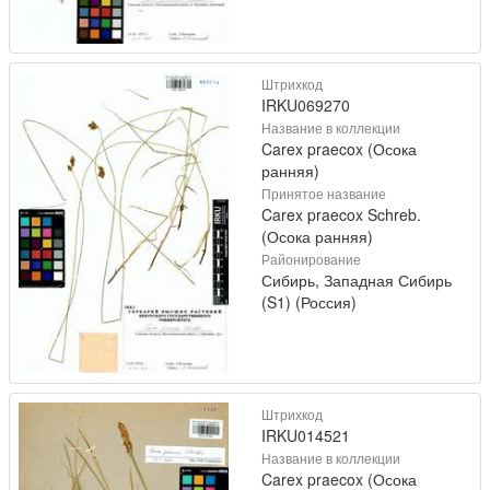
Штрихкод
IRKU069270
Название в коллекции
Carex praecox (Осока
ранняя)
Принятое название
Carex praecox Schreb.
(Осока ранняя)
Районирование
Сибирь, Западная Сибирь
(S1) (Россия)
Штрихкод
IRKU014521
Название в коллекции
Carex praecox (Осока