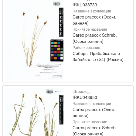
IRKU038733
Название в коллекции
Carex praecox (Осока
ранняя)
Принятое название
Carex praecox Schreb.
(Осока ранняя)
Районирование
Сибирь, Прибайкалье и
Забайкалье (S4) (Россия)
Штрихкод
IRKU043950
Название в коллекции
Carex praecox (Осока
ранняя)
Принятое название
Carex praecox Schreb.
(Осока ранняя)