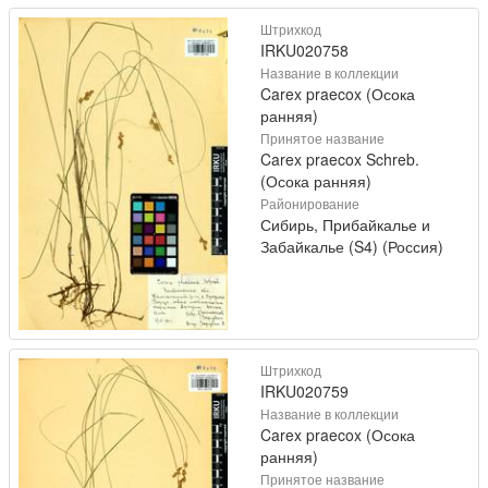
Штрихкод
IRKU020758
Название в коллекции
Carex praecox (Осока
ранняя)
Принятое название
Carex praecox Schreb.
(Осока ранняя)
Районирование
Сибирь, Прибайкалье и
Забайкалье (S4) (Россия)
Штрихкод
IRKU020759
Название в коллекции
Carex praecox (Осока
ранняя)
Принятое название