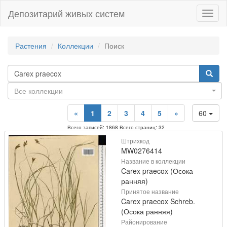
Депозитарий живых систем
Навиг
Растения
Коллекции
Поиск
Все коллекции
«
1
2
3
4
5
»
60
Всего записей: 1868 Всего страниц: 32
Штрихкод
MW0276414
Название в коллекции
Carex praecox (Осока
ранняя)
Принятое название
Carex praecox Schreb.
(Осока ранняя)
Районирование