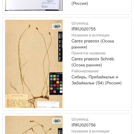
(Россия)
Штрихкод
IRKU020755
Название в коллекции
Carex praecox (Осока
ранняя)
Принятое название
Carex praecox Schreb.
(Осока ранняя)
Районирование
Сибирь, Прибайкалье и
Забайкалье (S4) (Россия)
Штрихкод
IRKU020756
Название в коллекции