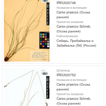
IRKU020748
Название в коллекции
Carex praecox (Осока
ранняя)
Принятое название
Carex praecox Schreb.
(Осока ранняя)
Районирование
Сибирь, Прибайкалье и
Забайкалье (S4) (Россия)
Штрихкод
IRKU020752
Название в коллекции
Carex praecox (Осока
ранняя)
Принятое название
Carex praecox Schreb.
(Осока ранняя)