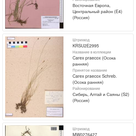
Восточная Европа,
Центральный район (E4)
(Россия)
Штрихкод
KRSU2E2995
Название в коллекции
Carex praecox (Осока
ранняя)
Принятое название
Carex praecox Schreb.
(Осока ранняя)
Районирование
Сибирь, Алтай и Саяны (S2)
(Россия)
Штрихкод
MW0276427