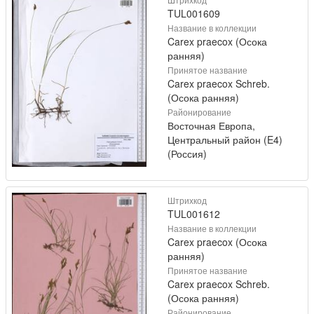
TUL001609
Название в коллекции
Carex praecox (Осока
ранняя)
Принятое название
Carex praecox Schreb.
(Осока ранняя)
Районирование
Восточная Европа,
Центральный район (E4)
(Россия)
Штрихкод
TUL001612
Название в коллекции
Carex praecox (Осока
ранняя)
Принятое название
Carex praecox Schreb.
(Осока ранняя)
Районирование