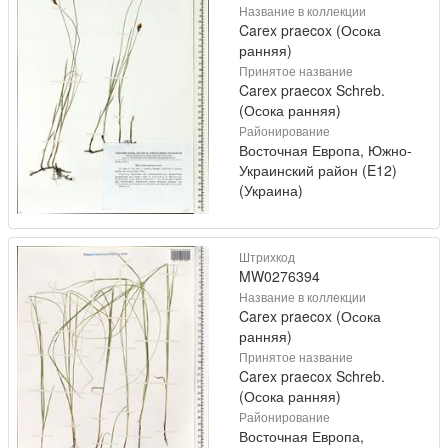
Название в коллекции
Carex praecox (Осока
ранняя)
Принятое название
Carex praecox Schreb.
(Осока ранняя)
Районирование
Восточная Европа, Южно-
Украинский район (E12)
(Украина)
Штрихкод
MW0276394
Название в коллекции
Carex praecox (Осока
ранняя)
Принятое название
Carex praecox Schreb.
(Осока ранняя)
Районирование
Восточная Европа,