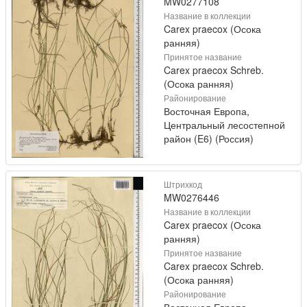
MW0277108
Название в коллекции
Carex praecox (Осока
ранняя)
Принятое название
Carex praecox Schreb.
(Осока ранняя)
Районирование
Восточная Европа,
Центральный лесостепной
район (E6) (Россия)
Штрихкод
MW0276446
Название в коллекции
Carex praecox (Осока
ранняя)
Принятое название
Carex praecox Schreb.
(Осока ранняя)
Районирование
Восточная Европа,