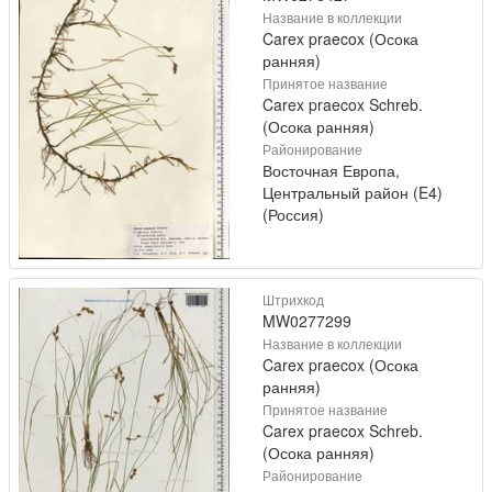
Название в коллекции
Carex praecox (Осока
ранняя)
Принятое название
Carex praecox Schreb.
(Осока ранняя)
Районирование
Восточная Европа,
Центральный район (E4)
(Россия)
Штрихкод
MW0277299
Название в коллекции
Carex praecox (Осока
ранняя)
Принятое название
Carex praecox Schreb.
(Осока ранняя)
Районирование