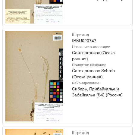
Штрихкод
IRKU020747
Название в коллекции
Carex praecox (Осока
ранняя)
Принятое название
Carex praecox Schreb.
(Осока ранняя)
Районирование
Сибирь, Прибайкалье и
Забайкалье (S4) (Россия)
Штрихкод