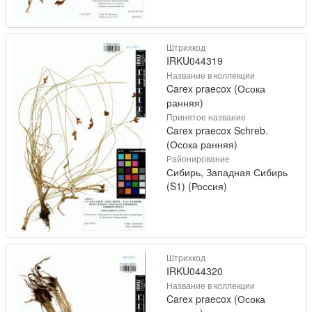
Штрихкод
IRKU044319
Название в коллекции
Carex praecox (Осока
ранняя)
Принятое название
Carex praecox Schreb.
(Осока ранняя)
Районирование
Сибирь, Западная Сибирь
(S1) (Россия)
Штрихкод
IRKU044320
Название в коллекции
Carex praecox (Осока