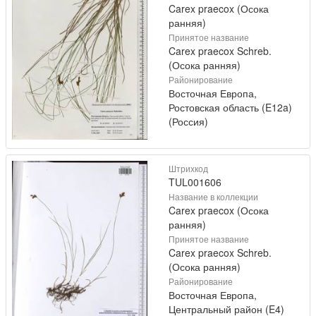
Carex praecox (Осока
ранняя)
Принятое название
Carex praecox Schreb.
(Осока ранняя)
Районирование
Восточная Европа,
Ростовская область (E12a)
(Россия)
Штрихкод
TUL001606
Название в коллекции
Carex praecox (Осока
ранняя)
Принятое название
Carex praecox Schreb.
(Осока ранняя)
Районирование
Восточная Европа,
Центральный район (E4)