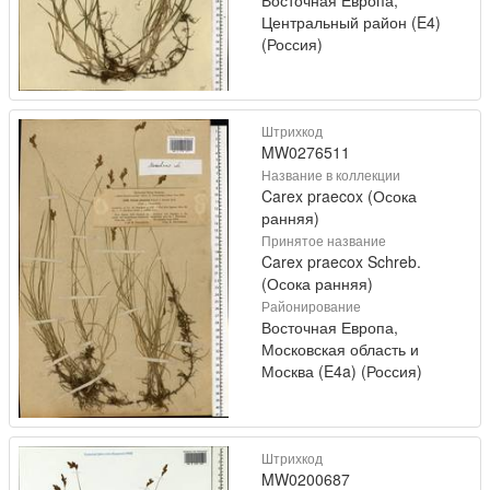
Центральный район (E4)
(Россия)
Штрихкод
MW0276511
Название в коллекции
Carex praecox (Осока
ранняя)
Принятое название
Carex praecox Schreb.
(Осока ранняя)
Районирование
Восточная Европа,
Московская область и
Москва (E4a) (Россия)
Штрихкод
MW0200687