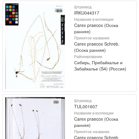
Штрихкод
IRKU044317
Название в коллекции
Carex praecox (Осока
ранняя)
Принятое название
Carex praecox Schreb.
(Осока ранняя)
Районирование
Сибирь, Прибайкалье и
Забайкалье (S4) (Россия)
Штрихкод
TUL001607
Название в коллекции
Carex praecox (Осока
ранняя)
Принятое название
Carex praecox Schreb.