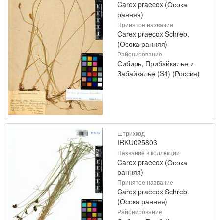
Carex praecox (Осока
ранняя)
Принятое название
Carex praecox Schreb.
(Осока ранняя)
Районирование
Сибирь, Прибайкалье и
Забайкалье (S4) (Россия)
Штрихкод
IRKU025803
Название в коллекции
Carex praecox (Осока
ранняя)
Принятое название
Carex praecox Schreb.
(Осока ранняя)
Районирование