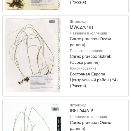
(Россия)
Штрихкод
MW0276461
Название в коллекции
Carex praecox (Осока
ранняя)
Принятое название
Carex praecox Schreb.
(Осока ранняя)
Районирование
Восточная Европа,
Центральный район (E4)
(Россия)
Штрихкод
IRKU044315
Название в коллекции
Carex praecox (Осока
ранняя)