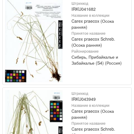
Штрихкод
IRKU041682
Название в коллекции
Carex praecox (Осока
ранняя)
Принятое название
Carex praecox Schreb.
(Осока ранняя)
Районирование
Сибирь, Прибайкалье и
Забайкалье (S4) (Россия)
Штрихкод
IRKU043949
Название в коллекции
Carex praecox (Осока
ранняя)
Принятое название
Carex praecox Schreb.