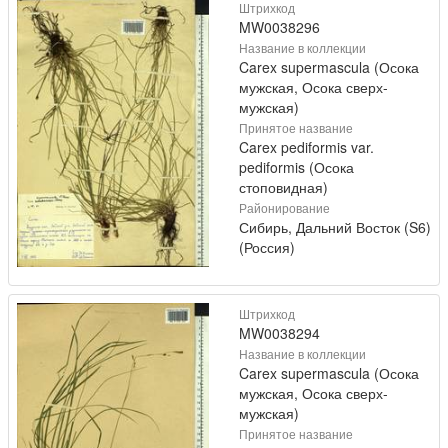
Штрихкод
MW0038296
Название в коллекции
Carex supermascula (Осока
мужская, Осока сверх-
мужская)
Принятое название
Carex pediformis var.
pediformis (Осока
стоповидная)
Районирование
Сибирь, Дальний Восток (S6)
(Россия)
Штрихкод
MW0038294
Название в коллекции
Carex supermascula (Осока
мужская, Осока сверх-
мужская)
Принятое название