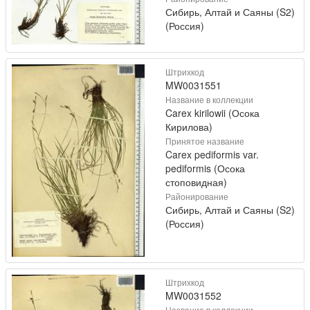
Сибирь, Алтай и Саяны (S2)
(Россия)
Штрихкод
MW0031551
Название в коллекции
Carex kirilowii (Осока
Кирилова)
Принятое название
Carex pediformis var.
pediformis (Осока
стоповидная)
Районирование
Сибирь, Алтай и Саяны (S2)
(Россия)
Штрихкод
MW0031552
Название в коллекции