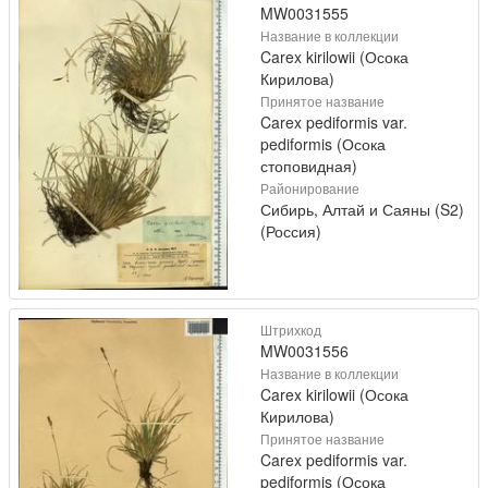
MW0031555
Название в коллекции
Carex kirilowii (Осока
Кирилова)
Принятое название
Carex pediformis var.
pediformis (Осока
стоповидная)
Районирование
Сибирь, Алтай и Саяны (S2)
(Россия)
Штрихкод
MW0031556
Название в коллекции
Carex kirilowii (Осока
Кирилова)
Принятое название
Carex pediformis var.
pediformis (Осока