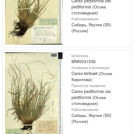
Carex pediformis var.
pediformis (Осока
стоповидная)
Районирование
Сибирь, Якутия (S5)
(Россия)
Штрихкод
MW0031536
Название в коллекции
Carex kirilowii (Осока
Кирилова)
Принятое название
Carex pediformis var.
pediformis (Осока
стоповидная)
Районирование
Сибирь, Якутия (S5)
(Россия)