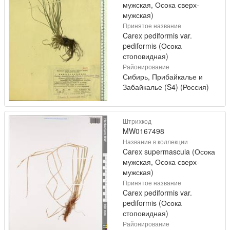
мужская, Осока сверх-
мужская)
Принятое название
Carex pediformis var.
pediformis (Осока
стоповидная)
Районирование
Сибирь, Прибайкалье и
Забайкалье (S4) (Россия)
Штрихкод
MW0167498
Название в коллекции
Carex supermascula (Осока
мужская, Осока сверх-
мужская)
Принятое название
Carex pediformis var.
pediformis (Осока
стоповидная)
Районирование