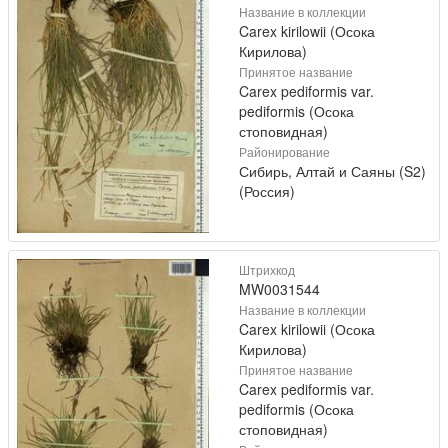
Название в коллекции
Carex kirilowii (Осока
Кирилова)
Принятое название
Carex pediformis var.
pediformis (Осока
стоповидная)
Районирование
Сибирь, Алтай и Саяны (S2)
(Россия)
Штрихкод
MW0031544
Название в коллекции
Carex kirilowii (Осока
Кирилова)
Принятое название
Carex pediformis var.
pediformis (Осока
стоповидная)