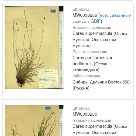
Штрихкод
MW0038286 (
есть связанные
записи в GBIF
)
Название в коллекции
Carex supermascula (Осока
мужская, Осока сверх-
мужская)
Принятое название
Carex pediformis var.
pediformis (Осока
стоповидная)
Районирование
Сибирь, Дальний Восток (S6)
(Россия)
Штрихкод
MW0038285
Название в коллекции
Carex supermascula (Осока
мужская, Осока сверх-