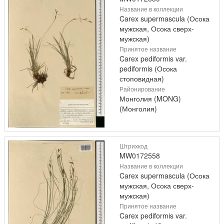
Название в коллекции
Carex supermascula (Осока
мужская, Осока сверх-
мужская)
Принятое название
Carex pediformis var.
pediformis (Осока
стоповидная)
Районирование
Монголия (MONG)
(Монголия)
Штрихкод
MW0172558
Название в коллекции
Carex supermascula (Осока
мужская, Осока сверх-
мужская)
Принятое название
Carex pediformis var.