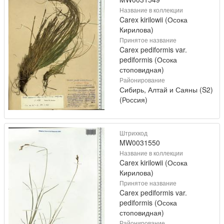
Название в коллекции
Carex kirilowii (Осока
Кирилова)
Принятое название
Carex pediformis var.
pediformis (Осока
стоповидная)
Районирование
Сибирь, Алтай и Саяны (S2)
(Россия)
Штрихкод
MW0031550
Название в коллекции
Carex kirilowii (Осока
Кирилова)
Принятое название
Carex pediformis var.
pediformis (Осока
стоповидная)
Районирование