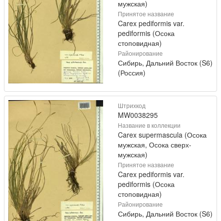
мужская)
Принятое название
Carex pediformis var.
pediformis (Осока
стоповидная)
Районирование
Сибирь, Дальний Восток (S6)
(Россия)
Штрихкод
MW0038295
Название в коллекции
Carex supermascula (Осока
мужская, Осока сверх-
мужская)
Принятое название
Carex pediformis var.
pediformis (Осока
стоповидная)
Районирование
Сибирь, Дальний Восток (S6)