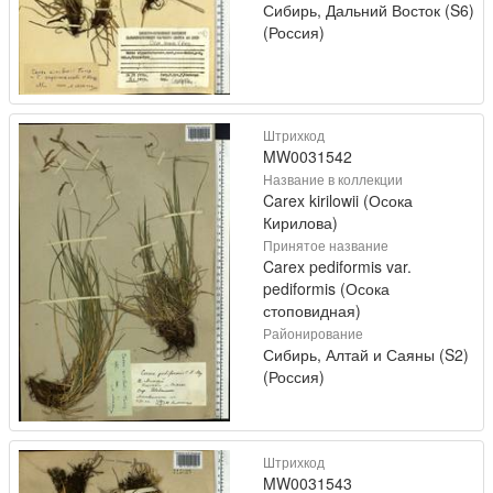
Сибирь, Дальний Восток (S6)
(Россия)
Штрихкод
MW0031542
Название в коллекции
Carex kirilowii (Осока
Кирилова)
Принятое название
Carex pediformis var.
pediformis (Осока
стоповидная)
Районирование
Сибирь, Алтай и Саяны (S2)
(Россия)
Штрихкод
MW0031543