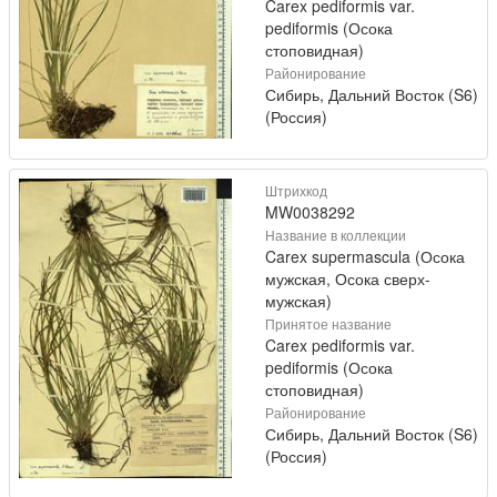
Carex pediformis var.
pediformis (Осока
стоповидная)
Районирование
Сибирь, Дальний Восток (S6)
(Россия)
Штрихкод
MW0038292
Название в коллекции
Carex supermascula (Осока
мужская, Осока сверх-
мужская)
Принятое название
Carex pediformis var.
pediformis (Осока
стоповидная)
Районирование
Сибирь, Дальний Восток (S6)
(Россия)