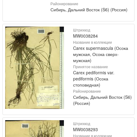
Районирование
Сибирь, Дальний Восток (S6) (Россия)
Штрихкод
MW0038284
Название в коллекции
Carex supermascula (Осока
мужская, Осока сверх-
мужская)
Принятое название
Carex pediformis var.
pediformis (Осока
стоповидная)
Районирование
Сибирь, Дальний Восток (S6)
(Россия)
Штрихкод
MW0038293
Название в коллекции