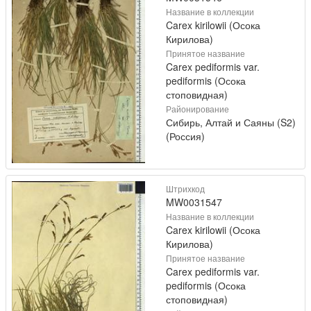
Название в коллекции
Carex kirilowii (Осока
Кирилова)
Принятое название
Carex pediformis var.
pediformis (Осока
стоповидная)
Районирование
Сибирь, Алтай и Саяны (S2)
(Россия)
Штрихкод
MW0031547
Название в коллекции
Carex kirilowii (Осока
Кирилова)
Принятое название
Carex pediformis var.
pediformis (Осока
стоповидная)