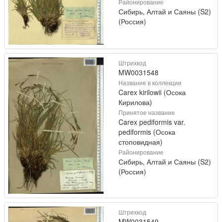
Районирование
Сибирь, Алтай и Саяны (S2)
(Россия)
Штрихкод
MW0031548
Название в коллекции
Carex kirilowii (Осока
Кирилова)
Принятое название
Carex pediformis var.
pediformis (Осока
стоповидная)
Районирование
Сибирь, Алтай и Саяны (S2)
(Россия)
Штрихкод
MW0031549