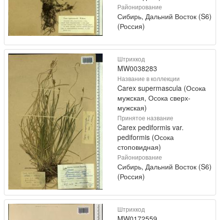
Районирование
Сибирь, Дальний Восток (S6)
(Россия)
Штрихкод
MW0038283
Название в коллекции
Carex supermascula (Осока
мужская, Осока сверх-
мужская)
Принятое название
Carex pediformis var.
pediformis (Осока
стоповидная)
Районирование
Сибирь, Дальний Восток (S6)
(Россия)
Штрихкод
MW0172559