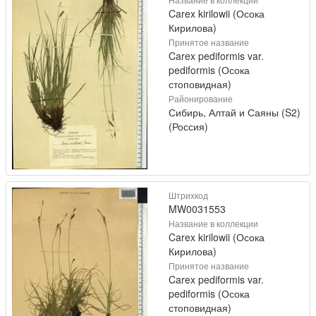
Carex kirilowii (Осока
Кирилова)
Принятое название
Carex pediformis var.
pediformis (Осока
стоповидная)
Районирование
Сибирь, Алтай и Саяны (S2)
(Россия)
Штрихкод
MW0031553
Название в коллекции
Carex kirilowii (Осока
Кирилова)
Принятое название
Carex pediformis var.
pediformis (Осока
стоповидная)