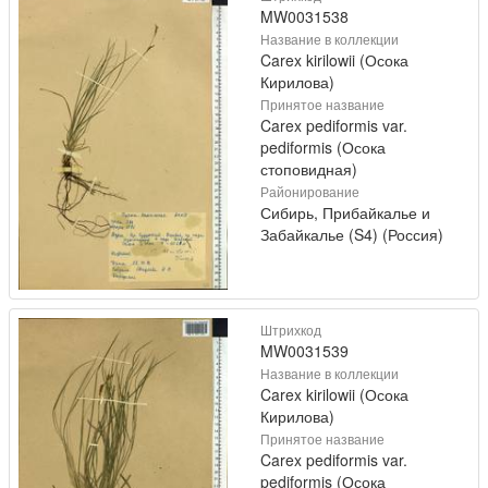
MW0031538
Название в коллекции
Carex kirilowii (Осока
Кирилова)
Принятое название
Carex pediformis var.
pediformis (Осока
стоповидная)
Районирование
Сибирь, Прибайкалье и
Забайкалье (S4) (Россия)
Штрихкод
MW0031539
Название в коллекции
Carex kirilowii (Осока
Кирилова)
Принятое название
Carex pediformis var.
pediformis (Осока