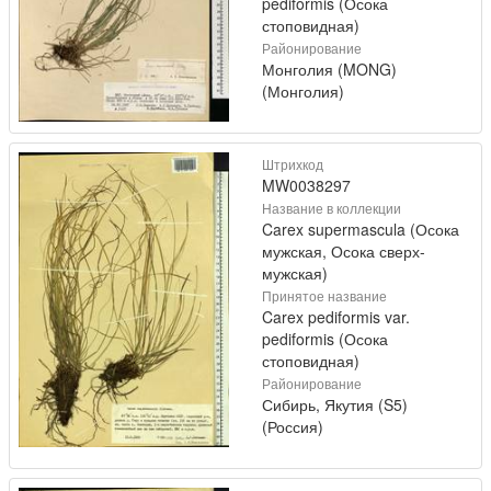
pediformis (Осока
стоповидная)
Районирование
Монголия (MONG)
(Монголия)
Штрихкод
MW0038297
Название в коллекции
Carex supermascula (Осока
мужская, Осока сверх-
мужская)
Принятое название
Carex pediformis var.
pediformis (Осока
стоповидная)
Районирование
Сибирь, Якутия (S5)
(Россия)