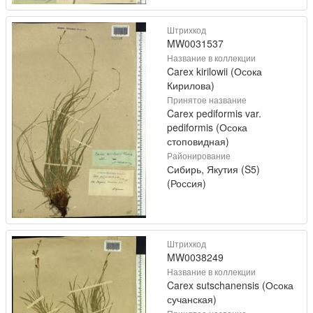
Штрихкод
MW0031537
Название в коллекции
Carex kirilowii (Осока
Кирилова)
Принятое название
Carex pediformis var.
pediformis (Осока
стоповидная)
Районирование
Сибирь, Якутия (S5)
(Россия)
Штрихкод
MW0038249
Название в коллекции
Carex sutschanensis (Осока
сучанская)