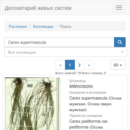
Депозитарий живых систем
Навиг
Растения
Коллекции
Поиск
Все коллекции
«
1
2
»
60
Всего записей: 79 Всего страниц: 2
Штрихкод
MW0038290
Название в коллекции
Carex supermascula (Осока
мужская, Осока сверх-
мужская)
Принятое название
Carex pediformis var.
pediformis (Осока