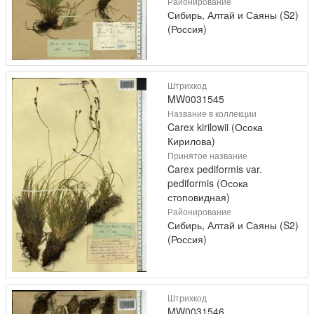
Районирование
Сибирь, Алтай и Саяны (S2)
(Россия)
Штрихкод
MW0031545
Название в коллекции
Carex kirilowii (Осока
Кирилова)
Принятое название
Carex pediformis var.
pediformis (Осока
стоповидная)
Районирование
Сибирь, Алтай и Саяны (S2)
(Россия)
Штрихкод
MW0031546