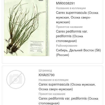
MW0038291
Название в коллекции
Carex supermascula (Осока
мужская, Осока сверх-
мужская)
Принятое название
Carex pediformis var.
pediformis (Осока
стоповидная)
Районирование
Сибирь, Дальний Восток (S6)
(Россия)
Штрихкод
KHA05790
Название в коллекции
Carex supermascula (Осока мужская,
Осока сверх-мужская)
Принятое название
Carex pediformis var. pediformis (Осока
стоповидная)