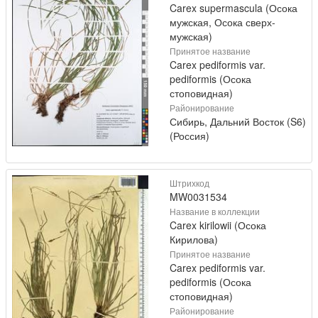
Carex supermascula (Осока
мужская, Осока сверх-
мужская)
Принятое название
Carex pediformis var.
pediformis (Осока
стоповидная)
Районирование
Сибирь, Дальний Восток (S6)
(Россия)
Штрихкод
MW0031534
Название в коллекции
Carex kirilowii (Осока
Кирилова)
Принятое название
Carex pediformis var.
pediformis (Осока
стоповидная)
Районирование