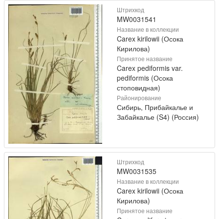
Штрихкод
MW0031541
Название в коллекции
Carex kirilowii (Осока
Кирилова)
Принятое название
Carex pediformis var.
pediformis (Осока
стоповидная)
Районирование
Сибирь, Прибайкалье и
Забайкалье (S4) (Россия)
Штрихкод
MW0031535
Название в коллекции
Carex kirilowii (Осока
Кирилова)
Принятое название