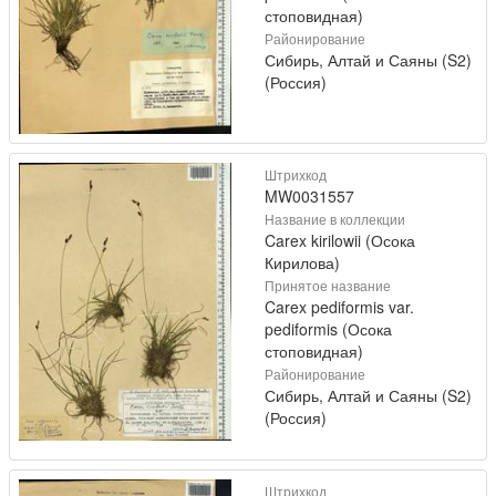
стоповидная)
Районирование
Сибирь, Алтай и Саяны (S2)
(Россия)
Штрихкод
MW0031557
Название в коллекции
Carex kirilowii (Осока
Кирилова)
Принятое название
Carex pediformis var.
pediformis (Осока
стоповидная)
Районирование
Сибирь, Алтай и Саяны (S2)
(Россия)
Штрихкод