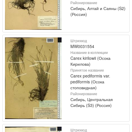
Районирование
Сибирь, Алтай и Саяны (S2)
(Россия)
Штрихкод
MW0031554
Название в коллекции
Carex kirilowii (Осока
Кирилова)
Принятое название
Carex pediformis var.
pediformis (Осока
стоповидная)
Районирование
Сибирь, Центральная
Сибирь (S3) (Россия)
Штрихкод