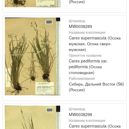
(Россия)
Штрихкод
MW0038289
Название в коллекции
Carex supermascula (Осока
мужская, Осока сверх-
мужская)
Принятое название
Carex pediformis var.
pediformis (Осока
стоповидная)
Районирование
Сибирь, Дальний Восток (S6)
(Россия)
Штрихкод
MW0038298
Название в коллекции
Carex supermascula (Осока