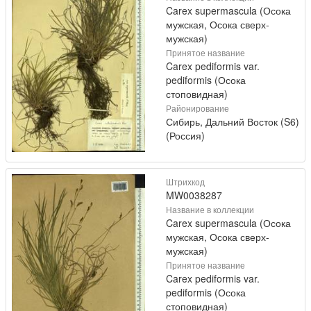
Carex supermascula (Осока
мужская, Осока сверх-
мужская)
Принятое название
Carex pediformis var.
pediformis (Осока
стоповидная)
Районирование
Сибирь, Дальний Восток (S6)
(Россия)
Штрихкод
MW0038287
Название в коллекции
Carex supermascula (Осока
мужская, Осока сверх-
мужская)
Принятое название
Carex pediformis var.
pediformis (Осока
стоповидная)