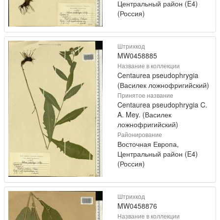
Центральный район (E4)
(Россия)
Штрихкод
MW0458885
Название в коллекции
Centaurea pseudophrygia
(Василек ложнофригийский)
Принятое название
Centaurea pseudophrygia C.
A. Mey. (Василек
ложнофригийский)
Районирование
Восточная Европа,
Центральный район (E4)
(Россия)
Штрихкод
MW0458876
Название в коллекции