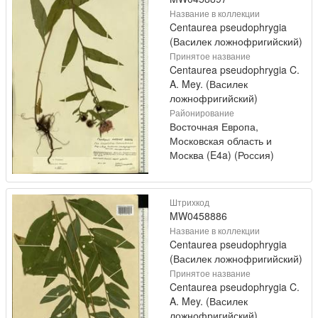
Название в коллекции
Centaurea pseudophrygia
(Василек ложнофригийский)
Принятое название
Centaurea pseudophrygia C.
A. Mey. (Василек
ложнофригийский)
Районирование
Восточная Европа,
Московская область и
Москва (E4a) (Россия)
Штрихкод
MW0458886
Название в коллекции
Centaurea pseudophrygia
(Василек ложнофригийский)
Принятое название
Centaurea pseudophrygia C.
A. Mey. (Василек
ложнофригийский)