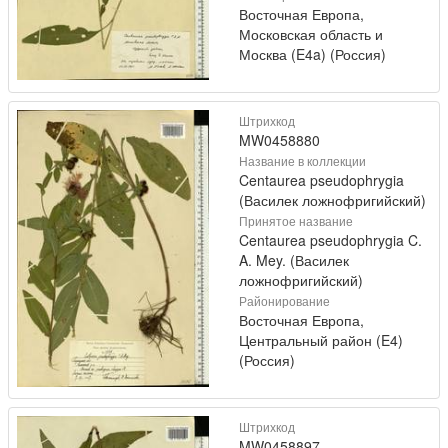
Восточная Европа,
Московская область и
Москва (E4a) (Россия)
Штрихкод
MW0458880
Название в коллекции
Centaurea pseudophrygia
(Василек ложнофригийский)
Принятое название
Centaurea pseudophrygia C.
A. Mey. (Василек
ложнофригийский)
Районирование
Восточная Европа,
Центральный район (E4)
(Россия)
Штрихкод
MW0458897