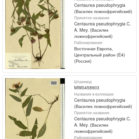
Centaurea pseudophrygia
(Василек ложнофригийский)
Принятое название
Centaurea pseudophrygia C.
A. Mey. (Василек
ложнофригийский)
Районирование
Восточная Европа,
Центральный район (E4)
(Россия)
Штрихкод
MW0458903
Название в коллекции
Centaurea pseudophrygia
(Василек ложнофригийский)
Принятое название
Centaurea pseudophrygia C.
A. Mey. (Василек
ложнофригийский)
Районирование