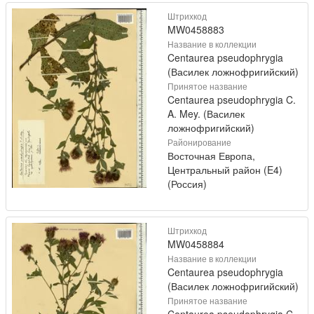
Штрихкод
MW0458883
Название в коллекции
Centaurea pseudophrygia
(Василек ложнофригийский)
Принятое название
Centaurea pseudophrygia C.
A. Mey. (Василек
ложнофригийский)
Районирование
Восточная Европа,
Центральный район (E4)
(Россия)
Штрихкод
MW0458884
Название в коллекции
Centaurea pseudophrygia
(Василек ложнофригийский)
Принятое название