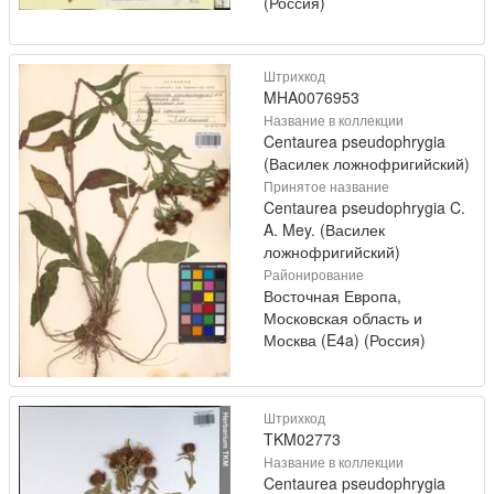
(Россия)
Штрихкод
MHA0076953
Название в коллекции
Centaurea pseudophrygia
(Василек ложнофригийский)
Принятое название
Centaurea pseudophrygia C.
A. Mey. (Василек
ложнофригийский)
Районирование
Восточная Европа,
Московская область и
Москва (E4a) (Россия)
Штрихкод
TKM02773
Название в коллекции
Centaurea pseudophrygia