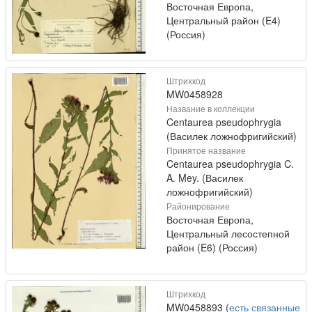
Восточная Европа,
Центральный район (E4)
(Россия)
Штрихкод
MW0458928
Название в коллекции
Centaurea pseudophrygia
(Василек ложнофригийский)
Принятое название
Centaurea pseudophrygia C.
A. Mey. (Василек
ложнофригийский)
Районирование
Восточная Европа,
Центральный лесостепной
район (E6) (Россия)
Штрихкод
MW0458893 (
есть связанные