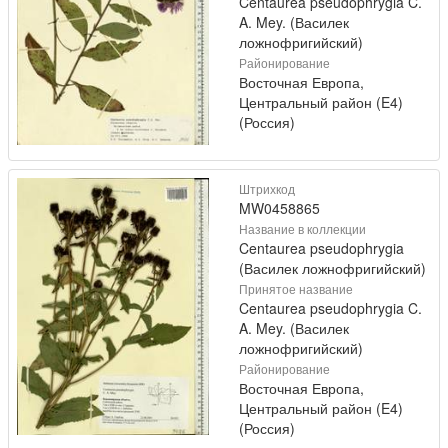
Centaurea pseudophrygia C.
A. Mey. (Василек
ложнофригийский)
Районирование
Восточная Европа,
Центральный район (E4)
(Россия)
Штрихкод
MW0458865
Название в коллекции
Centaurea pseudophrygia
(Василек ложнофригийский)
Принятое название
Centaurea pseudophrygia C.
A. Mey. (Василек
ложнофригийский)
Районирование
Восточная Европа,
Центральный район (E4)
(Россия)