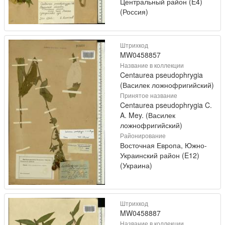
Центральный район (E4)
(Россия)
Штрихкод
MW0458857
Название в коллекции
Centaurea pseudophrygia
(Василек ложнофригийский)
Принятое название
Centaurea pseudophrygia C.
A. Mey. (Василек
ложнофригийский)
Районирование
Восточная Европа, Южно-
Украинский район (E12)
(Украина)
Штрихкод
MW0458887
Название в коллекции