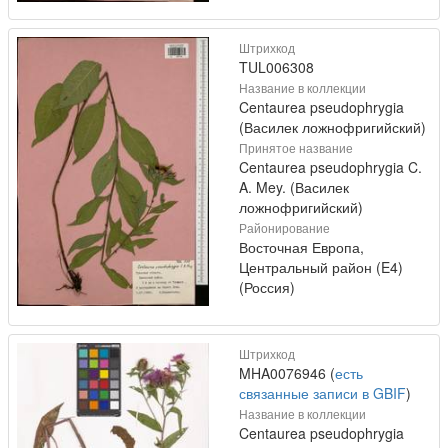
Штрихкод
TUL006308
Название в коллекции
Centaurea pseudophrygia
(Василек ложнофригийский)
Принятое название
Centaurea pseudophrygia C.
A. Mey. (Василек
ложнофригийский)
Районирование
Восточная Европа,
Центральный район (E4)
(Россия)
Штрихкод
MHA0076946 (
есть
связанные записи в GBIF
)
Название в коллекции
Centaurea pseudophrygia