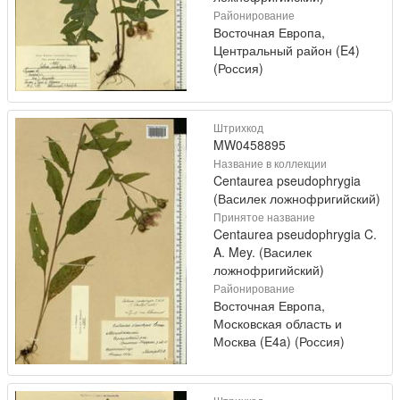
Районирование
Восточная Европа,
Центральный район (E4)
(Россия)
Штрихкод
MW0458895
Название в коллекции
Centaurea pseudophrygia
(Василек ложнофригийский)
Принятое название
Centaurea pseudophrygia C.
A. Mey. (Василек
ложнофригийский)
Районирование
Восточная Европа,
Московская область и
Москва (E4a) (Россия)