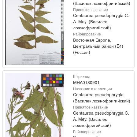
(Василек ложнофригийский)
Принятое название
Centaurea pseudophrygia C.
A. Mey. (Василек
ложнофригийский)
Районирование
Восточная Европа,
Центральный район (E4)
(Россия)
Штрихкод
MHA0180901
Название в коллекции
Centaurea pseudophrygia
(Василек ложнофригийский)
Принятое название
Centaurea pseudophrygia C.
A. Mey. (Василек
ложнофригийский)
Районирование