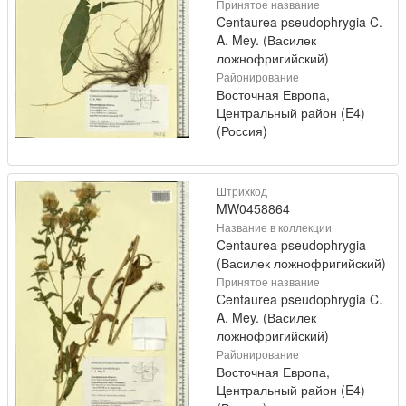
Принятое название
Centaurea pseudophrygia C.
A. Mey. (Василек
ложнофригийский)
Районирование
Восточная Европа,
Центральный район (E4)
(Россия)
Штрихкод
MW0458864
Название в коллекции
Centaurea pseudophrygia
(Василек ложнофригийский)
Принятое название
Centaurea pseudophrygia C.
A. Mey. (Василек
ложнофригийский)
Районирование
Восточная Европа,
Центральный район (E4)