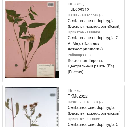
Штрихкод
TUL006310
Название в коллекции
Centaurea pseudophrygia
(Василек ложнофригийский)
Принятое название
Centaurea pseudophrygia C.
A. Mey. (Василек
ложнофригийский)
Районирование
Восточная Европа,
Центральный район (E4)
(Россия)
Штрихкод
TKM02822
Название в коллекции
Centaurea pseudophrygia
(Василек ложнофригийский)
Принятое название
Centaurea pseudophrygia C.