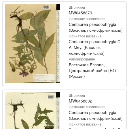
Штрихкод
MW0458879
Название в коллекции
Centaurea pseudophrygia
(Василек ложнофригийский)
Принятое название
Centaurea pseudophrygia C.
A. Mey. (Василек
ложнофригийский)
Районирование
Восточная Европа,
Центральный район (E4)
(Россия)
Штрихкод
MW0458892
Название в коллекции
Centaurea pseudophrygia
(Василек ложнофригийский)
Принятое название