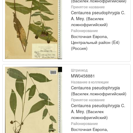
(Василек ложнофригийский)
Принятое название
Centaurea pseudophrygia C.
A. Mey. (Василек
ложнофригийский)
Районирование
Восточная Европа,
Центральный район (E4)
(Россия)
Штрихкод
MW0458881
Название в коллекции
Centaurea pseudophrygia
(Василек ложнофригийский)
Принятое название
Centaurea pseudophrygia C.
A. Mey. (Василек
ложнофригийский)
Районирование
Восточная Европа,