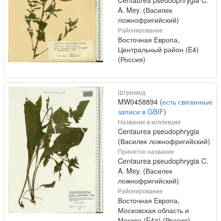
Centaurea pseudophrygia C.
A. Mey. (Василек
ложнофригийский)
Районирование
Восточная Европа,
Центральный район (E4)
(Россия)
Штрихкод
MW0458894 (
есть связанные
записи в GBIF
)
Название в коллекции
Centaurea pseudophrygia
(Василек ложнофригийский)
Принятое название
Centaurea pseudophrygia C.
A. Mey. (Василек
ложнофригийский)
Районирование
Восточная Европа,
Московская область и
Москва (E4a) (Россия)