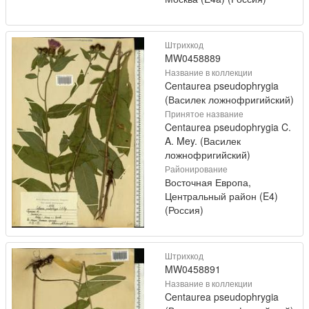
Штрихкод
MW0458889
Название в коллекции
Centaurea pseudophrygia
(Василек ложнофригийский)
Принятое название
Centaurea pseudophrygia C.
A. Mey. (Василек
ложнофригийский)
Районирование
Восточная Европа,
Центральный район (E4)
(Россия)
Штрихкод
MW0458891
Название в коллекции
Centaurea pseudophrygia