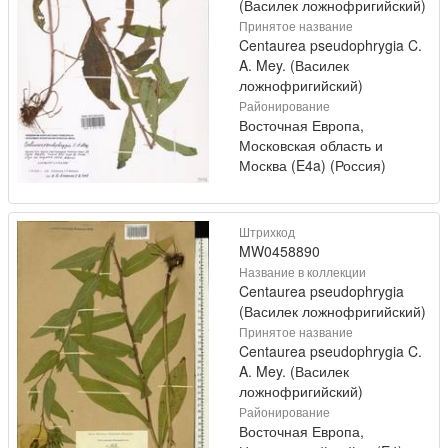
(Василек ложнофригийский)
Принятое название
Centaurea pseudophrygia C.
A. Mey. (Василек
ложнофригийский)
Районирование
Восточная Европа,
Московская область и
Москва (E4a) (Россия)
Штрихкод
MW0458890
Название в коллекции
Centaurea pseudophrygia
(Василек ложнофригийский)
Принятое название
Centaurea pseudophrygia C.
A. Mey. (Василек
ложнофригийский)
Районирование
Восточная Европа,