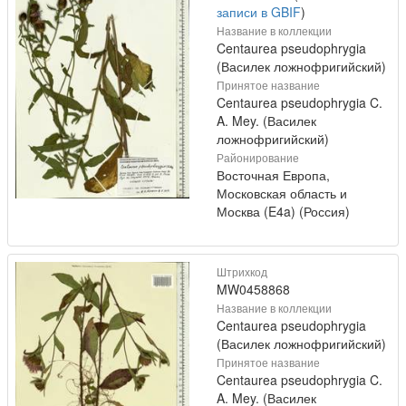
записи в GBIF
)
Название в коллекции
Centaurea pseudophrygia
(Василек ложнофригийский)
Принятое название
Centaurea pseudophrygia C.
A. Mey. (Василек
ложнофригийский)
Районирование
Восточная Европа,
Московская область и
Москва (E4a) (Россия)
Штрихкод
MW0458868
Название в коллекции
Centaurea pseudophrygia
(Василек ложнофригийский)
Принятое название
Centaurea pseudophrygia C.
A. Mey. (Василек