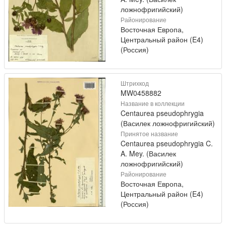
ложнофригийский)
Районирование
Восточная Европа,
Центральный район (E4)
(Россия)
Штрихкод
MW0458882
Название в коллекции
Centaurea pseudophrygia
(Василек ложнофригийский)
Принятое название
Centaurea pseudophrygia C.
A. Mey. (Василек
ложнофригийский)
Районирование
Восточная Европа,
Центральный район (E4)
(Россия)