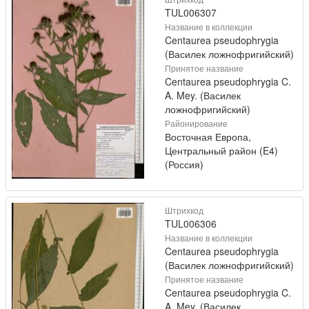
TUL006307
Название в коллекции
Centaurea pseudophrygia
(Василек ложнофригийский)
Принятое название
Centaurea pseudophrygia C.
A. Mey. (Василек
ложнофригийский)
Районирование
Восточная Европа,
Центральный район (E4)
(Россия)
Штрихкод
TUL006306
Название в коллекции
Centaurea pseudophrygia
(Василек ложнофригийский)
Принятое название
Centaurea pseudophrygia C.
A. Mey. (Василек