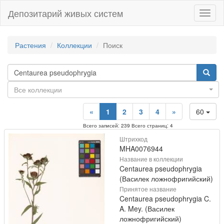
Депозитарий живых систем
Навиг
Растения
Коллекции
Поиск
Все коллекции
«
1
2
3
4
»
60
Всего записей: 239 Всего страниц: 4
Штрихкод
MHA0076944
Название в коллекции
Centaurea pseudophrygia
(Василек ложнофригийский)
Принятое название
Centaurea pseudophrygia C.
A. Mey. (Василек
ложнофригийский)