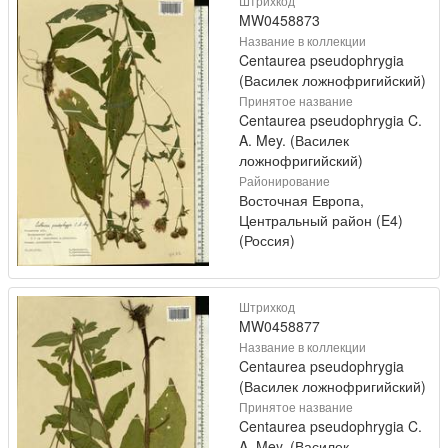
Штрихкод
MW0458873
Название в коллекции
Centaurea pseudophrygia
(Василек ложнофригийский)
Принятое название
Centaurea pseudophrygia C.
A. Mey. (Василек
ложнофригийский)
Районирование
Восточная Европа,
Центральный район (E4)
(Россия)
Штрихкод
MW0458877
Название в коллекции
Centaurea pseudophrygia
(Василек ложнофригийский)
Принятое название
Centaurea pseudophrygia C.
A. Mey. (Василек