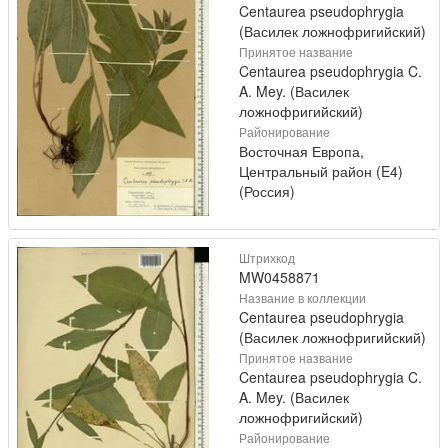
Centaurea pseudophrygia
(Василек ложнофригийский)
Принятое название
Centaurea pseudophrygia C.
A. Mey. (Василек
ложнофригийский)
Районирование
Восточная Европа,
Центральный район (E4)
(Россия)
Штрихкод
MW0458871
Название в коллекции
Centaurea pseudophrygia
(Василек ложнофригийский)
Принятое название
Centaurea pseudophrygia C.
A. Mey. (Василек
ложнофригийский)
Районирование