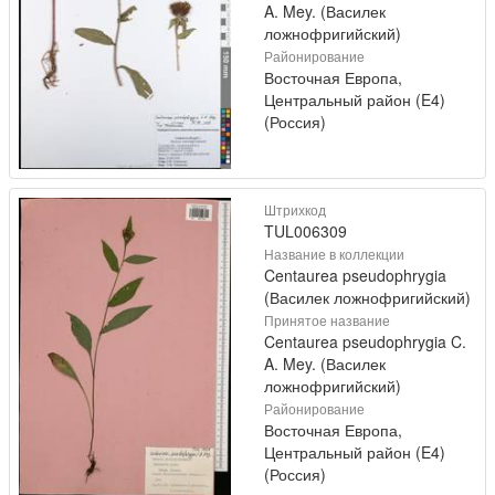
A. Mey. (Василек
ложнофригийский)
Районирование
Восточная Европа,
Центральный район (E4)
(Россия)
Штрихкод
TUL006309
Название в коллекции
Centaurea pseudophrygia
(Василек ложнофригийский)
Принятое название
Centaurea pseudophrygia C.
A. Mey. (Василек
ложнофригийский)
Районирование
Восточная Европа,
Центральный район (E4)
(Россия)