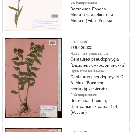
Районирование
Восточная Европа,
Московская область и
Москва (E4a) (Россия)
Штрихкод
TUL006305
Название в коллекции
Centaurea pseudophrygia
(Василек ложнофригийский)
Принятое название
Centaurea pseudophrygia C.
A. Mey. (Василек
ложнофригийский)
Районирование
Восточная Европа,
Центральный район (E4)
(Россия)
Штрихкод