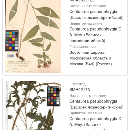
Название в коллекции
Centaurea pseudophrygia
(Василек ложнофригийский)
Принятое название
Centaurea pseudophrygia C.
A. Mey. (Василек
ложнофригийский)
Районирование
Восточная Европа,
Московская область и
Москва (E4a) (Россия)
Штрихкод
SMR02173
Название в коллекции
Centaurea pseudophrygia
(Василек ложнофригийский)
Принятое название
Centaurea pseudophrygia C.
A. Mey. (Василек