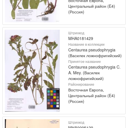
Восточная Европа,
Центральный район (E4)
(Россия)
Штрихкод
MHA0181429
Название в коллекции
Centaurea pseudophrygia
(Василек ложнофригийский)
Принятое название
Centaurea pseudophrygia C.
A. Mey. (Василек
ложнофригийский)
Районирование
Восточная Европа,
Центральный район (E4)
(Россия)
Штрихкод
MHA0095129