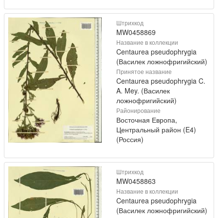
Штрихкод
MW0458869
Название в коллекции
Centaurea pseudophrygia
(Василек ложнофригийский)
Принятое название
Centaurea pseudophrygia C.
A. Mey. (Василек
ложнофригийский)
Районирование
Восточная Европа,
Центральный район (E4)
(Россия)
Штрихкод
MW0458863
Название в коллекции
Centaurea pseudophrygia
(Василек ложнофригийский)