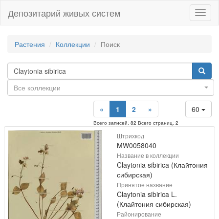
Депозитарий живых систем
Навиг
Растения
Коллекции
Поиск
Все коллекции
«
1
2
»
60
Всего записей: 82 Всего страниц: 2
Штрихкод
MW0058040
Название в коллекции
Claytonia sibirica (Клайтония
сибирская)
Принятое название
Claytonia sibirica L.
(Клайтония сибирская)
Районирование