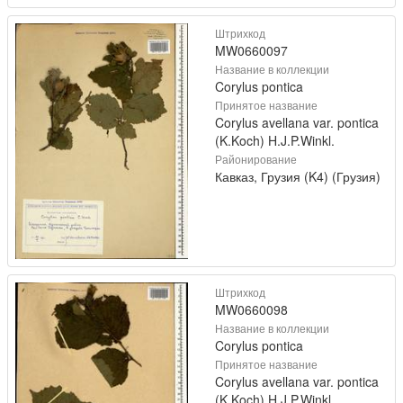
Штрихкод
MW0660097
Название в коллекции
Corylus pontica
Принятое название
Corylus avellana var. pontica
(K.Koch) H.J.P.Winkl.
Районирование
Кавказ, Грузия (K4) (Грузия)
Штрихкод
MW0660098
Название в коллекции
Corylus pontica
Принятое название
Corylus avellana var. pontica
(K.Koch) H.J.P.Winkl.