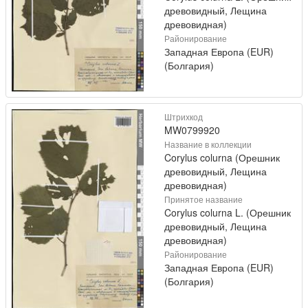
древовидный, Лещина
древовидная)
Районирование
Западная Европа (EUR)
(Болгария)
Штрихкод
MW0799920
Название в коллекции
Corylus colurna (Орешник
древовидный, Лещина
древовидная)
Принятое название
Corylus colurna L. (Орешник
древовидный, Лещина
древовидная)
Районирование
Западная Европа (EUR)
(Болгария)