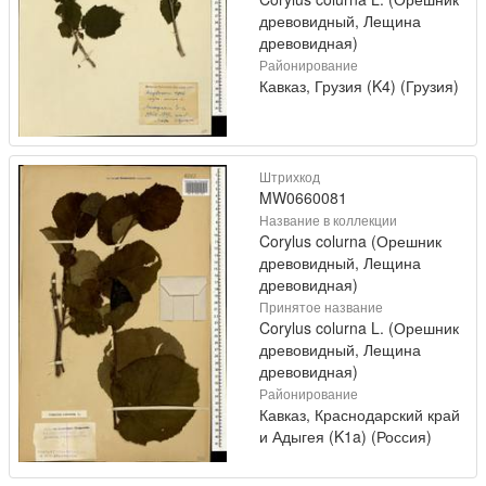
древовидный, Лещина
древовидная)
Районирование
Кавказ, Грузия (K4) (Грузия)
Штрихкод
MW0660081
Название в коллекции
Corylus colurna (Орешник
древовидный, Лещина
древовидная)
Принятое название
Corylus colurna L. (Орешник
древовидный, Лещина
древовидная)
Районирование
Кавказ, Краснодарский край
и Адыгея (K1a) (Россия)