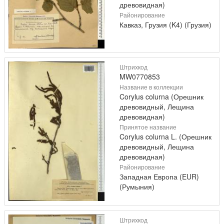
древовидная)
Районирование
Кавказ, Грузия (K4) (Грузия)
Штрихкод
MW0770853
Название в коллекции
Corylus colurna (Орешник
древовидный, Лещина
древовидная)
Принятое название
Corylus colurna L. (Орешник
древовидный, Лещина
древовидная)
Районирование
Западная Европа (EUR)
(Румыния)
Штрихкод