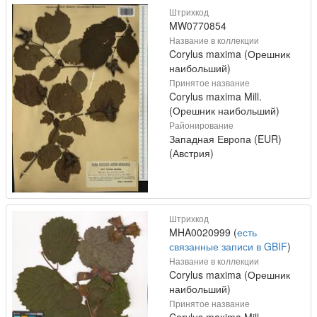
Штрихкод
MW0770854
Название в коллекции
Corylus maxima (Орешник
наибольший)
Принятое название
Corylus maxima Mill.
(Орешник наибольший)
Районирование
Западная Европа (EUR)
(Австрия)
Штрихкод
MHA0020999 (
есть
связанные записи в GBIF
)
Название в коллекции
Corylus maxima (Орешник
наибольший)
Принятое название
Corylus maxima Mill.