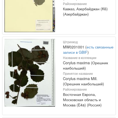
Районирование
Кавказ, Азербайджан (K6)
(Азербайджан)
Штрихкод
MW0201001 (
есть связанные
записи в GBIF
)
Название в коллекции
Corylus maxima (Орешник
наибольший)
Принятое название
Corylus maxima Mill.
(Орешник наибольший)
Районирование
Восточная Европа,
Московская область и
Москва (E4a) (Россия)