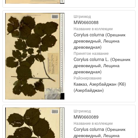
Штрихкод
MW0660088
Название в коллекции
Corylus colurna (Орешник
древовидный, Лещина
древовидная)
Принятое название
Corylus colurna L. (Орешник
древовидный, Лещина
древовидная)
Районирование
Кавказ, Азербайджан (K6)
(Азербайджан)
Штрихкод
MW0660089
Название в коллекции
Corylus colurna (Орешник
древовидный, Лещина