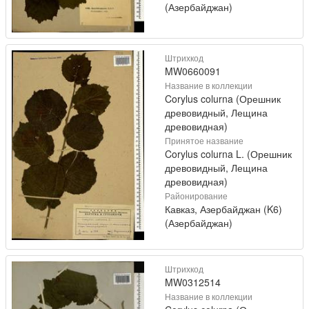
(Азербайджан)
Штрихкод
MW0660091
Название в коллекции
Corylus colurna (Орешник
древовидный, Лещина
древовидная)
Принятое название
Corylus colurna L. (Орешник
древовидный, Лещина
древовидная)
Районирование
Кавказ, Азербайджан (K6)
(Азербайджан)
Штрихкод
MW0312514
Название в коллекции