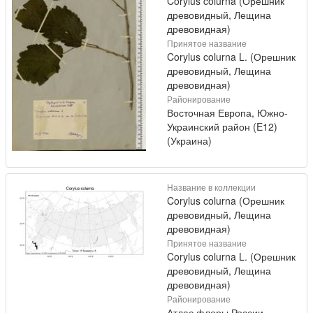
Corylus colurna (Орешник
древовидный, Лещина
древовидная)
Принятое название
Corylus colurna L. (Орешник
древовидный, Лещина
древовидная)
Районирование
Восточная Европа, Южно-
Украинский район (E12)
(Украина)
Название в коллекции
Corylus colurna (Орешник
древовидный, Лещина
древовидная)
Принятое название
Corylus colurna L. (Орешник
древовидный, Лещина
древовидная)
Районирование
Атлас флоры России