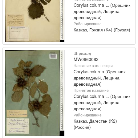
Corylus colurna L. (Орешник
древовидный, Лещина
древовидная)
Районирование
Кавказ, Грузия (K4) (Грузия)
Штрихкод
MW0660082
Название в коллекции
Corylus colurna (Орешник
древовидный, Лещина
древовидная)
Принятое название
Corylus colurna L. (Орешник
древовидный, Лещина
древовидная)
Районирование
Кавказ, Дагестан (K2)
(Россия)