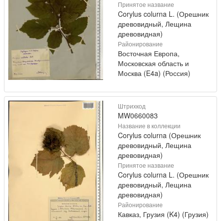
Принятое название
Corylus colurna L. (Орешник
древовидный, Лещина
древовидная)
Районирование
Восточная Европа,
Московская область и
Москва (E4a) (Россия)
Штрихкод
MW0660083
Название в коллекции
Corylus colurna (Орешник
древовидный, Лещина
древовидная)
Принятое название
Corylus colurna L. (Орешник
древовидный, Лещина
древовидная)
Районирование
Кавказ, Грузия (K4) (Грузия)