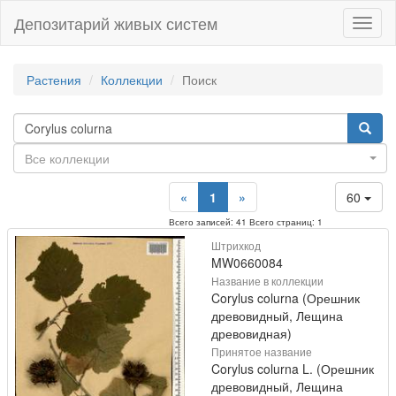
Депозитарий живых систем
Навиг
Растения
Коллекции
Поиск
Все коллекции
«
1
»
60
Всего записей: 41 Всего страниц: 1
Штрихкод
MW0660084
Название в коллекции
Corylus colurna (Орешник
древовидный, Лещина
древовидная)
Принятое название
Corylus colurna L. (Орешник
древовидный, Лещина