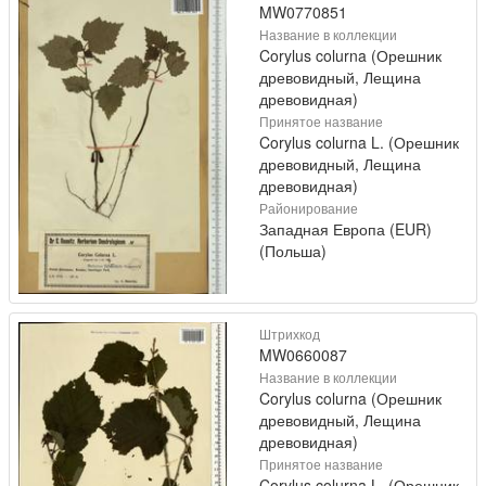
MW0770851
Название в коллекции
Corylus colurna (Орешник
древовидный, Лещина
древовидная)
Принятое название
Corylus colurna L. (Орешник
древовидный, Лещина
древовидная)
Районирование
Западная Европа (EUR)
(Польша)
Штрихкод
MW0660087
Название в коллекции
Corylus colurna (Орешник
древовидный, Лещина
древовидная)
Принятое название
Corylus colurna L. (Орешник