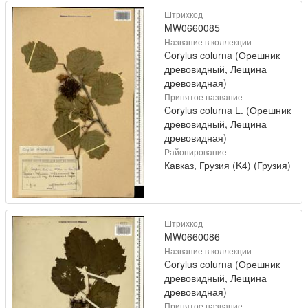
Штрихкод
MW0660085
Название в коллекции
Corylus colurna (Орешник
древовидный, Лещина
древовидная)
Принятое название
Corylus colurna L. (Орешник
древовидный, Лещина
древовидная)
Районирование
Кавказ, Грузия (K4) (Грузия)
Штрихкод
MW0660086
Название в коллекции
Corylus colurna (Орешник
древовидный, Лещина
древовидная)
Принятое название