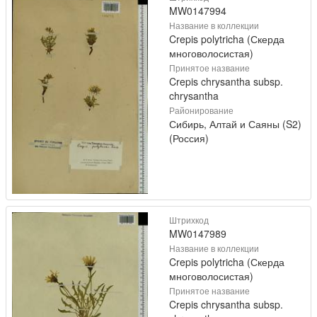
MW0147994
Название в коллекции
Crepis polytricha (Скерда
многоволосистая)
Принятое название
Crepis chrysantha subsp.
chrysantha
Районирование
Сибирь, Алтай и Саяны (S2)
(Россия)
Штрихкод
MW0147989
Название в коллекции
Crepis polytricha (Скерда
многоволосистая)
Принятое название
Crepis chrysantha subsp.