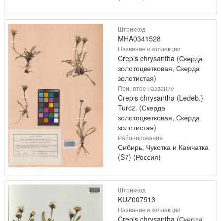
Штрихкод
MHA0341528
Название в коллекции
Crepis chrysantha (Скерда
золотоцветковая, Скерда
золотистая)
Принятое название
Crepis chrysantha (Ledeb.)
Turcz. (Скерда
золотоцветковая, Скерда
золотистая)
Районирование
Сибирь, Чукотка и Камчатка
(S7) (Россия)
Штрихкод
KUZ007513
Название в коллекции
Crepis chrysantha (Скерда