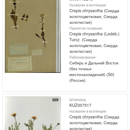
Название в коллекции
Crepis chrysantha (Скерда
золотоцветковая, Скерда
золотистая)
Принятое название
Crepis chrysantha (Ledeb.)
Turcz. (Скерда
золотоцветковая, Скерда
золотистая)
Районирование
Сибирь и Дальний Восток
(без точных
местонахождений) (S0)
(Россия)
Штрихкод
KUZ007517
Название в коллекции
Crepis chrysantha (Скерда
золотоцветковая, Скерда
золотистая)