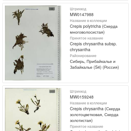
Штрихкод
MW0147988
Название в коллекции
Crepis polytricha (Скерда
многоволосистая)
Принятое название
Crepis chrysantha subsp.
chrysantha
Районирование
Сибирь, Прибайкалье и
Забайкалье (S4) (Россия)
Штрихкод
MW0159248
Название в коллекции
Crepis chrysantha (Скерда
золотоцветковая, Скерда
золотистая)
Принятое название