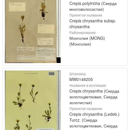
Crepis polytricha (Скерда
многоволосистая)
Принятое название
Crepis chrysantha subsp.
chrysantha
Районирование
Монголия (MONG)
(Монголия)
Штрихкод
MW0148205
Название в коллекции
Crepis chrysantha (Скерда
золотоцветковая, Скерда
золотистая)
Принятое название
Crepis chrysantha (Ledeb.)
Turcz. (Скерда
золотоцветковая, Скерда