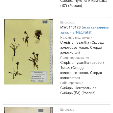
Сибирь, Чукотка и Камчатка
(S7) (Россия)
Штрихкод
MW0148176 (
есть связанные
записи в iNaturalist
)
Название в коллекции
Crepis chrysantha (Скерда
золотоцветковая, Скерда
золотистая)
Принятое название
Crepis chrysantha (Ledeb.)
Turcz. (Скерда
золотоцветковая, Скерда
золотистая)
Районирование
Сибирь, Центральная
Сибирь (S3) (Россия)
Штрихкод