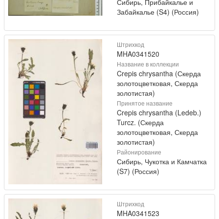
Сибирь, Прибайкалье и
Забайкалье (S4) (Россия)
Штрихкод
MHA0341520
Название в коллекции
Crepis chrysantha (Скерда
золотоцветковая, Скерда
золотистая)
Принятое название
Crepis chrysantha (Ledeb.)
Turcz. (Скерда
золотоцветковая, Скерда
золотистая)
Районирование
Сибирь, Чукотка и Камчатка
(S7) (Россия)
Штрихкод
MHA0341523