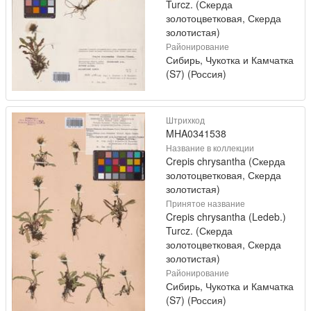
Turcz. (Скерда
золотоцветковая, Скерда
золотистая)
Районирование
Сибирь, Чукотка и Камчатка
(S7) (Россия)
Штрихкод
MHA0341538
Название в коллекции
Crepis chrysantha (Скерда
золотоцветковая, Скерда
золотистая)
Принятое название
Crepis chrysantha (Ledeb.)
Turcz. (Скерда
золотоцветковая, Скерда
золотистая)
Районирование
Сибирь, Чукотка и Камчатка
(S7) (Россия)