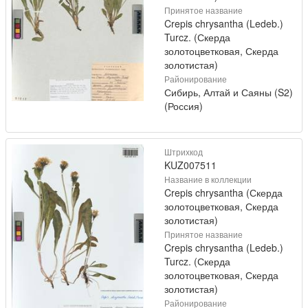
Принятое название
Crepis chrysantha (Ledeb.)
Turcz. (Скерда
золотоцветковая, Скерда
золотистая)
Районирование
Сибирь, Алтай и Саяны (S2)
(Россия)
Штрихкод
KUZ007511
Название в коллекции
Crepis chrysantha (Скерда
золотоцветковая, Скерда
золотистая)
Принятое название
Crepis chrysantha (Ledeb.)
Turcz. (Скерда
золотоцветковая, Скерда
золотистая)
Районирование