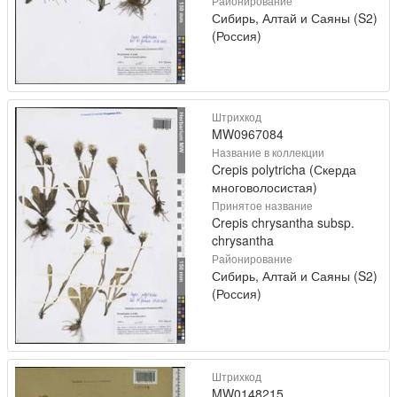
Районирование
Сибирь, Алтай и Саяны (S2)
(Россия)
Штрихкод
MW0967084
Название в коллекции
Crepis polytricha (Скерда
многоволосистая)
Принятое название
Crepis chrysantha subsp.
chrysantha
Районирование
Сибирь, Алтай и Саяны (S2)
(Россия)
Штрихкод
MW0148215