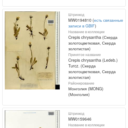
Штрихкод
MW0194810 (
есть связанные
записи в GBIF
)
Название в коллекции
Crepis chrysantha (Скерда
золотоцветковая, Скерда
золотистая)
Принятое название
Crepis chrysantha (Ledeb.)
Turcz. (Скерда
золотоцветковая, Скерда
золотистая)
Районирование
Монголия (MONG)
(Монголия)
Штрихкод
MW0159646
Название в коллекции