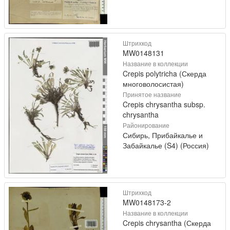
Штрихкод
MW0148131
Название в коллекции
Crepis polytricha (Скерда
многоволосистая)
Принятое название
Crepis chrysantha subsp.
chrysantha
Районирование
Сибирь, Прибайкалье и
Забайкалье (S4) (Россия)
Штрихкод
MW0148173-2
Название в коллекции
Crepis chrysantha (Скерда