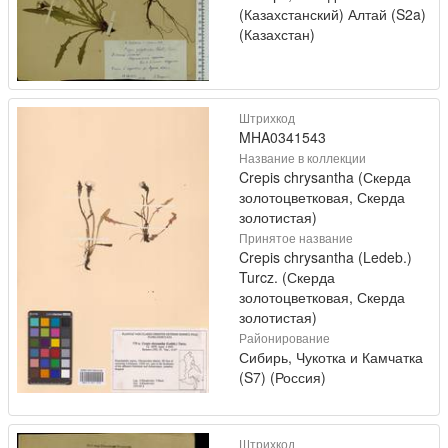
(Казахстанский) Алтай (S2a)
(Казахстан)
Штрихкод
MHA0341543
Название в коллекции
Crepis chrysantha (Скерда
золотоцветковая, Скерда
золотистая)
Принятое название
Crepis chrysantha (Ledeb.)
Turcz. (Скерда
золотоцветковая, Скерда
золотистая)
Районирование
Сибирь, Чукотка и Камчатка
(S7) (Россия)
Штрихкод