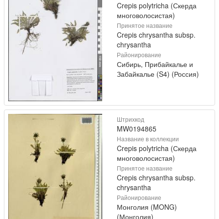
Crepis polytricha (Скерда
многоволосистая)
Принятое название
Crepis chrysantha subsp.
chrysantha
Районирование
Сибирь, Прибайкалье и
Забайкалье (S4) (Россия)
Штрихкод
MW0194865
Название в коллекции
Crepis polytricha (Скерда
многоволосистая)
Принятое название
Crepis chrysantha subsp.
chrysantha
Районирование
Монголия (MONG)
(Монголия)