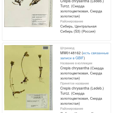
Crepis chrysantha (Ledeb.)
Turcz. (Скерда
золотоцветковая, Скерда
золотистая)
Районирование
Сибирь, Центральная
Сибирь (S3) (Россия)
Штрихкод
MW0148162 (
есть связанные
записи в GBIF
)
Название в коллекции
Crepis chrysantha (Скерда
золотоцветковая, Скерда
золотистая)
Принятое название
Crepis chrysantha (Ledeb.)
Turcz. (Скерда
золотоцветковая, Скерда
золотистая)
Районирование