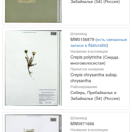
Забайкалье (S4) (Россия)
Штрихкод
MW0156879 (
есть связанные
записи в iNaturalist
)
Название в коллекции
Crepis polytricha (Скерда
многоволосистая)
Принятое название
Crepis chrysantha subsp.
chrysantha
Районирование
Сибирь, Прибайкалье и
Забайкалье (S4) (Россия)
Штрихкод
MW0971666
Название в коллекции