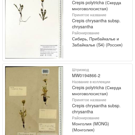
Crepis polytricha (Скерда
многоволосистая)
Принятое название
Crepis chrysantha subsp.
chrysantha
Районирование
Сибирь, Прибайкалье и
Забайкалье (S4) (Россия)
Штрихкод
MW0194866-2
Название в коллекции
Crepis polytricha (Скерда
многоволосистая)
Принятое название
Crepis chrysantha subsp.
chrysantha
Районирование
Монголия (MONG)
(Монголия)