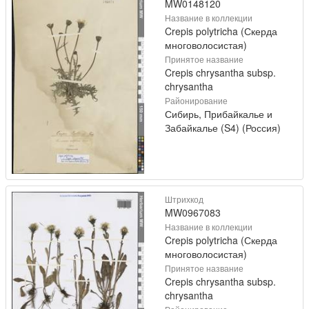
MW0148120
Название в коллекции
Crepis polytricha (Скерда
многоволосистая)
Принятое название
Crepis chrysantha subsp.
chrysantha
Районирование
Сибирь, Прибайкалье и
Забайкалье (S4) (Россия)
Штрихкод
MW0967083
Название в коллекции
Crepis polytricha (Скерда
многоволосистая)
Принятое название
Crepis chrysantha subsp.
chrysantha