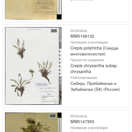
Штрихкод
MW0148132
Название в коллекции
Crepis polytricha (Скерда
многоволосистая)
Принятое название
Crepis chrysantha subsp.
chrysantha
Районирование
Сибирь, Прибайкалье и
Забайкалье (S4) (Россия)
Штрихкод
MW0147993
Название в коллекции