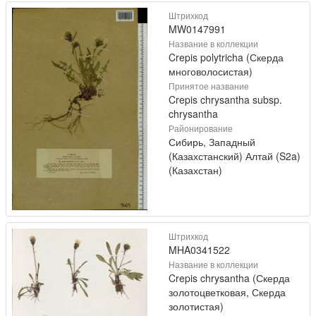
Штрихкод
MW0147991
Название в коллекции
Crepis polytricha (Скерда
многоволосистая)
Принятое название
Crepis chrysantha subsp.
chrysantha
Районирование
Сибирь, Западный
(Казахстанский) Алтай (S2a)
(Казахстан)
Штрихкод
MHA0341522
Название в коллекции
Crepis chrysantha (Скерда
золотоцветковая, Скерда
золотистая)