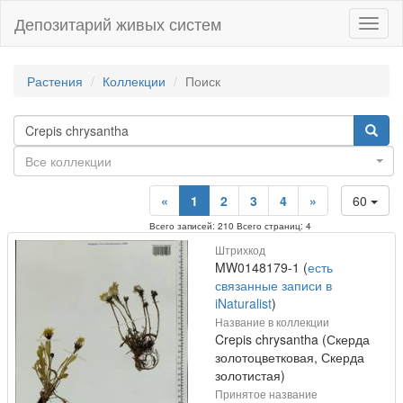
Депозитарий живых систем
Навиг
Растения
Коллекции
Поиск
Все коллекции
«
1
2
3
4
»
60
Всего записей: 210 Всего страниц: 4
Штрихкод
MW0148179-1 (
есть
связанные записи в
iNaturalist
)
Название в коллекции
Crepis chrysantha (Скерда
золотоцветковая, Скерда
золотистая)
Принятое название