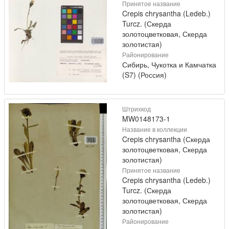
Принятое название
Crepis chrysantha (Ledeb.)
Turcz. (Скерда
золотоцветковая, Скерда
золотистая)
Районирование
Сибирь, Чукотка и Камчатка
(S7) (Россия)
Штрихкод
MW0148173-1
Название в коллекции
Crepis chrysantha (Скерда
золотоцветковая, Скерда
золотистая)
Принятое название
Crepis chrysantha (Ledeb.)
Turcz. (Скерда
золотоцветковая, Скерда
золотистая)
Районирование