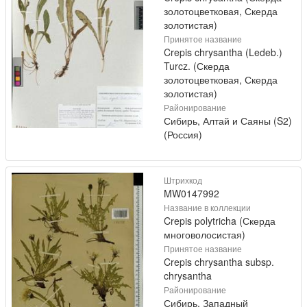
золотоцветковая, Скерда
золотистая)
Принятое название
Crepis chrysantha (Ledeb.)
Turcz. (Скерда
золотоцветковая, Скерда
золотистая)
Районирование
Сибирь, Алтай и Саяны (S2)
(Россия)
Штрихкод
MW0147992
Название в коллекции
Crepis polytricha (Скерда
многоволосистая)
Принятое название
Crepis chrysantha subsp.
chrysantha
Районирование
Сибирь, Западный