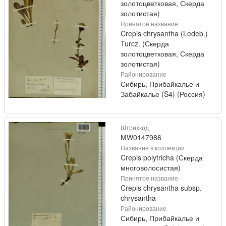
золотоцветковая, Скерда
золотистая)
Принятое название
Crepis chrysantha (Ledeb.)
Turcz. (Скерда
золотоцветковая, Скерда
золотистая)
Районирование
Сибирь, Прибайкалье и
Забайкалье (S4) (Россия)
Штрихкод
MW0147986
Название в коллекции
Crepis polytricha (Скерда
многоволосистая)
Принятое название
Crepis chrysantha subsp.
chrysantha
Районирование
Сибирь, Прибайкалье и