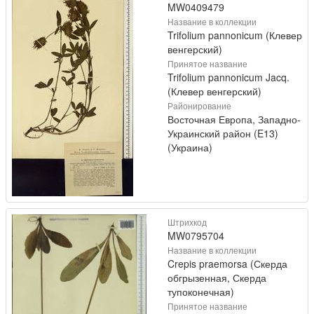
MW0409479
Название в коллекции
Trifolium pannonicum (Клевер
венгерский)
Принятое название
Trifolium pannonicum Jacq.
(Клевер венгерский)
Районирование
Восточная Европа, Западно-
Украинский район (E13)
(Украина)
Штрихкод
MW0795704
Название в коллекции
Crepis praemorsa (Скерда
обгрызенная, Скерда
тупоконечная)
Принятое название