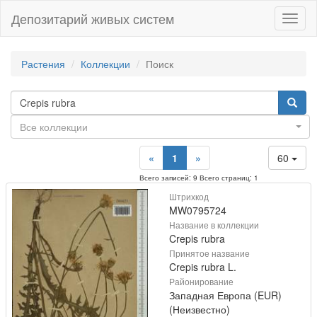
Депозитарий живых систем
Навиг
Растения
Коллекции
Поиск
Все коллекции
«
1
»
60
Всего записей: 9 Всего страниц: 1
Штрихкод
MW0795724
Название в коллекции
Crepis rubra
Принятое название
Crepis rubra L.
Районирование
Западная Европа (EUR)
(Неизвестно)