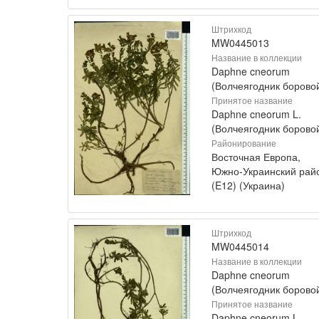
Штрихкод
MW0445013
Название в коллекции
Daphne cneorum
(Волчеягодник борово
Принятое название
Daphne cneorum L.
(Волчеягодник борово
Районирование
Восточная Европа,
Южно-Украинский рай
(E12) (Украина)
Штрихкод
MW0445014
Название в коллекции
Daphne cneorum
(Волчеягодник борово
Принятое название
Daphne cneorum L.