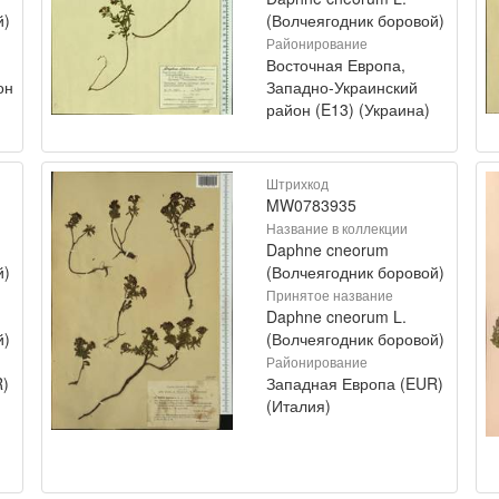
й)
(Волчеягодник боровой)
Районирование
Восточная Европа,
он
Западно-Украинский
район (E13) (Украина)
Штрихкод
MW0783935
Название в коллекции
Daphne cneorum
й)
(Волчеягодник боровой)
Принятое название
Daphne cneorum L.
й)
(Волчеягодник боровой)
Районирование
R)
Западная Европа (EUR)
(Италия)