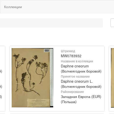
Коллекции
Штрихкод
MW0783932
Название в коллекции
Daphne cneorum
й)
(Волчеягодник боровой)
Принятое название
Daphne cneorum L.
й)
(Волчеягодник боровой)
Районирование
R)
Западная Европа (EUR)
(Польша)