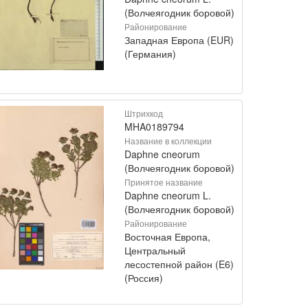
(Волчеягодник боровой)
Районирование
Западная Европа (EUR)
(Германия)
Штрихкод
MHA0189794
Название в коллекции
Daphne cneorum
(Волчеягодник боровой)
Принятое название
Daphne cneorum L.
(Волчеягодник боровой)
Районирование
Восточная Европа,
Центральный
лесостепной район (E6)
(Россия)