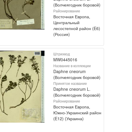
(Волчеягодник боровой)
Районирование
Восточная Европа,
Центральный
лесостепной район (E6)
(Россия)
Штрихкод
MW0445016
Название в коллекции
Daphne cneorum
(Волчеягодник боровой)
Принятое название
Daphne cneorum L.
(Волчеягодник боровой)
Районирование
Восточная Европа,
Южно-Украинский район
(E12) (Украина)