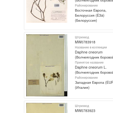
Районирование
Восточная Европа,
Белоруссия (E3a)
(Белоруссия)
Штрихкод
MW0783918
Название в коллекции
Daphne cneorum
(Волчеягодник борово
Принятое название
Daphne cneorum L.
(Волчеягодник борово
Районирование
Западная Европа (EU
(Италия)
Штрихкод
MW0783923