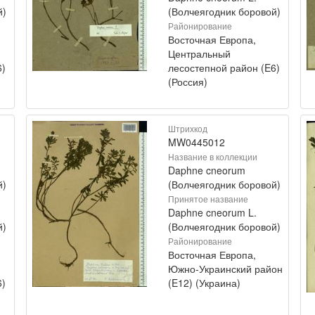
й)
(Волчеягодник боровой)
Районирование
Восточная Европа,
Центральный
6)
лесостепной район (E6)
(Россия)
Штрихкод
MW0445012
Название в коллекции
Daphne cneorum
й)
(Волчеягодник боровой)
Принятое название
Daphne cneorum L.
й)
(Волчеягодник боровой)
Районирование
Восточная Европа,
Южно-Украинский район
6)
(E12) (Украина)