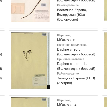
Районирование
Восточная Европа,
Белоруссия (E3a)
(Белоруссия)
Штрихкод
MW0783919
Название в коллекции
Daphne cneorum
й)
(Волчеягодник боровой)
Принятое название
Daphne cneorum L.
й)
(Волчеягодник боровой)
Районирование
R)
Западная Европа (EUR)
(Австрия)
Штрихкод
MW0783924