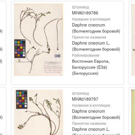
Штрихкод
MHA0189786
Название в коллекции
Daphne cneorum
й)
(Волчеягодник боровой)
Принятое название
Daphne cneorum L.
й)
(Волчеягодник боровой)
Районирование
R)
Восточная Европа,
Белоруссия (E3a)
(Белоруссия)
Штрихкод
MHA0189797
Название в коллекции
Daphne cneorum
й)
(Волчеягодник боровой)
Принятое название
Daphne cneorum L.
й)
(Волчеягодник боровой)