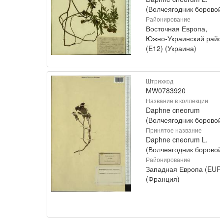
(Волчеягодник борово
Районирование
Восточная Европа,
Южно-Украинский рай
(E12) (Украина)
Штрихкод
MW0783920
Название в коллекции
Daphne cneorum
(Волчеягодник борово
Принятое название
Daphne cneorum L.
(Волчеягодник борово
Районирование
Западная Европа (EU
(Франция)