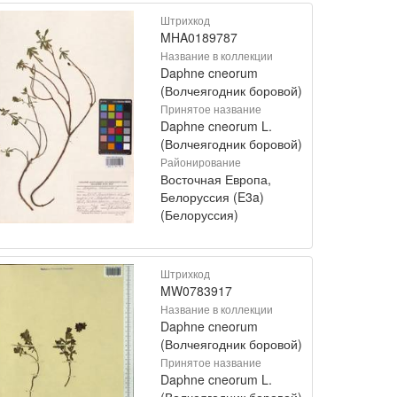
Штрихкод
MHA0189787
Название в коллекции
Daphne cneorum
(Волчеягодник боровой)
Принятое название
Daphne cneorum L.
(Волчеягодник боровой)
Районирование
Восточная Европа,
Белоруссия (E3a)
(Белоруссия)
Штрихкод
MW0783917
Название в коллекции
Daphne cneorum
(Волчеягодник боровой)
Принятое название
Daphne cneorum L.
(Волчеягодник боровой)