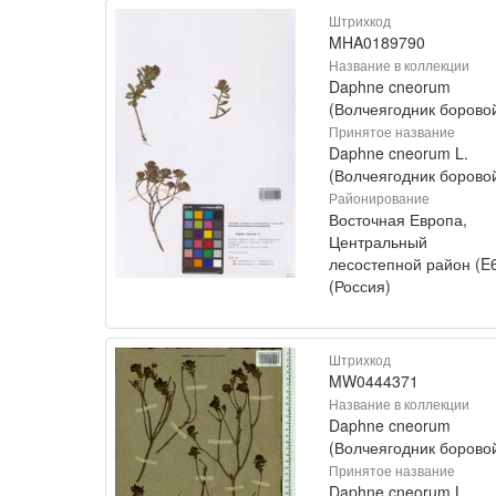
Штрихкод
MHA0189790
Название в коллекции
Daphne cneorum
(Волчеягодник борово
Принятое название
Daphne cneorum L.
(Волчеягодник борово
Районирование
Восточная Европа,
Центральный
лесостепной район (E
(Россия)
Штрихкод
MW0444371
Название в коллекции
Daphne cneorum
(Волчеягодник борово
Принятое название
Daphne cneorum L.