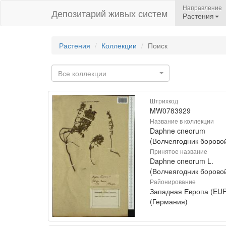
Направление
Депозитарий живых систем
Растения
Растения
Коллекции
Поиск
Все коллекции
Штрихкод
MW0783929
Название в коллекции
Daphne cneorum
(Волчеягодник борово
Принятое название
Daphne cneorum L.
(Волчеягодник борово
Районирование
Западная Европа (EU
(Германия)