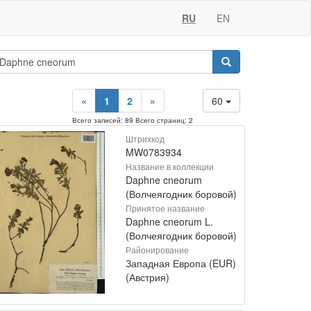
RU
EN
«
1
2
»
60
Всего записей: 89 Всего страниц: 2
Штрихкод
MW0783934
Название в коллекции
Daphne cneorum
(Волчеягодник боровой)
Принятое название
Daphne cneorum L.
(Волчеягодник боровой)
Районирование
Западная Европа (EUR)
(Австрия)