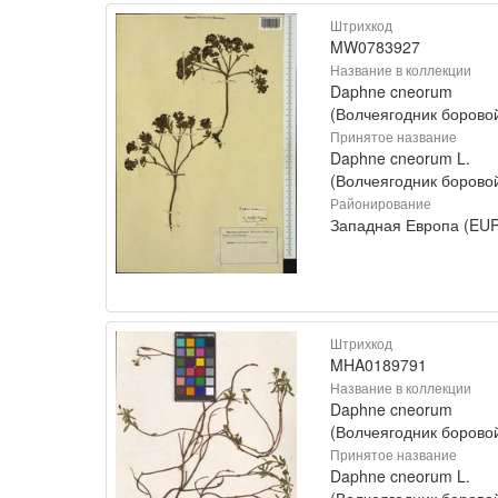
Штрихкод
MW0783927
Название в коллекции
Daphne cneorum
(Волчеягодник борово
Принятое название
Daphne cneorum L.
(Волчеягодник борово
Районирование
Западная Европа (EU
Штрихкод
MHA0189791
Название в коллекции
Daphne cneorum
(Волчеягодник борово
Принятое название
Daphne cneorum L.
(Волчеягодник борово