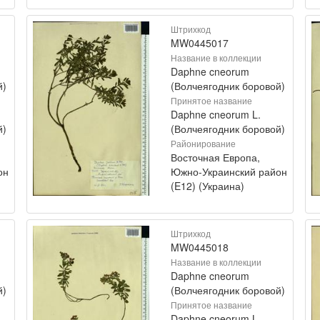
Штрихкод
MW0445017
Название в коллекции
Daphne cneorum
й)
(Волчеягодник боровой)
Принятое название
Daphne cneorum L.
й)
(Волчеягодник боровой)
Районирование
Восточная Европа,
он
Южно-Украинский район
(E12) (Украина)
Штрихкод
MW0445018
Название в коллекции
Daphne cneorum
й)
(Волчеягодник боровой)
Принятое название
Daphne cneorum L.