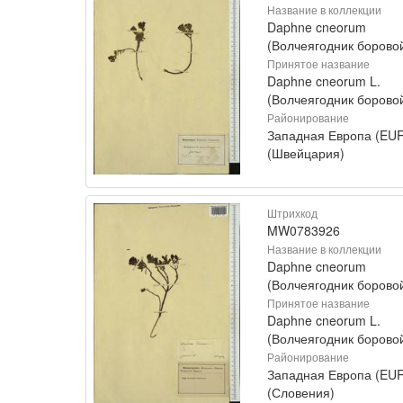
Название в коллекции
Daphne cneorum
(Волчеягодник борово
Принятое название
Daphne cneorum L.
(Волчеягодник борово
Районирование
Западная Европа (EU
(Швейцария)
Штрихкод
MW0783926
Название в коллекции
Daphne cneorum
(Волчеягодник борово
Принятое название
Daphne cneorum L.
(Волчеягодник борово
Районирование
Западная Европа (EU
(Словения)