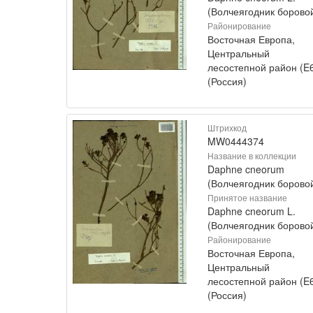
(Волчеягодник борово
Районирование
Восточная Европа,
Центральный
лесостепной район (E
(Россия)
Штрихкод
MW0444374
Название в коллекции
Daphne cneorum
(Волчеягодник борово
Принятое название
Daphne cneorum L.
(Волчеягодник борово
Районирование
Восточная Европа,
Центральный
лесостепной район (E
(Россия)