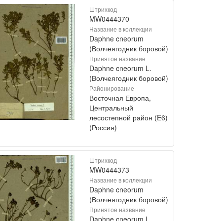
Штрихкод
MW0444370
Название в коллекции
Daphne cneorum
(Волчеягодник боровой)
Принятое название
Daphne cneorum L.
(Волчеягодник боровой)
Районирование
Восточная Европа,
Центральный
лесостепной район (E6)
(Россия)
Штрихкод
MW0444373
Название в коллекции
Daphne cneorum
(Волчеягодник боровой)
Принятое название
Daphne cneorum L.