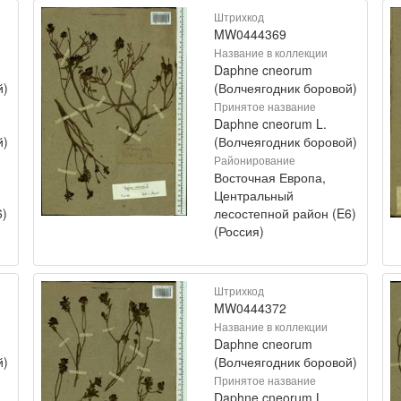
Штрихкод
MW0444369
Название в коллекции
Daphne cneorum
й)
(Волчеягодник боровой)
Принятое название
Daphne cneorum L.
й)
(Волчеягодник боровой)
Районирование
Восточная Европа,
Центральный
6)
лесостепной район (E6)
(Россия)
Штрихкод
MW0444372
Название в коллекции
Daphne cneorum
й)
(Волчеягодник боровой)
Принятое название
Daphne cneorum L.