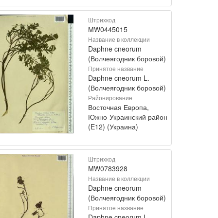
Штрихкод
MW0445015
Название в коллекции
Daphne cneorum
(Волчеягодник боровой)
Принятое название
Daphne cneorum L.
(Волчеягодник боровой)
Районирование
Восточная Европа,
Южно-Украинский район
(E12) (Украина)
Штрихкод
MW0783928
Название в коллекции
Daphne cneorum
(Волчеягодник боровой)
Принятое название
Daphne cneorum L.