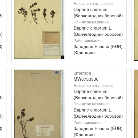
Название в коллекции
Daphne cneorum
й)
(Волчеягодник боровой)
Принятое название
Daphne cneorum L.
й)
(Волчеягодник боровой)
Районирование
R)
Западная Европа (EUR)
(Франция)
Штрихкод
MW0783930
Название в коллекции
Daphne cneorum
й)
(Волчеягодник боровой)
Принятое название
Daphne cneorum L.
й)
(Волчеягодник боровой)
Районирование
R)
Западная Европа (EUR)
(Франция)