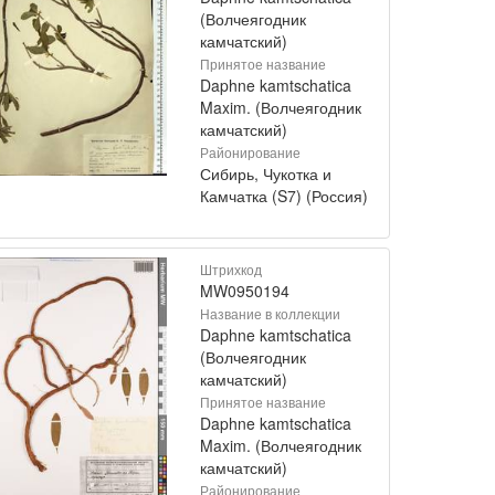
(Волчеягодник
камчатский)
Принятое название
Daphne kamtschatica
Maxim. (Волчеягодник
камчатский)
Районирование
Сибирь, Чукотка и
Камчатка (S7) (Россия)
Штрихкод
MW0950194
Название в коллекции
Daphne kamtschatica
(Волчеягодник
камчатский)
Принятое название
Daphne kamtschatica
Maxim. (Волчеягодник
камчатский)
Районирование