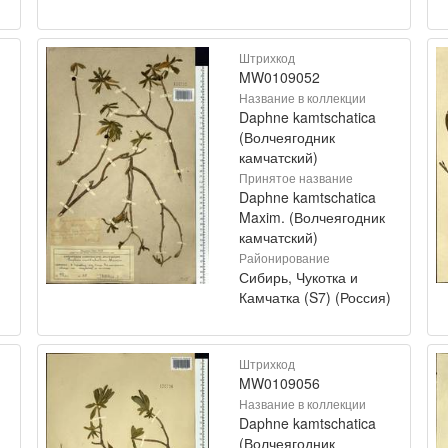
Штрихкод
MW0109052
Название в коллекции
Daphne kamtschatica
(Волчеягодник
камчатский)
Принятое название
Daphne kamtschatica
Maxim. (Волчеягодник
камчатский)
Районирование
Сибирь, Чукотка и
)
Камчатка (S7) (Россия)
Штрихкод
MW0109056
Название в коллекции
Daphne kamtschatica
(Волчеягодник