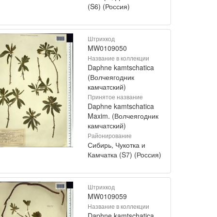
(S6) (Россия)
Штрихкод
MW0109050
Название в коллекции
Daphne kamtschatica
(Волчеягодник
камчатский)
Принятое название
Daphne kamtschatica
Maxim. (Волчеягодник
камчатский)
Районирование
Сибирь, Чукотка и
Камчатка (S7) (Россия)
Штрихкод
MW0109059
Название в коллекции
Daphne kamtschatica