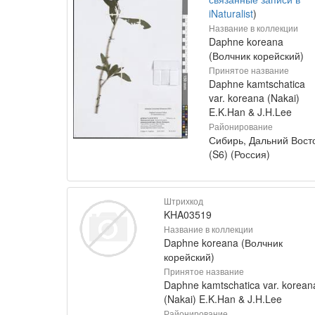
iNaturalist
)
Название в коллекции
Daphne koreana
(Волчник корейский)
Принятое название
Daphne kamtschatica
var. koreana (Nakai)
E.K.Han & J.H.Lee
Районирование
Сибирь, Дальний Вост
(S6) (Россия)
Штрихкод
KHA03519
Название в коллекции
Daphne koreana (Волчник
корейский)
Принятое название
Daphne kamtschatica var. korean
(Nakai) E.K.Han & J.H.Lee
Районирование