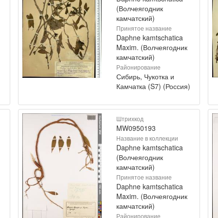
(Волчеягодник
камчатский)
Принятое название
Daphne kamtschatica
Maxim. (Волчеягодник
камчатский)
Районирование
Сибирь, Чукотка и
)
Камчатка (S7) (Россия)
Штрихкод
MW0950193
Название в коллекции
Daphne kamtschatica
(Волчеягодник
камчатский)
Принятое название
Daphne kamtschatica
Maxim. (Волчеягодник
камчатский)
Районирование