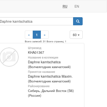
RU
EN
«
1
»
60
Всего записей: 31 Всего страниц: 1
Штрихкод
KHA01367
Название в коллекции
Daphne kamtschatica
(Волчеягодник камчатский)
Принятое название
Daphne kamtschatica Maxim.
(Волчеягодник камчатский)
Районирование
Сибирь, Дальний Восток (S6)
(Россия)