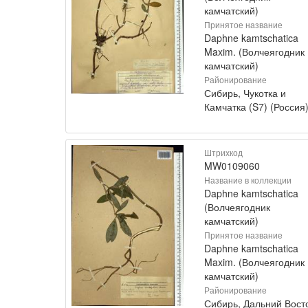
камчатский)
Принятое название
Daphne kamtschatica
Maxim. (Волчеягодник
камчатский)
Районирование
Сибирь, Чукотка и
Камчатка (S7) (Россия
Штрихкод
MW0109060
Название в коллекции
Daphne kamtschatica
(Волчеягодник
камчатский)
Принятое название
Daphne kamtschatica
Maxim. (Волчеягодник
камчатский)
Районирование
Сибирь, Дальний Вост