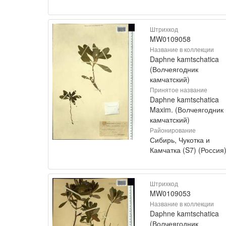
Штрихкод
MW0109058
Название в коллекции
Daphne kamtschatica
(Волчеягодник
камчатский)
Принятое название
Daphne kamtschatica
Maxim. (Волчеягодник
камчатский)
Районирование
Сибирь, Чукотка и
Камчатка (S7) (Россия
Штрихкод
MW0109053
Название в коллекции
Daphne kamtschatica
(Волчеягодник