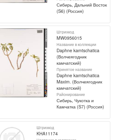
Сибирь, Дальний Восток
(S6) (Россия)
Штрихкод
MW0956015
Название в коллекции
Daphne kamtschatica
(Волчеягодник
камчатский)
Принятое название
Daphne kamtschatica
Maxim. (Волчеягодник
камчатский)
Районирование
Сибирь, Чукотка и
Камчатка (S7) (Россия)
Штрихкод
KHA11174
Название в коллекции