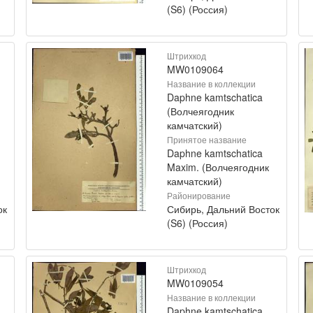
(S6) (Россия)
Штрихкод
MW0109064
Название в коллекции
Daphne kamtschatica
(Волчеягодник
камчатский)
Принятое название
Daphne kamtschatica
Maxim. (Волчеягодник
камчатский)
Районирование
ок
Сибирь, Дальний Восток
(S6) (Россия)
Штрихкод
MW0109054
Название в коллекции
Daphne kamtschatica