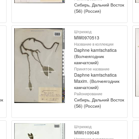
Сибирь, Дальний Восток
(S6) (Россия)
Штрихкод
MW0970513
Название в коллекции
Daphne kamtschatica
(Волчеягодник
камчатский)
Принятое название
Daphne kamtschatica
Maxim. (Волчеягодник
камчатский)
Районирование
ок
Сибирь, Дальний Восток
(S6) (Россия)
Штрихкод
MW0109048
Название в коллекции