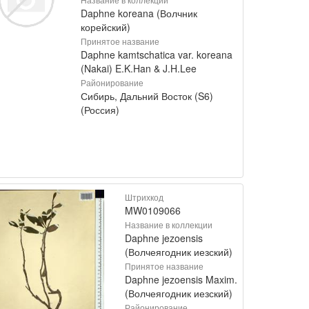
Daphne koreana (Волчник
корейский)
Принятое название
Daphne kamtschatica var. koreana
(Nakai) E.K.Han & J.H.Lee
Районирование
Сибирь, Дальний Восток (S6)
(Россия)
Штрихкод
MW0109066
Название в коллекции
Daphne jezoensis
(Волчеягодник иезский)
Принятое название
Daphne jezoensis Maxim.
(Волчеягодник иезский)
Районирование