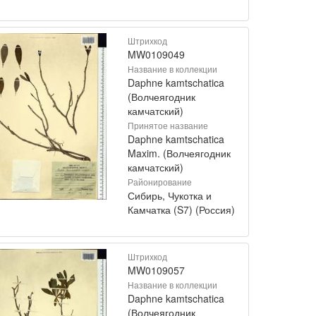
Штрихкод
MW0109049
Название в коллекции
Daphne kamtschatica
(Волчеягодник
камчатский)
Принятое название
Daphne kamtschatica
Maxim. (Волчеягодник
камчатский)
Районирование
Сибирь, Чукотка и
Камчатка (S7) (Россия)
Штрихкод
MW0109057
Название в коллекции
Daphne kamtschatica
(Волчеягодник