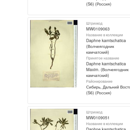
(S6) (Россия)
Штрихкод
MW0109063
Название в коллекции
Daphne kamtschatica
(Волчеягодник
камчатский)
Принятое название
Daphne kamtschatica
Maxim. (Волчеягодник
камчатский)
Районирование
Сибирь, Дальний Вост
(S6) (Россия)
Штрихкод
MW0109051
Название в коллекции
Daphne kamtschatica