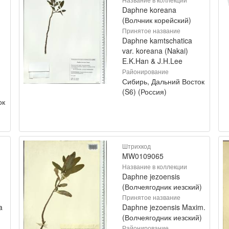
Daphne koreana
(Волчник корейский)
Принятое название
Daphne kamtschatica
var. koreana (Nakai)
E.K.Han & J.H.Lee
Районирование
Сибирь, Дальний Восток
(S6) (Россия)
ок
Штрихкод
MW0109065
Название в коллекции
Daphne jezoensis
(Волчеягодник иезский)
Принятое название
a
Daphne jezoensis Maxim.
(Волчеягодник иезский)
Районирование