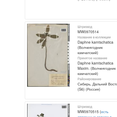
Штрихкод
MW0970514
Название в коллекции
Daphne kamtschatica
(Волчеягодник
камчатский)
Принятое название
Daphne kamtschatica
Maxim. (Волчеягодник
камчатский)
Районирование
Сибирь, Дальний Вост
(S6) (Россия)
Штрихкод
MW0970515 (
есть
связанные записи в