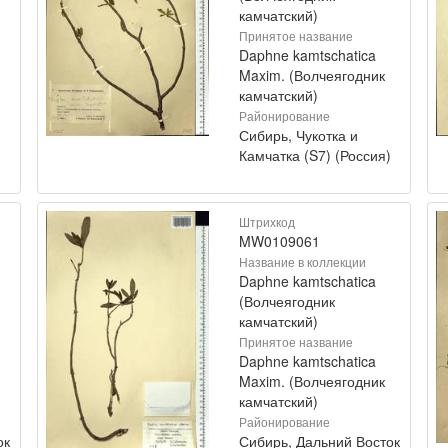
камчатский)
Принятое название
Daphne kamtschatica
Maxim. (Волчеягодник
камчатский)
Районирование
Сибирь, Чукотка и
)
Камчатка (S7) (Россия)
Штрихкод
MW0109061
Название в коллекции
Daphne kamtschatica
(Волчеягодник
камчатский)
Принятое название
Daphne kamtschatica
Maxim. (Волчеягодник
камчатский)
Районирование
ок
Сибирь, Дальний Восток