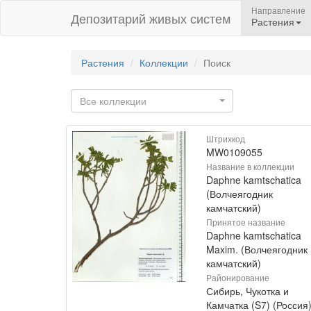
Направление
Депозитарий живых систем
Растения
Растения
Коллекции
Поиск
Все коллекции
Штрихкод
MW0109055
Название в коллекции
Daphne kamtschatica
(Волчеягодник
камчатский)
Принятое название
Daphne kamtschatica
Maxim. (Волчеягодник
камчатский)
Районирование
Сибирь, Чукотка и
Камчатка (S7) (Россия