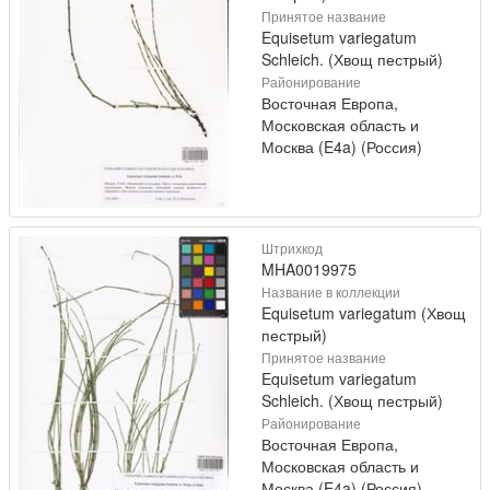
Принятое название
Equisetum variegatum
Schleich. (Хвощ пестрый)
Районирование
Восточная Европа,
Московская область и
Москва (E4a) (Россия)
Штрихкод
MHA0019975
Название в коллекции
Equisetum variegatum (Хвощ
пестрый)
Принятое название
Equisetum variegatum
Schleich. (Хвощ пестрый)
Районирование
Восточная Европа,
Московская область и
Москва (E4a) (Россия)