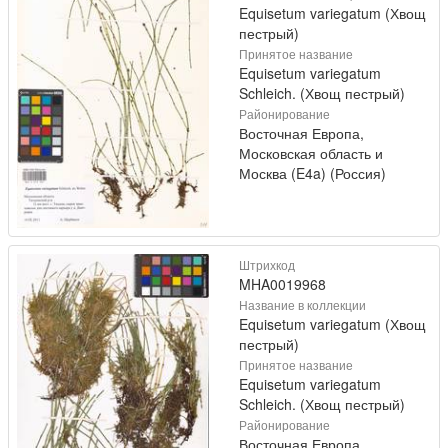
Equisetum variegatum (Хвощ
пестрый)
Принятое название
Equisetum variegatum
Schleich. (Хвощ пестрый)
Районирование
Восточная Европа,
Московская область и
Москва (E4a) (Россия)
Штрихкод
MHA0019968
Название в коллекции
Equisetum variegatum (Хвощ
пестрый)
Принятое название
Equisetum variegatum
Schleich. (Хвощ пестрый)
Районирование
Восточная Европа,