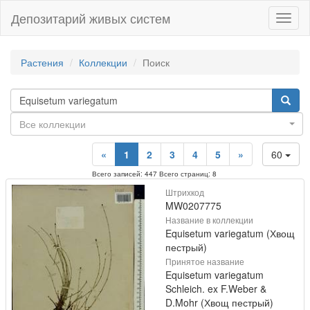
Депозитарий живых систем
Навиг
Растения
Коллекции
Поиск
Все коллекции
«
1
2
3
4
5
»
60
Всего записей: 447 Всего страниц: 8
Штрихкод
MW0207775
Название в коллекции
Equisetum variegatum (Хвощ
пестрый)
Принятое название
Equisetum variegatum
Schleich. ex F.Weber &
D.Mohr (Хвощ пестрый)