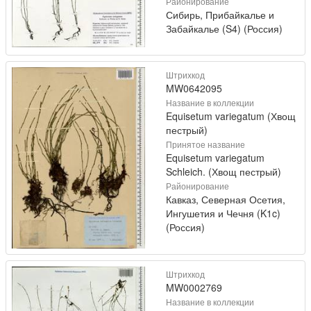
Районирование
Сибирь, Прибайкалье и
Забайкалье (S4) (Россия)
Штрихкод
MW0642095
Название в коллекции
Equisetum variegatum (Хвощ
пестрый)
Принятое название
Equisetum variegatum
Schleich. (Хвощ пестрый)
Районирование
Кавказ, Северная Осетия,
Ингушетия и Чечня (K1c)
(Россия)
Штрихкод
MW0002769
Название в коллекции