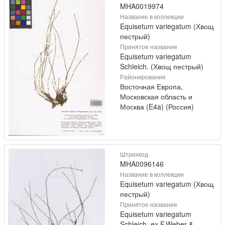
MHA0019974
Название в коллекции
Equisetum variegatum (Хвощ
пестрый)
Принятое название
Equisetum variegatum
Schleich. (Хвощ пестрый)
Районирование
Восточная Европа,
Московская область и
Москва (E4a) (Россия)
Штрихкод
MHA0096146
Название в коллекции
Equisetum variegatum (Хвощ
пестрый)
Принятое название
Equisetum variegatum
Schleich. ex F.Weber &