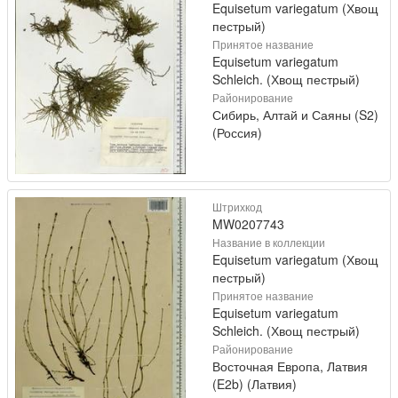
Equisetum variegatum (Хвощ
пестрый)
Принятое название
Equisetum variegatum
Schleich. (Хвощ пестрый)
Районирование
Сибирь, Алтай и Саяны (S2)
(Россия)
Штрихкод
MW0207743
Название в коллекции
Equisetum variegatum (Хвощ
пестрый)
Принятое название
Equisetum variegatum
Schleich. (Хвощ пестрый)
Районирование
Восточная Европа, Латвия
(E2b) (Латвия)