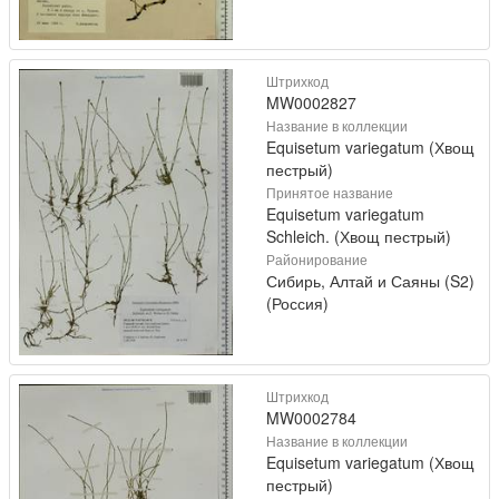
Штрихкод
MW0002827
Название в коллекции
Equisetum variegatum (Хвощ
пестрый)
Принятое название
Equisetum variegatum
Schleich. (Хвощ пестрый)
Районирование
Сибирь, Алтай и Саяны (S2)
(Россия)
Штрихкод
MW0002784
Название в коллекции
Equisetum variegatum (Хвощ
пестрый)