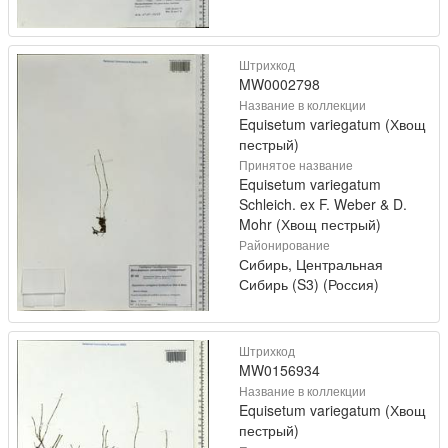
Штрихкод
MW0002798
Название в коллекции
Equisetum variegatum (Хвощ
пестрый)
Принятое название
Equisetum variegatum
Schleich. ex F. Weber & D.
Mohr (Хвощ пестрый)
Районирование
Сибирь, Центральная
Сибирь (S3) (Россия)
Штрихкод
MW0156934
Название в коллекции
Equisetum variegatum (Хвощ
пестрый)