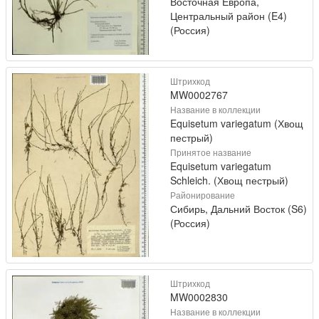
Восточная Европа,
Центральный район (E4)
(Россия)
Штрихкод
MW0002767
Название в коллекции
Equisetum variegatum (Хвощ
пестрый)
Принятое название
Equisetum variegatum
Schleich. (Хвощ пестрый)
Районирование
Сибирь, Дальний Восток (S6)
(Россия)
Штрихкод
MW0002830
Название в коллекции