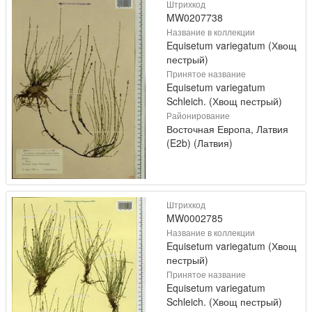
Штрихкод
MW0207738
Название в коллекции
Equisetum variegatum (Хвощ
пестрый)
Принятое название
Equisetum variegatum
Schleich. (Хвощ пестрый)
Районирование
Восточная Европа, Латвия
(E2b) (Латвия)
Штрихкод
MW0002785
Название в коллекции
Equisetum variegatum (Хвощ
пестрый)
Принятое название
Equisetum variegatum
Schleich. (Хвощ пестрый)