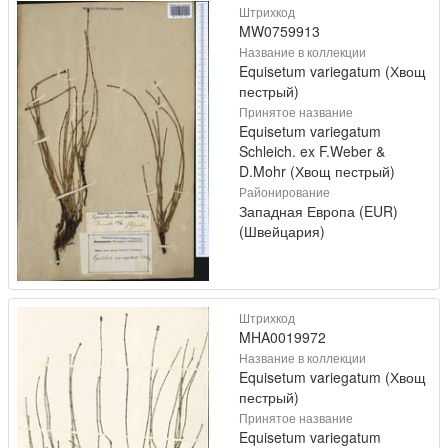
Штрихкод
MW0759913
Название в коллекции
Equisetum variegatum (Хвощ
пестрый)
Принятое название
Equisetum variegatum
Schleich. ex F.Weber &
D.Mohr (Хвощ пестрый)
Районирование
Западная Европа (EUR)
(Швейцария)
Штрихкод
MHA0019972
Название в коллекции
Equisetum variegatum (Хвощ
пестрый)
Принятое название
Equisetum variegatum