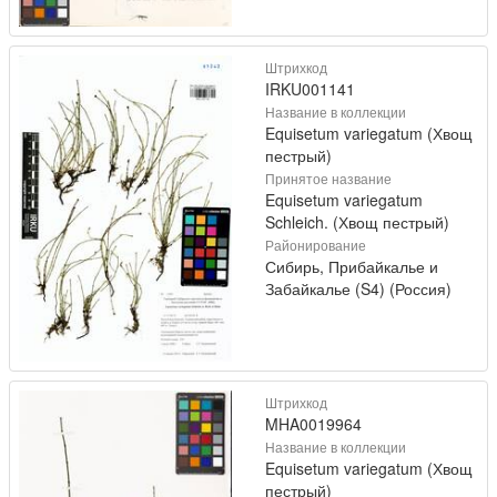
Штрихкод
IRKU001141
Название в коллекции
Equisetum variegatum (Хвощ
пестрый)
Принятое название
Equisetum variegatum
Schleich. (Хвощ пестрый)
Районирование
Сибирь, Прибайкалье и
Забайкалье (S4) (Россия)
Штрихкод
MHA0019964
Название в коллекции
Equisetum variegatum (Хвощ
пестрый)