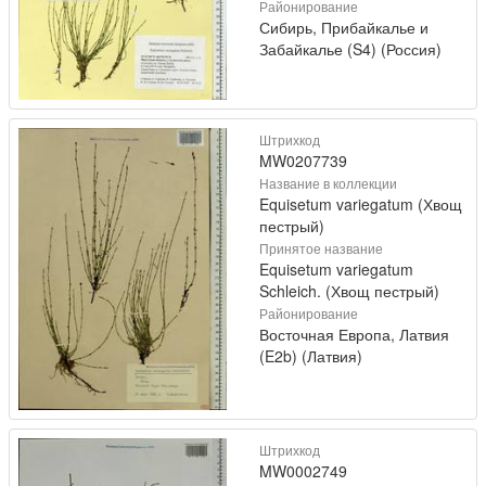
Районирование
Сибирь, Прибайкалье и
Забайкалье (S4) (Россия)
Штрихкод
MW0207739
Название в коллекции
Equisetum variegatum (Хвощ
пестрый)
Принятое название
Equisetum variegatum
Schleich. (Хвощ пестрый)
Районирование
Восточная Европа, Латвия
(E2b) (Латвия)
Штрихкод
MW0002749