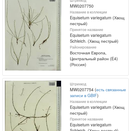
Штрихкод
MW0207750
Название в коллекции
Equisetum variegatum (Хвощ
пестрый)
Принятое название
Equisetum variegatum
Schleich. (Хвощ пестрый)
Районирование
Восточная Европа,
Центральный район (E4)
(Россия)
Штрихкод
MW0207754 (
есть связанные
записи в GBIF
)
Название в коллекции
Equisetum variegatum (Хвощ
пестрый)
Принятое название
Equisetum variegatum
Schleich. (Хвощ пестрый)