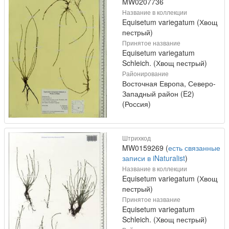
MW0207736
Название в коллекции
Equisetum variegatum (Хвощ
пестрый)
Принятое название
Equisetum variegatum
Schleich. (Хвощ пестрый)
Районирование
Восточная Европа, Северо-
Западный район (E2)
(Россия)
Штрихкод
MW0159269 (
есть связанные
записи в iNaturalist
)
Название в коллекции
Equisetum variegatum (Хвощ
пестрый)
Принятое название
Equisetum variegatum
Schleich. (Хвощ пестрый)