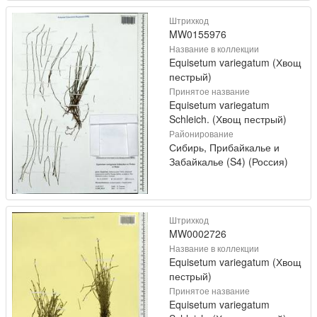
Штрихкод
MW0155976
Название в коллекции
Equisetum variegatum (Хвощ
пестрый)
Принятое название
Equisetum variegatum
Schleich. (Хвощ пестрый)
Районирование
Сибирь, Прибайкалье и
Забайкалье (S4) (Россия)
Штрихкод
MW0002726
Название в коллекции
Equisetum variegatum (Хвощ
пестрый)
Принятое название
Equisetum variegatum