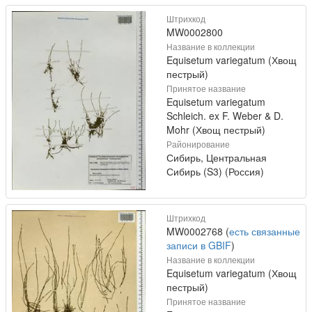
Штрихкод
MW0002800
Название в коллекции
Equisetum variegatum (Хвощ
пестрый)
Принятое название
Equisetum variegatum
Schleich. ex F. Weber & D.
Mohr (Хвощ пестрый)
Районирование
Сибирь, Центральная
Сибирь (S3) (Россия)
Штрихкод
MW0002768 (
есть связанные
записи в GBIF
)
Название в коллекции
Equisetum variegatum (Хвощ
пестрый)
Принятое название