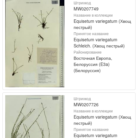
Штрихкод
MW0207749
Название в коллекции
Equisetum variegatum (Хвощ
пестрый)
Принятое название
Equisetum variegatum
Schleich. (Хвощ пестрый)
Районирование
Восточная Европа,
Белоруссия (E3a)
(Белоруссия)
Штрихкод
MW0207726
Название в коллекции
Equisetum variegatum (Хвощ
пестрый)
Принятое название
Equisetum variegatum