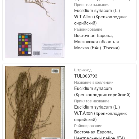
Принятое название
Euclidium syriacum (L.)
W.T.Aiton (Крепкоплодник
сирийский)
Районирование
Восточная Европа,
Московская область и
Москва (E4a) (Россия)
Штрихкод
TUL003793
Название в коллекции
Euclidium syriacum
(Крепкоплодник сирийский)
Принятое название
Euclidium syriacum (L.)
W.T.Aiton (Крепкоплодник
сирийский)
Районирование
Восточная Европа,
Центральный район (E4)