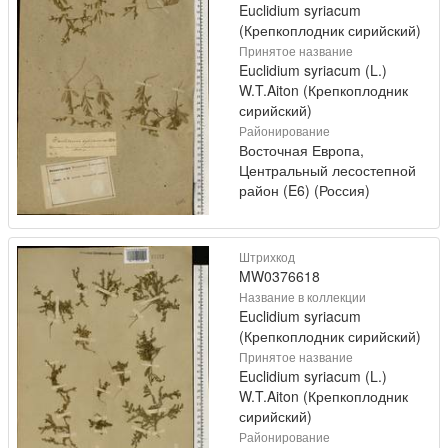
Euclidium syriacum
(Крепкоплодник сирийский)
Принятое название
Euclidium syriacum (L.)
W.T.Aiton (Крепкоплодник
сирийский)
Районирование
Восточная Европа,
Центральный лесостепной
район (E6) (Россия)
Штрихкод
MW0376618
Название в коллекции
Euclidium syriacum
(Крепкоплодник сирийский)
Принятое название
Euclidium syriacum (L.)
W.T.Aiton (Крепкоплодник
сирийский)
Районирование