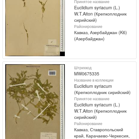
Принятое название
Euclidium syriacum (L.)
W.T.Aiton (Крепкоплодник
сирийский)
Районирование
Кавказ, Азербайджан (K6)
(Азербайджан)
Штрихкод
MW0675335
Название в коллекции
Euclidium syriacum
(Крепкоплодник сирийский)
Принятое название
Euclidium syriacum (L.)
W.T.Aiton (Крепкоплодник
сирийский)
Районирование
Кавказ, Ставропольский
край, Карачаево-Черкесия,