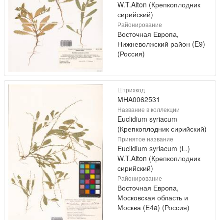
W.T.Aiton (Крепкоплодник
сирийский)
Районирование
Восточная Европа,
Нижневолжский район (E9)
(Россия)
Штрихкод
MHA0062531
Название в коллекции
Euclidium syriacum
(Крепкоплодник сирийский)
Принятое название
Euclidium syriacum (L.)
W.T.Aiton (Крепкоплодник
сирийский)
Районирование
Восточная Европа,
Московская область и
Москва (E4a) (Россия)