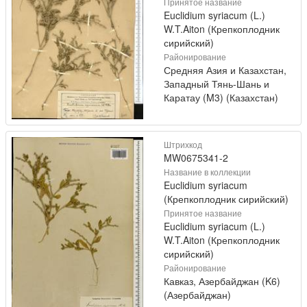
Принятое название
Euclidium syriacum (L.)
W.T.Aiton (Крепкоплодник
сирийский)
Районирование
Средняя Азия и Казахстан,
Западный Тянь-Шань и
Каратау (M3) (Казахстан)
Штрихкод
MW0675341-2
Название в коллекции
Euclidium syriacum
(Крепкоплодник сирийский)
Принятое название
Euclidium syriacum (L.)
W.T.Aiton (Крепкоплодник
сирийский)
Районирование
Кавказ, Азербайджан (K6)
(Азербайджан)