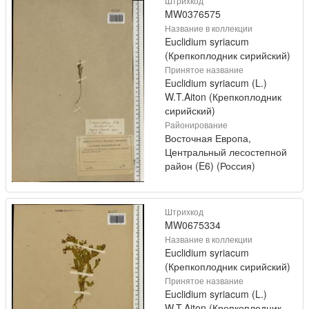
Штрихкод
MW0376575
Название в коллекции
Euclidium syriacum
(Крепкоплодник сирийский)
Принятое название
Euclidium syriacum (L.)
W.T.Aiton (Крепкоплодник
сирийский)
Районирование
Восточная Европа,
Центральный лесостепной
район (E6) (Россия)
Штрихкод
MW0675334
Название в коллекции
Euclidium syriacum
(Крепкоплодник сирийский)
Принятое название
Euclidium syriacum (L.)
W.T.Aiton (Крепкоплодник