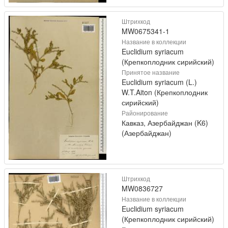
Штрихкод
MW0675341-1
Название в коллекции
Euclidium syriacum
(Крепкоплодник сирийский)
Принятое название
Euclidium syriacum (L.)
W.T.Aiton (Крепкоплодник
сирийский)
Районирование
Кавказ, Азербайджан (K6)
(Азербайджан)
Штрихкод
MW0836727
Название в коллекции
Euclidium syriacum
(Крепкоплодник сирийский)