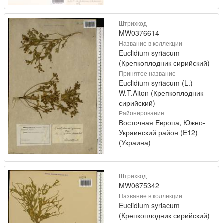
Штрихкод
MW0376614
Название в коллекции
Euclidium syriacum
(Крепкоплодник сирийский)
Принятое название
Euclidium syriacum (L.)
W.T.Aiton (Крепкоплодник
сирийский)
Районирование
Восточная Европа, Южно-
Украинский район (E12)
(Украина)
Штрихкод
MW0675342
Название в коллекции
Euclidium syriacum
(Крепкоплодник сирийский)