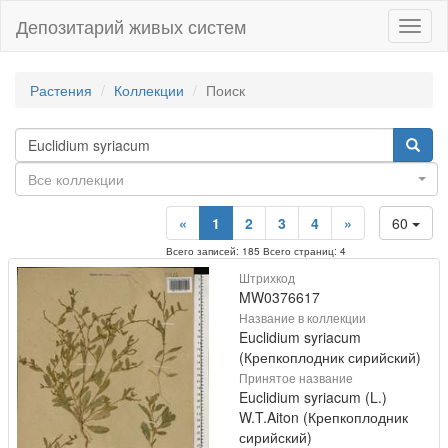
Депозитарий живых систем
Навиг
Растения
Коллекции
Поиск
Все коллекции
«
1
2
3
4
»
60
Всего записей: 185 Всего страниц: 4
Штрихкод
MW0376617
Название в коллекции
Euclidium syriacum
(Крепкоплодник сирийский)
Принятое название
Euclidium syriacum (L.)
W.T.Aiton (Крепкоплодник
сирийский)