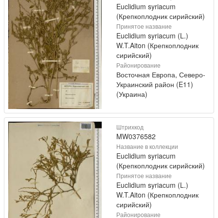
Euclidium syriacum
(Крепкоплодник сирийский)
Принятое название
Euclidium syriacum (L.)
W.T.Aiton (Крепкоплодник
сирийский)
Районирование
Восточная Европа, Северо-
Украинский район (E11)
(Украина)
Штрихкод
MW0376582
Название в коллекции
Euclidium syriacum
(Крепкоплодник сирийский)
Принятое название
Euclidium syriacum (L.)
W.T.Aiton (Крепкоплодник
сирийский)
Районирование