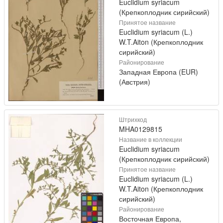
Euclidium syriacum
(Крепкоплодник сирийский)
Принятое название
Euclidium syriacum (L.)
W.T.Aiton (Крепкоплодник
сирийский)
Районирование
Западная Европа (EUR)
(Австрия)
Штрихкод
MHA0129815
Название в коллекции
Euclidium syriacum
(Крепкоплодник сирийский)
Принятое название
Euclidium syriacum (L.)
W.T.Aiton (Крепкоплодник
сирийский)
Районирование
Восточная Европа,