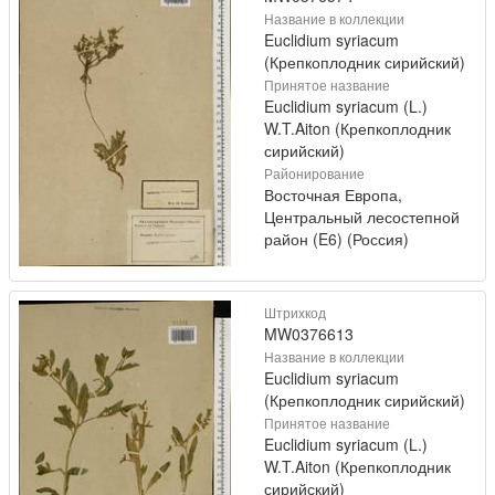
Название в коллекции
Euclidium syriacum
(Крепкоплодник сирийский)
Принятое название
Euclidium syriacum (L.)
W.T.Aiton (Крепкоплодник
сирийский)
Районирование
Восточная Европа,
Центральный лесостепной
район (E6) (Россия)
Штрихкод
MW0376613
Название в коллекции
Euclidium syriacum
(Крепкоплодник сирийский)
Принятое название
Euclidium syriacum (L.)
W.T.Aiton (Крепкоплодник
сирийский)