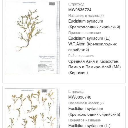
Штрихкод
MW0836724
Название в коллекции
Euclidium syriacum
(Крепкоплодник сирийский)
Принятое название
Euclidium syriacum (L.)
W.T.Aiton (Крепкоплодник
сирийский)
Районирование
Средняя Азия и Казахстан,
Памир и Памиро-Алай (M2)
(Киргизия)
Штрихкод
MW0836748
Название в коллекции
Euclidium syriacum
(Крепкоплодник сирийский)
Принятое название
Euclidium syriacum (L.)