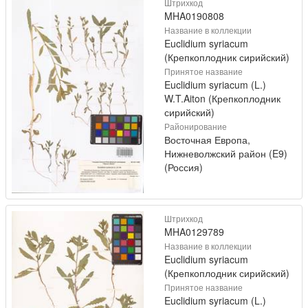
Штрихкод
MHA0190808
Название в коллекции
Euclidium syriacum
(Крепкоплодник сирийский)
Принятое название
Euclidium syriacum (L.)
W.T.Aiton (Крепкоплодник
сирийский)
Районирование
Восточная Европа,
Нижневолжский район (E9)
(Россия)
Штрихкод
MHA0129789
Название в коллекции
Euclidium syriacum
(Крепкоплодник сирийский)
Принятое название
Euclidium syriacum (L.)