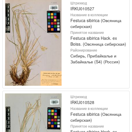
Штрихкод
IRKU010527
Название в коллекции
Festuca sibirica (Овсяница
сибирская)
Принятое название
Festuca sibirica Hack. ex
Boiss. (Овсяница сибирская)
Районирование
Сибирь, Прибайкалье и
Забайкалье (S4) (Россия)
Штрихкод
IRKU010528
Название в коллекции
Festuca sibirica (Овсяница
сибирская)
Принятое название
Festuca sibirica Hack. ex