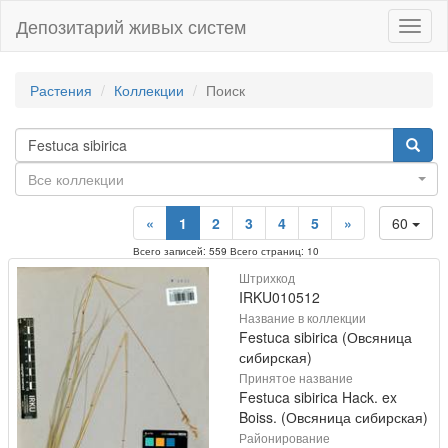
Депозитарий живых систем
Навиг
Растения
Коллекции
Поиск
Все коллекции
«
1
2
3
4
5
»
60
Всего записей: 559 Всего страниц: 10
Штрихкод
IRKU010512
Название в коллекции
Festuca sibirica (Овсяница
сибирская)
Принятое название
Festuca sibirica Hack. ex
Boiss. (Овсяница сибирская)
Районирование