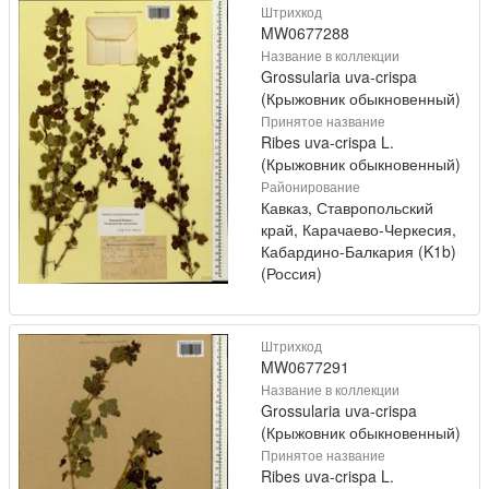
Штрихкод
MW0677288
Название в коллекции
Grossularia uva-crispa
(Крыжовник обыкновенный)
Принятое название
Ribes uva-crispa L.
(Крыжовник обыкновенный)
Районирование
Кавказ, Ставропольский
край, Карачаево-Черкесия,
Кабардино-Балкария (K1b)
(Россия)
Штрихкод
MW0677291
Название в коллекции
Grossularia uva-crispa
(Крыжовник обыкновенный)
Принятое название
Ribes uva-crispa L.