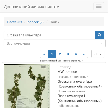
Депозитарий живых систем
Навиг
Растения
Коллекции
Поиск
Все коллекции
«
1
2
3
4
»
60
Всего записей: 211 Всего страниц: 4
Штрихкод
MW0382605
Название в коллекции
Grossularia uva-crispa
(Крыжовник обыкновенный)
Принятое название
Ribes uva-crispa L.
(Крыжовник обыкновенный)
Районирование