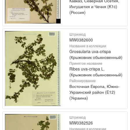
Кавказ, Северная Осетия,
Ингушетия и Чечня (K1c)
(Россия)
Штрихкод
MW0382600
Название в коллекции
Grossularia uva-crispa
(Крыжовник обыкновенный)
Принятое название
Ribes uva-crispa L.
(Крыжовник обыкновенный)
Районирование
Восточная Европа, Южно-
Украинский район (E12)
(Украина)
Штрихкод
MW0382526
Название в коллекции