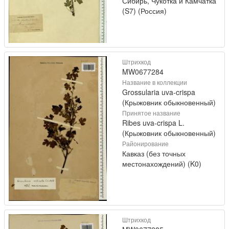
Сибирь, Чукотка и Камчатка
(S7) (Россия)
Штрихкод
MW0677284
Название в коллекции
Grossularia uva-crispa
(Крыжовник обыкновенный)
Принятое название
Ribes uva-crispa L.
(Крыжовник обыкновенный)
Районирование
Кавказ (без точных
местонахождений) (K0)
Штрихкод