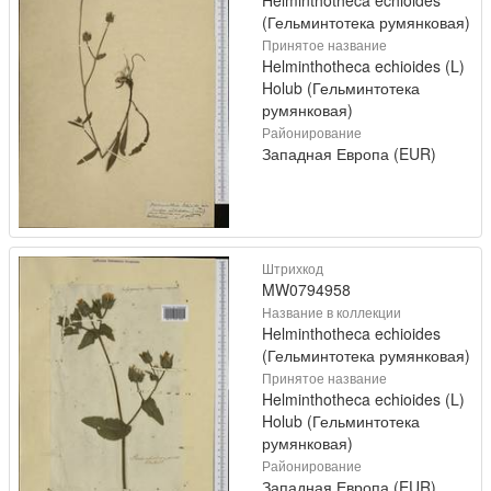
(Гельминтотека румянковая)
Принятое название
Helminthotheca echioides (L)
Holub (Гельминтотека
румянковая)
Районирование
Западная Европа (EUR)
Штрихкод
MW0794958
Название в коллекции
Helminthotheca echioides
(Гельминтотека румянковая)
Принятое название
Helminthotheca echioides (L)
Holub (Гельминтотека
румянковая)
Районирование
Западная Европа (EUR)