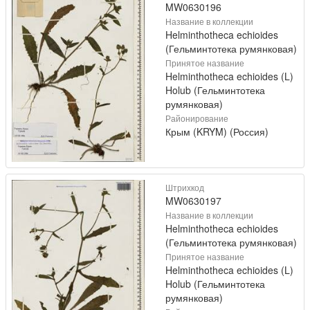
MW0630196
Название в коллекции
Helminthotheca echioides
(Гельминтотека румянковая)
Принятое название
Helminthotheca echioides (L)
Holub (Гельминтотека
румянковая)
Районирование
Крым (KRYM) (Россия)
Штрихкод
MW0630197
Название в коллекции
Helminthotheca echioides
(Гельминтотека румянковая)
Принятое название
Helminthotheca echioides (L)
Holub (Гельминтотека
румянковая)