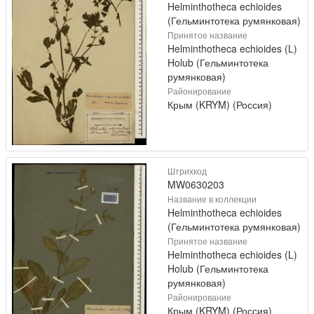
Helminthotheca echioides
(Гельминтотека румянковая)
Принятое название
Helminthotheca echioides (L)
Holub (Гельминтотека
румянковая)
Районирование
Крым (KRYM) (Россия)
Штрихкод
MW0630203
Название в коллекции
Helminthotheca echioides
(Гельминтотека румянковая)
Принятое название
Helminthotheca echioides (L)
Holub (Гельминтотека
румянковая)
Районирование
Крым (KRYM) (Россия)