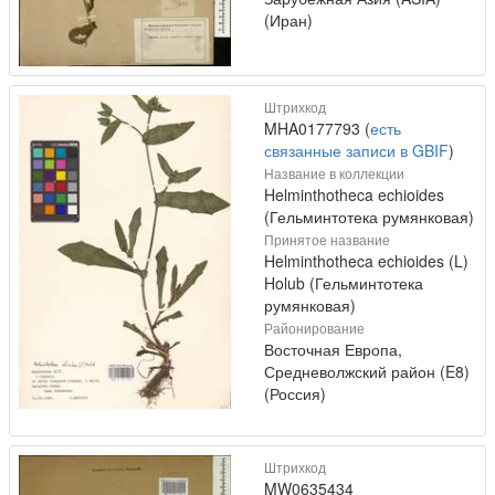
(Иран)
Штрихкод
MHA0177793 (
есть
связанные записи в GBIF
)
Название в коллекции
Helminthotheca echioides
(Гельминтотека румянковая)
Принятое название
Helminthotheca echioides (L)
Holub (Гельминтотека
румянковая)
Районирование
Восточная Европа,
Средневолжский район (E8)
(Россия)
Штрихкод
MW0635434