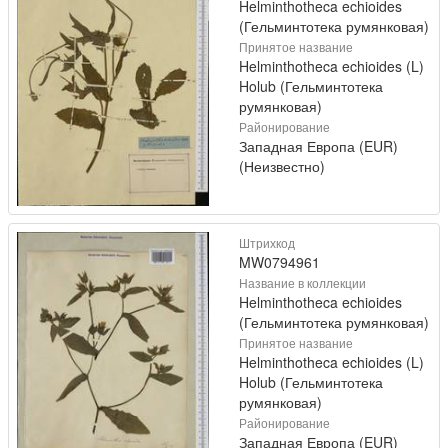
Helminthotheca echioides
(Гельминтотека румянковая)
Принятое название
Helminthotheca echioides (L)
Holub (Гельминтотека
румянковая)
Районирование
Западная Европа (EUR)
(Неизвестно)
Штрихкод
MW0794961
Название в коллекции
Helminthotheca echioides
(Гельминтотека румянковая)
Принятое название
Helminthotheca echioides (L)
Holub (Гельминтотека
румянковая)
Районирование
Западная Европа (EUR)