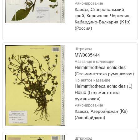
Районирование
Кавказ, Ставропольский
край, Карачаево-Черкесия,
Кабардино-Балкария (K1b)
(Россия)
Штрихкод
MW0635444
Название в коллекции
Helminthotheca echioides
(Гельминтотека румянковая)
Принятое название
Helminthotheca echioides (L)
Holub (Гельминтотека
румянковая)
Районирование
Кавказ, Азербайджан (K6)
(Азербайджан)
Штрихкод