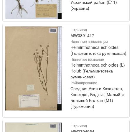
Украинский район (E11)
(Украина)
Штрихкод
MW0891417
Название в коллекции
Helminthotheca echioides
(Гельминтотека румянковая)
Принятое название
Helminthotheca echioides (L)
Holub (Гельминтотека
румянковая)
Районирование
Средняя Азия и Казахстан,
Копетдаг, Бадхыз, Малый и
Большой Балхан (M1)
(Туркмения)
Штрихкод
MW0794954