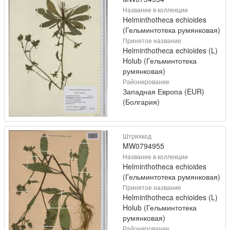
Название в коллекции
Helminthotheca echioides
(Гельминтотека румянковая)
Принятое название
Helminthotheca echioides (L)
Holub (Гельминтотека
румянковая)
Районирование
Западная Европа (EUR)
(Болгария)
Штрихкод
MW0794955
Название в коллекции
Helminthotheca echioides
(Гельминтотека румянковая)
Принятое название
Helminthotheca echioides (L)
Holub (Гельминтотека
румянковая)
Районирование