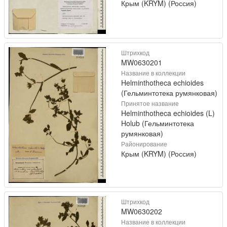
Крым (KRYM) (Россия)
Штрихкод
MW0630201
Название в коллекции
Helminthotheca echioides
(Гельминтотека румянковая)
Принятое название
Helminthotheca echioides (L)
Holub (Гельминтотека
румянковая)
Районирование
Крым (KRYM) (Россия)
Штрихкод
MW0630202
Название в коллекции