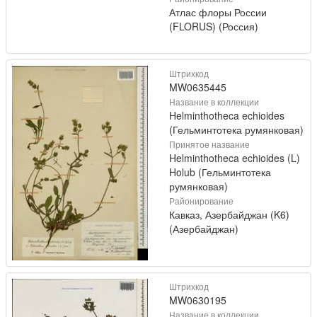
Атлас флоры России
(FLORUS) (Россия)
Штрихкод
MW0635445
Название в коллекции
Helminthotheca echioides
(Гельминтотека румянковая)
Принятое название
Helminthotheca echioides (L)
Holub (Гельминтотека
румянковая)
Районирование
Кавказ, Азербайджан (K6)
(Азербайджан)
Штрихкод
MW0630195
Название в коллекции