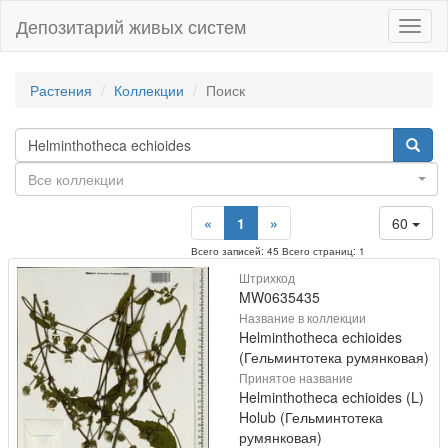
Депозитарий живых систем
Навиг
Растения
Коллекции
Поиск
Все коллекции
«
1
»
60
Всего записей: 45 Всего страниц: 1
Штрихкод
MW0635435
Название в коллекции
Helminthotheca echioides
(Гельминтотека румянковая)
Принятое название
Helminthotheca echioides (L)
Holub (Гельминтотека
румянковая)