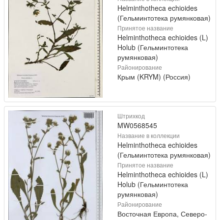
Helminthotheca echioides
(Гельминтотека румянковая)
Принятое название
Helminthotheca echioides (L)
Holub (Гельминтотека
румянковая)
Районирование
Крым (KRYM) (Россия)
Штрихкод
MW0568545
Название в коллекции
Helminthotheca echioides
(Гельминтотека румянковая)
Принятое название
Helminthotheca echioides (L)
Holub (Гельминтотека
румянковая)
Районирование
Восточная Европа, Северо-