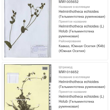
MW1005652
Название в коллекции
Helminthotheca echioides
(Гельминтотека румянковая)
Принятое название
Helminthotheca echioides (L)
Holub (Гельминтотека
румянковая)
Районирование
Кавказ, Южная Осетия (K4b)
(Южная Осетия)
Штрихкод
MW1016652
Название в коллекции
Helminthotheca echioides
(Гельминтотека румянковая)
Принятое название
Helminthotheca echioides (L)
Holub (Гельминтотека
румянковая)