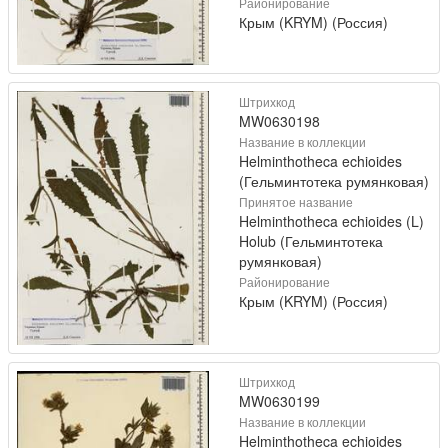
Районирование
Крым (KRYM) (Россия)
Штрихкод
MW0630198
Название в коллекции
Helminthotheca echioides
(Гельминтотека румянковая)
Принятое название
Helminthotheca echioides (L)
Holub (Гельминтотека
румянковая)
Районирование
Крым (KRYM) (Россия)
Штрихкод
MW0630199
Название в коллекции
Helminthotheca echioides