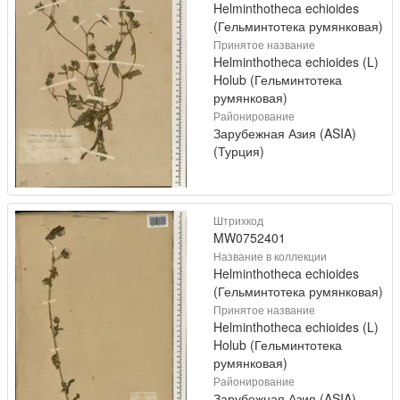
Helminthotheca echioides
(Гельминтотека румянковая)
Принятое название
Helminthotheca echioides (L)
Holub (Гельминтотека
румянковая)
Районирование
Зарубежная Азия (ASIA)
(Турция)
Штрихкод
MW0752401
Название в коллекции
Helminthotheca echioides
(Гельминтотека румянковая)
Принятое название
Helminthotheca echioides (L)
Holub (Гельминтотека
румянковая)
Районирование
Зарубежная Азия (ASIA)