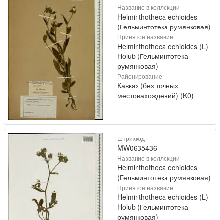
Название в коллекции
Helminthotheca echioides
(Гельминтотека румянковая)
Принятое название
Helminthotheca echioides (L)
Holub (Гельминтотека
румянковая)
Районирование
Кавказ (без точных
местонахождений) (K0)
Штрихкод
MW0635436
Название в коллекции
Helminthotheca echioides
(Гельминтотека румянковая)
Принятое название
Helminthotheca echioides (L)
Holub (Гельминтотека
румянковая)