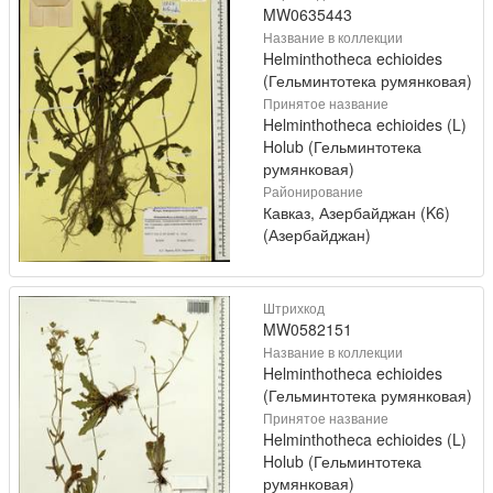
MW0635443
Название в коллекции
Helminthotheca echioides
(Гельминтотека румянковая)
Принятое название
Helminthotheca echioides (L)
Holub (Гельминтотека
румянковая)
Районирование
Кавказ, Азербайджан (K6)
(Азербайджан)
Штрихкод
MW0582151
Название в коллекции
Helminthotheca echioides
(Гельминтотека румянковая)
Принятое название
Helminthotheca echioides (L)
Holub (Гельминтотека
румянковая)