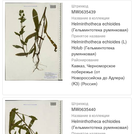
Штрихкод
MW0635439
Название в коллекции
Helminthotheca echioides
(Гельминтотека румянковая)
Принятое название
Helminthotheca echioides (L)
Holub (Гельминтотека
румянковая)
Районирование
Кавказ, Черноморское
побережье (от
Новороссийска до Адлера)
(K3) (Россия)
Штрихкод
MW0635440
Название в коллекции
Helminthotheca echioides
(Гельминтотека румянковая)
Принятое название