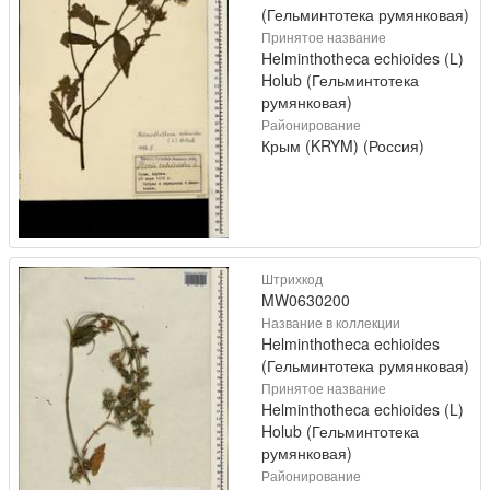
(Гельминтотека румянковая)
Принятое название
Helminthotheca echioides (L)
Holub (Гельминтотека
румянковая)
Районирование
Крым (KRYM) (Россия)
Штрихкод
MW0630200
Название в коллекции
Helminthotheca echioides
(Гельминтотека румянковая)
Принятое название
Helminthotheca echioides (L)
Holub (Гельминтотека
румянковая)
Районирование