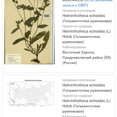
записи в GBIF
)
Название в коллекции
Helminthotheca echioides
(Гельминтотека румянковая)
Принятое название
Helminthotheca echioides (L)
Holub (Гельминтотека
румянковая)
Районирование
Восточная Европа,
Средневолжский район (E8)
(Россия)
Название в коллекции
Helminthotheca echioides
(Гельминтотека румянковая)
Принятое название
Helminthotheca echioides (L)
Holub (Гельминтотека
румянковая)
Районирование