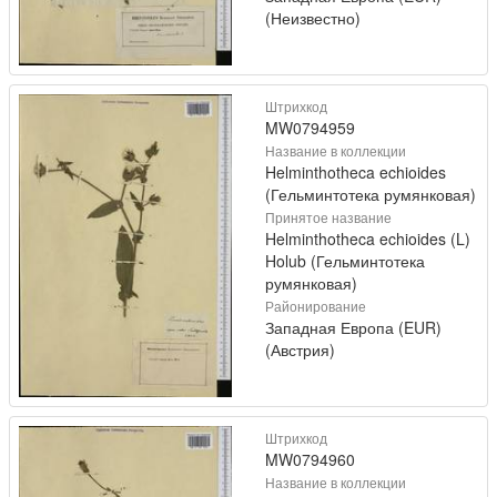
(Неизвестно)
Штрихкод
MW0794959
Название в коллекции
Helminthotheca echioides
(Гельминтотека румянковая)
Принятое название
Helminthotheca echioides (L)
Holub (Гельминтотека
румянковая)
Районирование
Западная Европа (EUR)
(Австрия)
Штрихкод
MW0794960
Название в коллекции