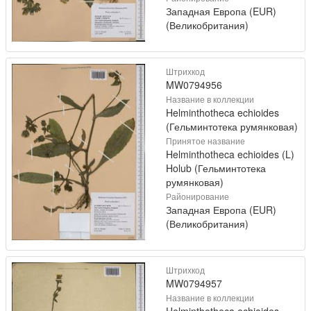
Западная Европа (EUR)
(Великобритания)
Штрихкод
MW0794956
Название в коллекции
Helminthotheca echioides
(Гельминтотека румянковая)
Принятое название
Helminthotheca echioides (L)
Holub (Гельминтотека
румянковая)
Районирование
Западная Европа (EUR)
(Великобритания)
Штрихкод
MW0794957
Название в коллекции
Helminthotheca echioides