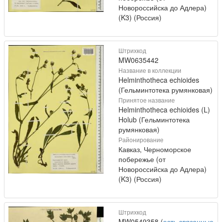
Новороссийска до Адлера)
(K3) (Россия)
Штрихкод
MW0635442
Название в коллекции
Helminthotheca echioides
(Гельминтотека румянковая)
Принятое название
Helminthotheca echioides (L)
Holub (Гельминтотека
румянковая)
Районирование
Кавказ, Черноморское
побережье (от
Новороссийска до Адлера)
(K3) (Россия)
Штрихкод
MW0549358 (
есть связанные