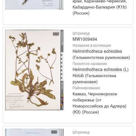
край, Карачаево-Черкесия,
Кабардино-Балкария (K1b)
(Россия)
Штрихкод
MW1009494
Название в коллекции
Helminthotheca echioides
(Гельминтотека румянковая)
Принятое название
Helminthotheca echioides (L)
Holub (Гельминтотека
румянковая)
Районирование
Кавказ, Черноморское
побережье (от
Новороссийска до Адлера)
(K3) (Россия)
Штрихкод