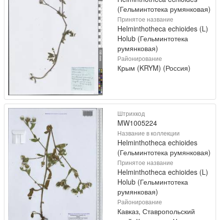
(Гельминтотека румянковая)
Принятое название
Helminthotheca echioides (L)
Holub (Гельминтотека
румянковая)
Районирование
Крым (KRYM) (Россия)
Штрихкод
MW1005224
Название в коллекции
Helminthotheca echioides
(Гельминтотека румянковая)
Принятое название
Helminthotheca echioides (L)
Holub (Гельминтотека
румянковая)
Районирование
Кавказ, Ставропольский