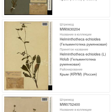
Штрихкод
MW0630204
Название в коллекции
Helminthotheca echioides
(Гельминтотека румянковая)
Принятое название
Helminthotheca echioides (L)
Holub (Гельминтотека
румянковая)
Районирование
Крым (KRYM) (Россия)
Штрихкод
MW0752400
Название в коллекции