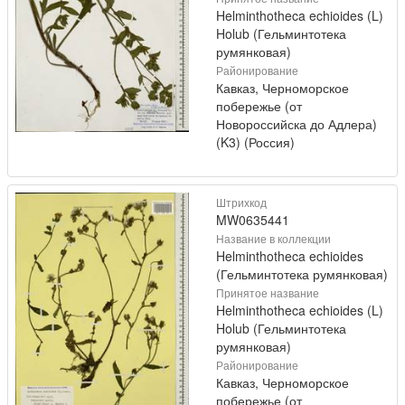
Helminthotheca echioides (L)
Holub (Гельминтотека
румянковая)
Районирование
Кавказ, Черноморское
побережье (от
Новороссийска до Адлера)
(K3) (Россия)
Штрихкод
MW0635441
Название в коллекции
Helminthotheca echioides
(Гельминтотека румянковая)
Принятое название
Helminthotheca echioides (L)
Holub (Гельминтотека
румянковая)
Районирование
Кавказ, Черноморское
побережье (от