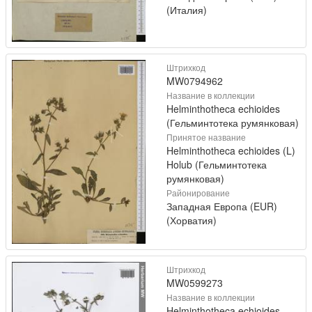
(Италия)
Штрихкод
MW0794962
Название в коллекции
Helminthotheca echioides
(Гельминтотека румянковая)
Принятое название
Helminthotheca echioides (L)
Holub (Гельминтотека
румянковая)
Районирование
Западная Европа (EUR)
(Хорватия)
Штрихкод
MW0599273
Название в коллекции
Helminthotheca echioides