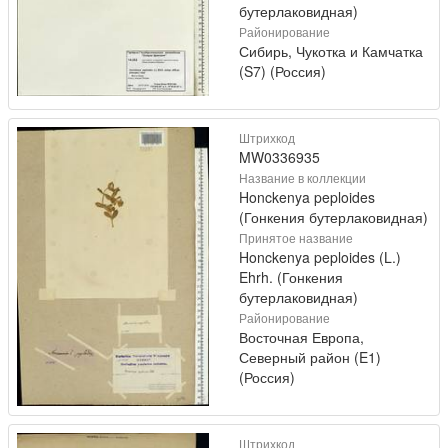
бутерлаковидная)
Районирование
Сибирь, Чукотка и Камчатка
(S7) (Россия)
Штрихкод
MW0336935
Название в коллекции
Honckenya peploides
(Гонкения бутерлаковидная)
Принятое название
Honckenya peploides (L.)
Ehrh. (Гонкения
бутерлаковидная)
Районирование
Восточная Европа,
Северный район (E1)
(Россия)
Штрихкод