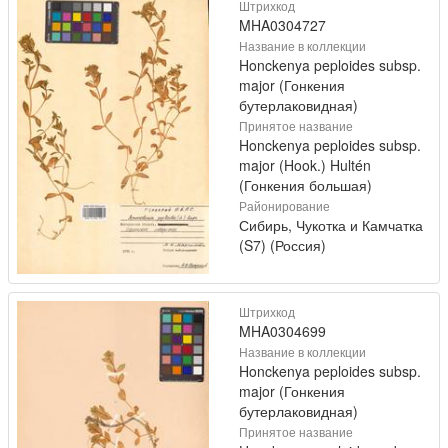
Штрихкод
MHA0304727
Название в коллекции
Honckenya peploides subsp.
major (Гонкения
бутерлаковидная)
Принятое название
Honckenya peploides subsp.
major (Hook.) Hultén
(Гонкения большая)
Районирование
Сибирь, Чукотка и Камчатка
(S7) (Россия)
Штрихкод
MHA0304699
Название в коллекции
Honckenya peploides subsp.
major (Гонкения
бутерлаковидная)
Принятое название