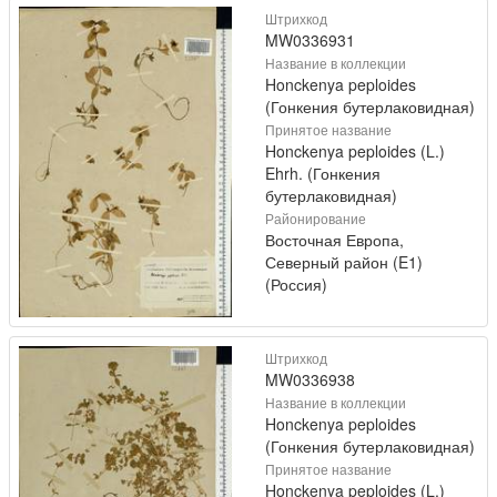
Штрихкод
MW0336931
Название в коллекции
Honckenya peploides
(Гонкения бутерлаковидная)
Принятое название
Honckenya peploides (L.)
Ehrh. (Гонкения
бутерлаковидная)
Районирование
Восточная Европа,
Северный район (E1)
(Россия)
Штрихкод
MW0336938
Название в коллекции
Honckenya peploides
(Гонкения бутерлаковидная)
Принятое название
Honckenya peploides (L.)