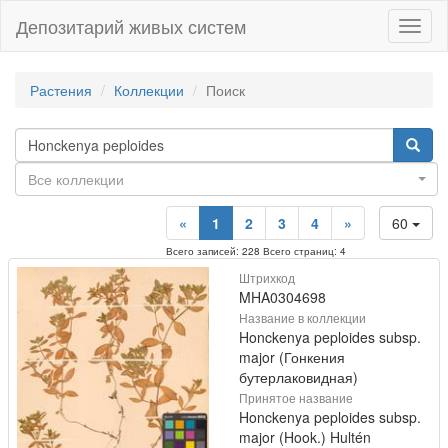
Депозитарий живых систем
Навиг
Растения
Коллекции
Поиск
Все коллекции
«
1
2
3
4
»
60
Всего записей: 228 Всего страниц: 4
Штрихкод
MHA0304698
Название в коллекции
Honckenya peploides subsp.
major (Гонкения
бутерлаковидная)
Принятое название
Honckenya peploides subsp.
major (Hook.) Hultén