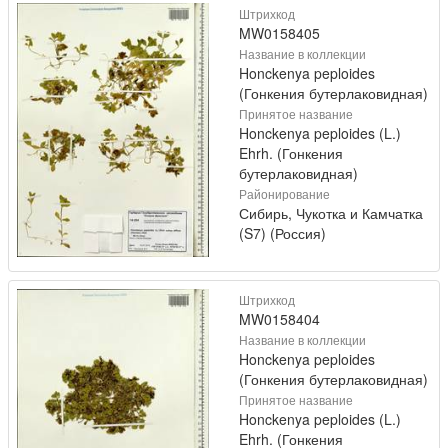
Штрихкод
MW0158405
Название в коллекции
Honckenya peploides
(Гонкения бутерлаковидная)
Принятое название
Honckenya peploides (L.)
Ehrh. (Гонкения
бутерлаковидная)
Районирование
Сибирь, Чукотка и Камчатка
(S7) (Россия)
Штрихкод
MW0158404
Название в коллекции
Honckenya peploides
(Гонкения бутерлаковидная)
Принятое название
Honckenya peploides (L.)
Ehrh. (Гонкения