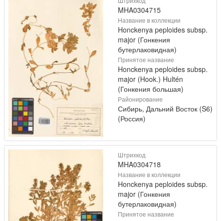
Штрихкод
MHA0304715
Название в коллекции
Honckenya peploides subsp.
major (Гонкения
бутерлаковидная)
Принятое название
Honckenya peploides subsp.
major (Hook.) Hultén
(Гонкения большая)
Районирование
Сибирь, Дальний Восток (S6)
(Россия)
Штрихкод
MHA0304718
Название в коллекции
Honckenya peploides subsp.
major (Гонкения
бутерлаковидная)
Принятое название