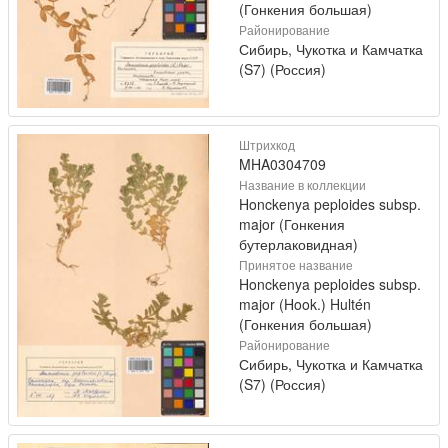
(Гонкения большая)
Районирование
Сибирь, Чукотка и Камчатка
(S7) (Россия)
Штрихкод
MHA0304709
Название в коллекции
Honckenya peploides subsp.
major (Гонкения
бутерлаковидная)
Принятое название
Honckenya peploides subsp.
major (Hook.) Hultén
(Гонкения большая)
Районирование
Сибирь, Чукотка и Камчатка
(S7) (Россия)