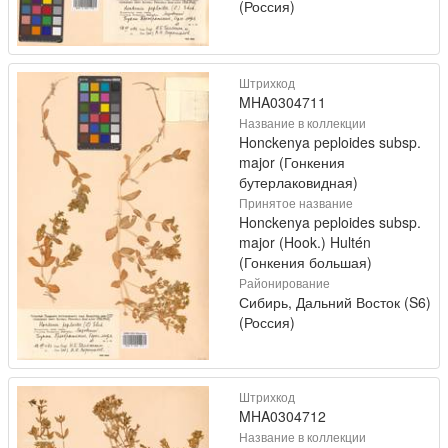
(Россия)
Штрихкод
MHA0304711
Название в коллекции
Honckenya peploides subsp.
major (Гонкения
бутерлаковидная)
Принятое название
Honckenya peploides subsp.
major (Hook.) Hultén
(Гонкения большая)
Районирование
Сибирь, Дальний Восток (S6)
(Россия)
Штрихкод
MHA0304712
Название в коллекции