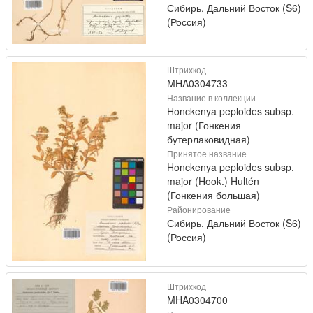
Сибирь, Дальний Восток (S6)
(Россия)
Штрихкод
MHA0304733
Название в коллекции
Honckenya peploides subsp.
major (Гонкения
бутерлаковидная)
Принятое название
Honckenya peploides subsp.
major (Hook.) Hultén
(Гонкения большая)
Районирование
Сибирь, Дальний Восток (S6)
(Россия)
Штрихкод
MHA0304700