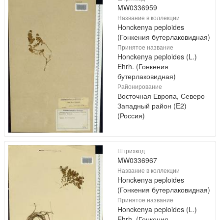
MW0336959
Название в коллекции
Honckenya peploides
(Гонкения бутерлаковидная)
Принятое название
Honckenya peploides (L.)
Ehrh. (Гонкения
бутерлаковидная)
Районирование
Восточная Европа, Северо-
Западный район (E2)
(Россия)
Штрихкод
MW0336967
Название в коллекции
Honckenya peploides
(Гонкения бутерлаковидная)
Принятое название
Honckenya peploides (L.)
Ehrh. (Гонкения