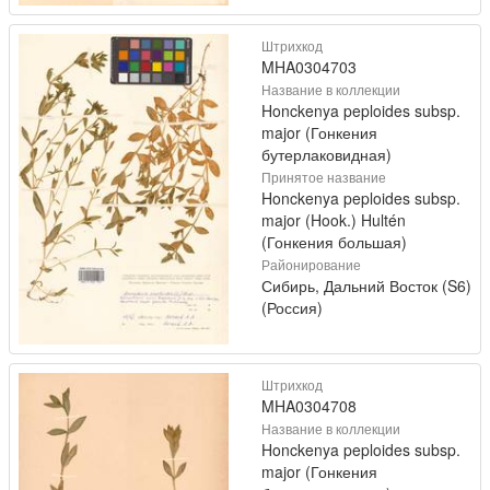
Штрихкод
MHA0304703
Название в коллекции
Honckenya peploides subsp.
major (Гонкения
бутерлаковидная)
Принятое название
Honckenya peploides subsp.
major (Hook.) Hultén
(Гонкения большая)
Районирование
Сибирь, Дальний Восток (S6)
(Россия)
Штрихкод
MHA0304708
Название в коллекции
Honckenya peploides subsp.
major (Гонкения