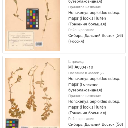
бутерлаковидная)
Принятое название
Honckenya peploides subsp.
major (Hook.) Hultén
(Гонкения большая)
Районирование
Сибирь, Дальний Восток (S6)
(Россия)
Штрихкод
MHA0304710
Название в коллекции
Honckenya peploides subsp.
major (Гонкения
бутерлаковидная)
Принятое название
Honckenya peploides subsp.
major (Hook.) Hultén
(Гонкения большая)
Районирование
Сибирь, Дальний Восток (S6)