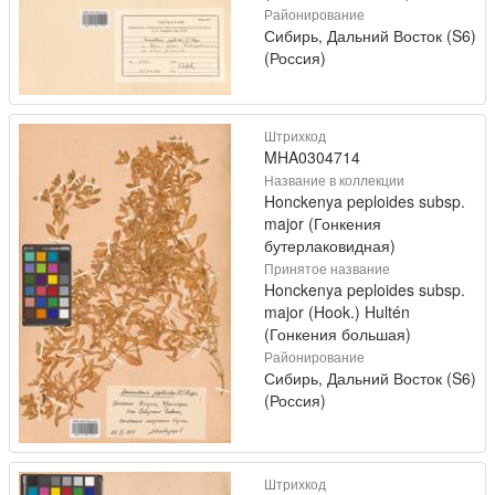
Районирование
Сибирь, Дальний Восток (S6)
(Россия)
Штрихкод
MHA0304714
Название в коллекции
Honckenya peploides subsp.
major (Гонкения
бутерлаковидная)
Принятое название
Honckenya peploides subsp.
major (Hook.) Hultén
(Гонкения большая)
Районирование
Сибирь, Дальний Восток (S6)
(Россия)
Штрихкод