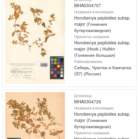
MHA0304707
Название в коллекции
Honckenya peploides subsp.
major (Гонкения
бутерлаковидная)
Принятое название
Honckenya peploides subsp.
major (Hook.) Hultén
(Гонкения большая)
Районирование
Сибирь, Чукотка и Камчатка
(S7) (Россия)
Штрихкод
MHA0304726
Название в коллекции
Honckenya peploides subsp.
major (Гонкения
бутерлаковидная)
Принятое название
Honckenya peploides subsp.