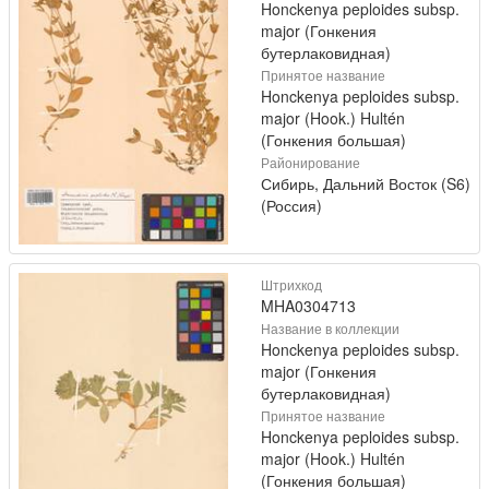
Honckenya peploides subsp.
major (Гонкения
бутерлаковидная)
Принятое название
Honckenya peploides subsp.
major (Hook.) Hultén
(Гонкения большая)
Районирование
Сибирь, Дальний Восток (S6)
(Россия)
Штрихкод
MHA0304713
Название в коллекции
Honckenya peploides subsp.
major (Гонкения
бутерлаковидная)
Принятое название
Honckenya peploides subsp.
major (Hook.) Hultén
(Гонкения большая)