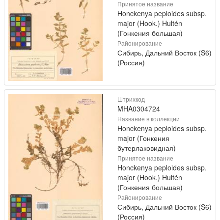
Принятое название
Honckenya peploides subsp.
major (Hook.) Hultén
(Гонкения большая)
Районирование
Сибирь, Дальний Восток (S6)
(Россия)
Штрихкод
MHA0304724
Название в коллекции
Honckenya peploides subsp.
major (Гонкения
бутерлаковидная)
Принятое название
Honckenya peploides subsp.
major (Hook.) Hultén
(Гонкения большая)
Районирование
Сибирь, Дальний Восток (S6)
(Россия)