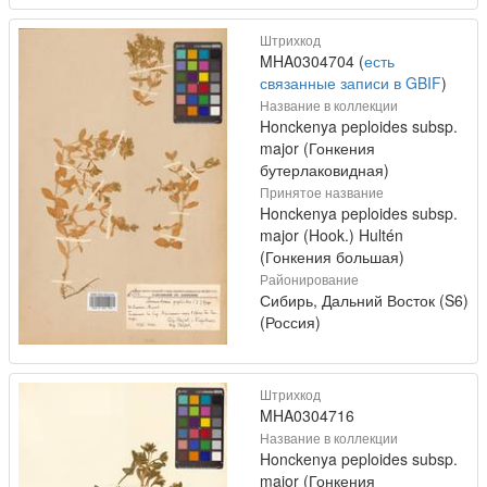
Штрихкод
MHA0304704 (
есть
связанные записи в GBIF
)
Название в коллекции
Honckenya peploides subsp.
major (Гонкения
бутерлаковидная)
Принятое название
Honckenya peploides subsp.
major (Hook.) Hultén
(Гонкения большая)
Районирование
Сибирь, Дальний Восток (S6)
(Россия)
Штрихкод
MHA0304716
Название в коллекции
Honckenya peploides subsp.
major (Гонкения