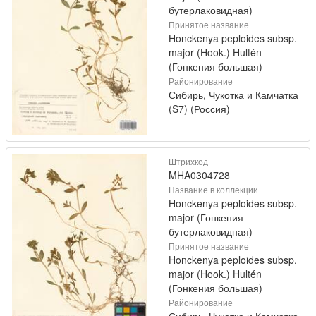
бутерлаковидная)
Принятое название
Honckenya peploides subsp.
major (Hook.) Hultén
(Гонкения большая)
Районирование
Сибирь, Чукотка и Камчатка
(S7) (Россия)
Штрихкод
MHA0304728
Название в коллекции
Honckenya peploides subsp.
major (Гонкения
бутерлаковидная)
Принятое название
Honckenya peploides subsp.
major (Hook.) Hultén
(Гонкения большая)
Районирование
Сибирь, Чукотка и Камчатка