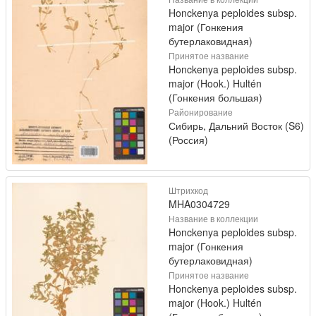
Honckenya peploides subsp.
major (Гонкения
бутерлаковидная)
Принятое название
Honckenya peploides subsp.
major (Hook.) Hultén
(Гонкения большая)
Районирование
Сибирь, Дальний Восток (S6)
(Россия)
Штрихкод
MHA0304729
Название в коллекции
Honckenya peploides subsp.
major (Гонкения
бутерлаковидная)
Принятое название
Honckenya peploides subsp.
major (Hook.) Hultén