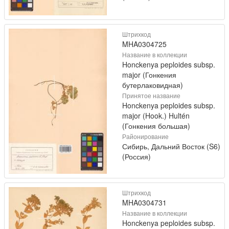
Штрихкод
MHA0304725
Название в коллекции
Honckenya peploides subsp.
major (Гонкения
бутерлаковидная)
Принятое название
Honckenya peploides subsp.
major (Hook.) Hultén
(Гонкения большая)
Районирование
Сибирь, Дальний Восток (S6)
(Россия)
Штрихкод
MHA0304731
Название в коллекции
Honckenya peploides subsp.