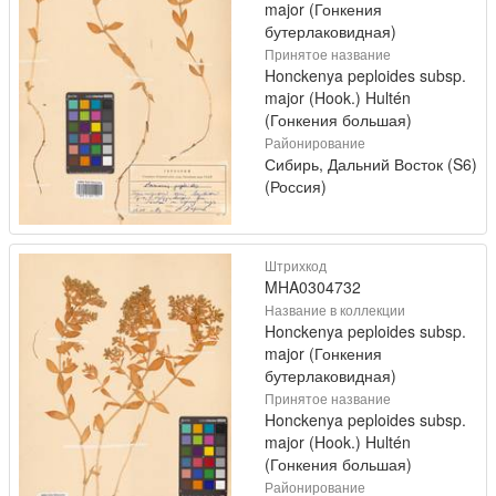
major (Гонкения
бутерлаковидная)
Принятое название
Honckenya peploides subsp.
major (Hook.) Hultén
(Гонкения большая)
Районирование
Сибирь, Дальний Восток (S6)
(Россия)
Штрихкод
MHA0304732
Название в коллекции
Honckenya peploides subsp.
major (Гонкения
бутерлаковидная)
Принятое название
Honckenya peploides subsp.
major (Hook.) Hultén
(Гонкения большая)
Районирование