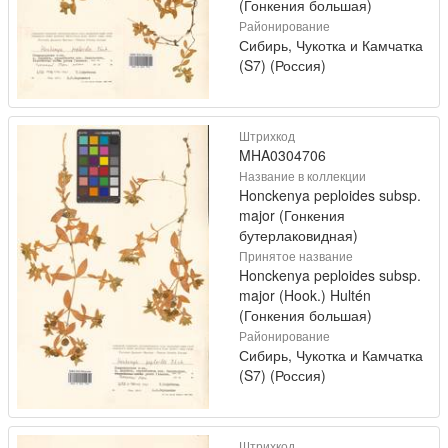
(Гонкения большая)
Районирование
Сибирь, Чукотка и Камчатка
(S7) (Россия)
Штрихкод
MHA0304706
Название в коллекции
Honckenya peploides subsp.
major (Гонкения
бутерлаковидная)
Принятое название
Honckenya peploides subsp.
major (Hook.) Hultén
(Гонкения большая)
Районирование
Сибирь, Чукотка и Камчатка
(S7) (Россия)
Штрихкод