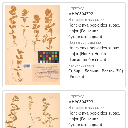
Штрихкод
MHA0304722
Название в коллекции
Honckenya peploides subsp.
major (Гонкения
бутерлаковидная)
Принятое название
Honckenya peploides subsp.
major (Hook.) Hultén
(Гонкения большая)
Районирование
Сибирь, Дальний Восток (S6)
(Россия)
Штрихкод
MHA0304723
Название в коллекции
Honckenya peploides subsp.
major (Гонкения
бутерлаковидная)