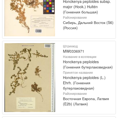
Honckenya peploides subsp.
major (Hook.) Hultén
(Гонкения большая)
Районирование
Сибирь, Дальний Восток (S6)
(Россия)
Штрихкод
MW0336971
Название в коллекции
Honckenya peploides
(Гонкения бутерлаковидная)
Принятое название
Honckenya peploides (L.)
Ehrh. (Гонкения
бутерлаковидная)
Районирование
Восточная Европа, Латвия
(E2b) (Латвия)