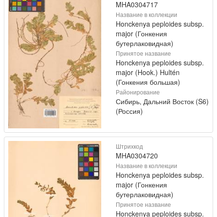
MHA0304717
Название в коллекции
Honckenya peploides subsp.
major (Гонкения
бутерлаковидная)
Принятое название
Honckenya peploides subsp.
major (Hook.) Hultén
(Гонкения большая)
Районирование
Сибирь, Дальний Восток (S6)
(Россия)
Штрихкод
MHA0304720
Название в коллекции
Honckenya peploides subsp.
major (Гонкения
бутерлаковидная)
Принятое название
Honckenya peploides subsp.