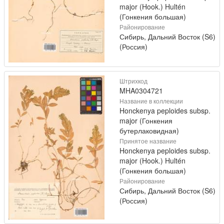
major (Hook.) Hultén
(Гонкения большая)
Районирование
Сибирь, Дальний Восток (S6)
(Россия)
Штрихкод
MHA0304721
Название в коллекции
Honckenya peploides subsp.
major (Гонкения
бутерлаковидная)
Принятое название
Honckenya peploides subsp.
major (Hook.) Hultén
(Гонкения большая)
Районирование
Сибирь, Дальний Восток (S6)
(Россия)