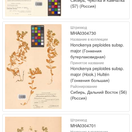
(S7) (Россия)
Штрихкод
MHA0304730
Название в коллекции
Honckenya peploides subsp.
major (Гонкения
бутерлаковидная)
Принятое название
Honckenya peploides subsp.
major (Hook.) Hultén
(Гонкения большая)
Районирование
Сибирь, Дальний Восток (S6)
(Россия)
Штрихкод
MHA0304701
Название в коллекции