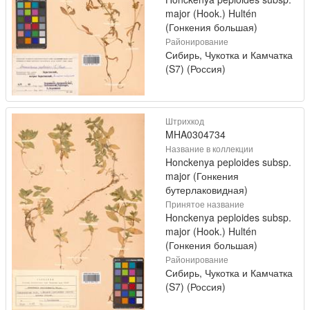
major (Hook.) Hultén
(Гонкения большая)
Районирование
Сибирь, Чукотка и Камчатка
(S7) (Россия)
Штрихкод
MHA0304734
Название в коллекции
Honckenya peploides subsp.
major (Гонкения
бутерлаковидная)
Принятое название
Honckenya peploides subsp.
major (Hook.) Hultén
(Гонкения большая)
Районирование
Сибирь, Чукотка и Камчатка
(S7) (Россия)