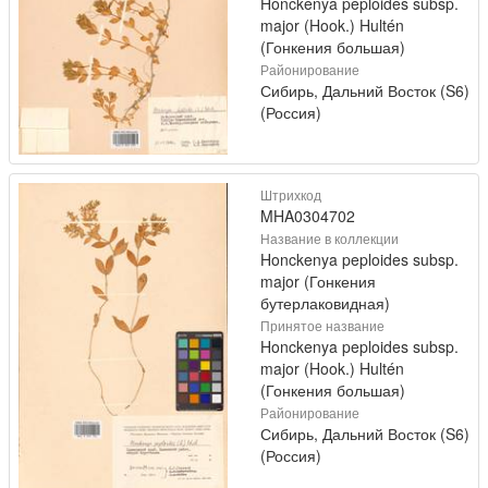
Honckenya peploides subsp.
major (Hook.) Hultén
(Гонкения большая)
Районирование
Сибирь, Дальний Восток (S6)
(Россия)
Штрихкод
MHA0304702
Название в коллекции
Honckenya peploides subsp.
major (Гонкения
бутерлаковидная)
Принятое название
Honckenya peploides subsp.
major (Hook.) Hultén
(Гонкения большая)
Районирование
Сибирь, Дальний Восток (S6)
(Россия)