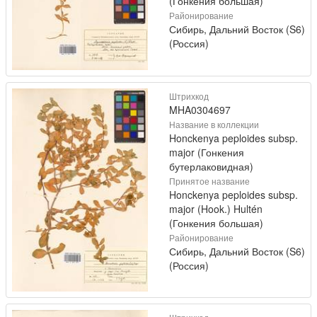
(Гонкения большая)
Районирование
Сибирь, Дальний Восток (S6)
(Россия)
Штрихкод
MHA0304697
Название в коллекции
Honckenya peploides subsp.
major (Гонкения
бутерлаковидная)
Принятое название
Honckenya peploides subsp.
major (Hook.) Hultén
(Гонкения большая)
Районирование
Сибирь, Дальний Восток (S6)
(Россия)