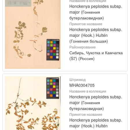
Название в коллекции
Honckenya peploides subsp.
major (Гонкения
бутерлаковидная)
Принятое название
Honckenya peploides subsp.
major (Hook.) Hultén
(Гонкения большая)
Районирование
Сибирь, Чукотка и Камчатка
(S7) (Россия)
Штрихкод
MHA0304705
Название в коллекции
Honckenya peploides subsp.
major (Гонкения
бутерлаковидная)
Принятое название
Honckenya peploides subsp.
major (Hook.) Hultén