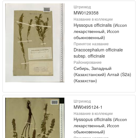
Штрихкод
MW0129358
Название в коллекции
Hyssopus officinalis (Иссоп
лекарственный, Иссоп
обыкновенный)
Принятое название
Dracocephalum officinale
subsp. officinale
Районирование
Сибирь, Западный
(Казахстанский) Алтай (S2a)
(Казахстан)
Штрихкод
MW0495124-1
Название в коллекции
Hyssopus officinalis (Иссоп
лекарственный, Иссоп
обыкновенный)
Принятое название