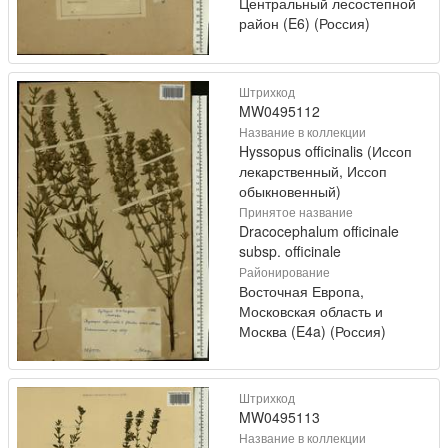
Центральный лесостепной
район (E6) (Россия)
Штрихкод
MW0495112
Название в коллекции
Hyssopus officinalis (Иссоп
лекарственный, Иссоп
обыкновенный)
Принятое название
Dracocephalum officinale
subsp. officinale
Районирование
Восточная Европа,
Московская область и
Москва (E4a) (Россия)
Штрихкод
MW0495113
Название в коллекции