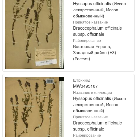
Hyssopus officinalis (Иссоп
лекарственный, Иссоп
обыкновенный)
Принятое название
Dracocephalum officinale
subsp. officinale
Районирование
Восточная Европа,
Западный район (E3)
(Россия)
Штрихкод
MW0495107
Название в коллекции
Hyssopus officinalis (Иссоп
лекарственный, Иссоп
обыкновенный)
Принятое название
Dracocephalum officinale
subsp. officinale
Районирование