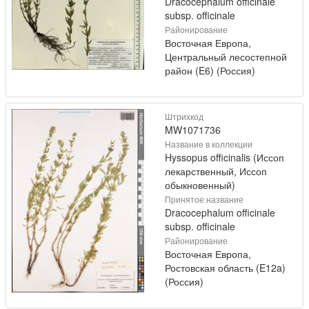
Dracocephalum officinale
subsp. officinale
Районирование
Восточная Европа,
Центральный лесостепной
район (E6) (Россия)
Штрихкод
MW1071736
Название в коллекции
Hyssopus officinalis (Иссоп
лекарственный, Иссоп
обыкновенный)
Принятое название
Dracocephalum officinale
subsp. officinale
Районирование
Восточная Европа,
Ростовская область (E12a)
(Россия)