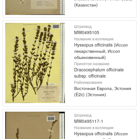
(Казахстан)
Штрихкод
MW0495105
Название в коллекции
Hyssopus officinalis (Иссоп
лекарственный, Иссоп
обыкновенный)
Принятое название
Dracocephalum officinale
subsp. officinale
Районирование
Восточная Европа, Эстония
(E2c) (Эстония)
Штрихкод
MW0495117-1
Название в коллекции
Hyssopus officinalis (Иссоп