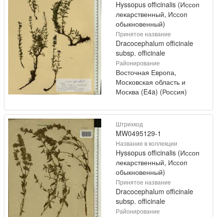
Hyssopus officinalis (Иссоп
лекарственный, Иссоп
обыкновенный)
Принятое название
Dracocephalum officinale
subsp. officinale
Районирование
Восточная Европа,
Московская область и
Москва (E4a) (Россия)
Штрихкод
MW0495129-1
Название в коллекции
Hyssopus officinalis (Иссоп
лекарственный, Иссоп
обыкновенный)
Принятое название
Dracocephalum officinale
subsp. officinale
Районирование