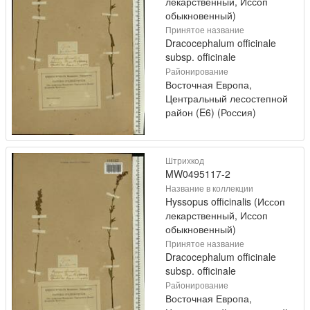
лекарственный, Иссоп
обыкновенный)
Принятое название
Dracocephalum officinale
subsp. officinale
Районирование
Восточная Европа,
Центральный лесостепной
район (E6) (Россия)
Штрихкод
MW0495117-2
Название в коллекции
Hyssopus officinalis (Иссоп
лекарственный, Иссоп
обыкновенный)
Принятое название
Dracocephalum officinale
subsp. officinale
Районирование
Восточная Европа,