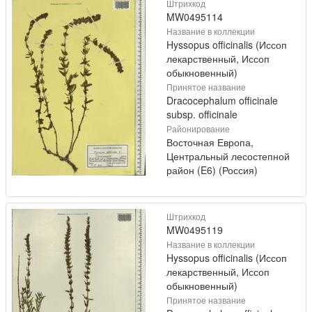
Штрихкод
MW0495114
Название в коллекции
Hyssopus officinalis (Иссоп
лекарственный, Иссоп
обыкновенный)
Принятое название
Dracocephalum officinale
subsp. officinale
Районирование
Восточная Европа,
Центральный лесостепной
район (E6) (Россия)
Штрихкод
MW0495119
Название в коллекции
Hyssopus officinalis (Иссоп
лекарственный, Иссоп
обыкновенный)
Принятое название