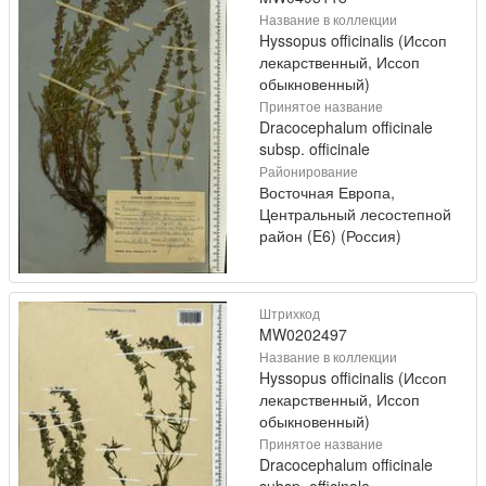
Название в коллекции
Hyssopus officinalis (Иссоп
лекарственный, Иссоп
обыкновенный)
Принятое название
Dracocephalum officinale
subsp. officinale
Районирование
Восточная Европа,
Центральный лесостепной
район (E6) (Россия)
Штрихкод
MW0202497
Название в коллекции
Hyssopus officinalis (Иссоп
лекарственный, Иссоп
обыкновенный)
Принятое название
Dracocephalum officinale
subsp. officinale