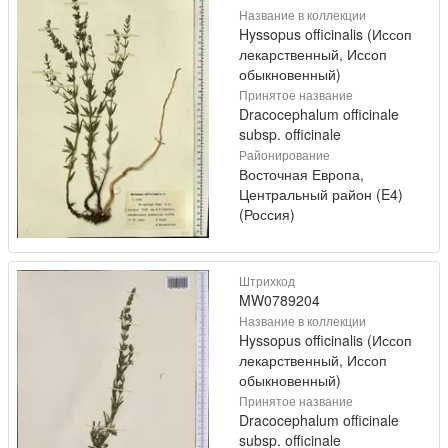
Название в коллекции
Hyssopus officinalis (Иссоп
лекарственный, Иссоп
обыкновенный)
Принятое название
Dracocephalum officinale
subsp. officinale
Районирование
Восточная Европа,
Центральный район (E4)
(Россия)
Штрихкод
MW0789204
Название в коллекции
Hyssopus officinalis (Иссоп
лекарственный, Иссоп
обыкновенный)
Принятое название
Dracocephalum officinale
subsp. officinale