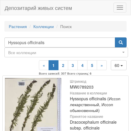
Депозитарий живых систем
Навиг
Растения
Коллекции
Поиск
Все коллекции
«
1
2
3
4
5
»
60
Всего записей: 307 Всего страниц: 6
Штрихкод
MW0789203
Название в коллекции
Hyssopus officinalis (Иссоп
лекарственный, Иссоп
обыкновенный)
Принятое название
Dracocephalum officinale
subsp. officinale