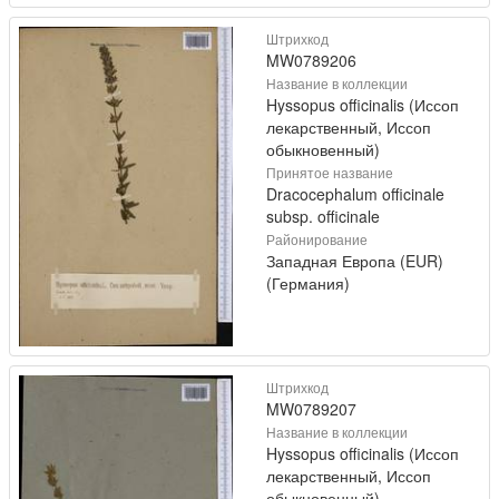
Штрихкод
MW0789206
Название в коллекции
Hyssopus officinalis (Иссоп
лекарственный, Иссоп
обыкновенный)
Принятое название
Dracocephalum officinale
subsp. officinale
Районирование
Западная Европа (EUR)
(Германия)
Штрихкод
MW0789207
Название в коллекции
Hyssopus officinalis (Иссоп
лекарственный, Иссоп
обыкновенный)