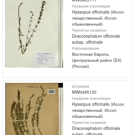
Название в коллекции
Hyssopus officinalis (Иссоп
лекарственный, Иссоп
обыкновенный)
Принятое название
Dracocephalum officinale
subsp. officinale
Районирование
Восточная Европа,
Центральный район (E4)
(Россия)
Штрихкод
MW0495120
Название в коллекции
Hyssopus officinalis (Иссоп
лекарственный, Иссоп
обыкновенный)
Принятое название
Dracocephalum officinale
subsp. officinale