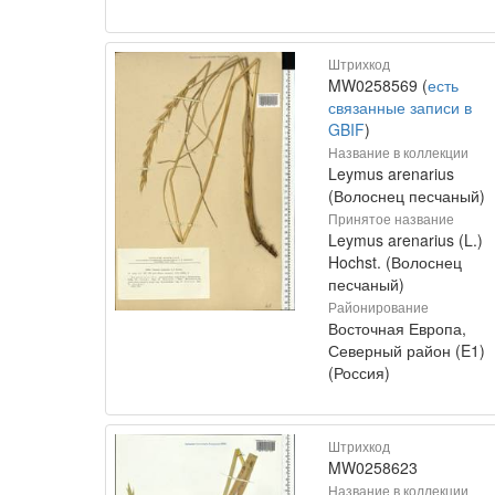
Штрихкод
MW0258569 (
есть
связанные записи в
GBIF
)
Название в коллекции
Leymus arenarius
(Волоснец песчаный)
Принятое название
Leymus arenarius (L.)
Hochst. (Волоснец
песчаный)
Районирование
Восточная Европа,
Северный район (E1)
(Россия)
Штрихкод
MW0258623
Название в коллекции