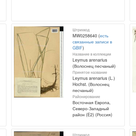
Штрихкод
MW0258640 (
есть
связанные записи в
GBIF
)
Название в коллекции
Leymus arenarius
(Волоснец песчаный)
Принятое название
Leymus arenarius (L.)
Hochst. (Волоснец
песчаный)
Районирование
Восточная Европа,
Северо-Западный
район (E2) (Россия)
Штрихкод