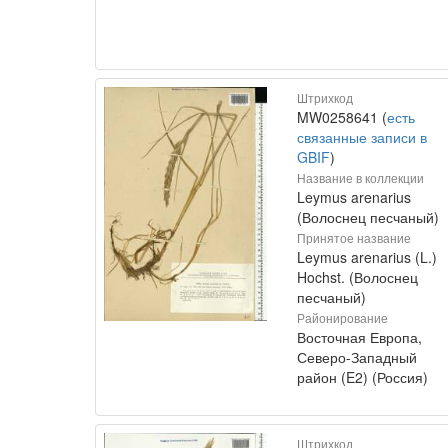
Штрихкод
MW0258641 (
есть
связанные записи в
GBIF
)
Название в коллекции
Leymus arenarius
(Волоснец песчаный)
Принятое название
Leymus arenarius (L.)
Hochst. (Волоснец
песчаный)
Районирование
Восточная Европа,
Северо-Западный
район (E2) (Россия)
Штрихкод