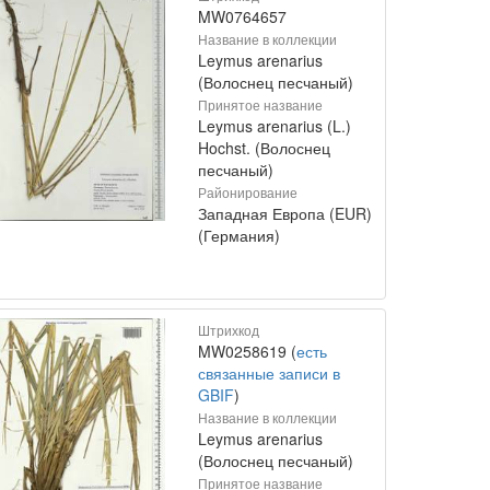
MW0764657
Название в коллекции
Leymus arenarius
(Волоснец песчаный)
Принятое название
Leymus arenarius (L.)
Hochst. (Волоснец
песчаный)
Районирование
Западная Европа (EUR)
(Германия)
Штрихкод
MW0258619 (
есть
связанные записи в
GBIF
)
Название в коллекции
Leymus arenarius
(Волоснец песчаный)
Принятое название