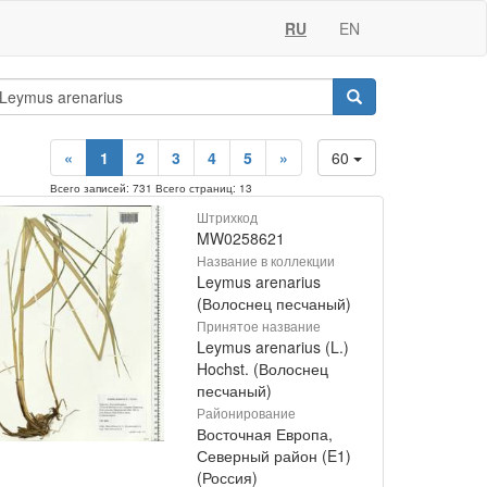
RU
EN
«
1
2
3
4
5
»
60
Всего записей: 731 Всего страниц: 13
Штрихкод
MW0258621
Название в коллекции
Leymus arenarius
(Волоснец песчаный)
Принятое название
Leymus arenarius (L.)
Hochst. (Волоснец
песчаный)
Районирование
Восточная Европа,
Северный район (E1)
(Россия)