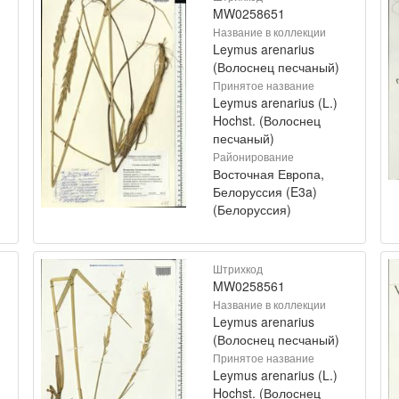
MW0258651
Название в коллекции
Leymus arenarius
(Волоснец песчаный)
Принятое название
Leymus arenarius (L.)
Hochst. (Волоснец
песчаный)
Районирование
Восточная Европа,
Белоруссия (E3a)
(Белоруссия)
Штрихкод
MW0258561
Название в коллекции
Leymus arenarius
(Волоснец песчаный)
Принятое название
Leymus arenarius (L.)
Hochst. (Волоснец