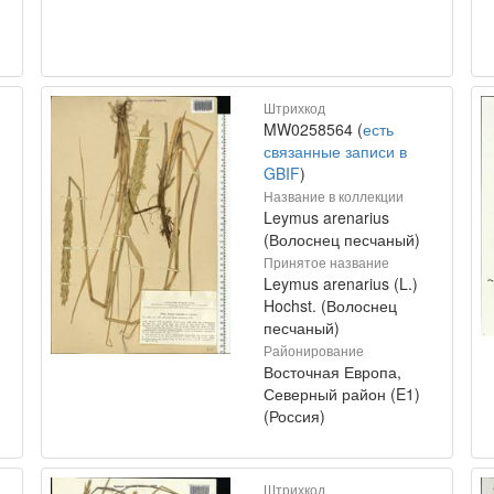
Штрихкод
MW0258564 (
есть
связанные записи в
GBIF
)
Название в коллекции
Leymus arenarius
(Волоснец песчаный)
Принятое название
Leymus arenarius (L.)
Hochst. (Волоснец
песчаный)
Районирование
Восточная Европа,
Северный район (E1)
(Россия)
Штрихкод