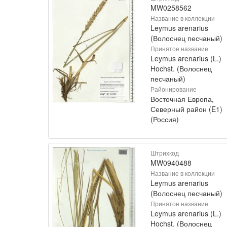
MW0258562
Название в коллекции
Leymus arenarius
(Волоснец песчаный)
Принятое название
Leymus arenarius (L.)
Hochst. (Волоснец
песчаный)
Районирование
Восточная Европа,
Северный район (E1)
(Россия)
Штрихкод
MW0940488
Название в коллекции
Leymus arenarius
(Волоснец песчаный)
Принятое название
Leymus arenarius (L.)
Hochst. (Волоснец