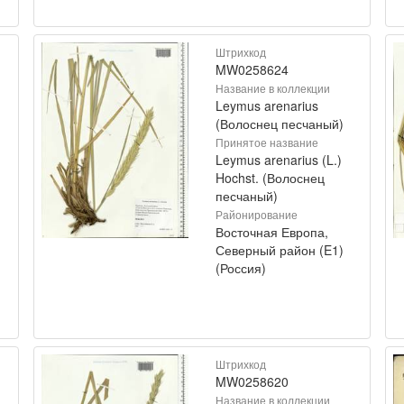
Штрихкод
MW0258624
Название в коллекции
Leymus arenarius
(Волоснец песчаный)
Принятое название
Leymus arenarius (L.)
Hochst. (Волоснец
песчаный)
Районирование
Восточная Европа,
Северный район (E1)
(Россия)
Штрихкод
MW0258620
Название в коллекции