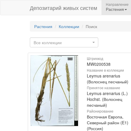
Направление
Депозитарий живых систем
Растения
Растения
Коллекции
Поиск
Все коллекции
Штрихкод
MW0200538
Название в коллекции
Leymus arenarius
(Волоснец песчаный)
Принятое название
Leymus arenarius (L.)
Hochst. (Волоснец
песчаный)
Районирование
Восточная Европа,
Северный район (E1)
(Россия)