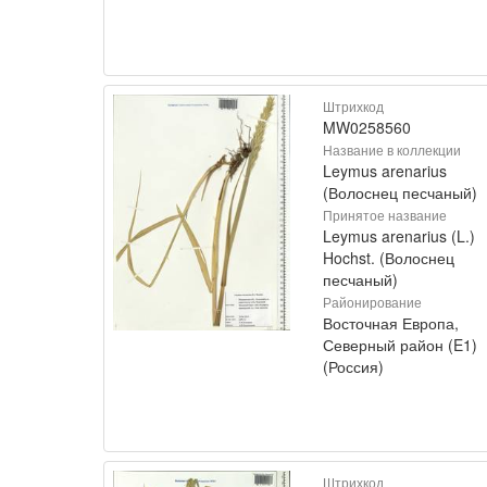
Штрихкод
MW0258560
Название в коллекции
Leymus arenarius
(Волоснец песчаный)
Принятое название
Leymus arenarius (L.)
Hochst. (Волоснец
песчаный)
Районирование
Восточная Европа,
Северный район (E1)
(Россия)
Штрихкод