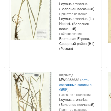
Leymus arenarius
(Волоснец песчаный)
Принятое название
Leymus arenarius (L.)
Hochst. (Волоснец
песчаный)
Районирование
Восточная Европа,
Северный район (E1)
(Россия)
Штрихкод
MW0258632 (
есть
связанные записи в
GBIF
)
Название в коллекции
Leymus arenarius
(Волоснец песчаный)
Принятое название