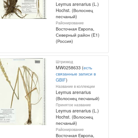
Leymus arenarius (L.)
Hochst. (Волоснец
песчаный)
Районирование
Восточная Европа,
Северный район (E1)
(Россия)
Штрихкод
MW0258633 (
есть
связанные записи в
GBIF
)
Название в коллекции
Leymus arenarius
(Волоснец песчаный)
Принятое название
Leymus arenarius (L.)
Hochst. (Волоснец
песчаный)
Районирование
Восточная Европа,