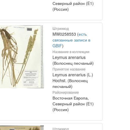
Северный район (E1)
(Россия)
Штрихкод
MW0258553 (
есть
связанные записи в
GBIF
)
Название в коллекции
Leymus arenarius
(Волоснец песчаный)
Принятое название
Leymus arenarius (L.)
Hochst. (Волоснец
песчаный)
Районирование
Восточная Европа,
Северный район (E1)
(Россия)
Штрихкод