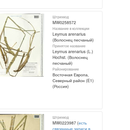
Штрихкод
MW0258572
Название в коллекции
Leymus arenarius
(Волоснец песчаный)
Принятое название
Leymus arenarius (L.)
Hochst. (Волоснец
песчаный)
Районирование
Восточная Европа,
Северный район (E1)
(Россия)
Штрихкод
MW0223987 (
есть
связанные записи в