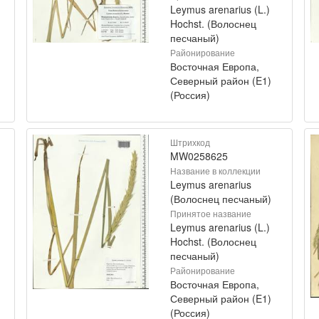
Leymus arenarius (L.)
Hochst. (Волоснец
песчаный)
Районирование
Восточная Европа,
Северный район (E1)
(Россия)
Штрихкод
MW0258625
Название в коллекции
Leymus arenarius
(Волоснец песчаный)
Принятое название
Leymus arenarius (L.)
Hochst. (Волоснец
песчаный)
Районирование
Восточная Европа,
Северный район (E1)
(Россия)