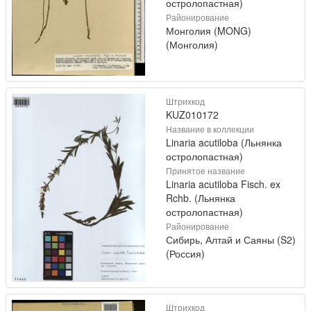
остролопастная)
Районирование
Монголия (MONG)
(Монголия)
Штрихкод
KUZ010172
Название в коллекции
Linaria acutiloba (Льнянка
остролопастная)
Принятое название
Linaria acutiloba Fisch. ex
Rchb. (Льнянка
остролопастная)
Районирование
Сибирь, Алтай и Саяны (S2)
(Россия)
Штрихкод