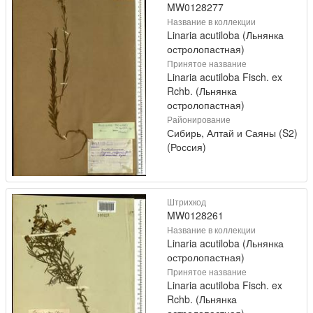
MW0128277
Название в коллекции
Linaria acutiloba (Льнянка
остролопастная)
Принятое название
Linaria acutiloba Fisch. ex
Rchb. (Льнянка
остролопастная)
Районирование
Сибирь, Алтай и Саяны (S2)
(Россия)
Штрихкод
MW0128261
Название в коллекции
Linaria acutiloba (Льнянка
остролопастная)
Принятое название
Linaria acutiloba Fisch. ex
Rchb. (Льнянка
остролопастная)