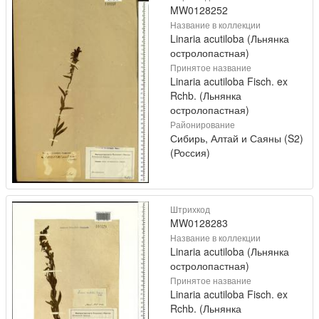
MW0128252
Название в коллекции
Linaria acutiloba (Льнянка
остролопастная)
Принятое название
Linaria acutiloba Fisch. ex
Rchb. (Льнянка
остролопастная)
Районирование
Сибирь, Алтай и Саяны (S2)
(Россия)
Штрихкод
MW0128283
Название в коллекции
Linaria acutiloba (Льнянка
остролопастная)
Принятое название
Linaria acutiloba Fisch. ex
Rchb. (Льнянка