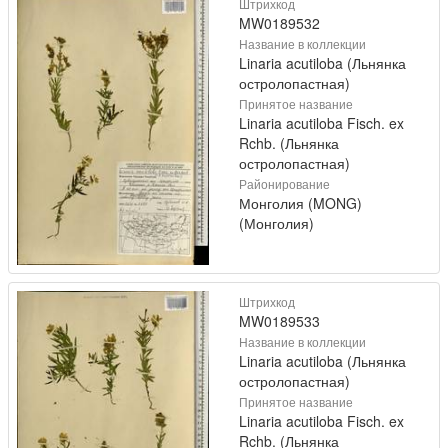
Штрихкод
MW0189532
Название в коллекции
Linaria acutiloba (Льнянка
остролопастная)
Принятое название
Linaria acutiloba Fisch. ex
Rchb. (Льнянка
остролопастная)
Районирование
Монголия (MONG)
(Монголия)
Штрихкод
MW0189533
Название в коллекции
Linaria acutiloba (Льнянка
остролопастная)
Принятое название
Linaria acutiloba Fisch. ex
Rchb. (Льнянка