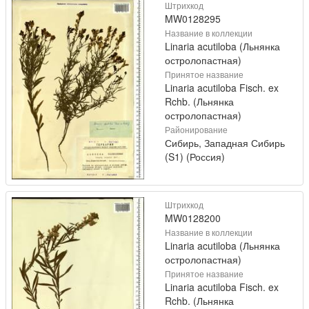
Штрихкод
MW0128295
Название в коллекции
Linaria acutiloba (Льнянка
остролопастная)
Принятое название
Linaria acutiloba Fisch. ex
Rchb. (Льнянка
остролопастная)
Районирование
Сибирь, Западная Сибирь
(S1) (Россия)
Штрихкод
MW0128200
Название в коллекции
Linaria acutiloba (Льнянка
остролопастная)
Принятое название
Linaria acutiloba Fisch. ex
Rchb. (Льнянка