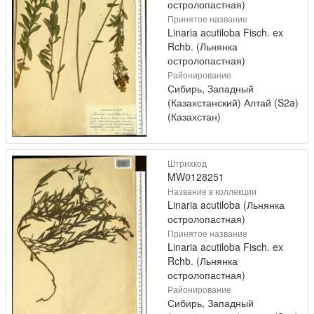
остролопастная)
Принятое название
Linaria acutiloba Fisch. ex
Rchb. (Льнянка
остролопастная)
Районирование
Сибирь, Западный
(Казахстанский) Алтай (S2a)
(Казахстан)
Штрихкод
MW0128251
Название в коллекции
Linaria acutiloba (Льнянка
остролопастная)
Принятое название
Linaria acutiloba Fisch. ex
Rchb. (Льнянка
остролопастная)
Районирование
Сибирь, Западный