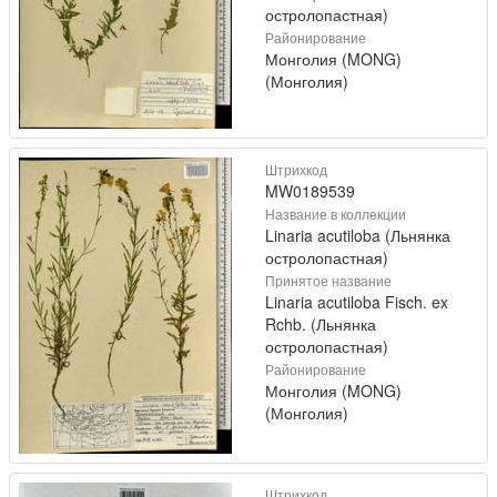
остролопастная)
Районирование
Монголия (MONG)
(Монголия)
Штрихкод
MW0189539
Название в коллекции
Linaria acutiloba (Льнянка
остролопастная)
Принятое название
Linaria acutiloba Fisch. ex
Rchb. (Льнянка
остролопастная)
Районирование
Монголия (MONG)
(Монголия)
Штрихкод