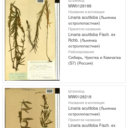
Штрихкод
MW0128188
Название в коллекции
Linaria acutiloba (Льнянка
остролопастная)
Принятое название
Linaria acutiloba Fisch. ex
Rchb. (Льнянка
остролопастная)
Районирование
Сибирь, Чукотка и Камчатка
(S7) (Россия)
Штрихкод
MW0128218
Название в коллекции
Linaria acutiloba (Льнянка
остролопастная)
Принятое название
Linaria acutiloba Fisch. ex