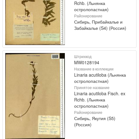
Rchb. (Льнянка
остролопастная)
Районирование
Сибирь, Прибайкалье и
Забайкалье (S4) (Россия)
Штрихкод
MW0128194
Название в коллекции
Linaria acutiloba (Льнянка
остролопастная)
Принятое название
Linaria acutiloba Fisch. ex
Rchb. (Льнянка
остролопастная)
Районирование
Сибирь, Якутия (S5)
(Россия)