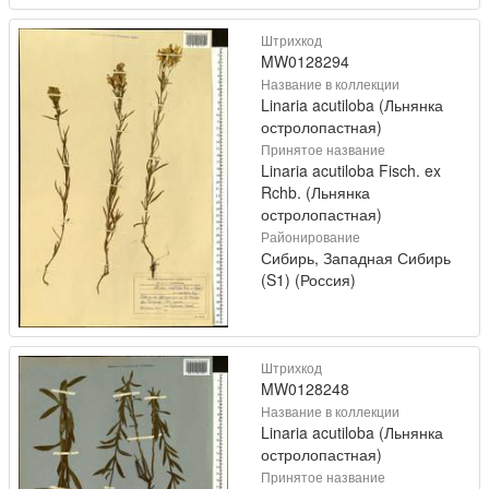
Штрихкод
MW0128294
Название в коллекции
Linaria acutiloba (Льнянка
остролопастная)
Принятое название
Linaria acutiloba Fisch. ex
Rchb. (Льнянка
остролопастная)
Районирование
Сибирь, Западная Сибирь
(S1) (Россия)
Штрихкод
MW0128248
Название в коллекции
Linaria acutiloba (Льнянка
остролопастная)
Принятое название