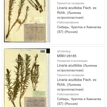
Принятое название
Linaria acutiloba Fisch. ex
Rchb. (Льнянка
остролопастная)
Районирование
Сибирь, Чукотка и Камчатка
(S7) (Россия)
Штрихкод
MW0128185
Название в коллекции
Linaria acutiloba (Льнянка
остролопастная)
Принятое название
Linaria acutiloba Fisch. ex
Rchb. (Льнянка
остролопастная)
Районирование
Сибирь, Чукотка и Камчатка
(S7) (Россия)