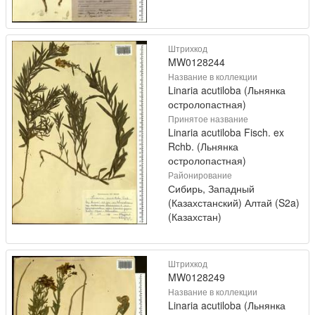
Штрихкод
MW0128244
Название в коллекции
Linaria acutiloba (Льнянка
остролопастная)
Принятое название
Linaria acutiloba Fisch. ex
Rchb. (Льнянка
остролопастная)
Районирование
Сибирь, Западный
(Казахстанский) Алтай (S2a)
(Казахстан)
Штрихкод
MW0128249
Название в коллекции
Linaria acutiloba (Льнянка