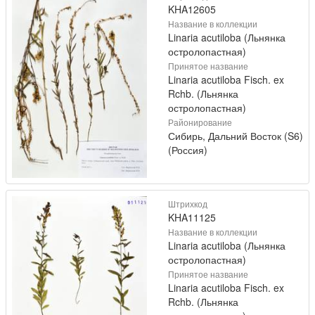
KHA12605
Название в коллекции
Linaria acutiloba (Льнянка
остролопастная)
Принятое название
Linaria acutiloba Fisch. ex
Rchb. (Льнянка
остролопастная)
Районирование
Сибирь, Дальний Восток (S6)
(Россия)
Штрихкод
KHA11125
Название в коллекции
Linaria acutiloba (Льнянка
остролопастная)
Принятое название
Linaria acutiloba Fisch. ex
Rchb. (Льнянка