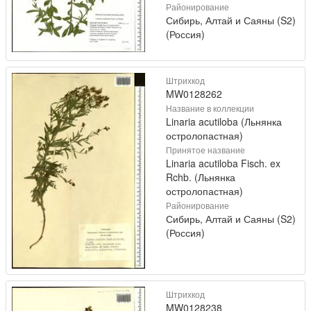
Районирование
Сибирь, Алтай и Саяны (S2)
(Россия)
Штрихкод
MW0128262
Название в коллекции
Linaria acutiloba (Льнянка
остролопастная)
Принятое название
Linaria acutiloba Fisch. ex
Rchb. (Льнянка
остролопастная)
Районирование
Сибирь, Алтай и Саяны (S2)
(Россия)
Штрихкод
MW0128238