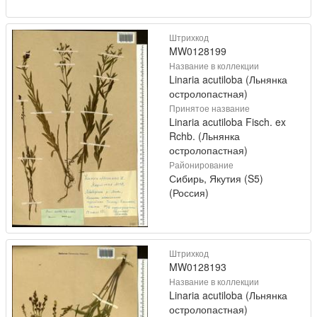
Штрихкод
MW0128199
Название в коллекции
Linaria acutiloba (Льнянка
остролопастная)
Принятое название
Linaria acutiloba Fisch. ex
Rchb. (Льнянка
остролопастная)
Районирование
Сибирь, Якутия (S5)
(Россия)
Штрихкод
MW0128193
Название в коллекции
Linaria acutiloba (Льнянка
остролопастная)