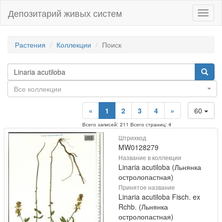
Депозитарий живых систем
Навиг
Растения
Коллекции
Поиск
Все коллекции
«
1
2
3
4
»
60
Всего записей: 211 Всего страниц: 4
Штрихкод
MW0128279
Название в коллекции
Linaria acutiloba (Льнянка
остролопастная)
Принятое название
Linaria acutiloba Fisch. ex
Rchb. (Льнянка
остролопастная)