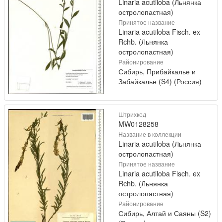
Linaria acutiloba (Льнянка
остролопастная)
Принятое название
Linaria acutiloba Fisch. ex
Rchb. (Льнянка
остролопастная)
Районирование
Сибирь, Прибайкалье и
Забайкалье (S4) (Россия)
Штрихкод
MW0128258
Название в коллекции
Linaria acutiloba (Льнянка
остролопастная)
Принятое название
Linaria acutiloba Fisch. ex
Rchb. (Льнянка
остролопастная)
Районирование
Сибирь, Алтай и Саяны (S2)