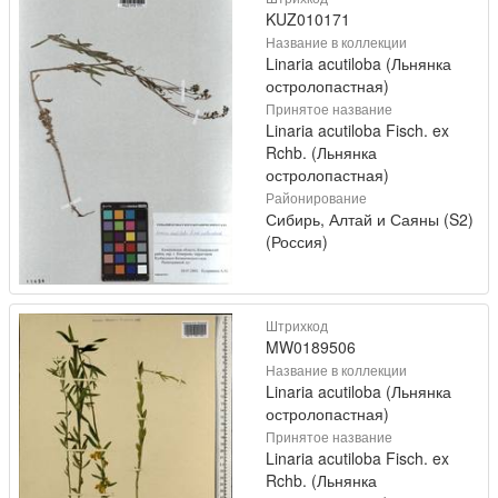
KUZ010171
Название в коллекции
Linaria acutiloba (Льнянка
остролопастная)
Принятое название
Linaria acutiloba Fisch. ex
Rchb. (Льнянка
остролопастная)
Районирование
Сибирь, Алтай и Саяны (S2)
(Россия)
Штрихкод
MW0189506
Название в коллекции
Linaria acutiloba (Льнянка
остролопастная)
Принятое название
Linaria acutiloba Fisch. ex
Rchb. (Льнянка