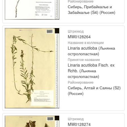
Районирование
Сибирь, Прибайкалье и
Забайкалье (S4) (Россия)
Штрихкод
MW0128264
Название в коллекции
Linaria acutiloba (Льнянка
остролопастная)
Принятое название
Linaria acutiloba Fisch. ex
Rchb. (Льнянка
остролопастная)
Районирование
Сибирь, Алтай и Саяны (S2)
(Россия)
Штрихкод
MW0128274