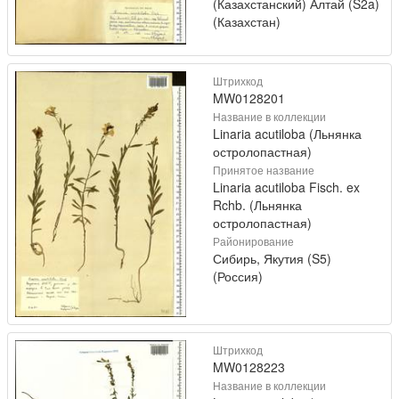
(Казахстанский) Алтай (S2a)
(Казахстан)
Штрихкод
MW0128201
Название в коллекции
Linaria acutiloba (Льнянка
остролопастная)
Принятое название
Linaria acutiloba Fisch. ex
Rchb. (Льнянка
остролопастная)
Районирование
Сибирь, Якутия (S5)
(Россия)
Штрихкод
MW0128223
Название в коллекции