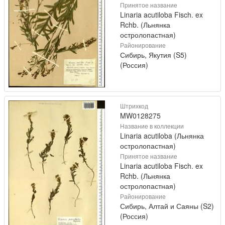
Принятое название
Linaria acutiloba Fisch. ex
Rchb. (Льнянка
остролопастная)
Районирование
Сибирь, Якутия (S5)
(Россия)
Штрихкод
MW0128275
Название в коллекции
Linaria acutiloba (Льнянка
остролопастная)
Принятое название
Linaria acutiloba Fisch. ex
Rchb. (Льнянка
остролопастная)
Районирование
Сибирь, Алтай и Саяны (S2)
(Россия)