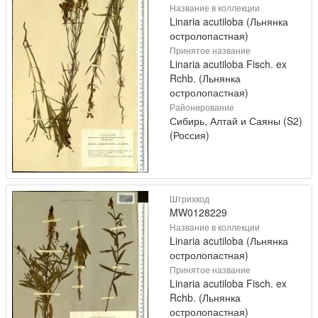
Название в коллекции
Linaria acutiloba (Льнянка
остролопастная)
Принятое название
Linaria acutiloba Fisch. ex
Rchb. (Льнянка
остролопастная)
Районирование
Сибирь, Алтай и Саяны (S2)
(Россия)
Штрихкод
MW0128229
Название в коллекции
Linaria acutiloba (Льнянка
остролопастная)
Принятое название
Linaria acutiloba Fisch. ex
Rchb. (Льнянка
остролопастная)