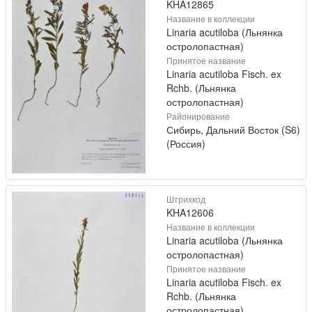
KHA12865
Название в коллекции
Linaria acutiloba (Льнянка
остролопастная)
Принятое название
Linaria acutiloba Fisch. ex
Rchb. (Льнянка
остролопастная)
Районирование
Сибирь, Дальний Восток (S6)
(Россия)
Штрихкод
KHA12606
Название в коллекции
Linaria acutiloba (Льнянка
остролопастная)
Принятое название
Linaria acutiloba Fisch. ex
Rchb. (Льнянка
остролопастная)