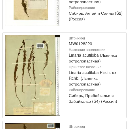
остролопастная)
Районирование
Сибирь, Алтай и Саяны (S2)
(Россия)
Штрихкод
MW0128220
Название в коллекции
Linaria acutiloba (Льнянка
остролопастная)
Принятое название
Linaria acutiloba Fisch. ex
Rchb. (Льнянка
остролопастная)
Районирование
Сибирь, Прибайкалье и
Забайкалье (S4) (Россия)
Штрихкод