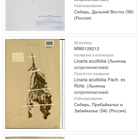
Районирование
Сибирь, Дальний Восток (S6)
(Россия)
Штрихкод
MW0128212
Название в коллекции
Linaria acutiloba (Льнянка
остролопастная)
Принятое название
Linaria acutiloba Fisch. ex
Rchb. (Льнянка
остролопастная)
Районирование
Сибирь, Прибайкалье и
Забайкалье (S4) (Россия)