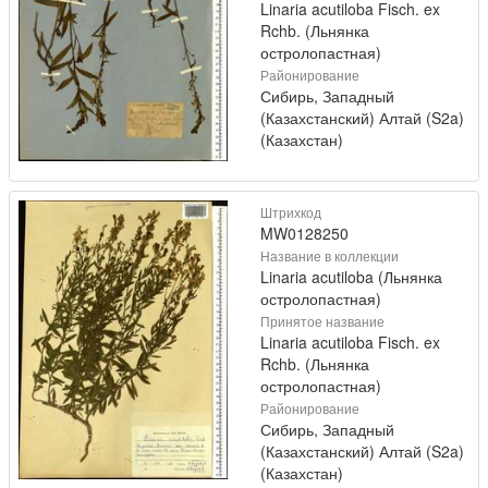
Linaria acutiloba Fisch. ex
Rchb. (Льнянка
остролопастная)
Районирование
Сибирь, Западный
(Казахстанский) Алтай (S2a)
(Казахстан)
Штрихкод
MW0128250
Название в коллекции
Linaria acutiloba (Льнянка
остролопастная)
Принятое название
Linaria acutiloba Fisch. ex
Rchb. (Льнянка
остролопастная)
Районирование
Сибирь, Западный
(Казахстанский) Алтай (S2a)
(Казахстан)