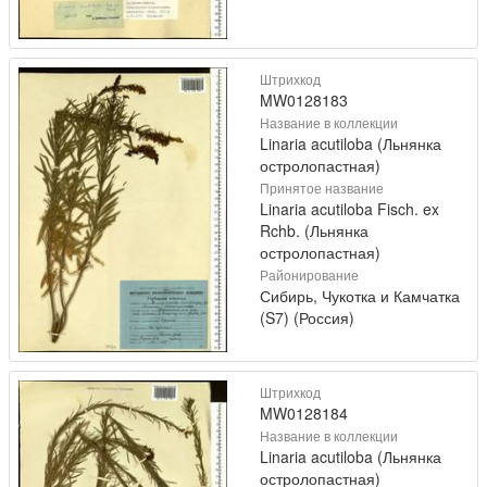
Штрихкод
MW0128183
Название в коллекции
Linaria acutiloba (Льнянка
остролопастная)
Принятое название
Linaria acutiloba Fisch. ex
Rchb. (Льнянка
остролопастная)
Районирование
Сибирь, Чукотка и Камчатка
(S7) (Россия)
Штрихкод
MW0128184
Название в коллекции
Linaria acutiloba (Льнянка
остролопастная)