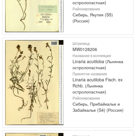
остролопастная)
Районирование
Сибирь, Якутия (S5)
(Россия)
Штрихкод
MW0128206
Название в коллекции
Linaria acutiloba (Льнянка
остролопастная)
Принятое название
Linaria acutiloba Fisch. ex
Rchb. (Льнянка
остролопастная)
Районирование
Сибирь, Прибайкалье и
Забайкалье (S4) (Россия)