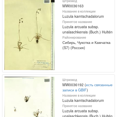
Штрихкод
MW0036163
Название в коллекции
Luzula kamtschadalorum
Принятое название
Luzula arcuata subsp.
unalaschkensis (Buch.) Hultén
Районирование
Сибирь, Чукотка и Камчатка
(S7) (Россия)
Штрихкод
MW0036192 (
есть связанные
записи в GBIF
)
Название в коллекции
Luzula kamtschadalorum
Принятое название
Luzula arcuata subsp.
unalaschkensis (Buch.) Hultén