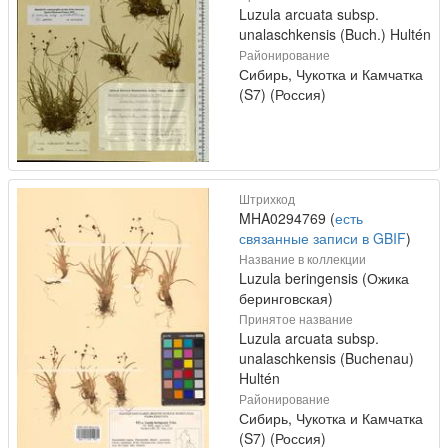
Luzula arcuata subsp.
unalaschkensis (Buch.) Hultén
Районирование
Сибирь, Чукотка и Камчатка
(S7) (Россия)
Штрихкод
MHA0294769 (
есть
связанные записи в GBIF
)
Название в коллекции
Luzula beringensis (Ожика
беринговская)
Принятое название
Luzula arcuata subsp.
unalaschkensis (Buchenau)
Hultén
Районирование
Сибирь, Чукотка и Камчатка
(S7) (Россия)