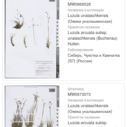
MW0968528
Название в коллекции
Luzula unalaschkensis
(Ожика уналашкинская)
Принятое название
Luzula arcuata subsp.
unalaschkensis (Buchenau)
Hultén
Районирование
Сибирь, Чукотка и Камчатка
(S7) (Россия)
Штрихкод
MW0973073
Название в коллекции
Luzula unalaschkensis
(Ожика уналашкинская)
Принятое название
Luzula arcuata subsp.