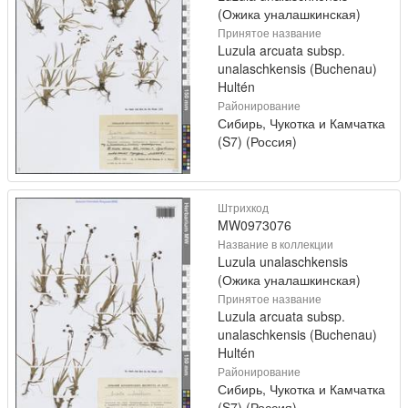
(Ожика уналашкинская)
Принятое название
Luzula arcuata subsp.
unalaschkensis (Buchenau)
Hultén
Районирование
Сибирь, Чукотка и Камчатка
(S7) (Россия)
Штрихкод
MW0973076
Название в коллекции
Luzula unalaschkensis
(Ожика уналашкинская)
Принятое название
Luzula arcuata subsp.
unalaschkensis (Buchenau)
Hultén
Районирование
Сибирь, Чукотка и Камчатка
(S7) (Россия)