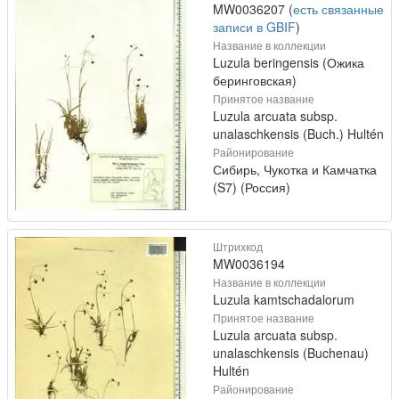
MW0036207 (
есть связанные
записи в GBIF
)
Название в коллекции
Luzula beringensis (Ожика
беринговская)
Принятое название
Luzula arcuata subsp.
unalaschkensis (Buch.) Hultén
Районирование
Сибирь, Чукотка и Камчатка
(S7) (Россия)
Штрихкод
MW0036194
Название в коллекции
Luzula kamtschadalorum
Принятое название
Luzula arcuata subsp.
unalaschkensis (Buchenau)
Hultén
Районирование