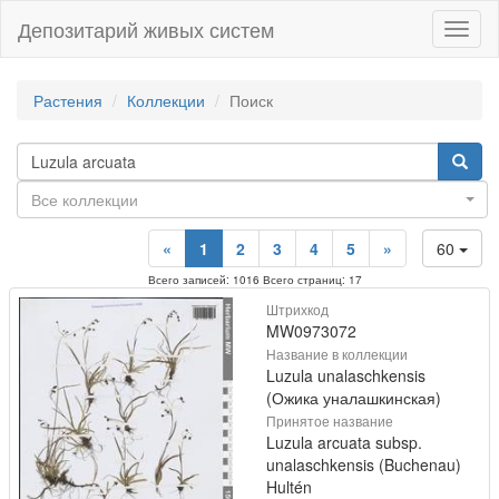
Депозитарий живых систем
Навиг
Растения
Коллекции
Поиск
Все коллекции
«
1
2
3
4
5
»
60
Всего записей: 1016 Всего страниц: 17
Штрихкод
MW0973072
Название в коллекции
Luzula unalaschkensis
(Ожика уналашкинская)
Принятое название
Luzula arcuata subsp.
unalaschkensis (Buchenau)
Hultén