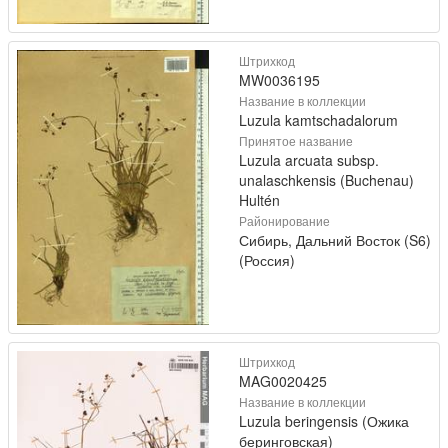
Штрихкод
MW0036195
Название в коллекции
Luzula kamtschadalorum
Принятое название
Luzula arcuata subsp.
unalaschkensis (Buchenau)
Hultén
Районирование
Сибирь, Дальний Восток (S6)
(Россия)
Штрихкод
MAG0020425
Название в коллекции
Luzula beringensis (Ожика
беринговская)