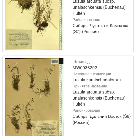
Luzula arcuata subsp.
unalaschkensis (Buchenau)
Hultén
Районирование
Сибирь, Чукотка и Камчатка
(S7) (Россия)
Штрихкод
MW0036202
Название в коллекции
Luzula kamtschadalorum
Принятое название
Luzula arcuata subsp.
unalaschkensis (Buchenau)
Hultén
Районирование
Сибирь, Дальний Восток (S6)
(Россия)