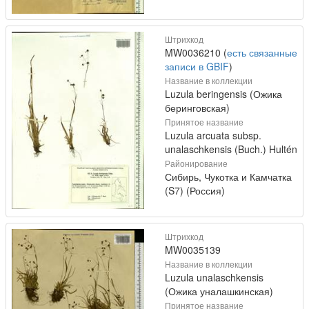
Штрихкод
MW0036210 (
есть связанные
записи в GBIF
)
Название в коллекции
Luzula beringensis (Ожика
беринговская)
Принятое название
Luzula arcuata subsp.
unalaschkensis (Buch.) Hultén
Районирование
Сибирь, Чукотка и Камчатка
(S7) (Россия)
Штрихкод
MW0035139
Название в коллекции
Luzula unalaschkensis
(Ожика уналашкинская)
Принятое название