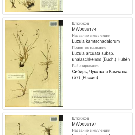
Штрихкод
MW0036174
Название в коллекции
Luzula kamtschadalorum
Принятое название
Luzula arcuata subsp.
unalaschkensis (Buch.) Hultén
Районирование
Сибирь, Чукотка и Камчатка
(S7) (Россия)
Штрихкод
MW0036197
Название в коллекции