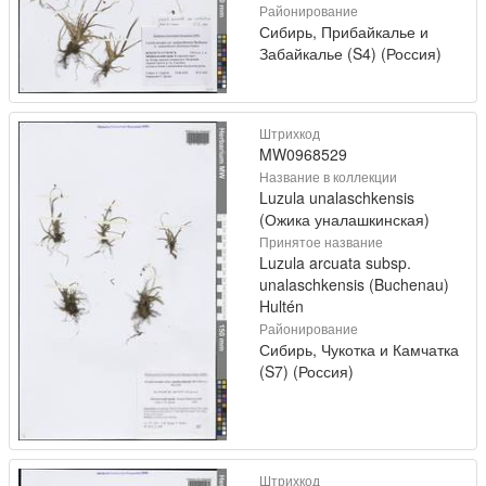
Районирование
Сибирь, Прибайкалье и
Забайкалье (S4) (Россия)
Штрихкод
MW0968529
Название в коллекции
Luzula unalaschkensis
(Ожика уналашкинская)
Принятое название
Luzula arcuata subsp.
unalaschkensis (Buchenau)
Hultén
Районирование
Сибирь, Чукотка и Камчатка
(S7) (Россия)
Штрихкод