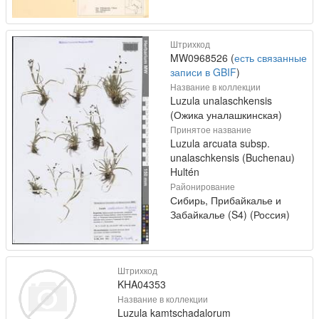
Штрихкод
MW0968526 (
есть связанные
записи в GBIF
)
Название в коллекции
Luzula unalaschkensis
(Ожика уналашкинская)
Принятое название
Luzula arcuata subsp.
unalaschkensis (Buchenau)
Hultén
Районирование
Сибирь, Прибайкалье и
Забайкалье (S4) (Россия)
Штрихкод
KHA04353
Название в коллекции
Luzula kamtschadalorum