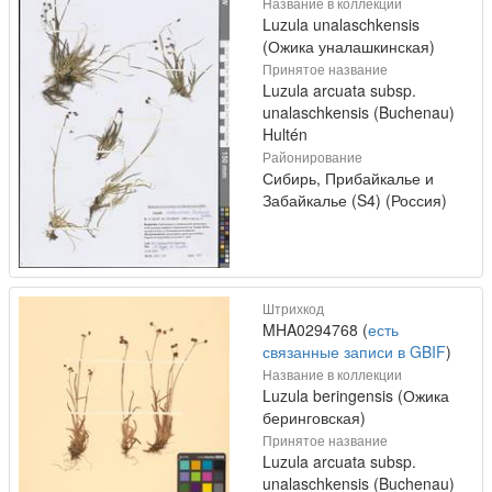
Название в коллекции
Luzula unalaschkensis
(Ожика уналашкинская)
Принятое название
Luzula arcuata subsp.
unalaschkensis (Buchenau)
Hultén
Районирование
Сибирь, Прибайкалье и
Забайкалье (S4) (Россия)
Штрихкод
MHA0294768 (
есть
связанные записи в GBIF
)
Название в коллекции
Luzula beringensis (Ожика
беринговская)
Принятое название
Luzula arcuata subsp.
unalaschkensis (Buchenau)