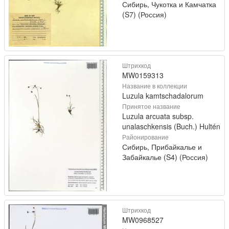
Сибирь, Чукотка и Камчатка
(S7) (Россия)
Штрихкод
MW0159313
Название в коллекции
Luzula kamtschadalorum
Принятое название
Luzula arcuata subsp.
unalaschkensis (Buch.) Hultén
Районирование
Сибирь, Прибайкалье и
Забайкалье (S4) (Россия)
Штрихкод
MW0968527