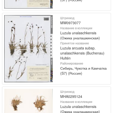
Штрихкод
MW0973077
Название в коллекции
Luzula unalaschkensis
(Ожика уналашкинская)
Принятое название
Luzula arcuata subsp.
unalaschkensis (Buchenau)
Hultén
Районирование
Сибирь, Чукотка и Камчатка
(S7) (Россия)
Штрихкод
MHA0295124
Название в коллекции
Luzula unalaschkensis
(Ожика уналашкинская)