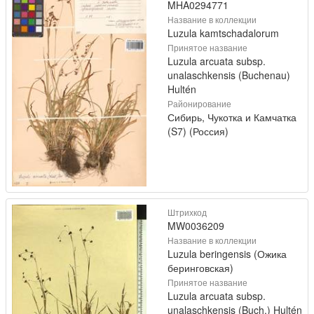
MHA0294771
Название в коллекции
Luzula kamtschadalorum
Принятое название
Luzula arcuata subsp.
unalaschkensis (Buchenau)
Hultén
Районирование
Сибирь, Чукотка и Камчатка
(S7) (Россия)
Штрихкод
MW0036209
Название в коллекции
Luzula beringensis (Ожика
беринговская)
Принятое название
Luzula arcuata subsp.
unalaschkensis (Buch.) Hultén