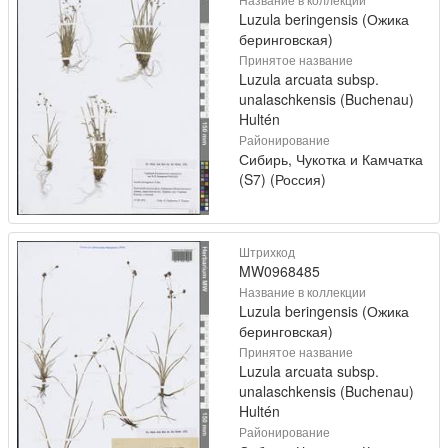
Luzula beringensis (Ожика
беринговская)
Принятое название
Luzula arcuata subsp.
unalaschkensis (Buchenau)
Hultén
Районирование
Сибирь, Чукотка и Камчатка
(S7) (Россия)
Штрихкод
MW0968485
Название в коллекции
Luzula beringensis (Ожика
беринговская)
Принятое название
Luzula arcuata subsp.
unalaschkensis (Buchenau)
Hultén
Районирование