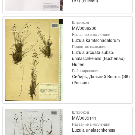
(S7) (Россия)
Штрихкод
MW0036200
Название в коллекции
Luzula kamtschadalorum
Принятое название
Luzula arcuata subsp.
unalaschkensis (Buchenau)
Hultén
Районирование
Сибирь, Дальний Восток (S6)
(Россия)
Штрихкод
MW0035141
Название в коллекции
Luzula unalaschkensis