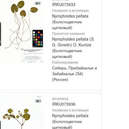
IRKU073933
Название в коллекции
Nymphoides peltata
(Болотоцветник
щитковый)
Принятое название
Nymphoides peltata (S.
G. Gmelin) O. Kuntze
(Болотоцветник
щитковый)
Районирование
Сибирь, Прибайкалье и
Забайкалье (S4)
(Россия)
Штрихкод
IRKU073936
Название в коллекции
Nymphoides peltata
(Болотоцветник
щитковый)