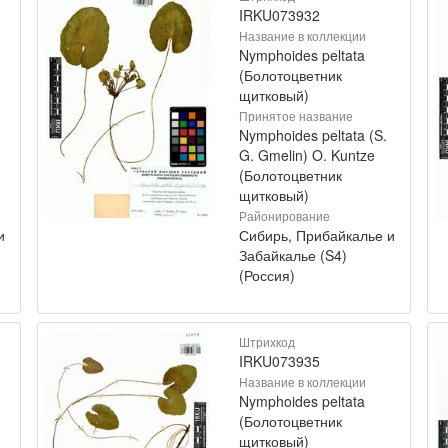
IRKU073932
Название в коллекции
Nymphoides peltata
(Болотоцветник
щитковый)
Принятое название
Nymphoides peltata (S.
G. Gmelin) O. Kuntze
(Болотоцветник
щитковый)
Районирование
и
Сибирь, Прибайкалье и
Забайкалье (S4)
(Россия)
Штрихкод
IRKU073935
Название в коллекции
Nymphoides peltata
(Болотоцветник
щитковый)