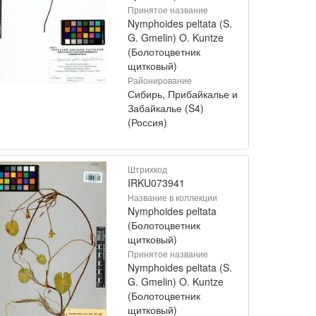
Принятое название
Nymphoides peltata (S.
G. Gmelin) O. Kuntze
(Болотоцветник
щитковый)
Районирование
Сибирь, Прибайкалье и
Забайкалье (S4)
(Россия)
Штрихкод
IRKU073941
Название в коллекции
Nymphoides peltata
(Болотоцветник
щитковый)
Принятое название
Nymphoides peltata (S.
G. Gmelin) O. Kuntze
(Болотоцветник
щитковый)