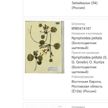
Забайкалье (S4)
(Россия)
Штрихкод
MW0474187
Название в коллекции
Nymphoides peltata
(Болотоцветник
щитковый)
Принятое название
Nymphoides peltata (S.
G. Gmelin) O. Kuntze
(Болотоцветник
щитковый)
Районирование
Восточная Европа,
Ростовская область
(E12a) (Россия)
Штрихкод