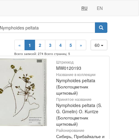
RU
EN
«
1
2
3
4
5
»
60
Всего записей: 274 Всего страниц: 5
Штрихкод
MW0120193
Название в коллекции
Nymphoides peltata
(Болотоцветник
щитковый)
Принятое название
Nymphoides peltata (S.
G. Gmelin) O. Kuntze
(Болотоцветник
щитковый)
Районирование
Сибирь, Прибайкалье и