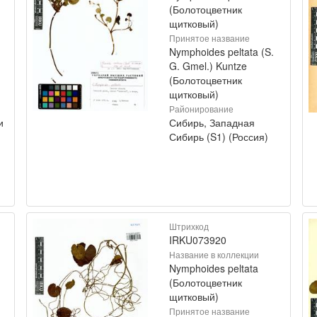
(Болотоцветник
щитковый)
Принятое название
Nymphoides peltata (S.
G. Gmel.) Kuntze
(Болотоцветник
щитковый)
Районирование
и
Сибирь, Западная
Сибирь (S1) (Россия)
Штрихкод
IRKU073920
Название в коллекции
Nymphoides peltata
(Болотоцветник
щитковый)
Принятое название