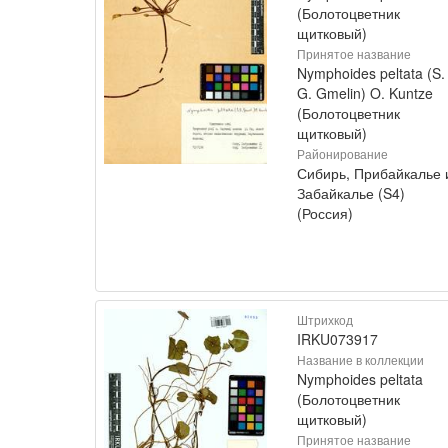
(Болотоцветник
щитковый)
Принятое название
Nymphoides peltata (S.
G. Gmelin) O. Kuntze
(Болотоцветник
щитковый)
Районирование
Сибирь, Прибайкалье 
Забайкалье (S4)
(Россия)
Штрихкод
IRKU073917
Название в коллекции
Nymphoides peltata
(Болотоцветник
щитковый)
Принятое название