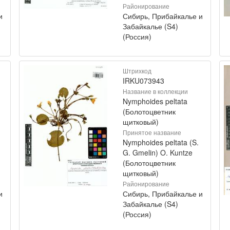
Районирование
и
Сибирь, Прибайкалье и
Забайкалье (S4)
(Россия)
Штрихкод
IRKU073943
Название в коллекции
Nymphoides peltata
(Болотоцветник
щитковый)
Принятое название
Nymphoides peltata (S.
G. Gmelin) O. Kuntze
(Болотоцветник
щитковый)
Районирование
и
Сибирь, Прибайкалье и
Забайкалье (S4)
(Россия)