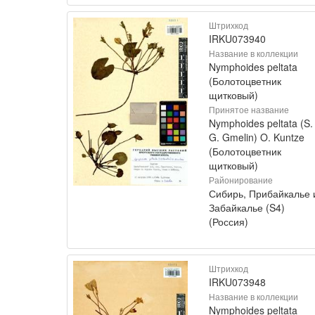
Штрихкод
IRKU073940
Название в коллекции
Nymphoides peltata
(Болотоцветник
щитковый)
Принятое название
Nymphoides peltata (S.
G. Gmelin) O. Kuntze
(Болотоцветник
щитковый)
Районирование
Сибирь, Прибайкалье 
Забайкалье (S4)
(Россия)
Штрихкод
IRKU073948
Название в коллекции
Nymphoides peltata