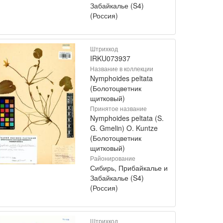
Забайкалье (S4)
(Россия)
Штрихкод
IRKU073937
Название в коллекции
Nymphoides peltata
(Болотоцветник
щитковый)
Принятое название
Nymphoides peltata (S.
G. Gmelin) O. Kuntze
(Болотоцветник
щитковый)
Районирование
Сибирь, Прибайкалье и
Забайкалье (S4)
(Россия)
Штрихкод