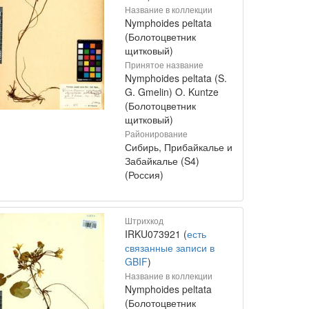
Название в коллекции
Nymphoides peltata
(Болотоцветник
щитковый)
Принятое название
Nymphoides peltata (S.
G. Gmelin) O. Kuntze
(Болотоцветник
щитковый)
Районирование
Сибирь, Прибайкалье и
Забайкалье (S4)
(Россия)
Штрихкод
IRKU073921 (
есть
связанные записи в
GBIF
)
Название в коллекции
Nymphoides peltata
(Болотоцветник