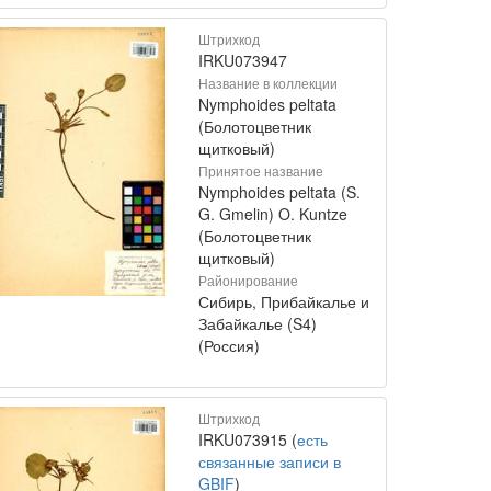
Штрихкод
IRKU073947
Название в коллекции
Nymphoides peltata
(Болотоцветник
щитковый)
Принятое название
Nymphoides peltata (S.
G. Gmelin) O. Kuntze
(Болотоцветник
щитковый)
Районирование
Сибирь, Прибайкалье и
Забайкалье (S4)
(Россия)
Штрихкод
IRKU073915 (
есть
связанные записи в
GBIF
)