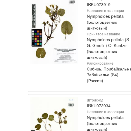
IRKU073919
Название в коллекции
Nymphoides peltata
(Болотоцветник
щитковый)
Принятое название
Nymphoides peltata (S.
G. Gmelin) O. Kuntze
(Болотоцветник
щитковый)
Районирование
Сибирь, Прибайкалье 
Забайкалье (S4)
(Россия)
Штрихкод
IRKU073934
Название в коллекции
Nymphoides peltata
(Болотоцветник
щитковый)