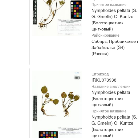
Принятое название
Nymphoides peltata (S.
G. Gmelin) O. Kuntze
(Болотоцветник
щитковый)
Районирование
Сибирь, Прибайкалье 
Забайкалье (S4)
(Россия)
Штрихкод
IRKU073938
Название в коллекции
Nymphoides peltata
(Болотоцветник
щитковый)
Принятое название
Nymphoides peltata (S.
G. Gmelin) O. Kuntze
(Болотоцветник
щитковый)