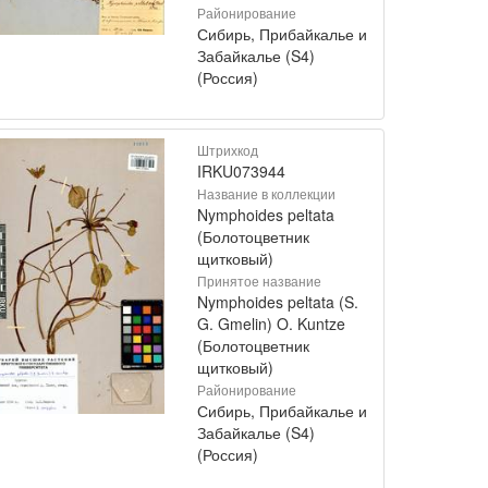
Районирование
Сибирь, Прибайкалье и
Забайкалье (S4)
(Россия)
Штрихкод
IRKU073944
Название в коллекции
Nymphoides peltata
(Болотоцветник
щитковый)
Принятое название
Nymphoides peltata (S.
G. Gmelin) O. Kuntze
(Болотоцветник
щитковый)
Районирование
Сибирь, Прибайкалье и
Забайкалье (S4)
(Россия)