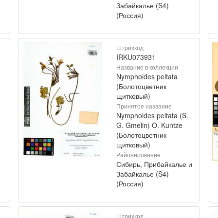
Забайкалье (S4)
(Россия)
Штрихкод
IRKU073931
Название в коллекции
Nymphoides peltata
(Болотоцветник
щитковый)
Принятое название
Nymphoides peltata (S.
G. Gmelin) O. Kuntze
(Болотоцветник
щитковый)
Районирование
Сибирь, Прибайкалье и
Забайкалье (S4)
(Россия)
Штрихкод