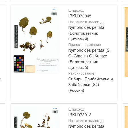
Штрихкод
IRKU073945
Название в коллекции
Nymphoides peltata
(Болотоцветник
щитковый)
Принятое название
Nymphoides peltata (S.
G. Gmelin) O. Kuntze
(Болотоцветник
щитковый)
Районирование
и
Сибирь, Прибайкалье и
Забайкалье (S4)
(Россия)
Штрихкод
IRKU073913
Название в коллекции
Nymphoides peltata