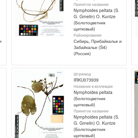
Принятое название
Nymphoides peltata (S.
G. Gmelin) O. Kuntze
(Болотоцветник
щитковый)
Районирование
и
Сибирь, Прибайкалье и
Забайкалье (S4)
(Россия)
Штрихкод
IRKU073939
Название в коллекции
Nymphoides peltata
(Болотоцветник
щитковый)
Принятое название
Nymphoides peltata (S.
G. Gmelin) O. Kuntze
(Болотоцветник
щитковый)