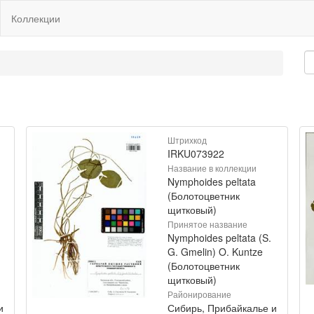
Коллекции
Штрихкод
IRKU073922
Название в коллекции
Nymphoides peltata
(Болотоцветник
щитковый)
Принятое название
Nymphoides peltata (S.
G. Gmelin) O. Kuntze
(Болотоцветник
щитковый)
Районирование
и
Сибирь, Прибайкалье и