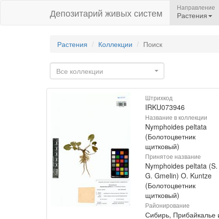
Направление
Депозитарий живых систем
Растения
Растения
Коллекции
Поиск
Все коллекции
Штрихкод
IRKU073946
Название в коллекции
Nymphoides peltata
(Болотоцветник
щитковый)
Принятое название
Nymphoides peltata (S.
G. Gmelin) O. Kuntze
(Болотоцветник
щитковый)
Районирование
Сибирь, Прибайкалье 