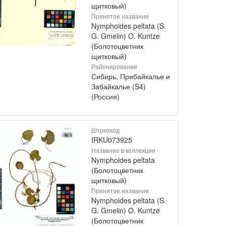
щитковый)
Принятое название
Nymphoides peltata (S.
G. Gmelin) O. Kuntze
(Болотоцветник
щитковый)
Районирование
Сибирь, Прибайкалье и
Забайкалье (S4)
(Россия)
Штрихкод
IRKU073925
Название в коллекции
Nymphoides peltata
(Болотоцветник
щитковый)
Принятое название
Nymphoides peltata (S.
G. Gmelin) O. Kuntze
(Болотоцветник