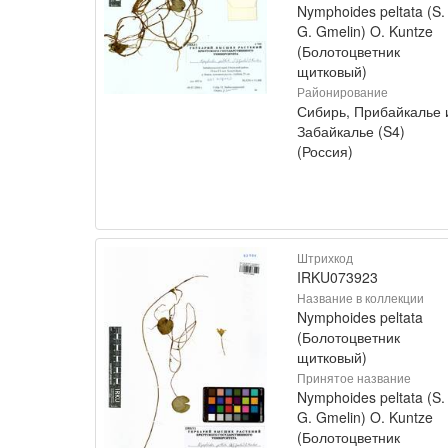
Nymphoides peltata (S.
G. Gmelin) O. Kuntze
(Болотоцветник
щитковый)
Районирование
Сибирь, Прибайкалье 
Забайкалье (S4)
(Россия)
Штрихкод
IRKU073923
Название в коллекции
Nymphoides peltata
(Болотоцветник
щитковый)
Принятое название
Nymphoides peltata (S.
G. Gmelin) O. Kuntze
(Болотоцветник