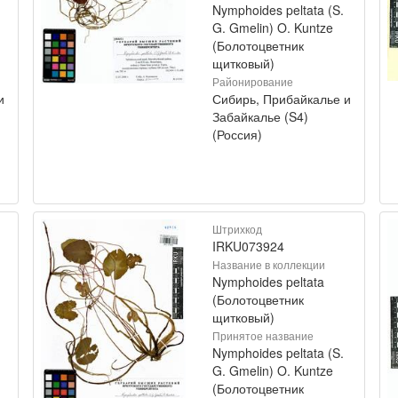
Nymphoides peltata (S.
G. Gmelin) O. Kuntze
(Болотоцветник
щитковый)
Районирование
и
Сибирь, Прибайкалье и
Забайкалье (S4)
(Россия)
Штрихкод
IRKU073924
Название в коллекции
Nymphoides peltata
(Болотоцветник
щитковый)
Принятое название
Nymphoides peltata (S.
G. Gmelin) O. Kuntze
(Болотоцветник