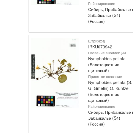
Районирование
Сибирь, Прибайкалье 
Забайкалье (S4)
(Россия)
Штрихкод
IRKU073942
Название в коллекции
Nymphoides peltata
(Болотоцветник
щитковый)
Принятое название
Nymphoides peltata (S.
G. Gmelin) O. Kuntze
(Болотоцветник
щитковый)
Районирование
Сибирь, Прибайкалье 
Забайкалье (S4)
(Россия)