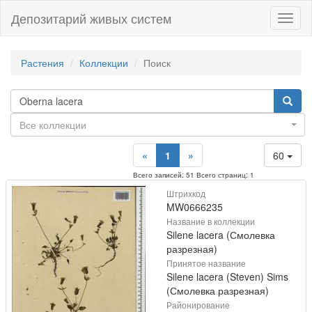
Депозитарий живых систем
Навиг
Растения
Коллекции
Поиск
Все коллекции
«
1
»
60
Всего записей: 51 Всего страниц: 1
Штрихкод
MW0666235
Название в коллекции
Silene lacera (Смолевка
разрезная)
Принятое название
Silene lacera (Steven) Sims
(Смолевка разрезная)
Районирование