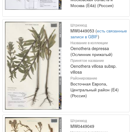
Москва (E4a) (Россия)
Штрихкод
MW0449053 (
есть связанные
записи в GBIF
)
Название в коллекции
Oenothera depressa
(Ослинник прижатый)
Принятое название
Oenothera villosa subsp.
villosa
Районирование
Восточная Европа,
Центральный район (E4)
(Россия)
Штрихкод
MW0449049