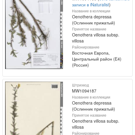
записи в iNaturalist
)
Название в коллекции
Oenothera depressa
(Ослинник прижатый)
Принятое название
Oenothera villosa subsp.
villosa
Районирование
Восточная Европа,
Центральный район (E4)
(Россия)
Штрихкод
MW1094187
Название в коллекции
Oenothera depressa
(Ослинник прижатый)
Принятое название
Oenothera villosa subsp.
villosa
Районирование