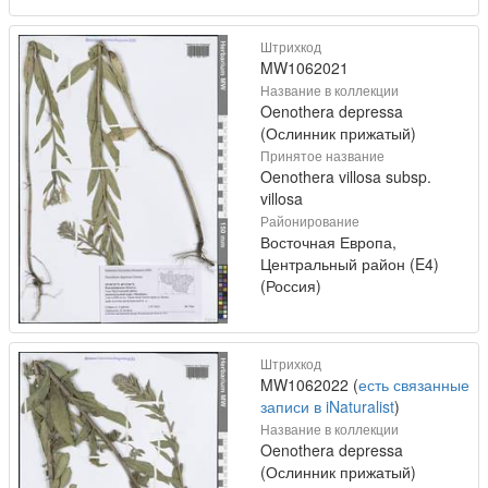
Штрихкод
MW1062021
Название в коллекции
Oenothera depressa
(Ослинник прижатый)
Принятое название
Oenothera villosa subsp.
villosa
Районирование
Восточная Европа,
Центральный район (E4)
(Россия)
Штрихкод
MW1062022 (
есть связанные
записи в iNaturalist
)
Название в коллекции
Oenothera depressa
(Ослинник прижатый)