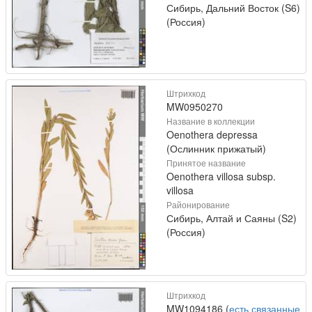
Сибирь, Дальний Восток (S6)
(Россия)
Штрихкод
MW0950270
Название в коллекции
Oenothera depressa
(Ослинник прижатый)
Принятое название
Oenothera villosa subsp.
villosa
Районирование
Сибирь, Алтай и Саяны (S2)
(Россия)
Штрихкод
MW1094186 (
есть связанные