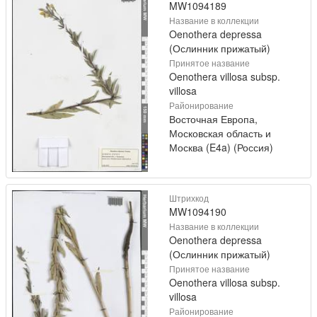
MW1094189
Название в коллекции
Oenothera depressa
(Ослинник прижатый)
Принятое название
Oenothera villosa subsp.
villosa
Районирование
Восточная Европа,
Московская область и
Москва (E4a) (Россия)
Штрихкод
MW1094190
Название в коллекции
Oenothera depressa
(Ослинник прижатый)
Принятое название
Oenothera villosa subsp.
villosa
Районирование