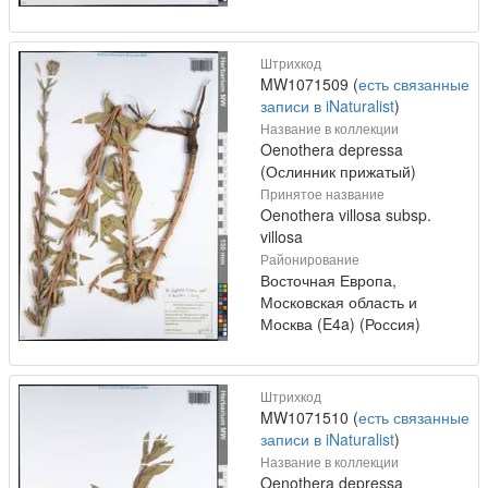
Штрихкод
MW1071509 (
есть связанные
записи в iNaturalist
)
Название в коллекции
Oenothera depressa
(Ослинник прижатый)
Принятое название
Oenothera villosa subsp.
villosa
Районирование
Восточная Европа,
Московская область и
Москва (E4a) (Россия)
Штрихкод
MW1071510 (
есть связанные
записи в iNaturalist
)
Название в коллекции
Oenothera depressa