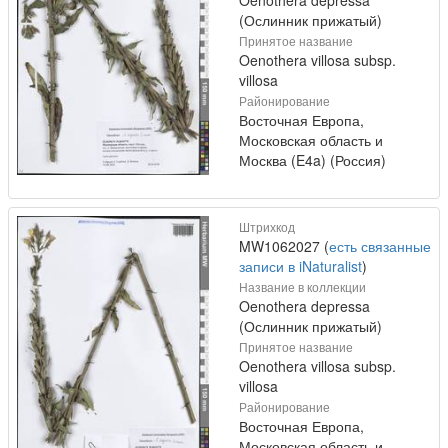
(Ослинник прижатый)
Принятое название
Oenothera villosa subsp.
villosa
Районирование
Восточная Европа,
Московская область и
Москва (E4a) (Россия)
Штрихкод
MW1062027 (
есть связанные
записи в iNaturalist
)
Название в коллекции
Oenothera depressa
(Ослинник прижатый)
Принятое название
Oenothera villosa subsp.
villosa
Районирование
Восточная Европа,
Московская область и