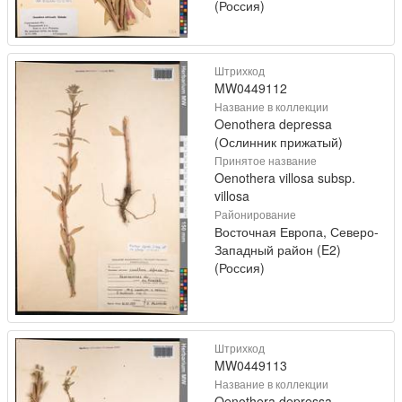
(Россия)
Штрихкод
MW0449112
Название в коллекции
Oenothera depressa
(Ослинник прижатый)
Принятое название
Oenothera villosa subsp.
villosa
Районирование
Восточная Европа, Северо-
Западный район (E2)
(Россия)
Штрихкод
MW0449113
Название в коллекции
Oenothera depressa