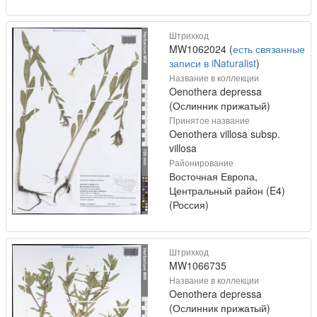
Штрихкод
MW1062024 (
есть связанные
записи в iNaturalist
)
Название в коллекции
Oenothera depressa
(Ослинник прижатый)
Принятое название
Oenothera villosa subsp.
villosa
Районирование
Восточная Европа,
Центральный район (E4)
(Россия)
Штрихкод
MW1066735
Название в коллекции
Oenothera depressa
(Ослинник прижатый)