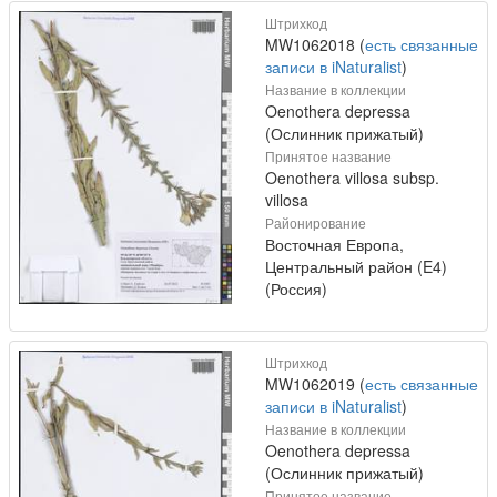
Штрихкод
MW1062018 (
есть связанные
записи в iNaturalist
)
Название в коллекции
Oenothera depressa
(Ослинник прижатый)
Принятое название
Oenothera villosa subsp.
villosa
Районирование
Восточная Европа,
Центральный район (E4)
(Россия)
Штрихкод
MW1062019 (
есть связанные
записи в iNaturalist
)
Название в коллекции
Oenothera depressa
(Ослинник прижатый)
Принятое название