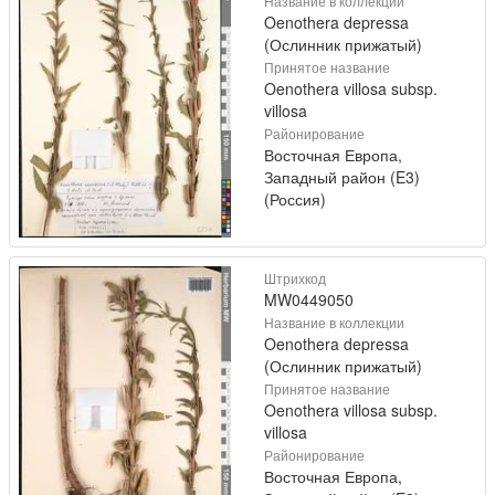
Название в коллекции
Oenothera depressa
(Ослинник прижатый)
Принятое название
Oenothera villosa subsp.
villosa
Районирование
Восточная Европа,
Западный район (E3)
(Россия)
Штрихкод
MW0449050
Название в коллекции
Oenothera depressa
(Ослинник прижатый)
Принятое название
Oenothera villosa subsp.
villosa
Районирование
Восточная Европа,