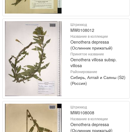
Штрихкод
MW0108012
Название в коллекции
Oenothera depressa
(Ослинник прижатый)
Принятое название
Oenothera villosa subsp.
villosa
Районирование
Сибирь, Алтай и Саяны (S2)
(Россия)
Штрихкод
MW0108008
Название в коллекции
Oenothera depressa
(Ослинник прижатый)