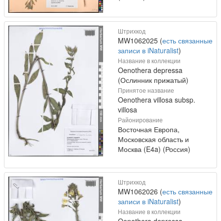
Штрихкод
MW1062025 (
есть связанные
записи в iNaturalist
)
Название в коллекции
Oenothera depressa
(Ослинник прижатый)
Принятое название
Oenothera villosa subsp.
villosa
Районирование
Восточная Европа,
Московская область и
Москва (E4a) (Россия)
Штрихкод
MW1062026 (
есть связанные
записи в iNaturalist
)
Название в коллекции
Oenothera depressa