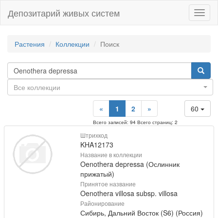
Депозитарий живых систем
Навиг
Растения
Коллекции
Поиск
Все коллекции
«
1
2
»
60
Всего записей: 94 Всего страниц: 2
Штрихкод
KHA12173
Название в коллекции
Oenothera depressa (Ослинник
прижатый)
Принятое название
Oenothera villosa subsp. villosa
Районирование
Сибирь, Дальний Восток (S6) (Россия)