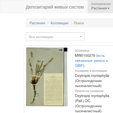
Направление
Депозитарий живых систем
Растения
Растения
Коллекции
Поиск
Все коллекции
Штрихкод
MW0100276 (
есть
связанные записи в
GBIF
)
Название в коллекции
Oxytropis myriophylla
(Остролодочник
тысячелистный)
Принятое название
Oxytropis myriophylla
(Pall.) DC.
(Остролодочник
тысячелистный)