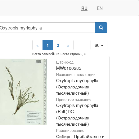
RU
EN
«
1
2
»
60
Всего записей: 95 Всего страниц: 2
Штрихкод
MW0100285
Название в коллекции
Oxytropis myriophylla
(Остролодочник
тысячелистный)
Принятое название
Oxytropis myriophylla
(Pall.)DC.
(Остролодочник
тысячелистный)
Районирование
Сибирь, Прибайкалье и