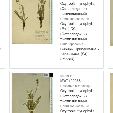
Oxytropis myriophylla
(Остролодочник
тысячелистный)
Принятое название
Oxytropis myriophylla
(Pall.) DC.
(Остролодочник
тысячелистный)
Районирование
и
Сибирь, Прибайкалье и
Забайкалье (S4)
(Россия)
Штрихкод
MW0100268
Название в коллекции
Oxytropis myriophylla
(Остролодочник
тысячелистный)
Принятое название
Oxytropis myriophylla