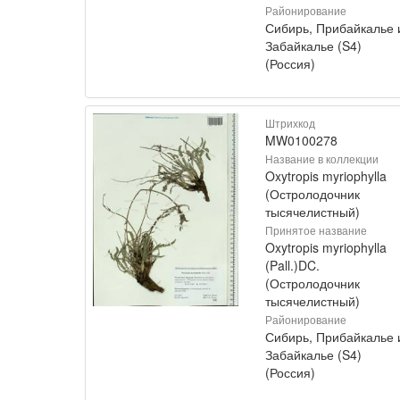
Районирование
Сибирь, Прибайкалье 
Забайкалье (S4)
(Россия)
Штрихкод
MW0100278
Название в коллекции
Oxytropis myriophylla
(Остролодочник
тысячелистный)
Принятое название
Oxytropis myriophylla
(Pall.)DC.
(Остролодочник
тысячелистный)
Районирование
Сибирь, Прибайкалье 
Забайкалье (S4)
(Россия)