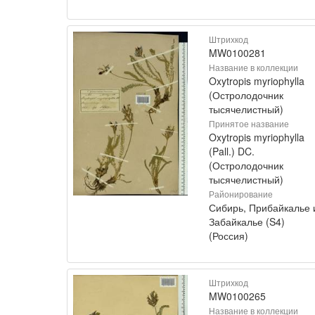
Штрихкод
MW0100281
Название в коллекции
Oxytropis myriophylla
(Остролодочник
тысячелистный)
Принятое название
Oxytropis myriophylla
(Pall.) DC.
(Остролодочник
тысячелистный)
Районирование
Сибирь, Прибайкалье 
Забайкалье (S4)
(Россия)
Штрихкод
MW0100265
Название в коллекции