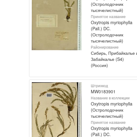
(Остролодочник
тысячелистный)
Принятое название
Oxytropis myriophylla
(Pall.) DC.
(Остролодочник
тысячелистный)
Районирование
Сибирь, Прибайкалье 
Забайкалье (S4)
(Россия)
Штрихкод
MW0183901
Название в коллекции
Oxytropis myriophylla
(Остролодочник
тысячелистный)
Принятое название
Oxytropis myriophylla
(Pall.) DC.