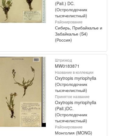
(Pall.) DC.
(Остролодочник
тысячелистный)
Районирование
Сибирь, Прибайкалье и
Забайкалье (S4)
(Россия)
Штрихкод
MW0183871
Название в коллекции
Oxytropis myriophylla
(Остролодочник
тысячелистный)
Принятое название
Oxytropis myriophylla
(Pall.)DC.
(Остролодочник
тысячелистный)
Районирование
Монголия (MONG)