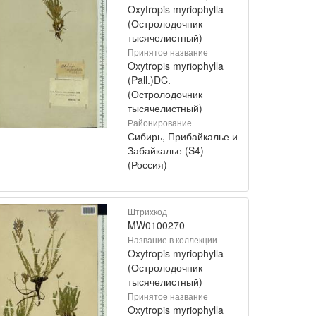
Oxytropis myriophylla
(Остролодочник
тысячелистный)
Принятое название
Oxytropis myriophylla
(Pall.)DC.
(Остролодочник
тысячелистный)
Районирование
Сибирь, Прибайкалье и
Забайкалье (S4)
(Россия)
Штрихкод
MW0100270
Название в коллекции
Oxytropis myriophylla
(Остролодочник
тысячелистный)
Принятое название
Oxytropis myriophylla