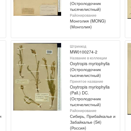
(Остролодочник
тысячелистный)
Районирование
Монголия (MONG)
(Монголия)
Штрихкод
MW0100274-2
Название в коллекции
Oxytropis myriophylla
(Остролодочник
тысячелистный)
Принятое название
Oxytropis myriophylla
(Pall.) DC.
(Остролодочник
тысячелистный)
Районирование
и
Сибирь, Прибайкалье и
Забайкалье (S4)
(Россия)