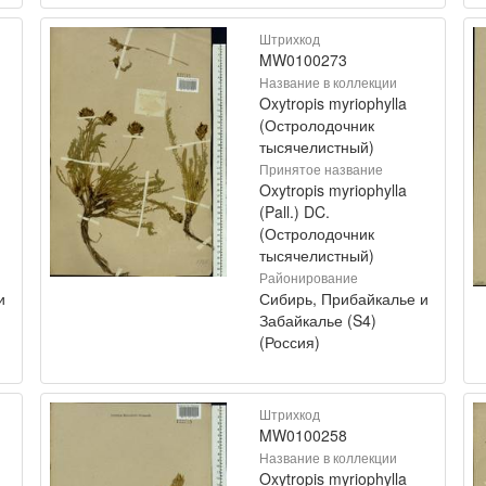
Штрихкод
MW0100273
Название в коллекции
Oxytropis myriophylla
(Остролодочник
тысячелистный)
Принятое название
Oxytropis myriophylla
(Pall.) DC.
(Остролодочник
тысячелистный)
Районирование
и
Сибирь, Прибайкалье и
Забайкалье (S4)
(Россия)
Штрихкод
MW0100258
Название в коллекции
Oxytropis myriophylla