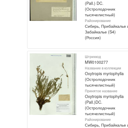
(Pall.) DC.
(Остролодочник
тысячелистный)
Районирование
Сибирь, Прибайкалье 
Забайкалье (S4)
(Россия)
Штрихкод
MW0100277
Название в коллекции
Oxytropis myriophylla
(Остролодочник
тысячелистный)
Принятое название
Oxytropis myriophylla
(Pall.)DC.
(Остролодочник
тысячелистный)
Районирование
Сибирь, Прибайкалье 