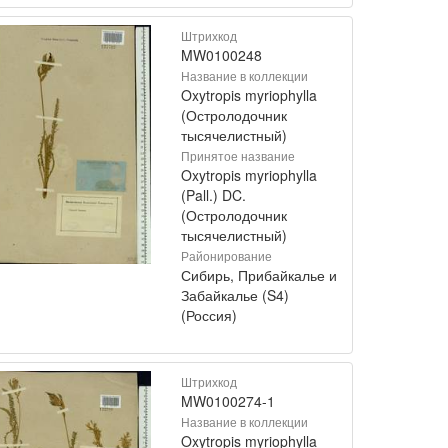
Штрихкод
MW0100248
Название в коллекции
Oxytropis myriophylla
(Остролодочник
тысячелистный)
Принятое название
Oxytropis myriophylla
(Pall.) DC.
(Остролодочник
тысячелистный)
Районирование
Сибирь, Прибайкалье и
Забайкалье (S4)
(Россия)
Штрихкод
MW0100274-1
Название в коллекции
Oxytropis myriophylla