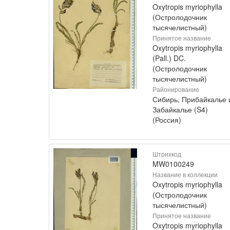
Oxytropis myriophylla
(Остролодочник
тысячелистный)
Принятое название
Oxytropis myriophylla
(Pall.) DC.
(Остролодочник
тысячелистный)
Районирование
Сибирь, Прибайкалье 
Забайкалье (S4)
(Россия)
Штрихкод
MW0100249
Название в коллекции
Oxytropis myriophylla
(Остролодочник
тысячелистный)
Принятое название
Oxytropis myriophylla