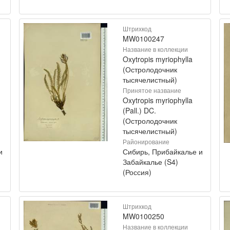
Штрихкод
MW0100247
Название в коллекции
Oxytropis myriophylla
(Остролодочник
тысячелистный)
Принятое название
Oxytropis myriophylla
(Pall.) DC.
(Остролодочник
тысячелистный)
Районирование
и
Сибирь, Прибайкалье и
Забайкалье (S4)
(Россия)
Штрихкод
MW0100250
Название в коллекции