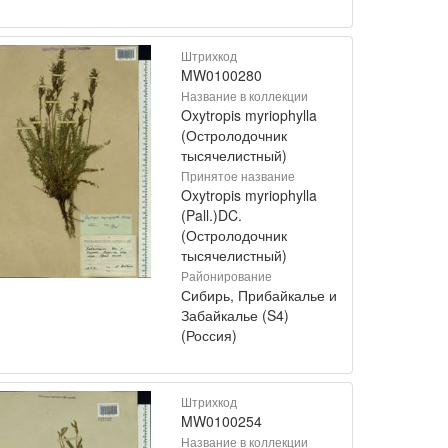
Штрихкод
MW0100280
Название в коллекции
Oxytropis myriophylla
(Остролодочник
тысячелистный)
Принятое название
Oxytropis myriophylla
(Pall.)DC.
(Остролодочник
тысячелистный)
Районирование
Сибирь, Прибайкалье и
Забайкалье (S4)
(Россия)
Штрихкод
MW0100254
Название в коллекции