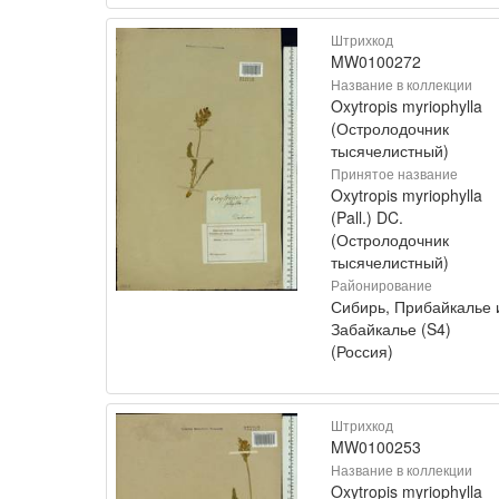
Штрихкод
MW0100272
Название в коллекции
Oxytropis myriophylla
(Остролодочник
тысячелистный)
Принятое название
Oxytropis myriophylla
(Pall.) DC.
(Остролодочник
тысячелистный)
Районирование
Сибирь, Прибайкалье 
Забайкалье (S4)
(Россия)
Штрихкод
MW0100253
Название в коллекции
Oxytropis myriophylla