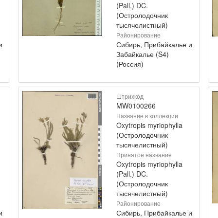
(Pall.) DC.
(Остролодочник
тысячелистный)
Районирование
и
Сибирь, Прибайкалье и
Забайкалье (S4)
(Россия)
Штрихкод
MW0100266
Название в коллекции
Oxytropis myriophylla
(Остролодочник
тысячелистный)
Принятое название
Oxytropis myriophylla
(Pall.) DC.
(Остролодочник
тысячелистный)
Районирование
и
Сибирь, Прибайкалье и