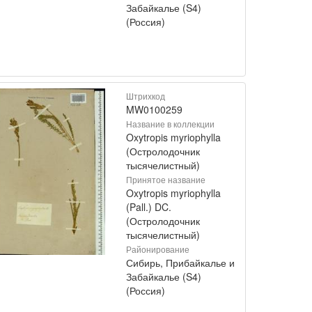
Забайкалье (S4)
(Россия)
Штрихкод
MW0100259
Название в коллекции
Oxytropis myriophylla
(Остролодочник
тысячелистный)
Принятое название
Oxytropis myriophylla
(Pall.) DC.
(Остролодочник
тысячелистный)
Районирование
Сибирь, Прибайкалье и
Забайкалье (S4)
(Россия)