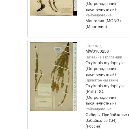
(Остролодочник
тысячелистный)
Районирование
Монголия (MONG)
(Монголия)
Штрихкод
MW0100256
Название в коллекции
Oxytropis myriophylla
(Остролодочник
тысячелистный)
Принятое название
Oxytropis myriophylla
(Pall.) DC.
(Остролодочник
тысячелистный)
Районирование
Сибирь, Прибайкалье 
Забайкалье (S4)
(Россия)