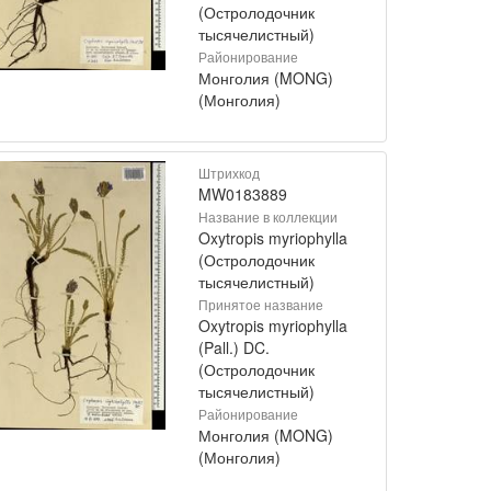
(Остролодочник
тысячелистный)
Районирование
Монголия (MONG)
(Монголия)
Штрихкод
MW0183889
Название в коллекции
Oxytropis myriophylla
(Остролодочник
тысячелистный)
Принятое название
Oxytropis myriophylla
(Pall.) DC.
(Остролодочник
тысячелистный)
Районирование
Монголия (MONG)
(Монголия)