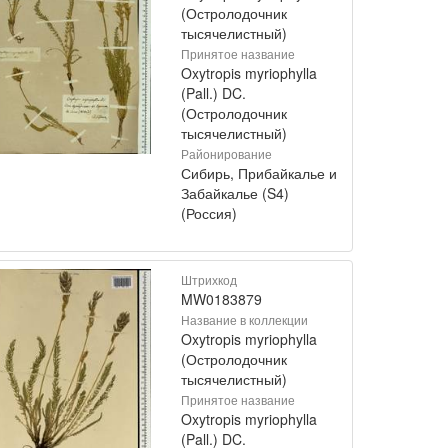
(Остролодочник
тысячелистный)
Принятое название
Oxytropis myriophylla
(Pall.) DC.
(Остролодочник
тысячелистный)
Районирование
Сибирь, Прибайкалье и
Забайкалье (S4)
(Россия)
Штрихкод
MW0183879
Название в коллекции
Oxytropis myriophylla
(Остролодочник
тысячелистный)
Принятое название
Oxytropis myriophylla
(Pall.) DC.