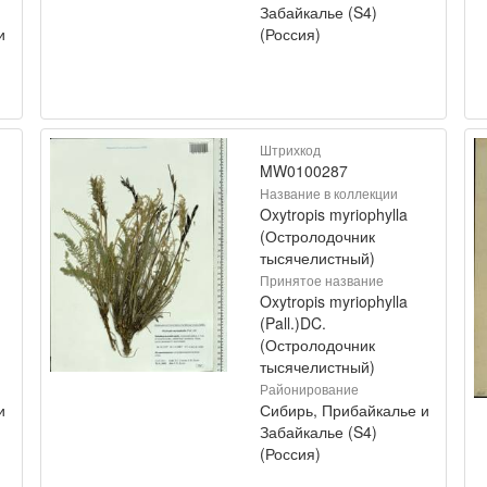
Забайкалье (S4)
и
(Россия)
Штрихкод
MW0100287
Название в коллекции
Oxytropis myriophylla
(Остролодочник
тысячелистный)
Принятое название
Oxytropis myriophylla
(Pall.)DC.
(Остролодочник
тысячелистный)
Районирование
и
Сибирь, Прибайкалье и
Забайкалье (S4)
(Россия)