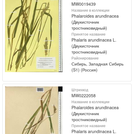
MW0019439
Название в коллекции
Phalaroides arundinacea
(Двукисточник
тростниковидный)
Принятое название
Phalaris arundinacea L.
(Двукисточник
тростниковидный)
Районирование
Сибирь, Западная Сибирь
(S1) (Россия)
Штрихкод
MW0222058
Название в коллекции
Phalaroides arundinacea
(Двукисточник
тростниковидный)
Принятое название
Phalaris arundinacea L.