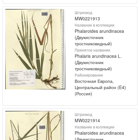
Штрихкод
MW0221913
Название в коллекции
Phalaroides arundinacea
(Двукисточник
тростниковидный)
Принятое название
Phalaris arundinacea L.
(Двукисточник
тростниковидный)
Районирование
Восточная Европа,
Центральный район (E4)
(Россия)
Штрихкод
MW0221914
Название в коллекции
Phalaroides arundinacea
(Двукисточник