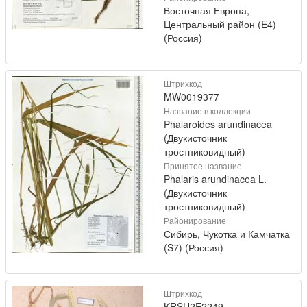
Восточная Европа,
Центральный район (E4)
(Россия)
Штрихкод
MW0019377
Название в коллекции
Phalaroides arundinacea
(Двукисточник
тростниковидный)
Принятое название
Phalaris arundinacea L.
(Двукисточник
тростниковидный)
Районирование
Сибирь, Чукотка и Камчатка
(S7) (Россия)
Штрихкод
KRSU2E2249