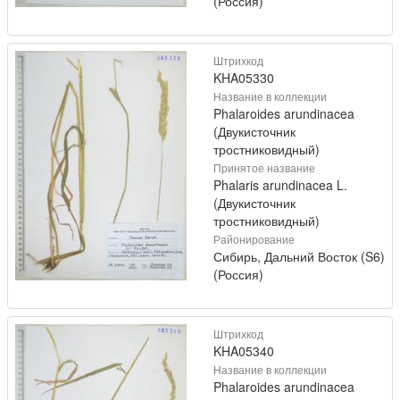
(Россия)
Штрихкод
KHA05330
Название в коллекции
Phalaroides arundinacea
(Двукисточник
тростниковидный)
Принятое название
Phalaris arundinacea L.
(Двукисточник
тростниковидный)
Районирование
Сибирь, Дальний Восток (S6)
(Россия)
Штрихкод
KHA05340
Название в коллекции
Phalaroides arundinacea