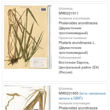
Штрихкод
MW0221911
Название в коллекции
Phalaroides arundinacea
(Двукисточник
тростниковидный)
Принятое название
Phalaris arundinacea L.
(Двукисточник
тростниковидный)
Районирование
Восточная Европа,
Центральный район (E4)
(Россия)
Штрихкод
MW0221855 (
есть связанные
записи в GBIF
)
Название в коллекции
Phalaroides arundinacea