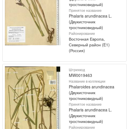
тростниковидный)
Принятое название
Phalaris arundinacea L.
(Двукисточник
тростниковидный)
Районирование
Восточная Европа,
Северный район (E1)
(Россия)
Штрихкод
MW0019463
Название в коллекции
Phalaroides arundinacea
(Двукисточник
тростниковидный)
Принятое название
Phalaris arundinacea L.
(Двукисточник
тростниковидный)
Районирование