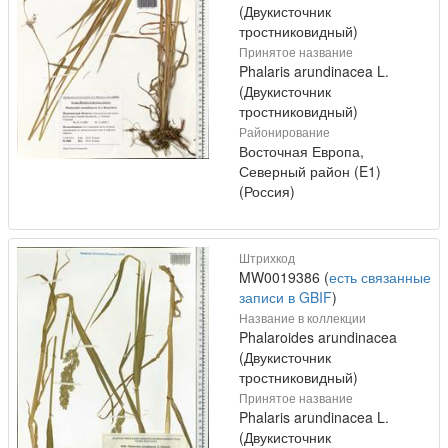
(Двукисточник
тростниковидный)
Принятое название
Phalaris arundinacea L.
(Двукисточник
тростниковидный)
Районирование
Восточная Европа,
Северный район (E1)
(Россия)
Штрихкод
MW0019386 (
есть связанные
записи в GBIF
)
Название в коллекции
Phalaroides arundinacea
(Двукисточник
тростниковидный)
Принятое название
Phalaris arundinacea L.
(Двукисточник