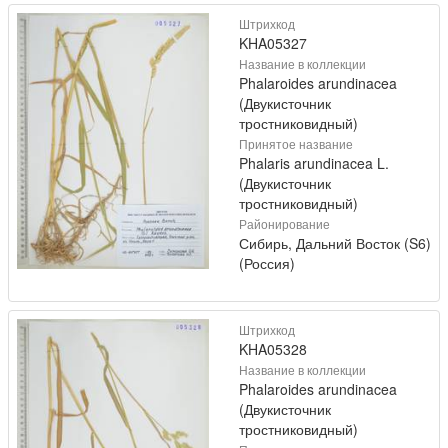
Штрихкод
KHA05327
Название в коллекции
Phalaroides arundinacea
(Двукисточник
тростниковидный)
Принятое название
Phalaris arundinacea L.
(Двукисточник
тростниковидный)
Районирование
Сибирь, Дальний Восток (S6)
(Россия)
Штрихкод
KHA05328
Название в коллекции
Phalaroides arundinacea
(Двукисточник
тростниковидный)