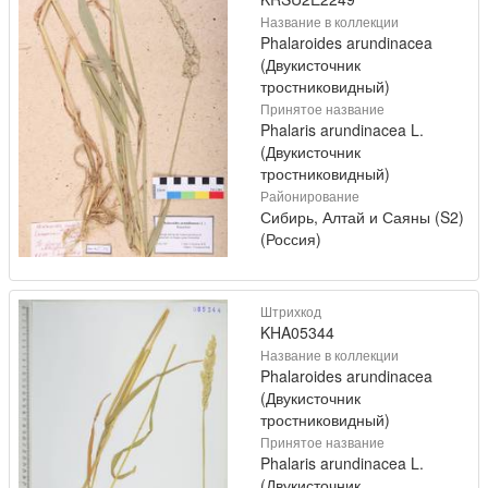
Название в коллекции
Phalaroides arundinacea
(Двукисточник
тростниковидный)
Принятое название
Phalaris arundinacea L.
(Двукисточник
тростниковидный)
Районирование
Сибирь, Алтай и Саяны (S2)
(Россия)
Штрихкод
KHA05344
Название в коллекции
Phalaroides arundinacea
(Двукисточник
тростниковидный)
Принятое название
Phalaris arundinacea L.
(Двукисточник