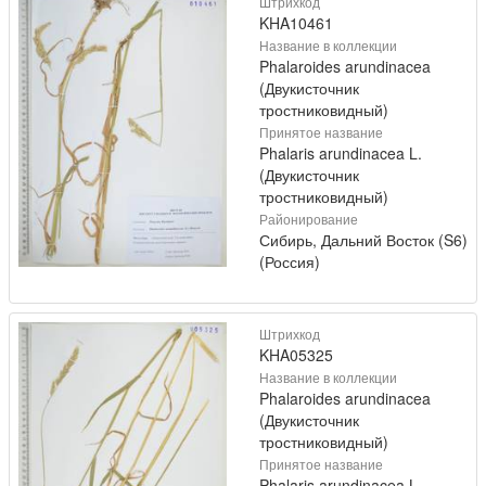
Штрихкод
KHA10461
Название в коллекции
Phalaroides arundinacea
(Двукисточник
тростниковидный)
Принятое название
Phalaris arundinacea L.
(Двукисточник
тростниковидный)
Районирование
Сибирь, Дальний Восток (S6)
(Россия)
Штрихкод
KHA05325
Название в коллекции
Phalaroides arundinacea
(Двукисточник
тростниковидный)
Принятое название
Phalaris arundinacea L.