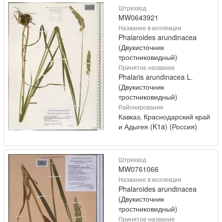
Штрихкод
MW0643921
Название в коллекции
Phalaroides arundinacea
(Двукисточник
тростниковидный)
Принятое название
Phalaris arundinacea L.
(Двукисточник
тростниковидный)
Районирование
Кавказ, Краснодарский край
и Адыгея (K1a) (Россия)
Штрихкод
MW0761066
Название в коллекции
Phalaroides arundinacea
(Двукисточник
тростниковидный)
Принятое название