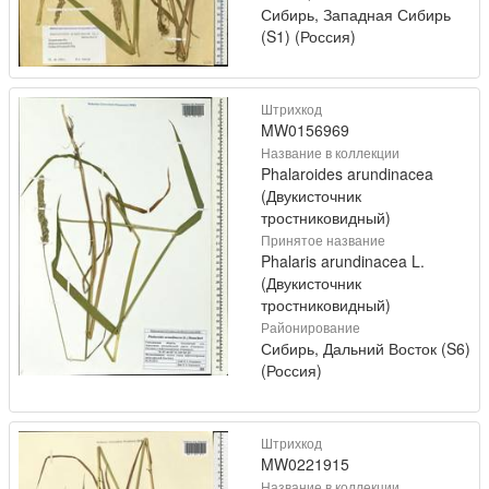
Сибирь, Западная Сибирь
(S1) (Россия)
Штрихкод
MW0156969
Название в коллекции
Phalaroides arundinacea
(Двукисточник
тростниковидный)
Принятое название
Phalaris arundinacea L.
(Двукисточник
тростниковидный)
Районирование
Сибирь, Дальний Восток (S6)
(Россия)
Штрихкод
MW0221915
Название в коллекции