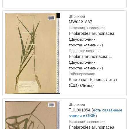
Штрихкод
MW0221887
Название в коллекции
Phalaroides arundinacea
(Двукисточник
тростниковидный)
Принятое название
Phalaris arundinacea L.
(Двукисточник
тростниковидный)
Районирование
Восточная Европа, Литва
(E2a) (Литва)
Штрихкод
TUL001054 (
есть связанные
записи в GBIF
)
Название в коллекции
Phalaroides arundinacea