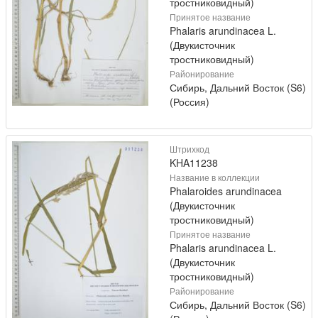
тростниковидный)
Принятое название
Phalaris arundinacea L.
(Двукисточник
тростниковидный)
Районирование
Сибирь, Дальний Восток (S6)
(Россия)
Штрихкод
KHA11238
Название в коллекции
Phalaroides arundinacea
(Двукисточник
тростниковидный)
Принятое название
Phalaris arundinacea L.
(Двукисточник
тростниковидный)
Районирование
Сибирь, Дальний Восток (S6)