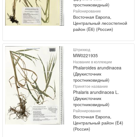
тростниковидный)
Районирование
Восточная Европа,
Центральный лесостепной
район (E6) (Россия)
Штрихкод
MW0221935
Название в коллекции
Phalaroides arundinacea
(Двукисточник
тростниковидный)
Принятое название
Phalaris arundinacea L.
(Двукисточник
тростниковидный)
Районирование
Восточная Европа,
Центральный район (E4)
(Россия)