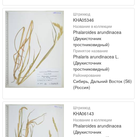
Штрихкод
KHA05346
Название в коллекции
Phalaroides arundinacea
(Двукисточник
тростниковидный)
Принятое название
Phalaris arundinacea L.
(Двукисточник
тростниковидный)
Районирование
Сибирь, Дальний Восток (S6)
(Россия)
Штрихкод
KHA06143
Название в коллекции
Phalaroides arundinacea
(Двукисточник