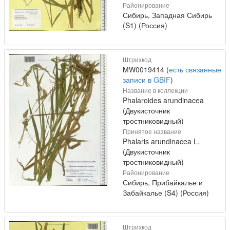
Районирование
Сибирь, Западная Сибирь
(S1) (Россия)
Штрихкод
MW0019414 (
есть связанные
записи в GBIF
)
Название в коллекции
Phalaroides arundinacea
(Двукисточник
тростниковидный)
Принятое название
Phalaris arundinacea L.
(Двукисточник
тростниковидный)
Районирование
Сибирь, Прибайкалье и
Забайкалье (S4) (Россия)
Штрихкод