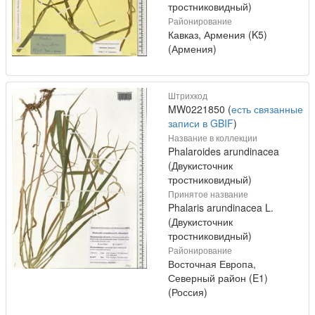
тростниковидный)
Районирование
Кавказ, Армения (K5)
(Армения)
Штрихкод
MW0221850 (
есть связанные
записи в GBIF
)
Название в коллекции
Phalaroides arundinacea
(Двукисточник
тростниковидный)
Принятое название
Phalaris arundinacea L.
(Двукисточник
тростниковидный)
Районирование
Восточная Европа,
Северный район (E1)
(Россия)