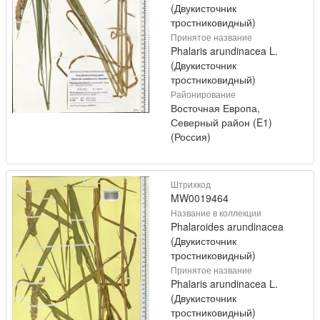
(Двукисточник
тростниковидный)
Принятое название
Phalaris arundinacea L.
(Двукисточник
тростниковидный)
Районирование
Восточная Европа,
Северный район (E1)
(Россия)
Штрихкод
MW0019464
Название в коллекции
Phalaroides arundinacea
(Двукисточник
тростниковидный)
Принятое название
Phalaris arundinacea L.
(Двукисточник
тростниковидный)