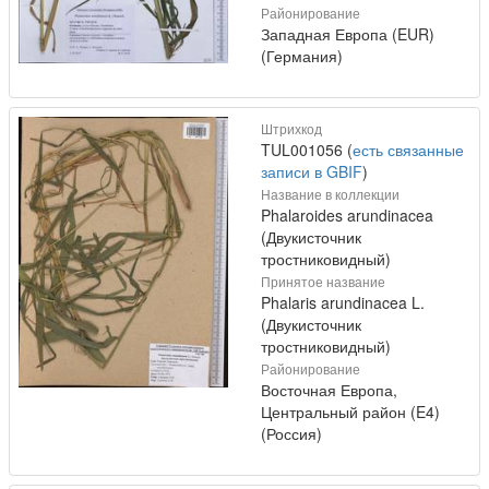
Районирование
Западная Европа (EUR)
(Германия)
Штрихкод
TUL001056 (
есть связанные
записи в GBIF
)
Название в коллекции
Phalaroides arundinacea
(Двукисточник
тростниковидный)
Принятое название
Phalaris arundinacea L.
(Двукисточник
тростниковидный)
Районирование
Восточная Европа,
Центральный район (E4)
(Россия)