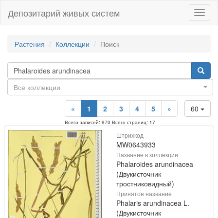
Депозитарий живых систем
Навиг
Растения
Коллекции
Поиск
Все коллекции
«
1
2
3
4
5
»
60
Всего записей: 970 Всего страниц: 17
Штрихкод
MW0643933
Название в коллекции
Phalaroides arundinacea
(Двукисточник
тростниковидный)
Принятое название
Phalaris arundinacea L.
(Двукисточник