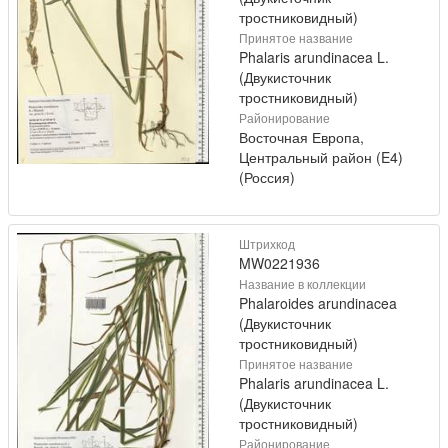
тростниковидный)
Принятое название
Phalaris arundinacea L.
(Двукисточник
тростниковидный)
Районирование
Восточная Европа,
Центральный район (E4)
(Россия)
Штрихкод
MW0221936
Название в коллекции
Phalaroides arundinacea
(Двукисточник
тростниковидный)
Принятое название
Phalaris arundinacea L.
(Двукисточник
тростниковидный)
Районирование