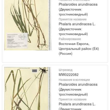
Phalaroides arundinacea
(Двукисточник
тростниковидный)
Принятое название
Phalaris arundinacea L.
(Двукисточник
тростниковидный)
Районирование
Восточная Европа,
Центральный район (E4)
(Россия)
Штрихкод
MW0222082
Название в коллекции
Phalaroides arundinacea
(Двукисточник
тростниковидный)
Принятое название
Phalaris arundinacea L.
(Двукисточник