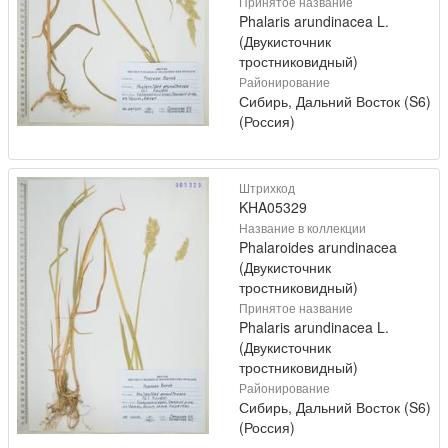
Принятое название
Phalaris arundinacea L.
(Двукисточник
тростниковидный)
Районирование
Сибирь, Дальний Восток (S6)
(Россия)
Штрихкод
KHA05329
Название в коллекции
Phalaroides arundinacea
(Двукисточник
тростниковидный)
Принятое название
Phalaris arundinacea L.
(Двукисточник
тростниковидный)
Районирование
Сибирь, Дальний Восток (S6)
(Россия)