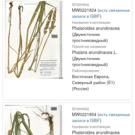
Штрихкод
MW0221824 (
есть связанные
записи в GBIF
)
Название в коллекции
Phalaroides arundinacea
(Двукисточник
тростниковидный)
Принятое название
Phalaris arundinacea L.
(Двукисточник
тростниковидный)
Районирование
Восточная Европа,
Северный район (E1)
(Россия)
Штрихкод
MW0221854 (
есть связанные
записи в GBIF
)
Название в коллекции
Phalaroides arundinacea