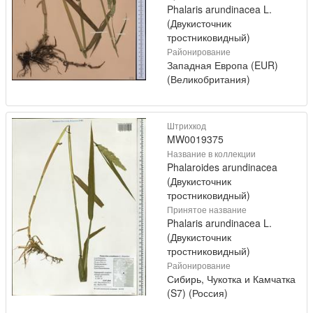
Phalaris arundinacea L.
(Двукисточник
тростниковидный)
Районирование
Западная Европа (EUR)
(Великобритания)
Штрихкод
MW0019375
Название в коллекции
Phalaroides arundinacea
(Двукисточник
тростниковидный)
Принятое название
Phalaris arundinacea L.
(Двукисточник
тростниковидный)
Районирование
Сибирь, Чукотка и Камчатка
(S7) (Россия)