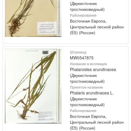
(Двукисточник
тростниковидный)
Районирование
Восточная Европа,
Центральный лесной район
(E5) (Россия)
Штрихкод
MW0547875
Название в коллекции
Phalaroides arundinacea
(Двукисточник
тростниковидный)
Принятое название
Phalaris arundinacea L.
(Двукисточник
тростниковидный)
Районирование
Восточная Европа,
Центральный лесной район
(E5) (Россия)