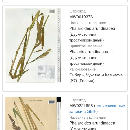
Штрихкод
MW0019376
Название в коллекции
Phalaroides arundinacea
(Двукисточник
тростниковидный)
Принятое название
Phalaris arundinacea L.
(Двукисточник
тростниковидный)
Районирование
Сибирь, Чукотка и Камчатка
(S7) (Россия)
Штрихкод
MW0221856 (
есть связанные
записи в GBIF
)
Название в коллекции
Phalaroides arundinacea
(Двукисточник