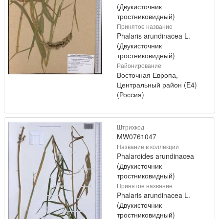
(Двукисточник
тростниковидный)
Принятое название
Phalaris arundinacea L.
(Двукисточник
тростниковидный)
Районирование
Восточная Европа,
Центральный район (E4)
(Россия)
Штрихкод
MW0761047
Название в коллекции
Phalaroides arundinacea
(Двукисточник
тростниковидный)
Принятое название
Phalaris arundinacea L.
(Двукисточник
тростниковидный)