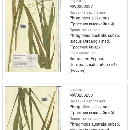
Штрихкод
MW0236237
Название в коллекции
Phragmites altissimus
(Тростник высочайший)
Принятое название
Phragmites australis subsp.
isiacus (Arcang.) ined.
(Тростник Изиды)
Районирование
Восточная Европа,
Центральный район (E4)
(Россия)
Штрихкод
MW0236238
Название в коллекции
Phragmites altissimus
(Тростник высочайший)
Принятое название
Phragmites australis subsp.
isiacus (Arcang.) ined.