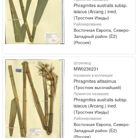
Phragmites australis subsp.
isiacus (Arcang.) ined.
(Тростник Изиды)
Районирование
Восточная Европа, Северо-
Западный район (E2)
(Россия)
Штрихкод
MW0236231
Название в коллекции
Phragmites altissimus
(Тростник высочайший)
Принятое название
Phragmites australis subsp.
isiacus (Arcang.) ined.
(Тростник Изиды)
Районирование
Восточная Европа, Северо-
Западный район (E2)
(Россия)