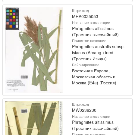
Штрихкод
MHA0025053
Название в коллекции
Phragmites altissimus
(Тростник высочайший)
Принятое название
Phragmites australis subsp.
isiacus (Arcang.) ined.
(Тростник Изиды)
Районирование
Восточная Европа,
Московская область и
Москва (E4a) (Россия)
Штрихкод
MW0236230
Название в коллекции
Phragmites altissimus
(Тростник высочайший)
Принятое название