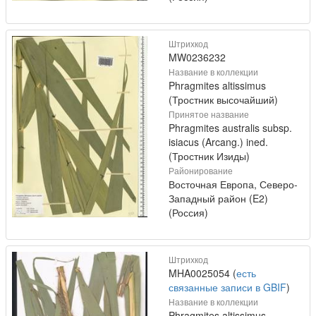
Штрихкод
MW0236232
Название в коллекции
Phragmites altissimus
(Тростник высочайший)
Принятое название
Phragmites australis subsp.
isiacus (Arcang.) ined.
(Тростник Изиды)
Районирование
Восточная Европа, Северо-
Западный район (E2)
(Россия)
Штрихкод
MHA0025054 (
есть
связанные записи в GBIF
)
Название в коллекции
Phragmites altissimus