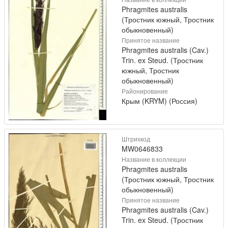
Phragmites australis
(Тростник южный, Тростник
обыкновенный)
Принятое название
Phragmites australis (Cav.)
Trin. ex Steud. (Тростник
южный, Тростник
обыкновенный)
Районирование
Крым (KRYM) (Россия)
Штрихкод
MW0646833
Название в коллекции
Phragmites australis
(Тростник южный, Тростник
обыкновенный)
Принятое название
Phragmites australis (Cav.)
Trin. ex Steud. (Тростник