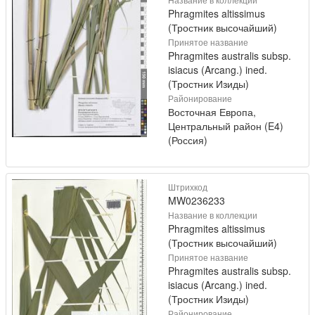
Phragmites altissimus
(Тростник высочайший)
Принятое название
Phragmites australis subsp.
isiacus (Arcang.) ined.
(Тростник Изиды)
Районирование
Восточная Европа,
Центральный район (E4)
(Россия)
Штрихкод
MW0236233
Название в коллекции
Phragmites altissimus
(Тростник высочайший)
Принятое название
Phragmites australis subsp.
isiacus (Arcang.) ined.
(Тростник Изиды)
Районирование