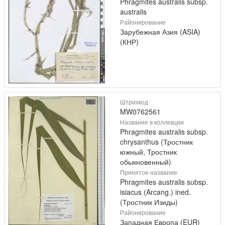
Phragmites australis subsp.
australis
Районирование
Зарубежная Азия (ASIA)
(КНР)
Штрихкод
MW0762561
Название в коллекции
Phragmites australis subsp.
chrysanthus (Тростник
южный, Тростник
обыкновенный)
Принятое название
Phragmites australis subsp.
isiacus (Arcang.) ined.
(Тростник Изиды)
Районирование
Западная Европа (EUR)