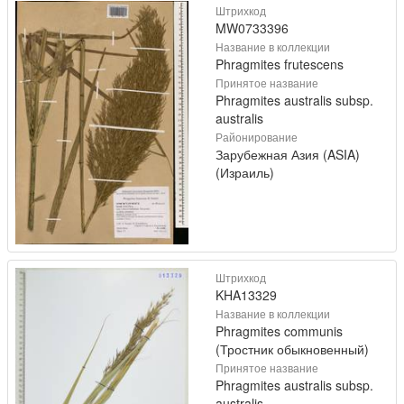
Штрихкод
MW0733396
Название в коллекции
Phragmites frutescens
Принятое название
Phragmites australis subsp.
australis
Районирование
Зарубежная Азия (ASIA)
(Израиль)
Штрихкод
KHA13329
Название в коллекции
Phragmites communis
(Тростник обыкновенный)
Принятое название
Phragmites australis subsp.
australis