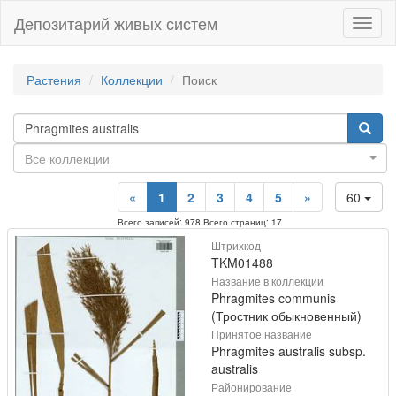
Депозитарий живых систем
Навиг
Растения
Коллекции
Поиск
Все коллекции
«
1
2
3
4
5
»
60
Всего записей: 978 Всего страниц: 17
Штрихкод
TKM01488
Название в коллекции
Phragmites communis
(Тростник обыкновенный)
Принятое название
Phragmites australis subsp.
australis
Районирование