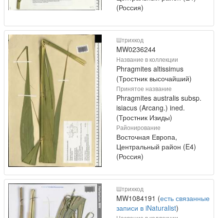
(Россия)
Штрихкод
MW0236244
Название в коллекции
Phragmites altissimus
(Тростник высочайший)
Принятое название
Phragmites australis subsp.
isiacus (Arcang.) ined.
(Тростник Изиды)
Районирование
Восточная Европа,
Центральный район (E4)
(Россия)
Штрихкод
MW1084191 (
есть связанные
записи в iNaturalist
)
Название в коллекции