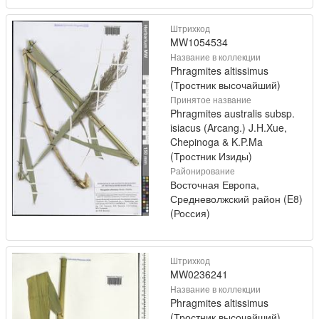
Штрихкод
MW1054534
Название в коллекции
Phragmites altissimus
(Тростник высочайший)
Принятое название
Phragmites australis subsp.
isiacus (Arcang.) J.H.Xue,
Chepinoga & K.P.Ma
(Тростник Изиды)
Районирование
Восточная Европа,
Средневолжский район (E8)
(Россия)
Штрихкод
MW0236241
Название в коллекции
Phragmites altissimus
(Тростник высочайший)