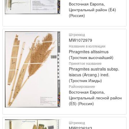
Восточная Европа,
Центральный район (E4)
(Россия)
Штрихкод
MW1072979
Название в коллекции
Phragmites altissimus
(Тростник высочайший)
Принятое название
Phragmites australis subsp.
isiacus (Arcang.) ined.
(Тростник Изиды)
Районирование
Восточная Европа,
Центральный лесной район
(E5) (Россия)
Штрихкод
MW0236243