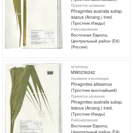
Принятое название
Phragmites australis subsp.
isiacus (Arcang.) ined.
(Тростник Изиды)
Районирование
Восточная Европа,
Центральный район (E4)
(Россия)
Штрихкод
MW0236242
Название в коллекции
Phragmites altissimus
(Тростник высочайший)
Принятое название
Phragmites australis subsp.
isiacus (Arcang.) ined.
(Тростник Изиды)
Районирование
Восточная Европа,
Центральный район (E4)