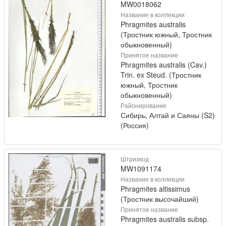
MW0018062
Название в коллекции
Phragmites australis
(Тростник южный, Тростник
обыкновенный)
Принятое название
Phragmites australis (Cav.)
Trin. ex Steud. (Тростник
южный, Тростник
обыкновенный)
Районирование
Сибирь, Алтай и Саяны (S2)
(Россия)
Штрихкод
MW1091174
Название в коллекции
Phragmites altissimus
(Тростник высочайший)
Принятое название
Phragmites australis subsp.