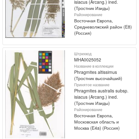
isiacus (Arcang.) ined.
(Тростник Изиды)
Районирование
Восточная Европа,
Средневолжский район (E8)
(Россия)
Штрихкод
MHA0025052
Название в коллекции
Phragmites altissimus
(Тростник высочайший)
Принятое название
Phragmites australis subsp.
isiacus (Arcang.) ined.
(Тростник Изиды)
Районирование
Восточная Европа,
Московская область и
Москва (E4a) (Россия)