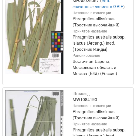
MHA0025057 (
есть
связанные записи в GBIF
)
Название в коллекции
Phragmites altissimus
(Тростник высочайший)
Принятое название
Phragmites australis subsp.
isiacus (Arcang.) ined.
(Тростник Изиды)
Районирование
Восточная Европа,
Московская область и
Москва (E4a) (Россия)
Штрихкод
MW1084190
Название в коллекции
Phragmites altissimus
(Тростник высочайший)
Принятое название
Phragmites australis subsp.
isiacus (Arcang.) ined.