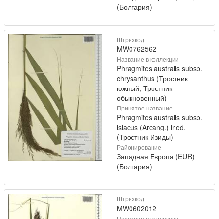
(Болгария)
Штрихкод
MW0762562
Название в коллекции
Phragmites australis subsp.
chrysanthus (Тростник
южный, Тростник
обыкновенный)
Принятое название
Phragmites australis subsp.
isiacus (Arcang.) ined.
(Тростник Изиды)
Районирование
Западная Европа (EUR)
(Болгария)
Штрихкод
MW0602012
Название в коллекции