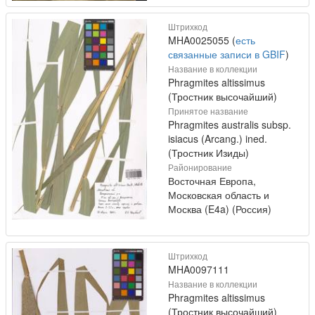
Штрихкод
MHA0025055 (
есть
связанные записи в GBIF
)
Название в коллекции
Phragmites altissimus
(Тростник высочайший)
Принятое название
Phragmites australis subsp.
isiacus (Arcang.) ined.
(Тростник Изиды)
Районирование
Восточная Европа,
Московская область и
Москва (E4a) (Россия)
Штрихкод
MHA0097111
Название в коллекции
Phragmites altissimus
(Тростник высочайший)