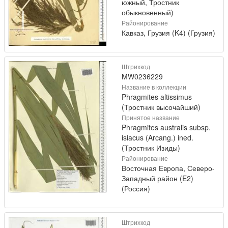
южный, Тростник
обыкновенный)
Районирование
Кавказ, Грузия (K4) (Грузия)
Штрихкод
MW0236229
Название в коллекции
Phragmites altissimus
(Тростник высочайший)
Принятое название
Phragmites australis subsp.
isiacus (Arcang.) ined.
(Тростник Изиды)
Районирование
Восточная Европа, Северо-
Западный район (E2)
(Россия)
Штрихкод