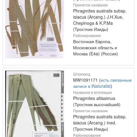
Принятое название
Phragmites australis subsp.
isiacus (Arcang.) J.H.Xue,
Chepinoga & K.P.Ma
(Тростник Изиды)
Районирование
Восточная Европа,
Московская область и
Москва (E4a) (Россия)
Штрихкод
MW1091171 (
есть связанные
записи в iNaturalist
)
Название в коллекции
Phragmites altissimus
(Тростник высочайший)
Принятое название
Phragmites australis subsp.
isiacus (Arcang.) ined.
(Тростник Изиды)
Районирование