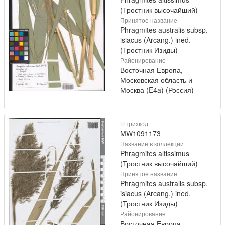
(Тростник высочайший)
Принятое название
Phragmites australis subsp.
isiacus (Arcang.) ined.
(Тростник Изиды)
Районирование
Восточная Европа,
Московская область и
Москва (E4a) (Россия)
Штрихкод
MW1091173
Название в коллекции
Phragmites altissimus
(Тростник высочайший)
Принятое название
Phragmites australis subsp.
isiacus (Arcang.) ined.
(Тростник Изиды)
Районирование
Восточная Европа,