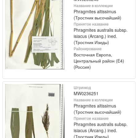
Название в коллекции
Phragmites altissimus
(Тростник высочайший)
Принятое название
Phragmites australis subsp.
isiacus (Arcang.) ined.
(Тростник Изиды)
Районирование
Восточная Европа,
Центральный район (E4)
(Россия)
Штрихкод
MW0236251
Название в коллекции
Phragmites altissimus
(Тростник высочайший)
Принятое название
Phragmites australis subsp.
isiacus (Arcang.) ined.
(Тростник Изиды)