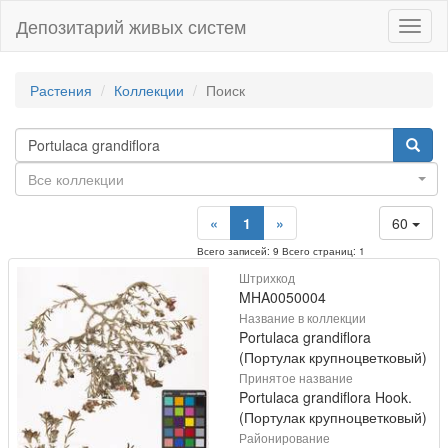
Депозитарий живых систем
Навиг
Растения
Коллекции
Поиск
Все коллекции
«
1
»
60
Всего записей: 9 Всего страниц: 1
Штрихкод
MHA0050004
Название в коллекции
Portulaca grandiflora
(Портулак крупноцветковый)
Принятое название
Portulaca grandiflora Hook.
(Портулак крупноцветковый)
Районирование