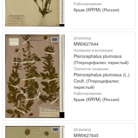
Районирование
Крым (KRYM) (Россия)
Штрихкод
MW0627644
Название в коллекции
Pterocephalus plumosus
(Птероцефалюс перистый)
Принятое название
Pterocephalus plumosus (L.)
Coult. (Птероцефалюс
перистый)
Районирование
Крым (KRYM) (Россия)
Штрихкод
MW0627645