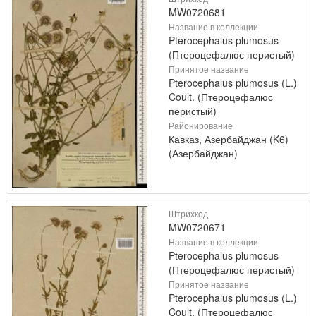
MW0720681
Название в коллекции
Pterocephalus plumosus
(Птероцефалюс перистый)
Принятое название
Pterocephalus plumosus (L.)
Coult. (Птероцефалюс
перистый)
Районирование
Кавказ, Азербайджан (K6)
(Азербайджан)
Штрихкод
MW0720671
Название в коллекции
Pterocephalus plumosus
(Птероцефалюс перистый)
Принятое название
Pterocephalus plumosus (L.)
Coult. (Птероцефалюс