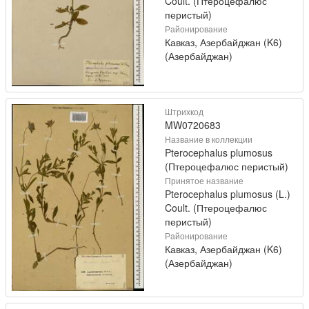
Coult. (Птероцефалюс
перистый)
Районирование
Кавказ, Азербайджан (K6)
(Азербайджан)
Штрихкод
MW0720683
Название в коллекции
Pterocephalus plumosus
(Птероцефалюс перистый)
Принятое название
Pterocephalus plumosus (L.)
Coult. (Птероцефалюс
перистый)
Районирование
Кавказ, Азербайджан (K6)
(Азербайджан)