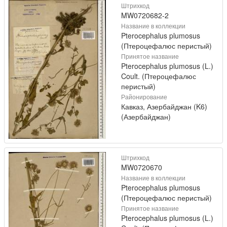
Штрихкод
MW0720682-2
Название в коллекции
Pterocephalus plumosus
(Птероцефалюс перистый)
Принятое название
Pterocephalus plumosus (L.)
Coult. (Птероцефалюс
перистый)
Районирование
Кавказ, Азербайджан (K6)
(Азербайджан)
Штрихкод
MW0720670
Название в коллекции
Pterocephalus plumosus
(Птероцефалюс перистый)
Принятое название
Pterocephalus plumosus (L.)