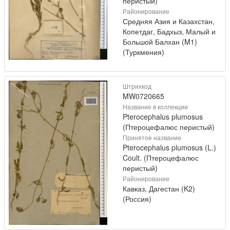
перистый)
Районирование
Средняя Азия и Казахстан,
Копетдаг, Бадхыз, Малый и
Большой Балхан (M1)
(Туркмения)
Штрихкод
MW0720665
Название в коллекции
Pterocephalus plumosus
(Птероцефалюс перистый)
Принятое название
Pterocephalus plumosus (L.)
Coult. (Птероцефалюс
перистый)
Районирование
Кавказ, Дагестан (K2)
(Россия)