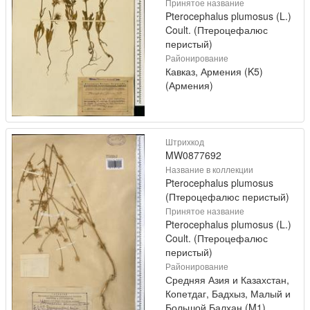
Принятое название
Pterocephalus plumosus (L.)
Coult. (Птероцефалюс
перистый)
Районирование
Кавказ, Армения (K5)
(Армения)
Штрихкод
MW0877692
Название в коллекции
Pterocephalus plumosus
(Птероцефалюс перистый)
Принятое название
Pterocephalus plumosus (L.)
Coult. (Птероцефалюс
перистый)
Районирование
Средняя Азия и Казахстан,
Копетдаг, Бадхыз, Малый и
Большой Балхан (M1)