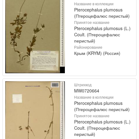
Название в коллекции
Pterocephalus plumosus
(Птероцефалюс перистый)
Принятое название
Pterocephalus plumosus (L.)
Coult. (Птероцефалюс
перистый)
Районирование
Крым (KRYM) (Россия)
Штрихкод
MW0720664
Название в коллекции
Pterocephalus plumosus
(Птероцефалюс перистый)
Принятое название
Pterocephalus plumosus (L.)
Coult. (Птероцефалюс
перистый)