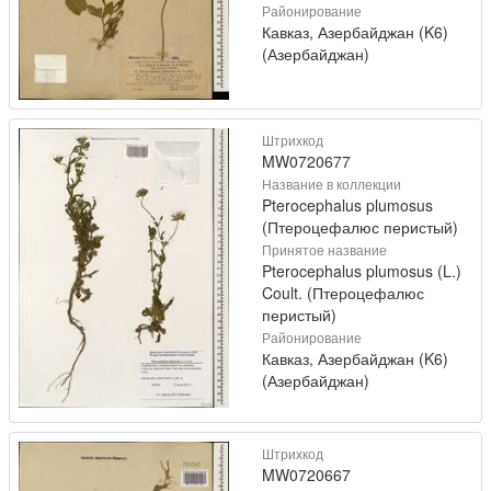
Районирование
Кавказ, Азербайджан (K6)
(Азербайджан)
Штрихкод
MW0720677
Название в коллекции
Pterocephalus plumosus
(Птероцефалюс перистый)
Принятое название
Pterocephalus plumosus (L.)
Coult. (Птероцефалюс
перистый)
Районирование
Кавказ, Азербайджан (K6)
(Азербайджан)
Штрихкод
MW0720667