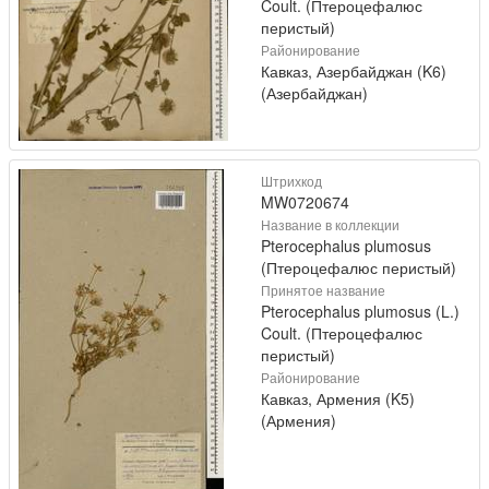
Coult. (Птероцефалюс
перистый)
Районирование
Кавказ, Азербайджан (K6)
(Азербайджан)
Штрихкод
MW0720674
Название в коллекции
Pterocephalus plumosus
(Птероцефалюс перистый)
Принятое название
Pterocephalus plumosus (L.)
Coult. (Птероцефалюс
перистый)
Районирование
Кавказ, Армения (K5)
(Армения)