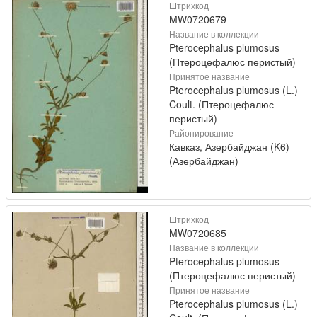
Штрихкод
MW0720679
Название в коллекции
Pterocephalus plumosus
(Птероцефалюс перистый)
Принятое название
Pterocephalus plumosus (L.)
Coult. (Птероцефалюс
перистый)
Районирование
Кавказ, Азербайджан (K6)
(Азербайджан)
Штрихкод
MW0720685
Название в коллекции
Pterocephalus plumosus
(Птероцефалюс перистый)
Принятое название
Pterocephalus plumosus (L.)