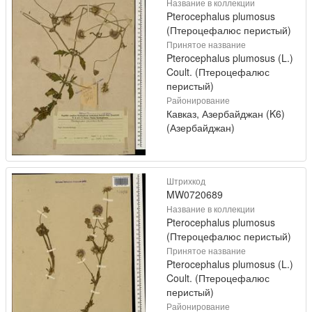
Название в коллекции
Pterocephalus plumosus
(Птероцефалюс перистый)
Принятое название
Pterocephalus plumosus (L.)
Coult. (Птероцефалюс
перистый)
Районирование
Кавказ, Азербайджан (K6)
(Азербайджан)
Штрихкод
MW0720689
Название в коллекции
Pterocephalus plumosus
(Птероцефалюс перистый)
Принятое название
Pterocephalus plumosus (L.)
Coult. (Птероцефалюс
перистый)
Районирование