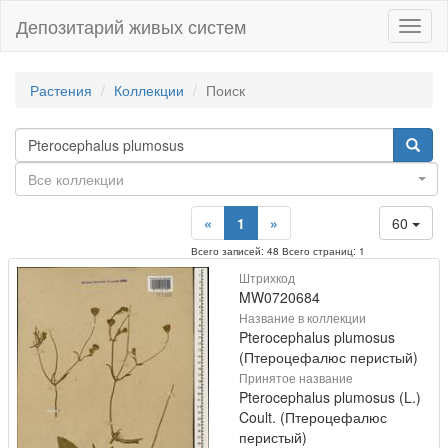
Депозитарий живых систем
Навиг
Растения
Коллекции
Поиск
Все коллекции
«
1
»
60
Всего записей: 48 Всего страниц: 1
Штрихкод
MW0720684
Название в коллекции
Pterocephalus plumosus
(Птероцефалюс перистый)
Принятое название
Pterocephalus plumosus (L.)
Coult. (Птероцефалюс
перистый)