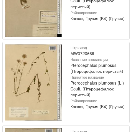
Coult. (Птероцефалюс
перистый)
Районирование
Кавказ, Грузия (K4) (Грузия)
Штрихкод
MW0720669
Название в коллекции
Pterocephalus plumosus
(Птероцефалюс перистый)
Принятое название
Pterocephalus plumosus (L.)
Coult. (Птероцефалюс
перистый)
Районирование
Кавказ, Грузия (K4) (Грузия)
Штрихкод