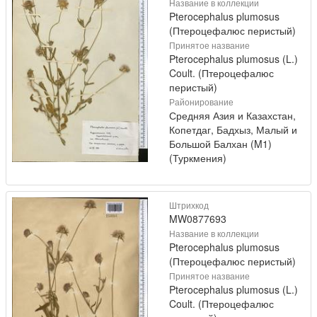
Название в коллекции
Pterocephalus plumosus
(Птероцефалюс перистый)
Принятое название
Pterocephalus plumosus (L.)
Coult. (Птероцефалюс
перистый)
Районирование
Средняя Азия и Казахстан,
Копетдаг, Бадхыз, Малый и
Большой Балхан (M1)
(Туркмения)
Штрихкод
MW0877693
Название в коллекции
Pterocephalus plumosus
(Птероцефалюс перистый)
Принятое название
Pterocephalus plumosus (L.)
Coult. (Птероцефалюс