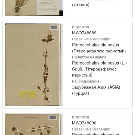
(Италия)
Штрихкод
MW0748689
Название в коллекции
Pterocephalus plumosus
(Птероцефалюс перистый)
Принятое название
Pterocephalus plumosus (L.)
Coult. (Птероцефалюс
перистый)
Районирование
Зарубежная Азия (ASIA)
(Турция)
Штрихкод
MW0748690
Название в коллекции
Pterocephalus plumosus