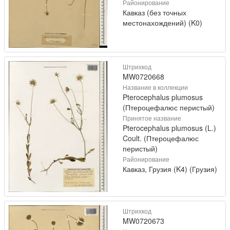
Районирование
Кавказ (без точных
местонахождений) (K0)
Штрихкод
MW0720668
Название в коллекции
Pterocephalus plumosus
(Птероцефалюс перистый)
Принятое название
Pterocephalus plumosus (L.)
Coult. (Птероцефалюс
перистый)
Районирование
Кавказ, Грузия (K4) (Грузия)
Штрихкод
MW0720673