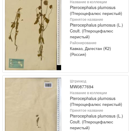
Название в коллекции
Pterocephalus plumosus
(Птероцефалюс перистый)
Принятое название
Pterocephalus plumosus (L.)
Coult. (Птероцефалюс
перистый)
Районирование
Кавказ, Дагестан (K2)
(Россия)
Штрихкод
MW0877694
Название в коллекции
Pterocephalus plumosus
(Птероцефалюс перистый)
Принятое название
Pterocephalus plumosus (L.)
Coult. (Птероцефалюс
перистый)