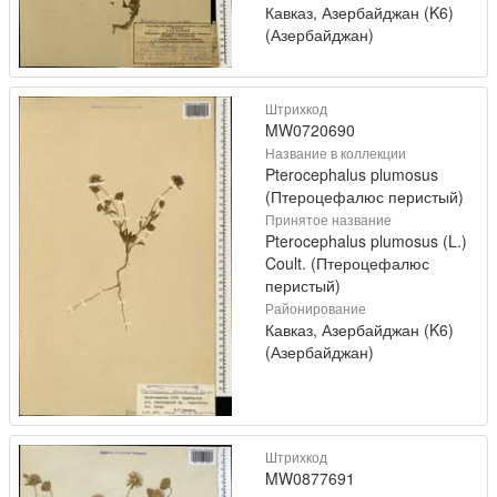
Кавказ, Азербайджан (K6)
(Азербайджан)
Штрихкод
MW0720690
Название в коллекции
Pterocephalus plumosus
(Птероцефалюс перистый)
Принятое название
Pterocephalus plumosus (L.)
Coult. (Птероцефалюс
перистый)
Районирование
Кавказ, Азербайджан (K6)
(Азербайджан)
Штрихкод
MW0877691