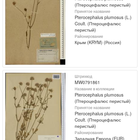
(Птероцефалюс перистый)
Принятое название
Pterocephalus plumosus (L.)
Coult. (Птероцефалюс
перистый)
Районирование
Крым (KRYM) (Россия)
Штрихкод
MW0791861
Название в коллекции
Pterocephalus plumosus
(Птероцефалюс перистый)
Принятое название
Pterocephalus plumosus (L.)
Coult. (Птероцефалюс
перистый)
Районирование
Западная Европа (EUR)