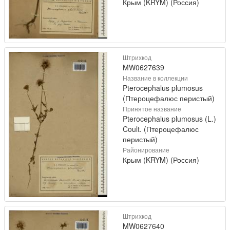
Крым (KRYM) (Россия)
Штрихкод
MW0627639
Название в коллекции
Pterocephalus plumosus
(Птероцефалюс перистый)
Принятое название
Pterocephalus plumosus (L.)
Coult. (Птероцефалюс
перистый)
Районирование
Крым (KRYM) (Россия)
Штрихкод
MW0627640