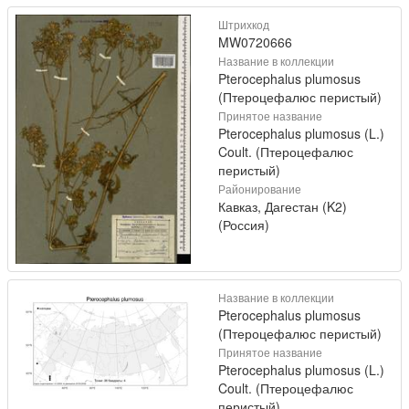
Штрихкод
MW0720666
Название в коллекции
Pterocephalus plumosus
(Птероцефалюс перистый)
Принятое название
Pterocephalus plumosus (L.)
Coult. (Птероцефалюс
перистый)
Районирование
Кавказ, Дагестан (K2)
(Россия)
Название в коллекции
Pterocephalus plumosus
(Птероцефалюс перистый)
Принятое название
Pterocephalus plumosus (L.)
Coult. (Птероцефалюс
перистый)