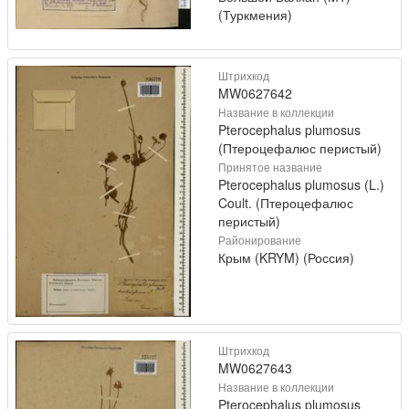
(Туркмения)
Штрихкод
MW0627642
Название в коллекции
Pterocephalus plumosus
(Птероцефалюс перистый)
Принятое название
Pterocephalus plumosus (L.)
Coult. (Птероцефалюс
перистый)
Районирование
Крым (KRYM) (Россия)
Штрихкод
MW0627643
Название в коллекции
Pterocephalus plumosus