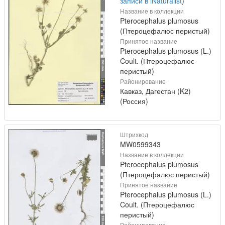
записи в iNaturalist
)
Название в коллекции
Pterocephalus plumosus
(Птероцефалюс перистый)
Принятое название
Pterocephalus plumosus (L.)
Coult. (Птероцефалюс
перистый)
Районирование
Кавказ, Дагестан (K2)
(Россия)
Штрихкод
MW0599343
Название в коллекции
Pterocephalus plumosus
(Птероцефалюс перистый)
Принятое название
Pterocephalus plumosus (L.)
Coult. (Птероцефалюс
перистый)
Районирование