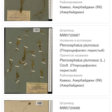
Районирование
Кавказ, Азербайджан (K6)
(Азербайджан)
Штрихкод
MW0720687
Название в коллекции
Pterocephalus plumosus
(Птероцефалюс перистый)
Принятое название
Pterocephalus plumosus (L.)
Coult. (Птероцефалюс
перистый)
Районирование
Кавказ, Азербайджан (K6)
(Азербайджан)
Штрихкод
MW0720688