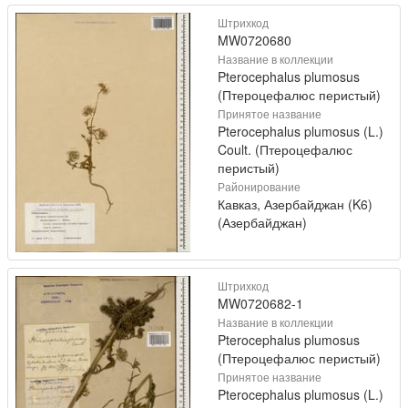
Штрихкод
MW0720680
Название в коллекции
Pterocephalus plumosus
(Птероцефалюс перистый)
Принятое название
Pterocephalus plumosus (L.)
Coult. (Птероцефалюс
перистый)
Районирование
Кавказ, Азербайджан (K6)
(Азербайджан)
Штрихкод
MW0720682-1
Название в коллекции
Pterocephalus plumosus
(Птероцефалюс перистый)
Принятое название
Pterocephalus plumosus (L.)