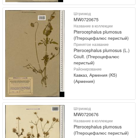
Штрихкод
MW0720675
Название в коллекции
Pterocephalus plumosus
(Птероцефалюс перистый)
Принятое название
Pterocephalus plumosus (L.)
Coult. (Птероцефалюс
перистый)
Районирование
Кавказ, Армения (K5)
(Армения)
Штрихкод
MW0720676
Название в коллекции
Pterocephalus plumosus
(Птероцефалюс перистый)