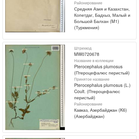
Районирование
Средняя Азия и Казахстан,
Копетдаг, Бадхыз, Малый и
Большой Балхан (M1)
(Туркмения)
Штрихкод
MW0720678
Название в коллекции
Pterocephalus plumosus
(Птероцефалюс перистый)
Принятое название
Pterocephalus plumosus (L.)
Coult. (Птероцефалюс
перистый)
Районирование
Кавказ, Азербайджан (K6)
(Азербайджан)