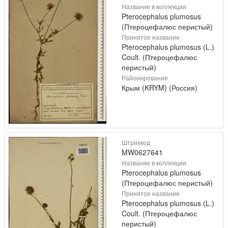
Название в коллекции
Pterocephalus plumosus
(Птероцефалюс перистый)
Принятое название
Pterocephalus plumosus (L.)
Coult. (Птероцефалюс
перистый)
Районирование
Крым (KRYM) (Россия)
Штрихкод
MW0627641
Название в коллекции
Pterocephalus plumosus
(Птероцефалюс перистый)
Принятое название
Pterocephalus plumosus (L.)
Coult. (Птероцефалюс
перистый)