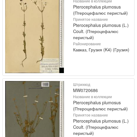
Название в коллекции
Pterocephalus plumosus
(Птероцефалюс перистый)
Принятое название
Pterocephalus plumosus (L.)
Coult. (Птероцефалюс
перистый)
Районирование
Кавказ, Грузия (K4) (Грузия)
Штрихкод
MW0720686
Название в коллекции
Pterocephalus plumosus
(Птероцефалюс перистый)
Принятое название
Pterocephalus plumosus (L.)
Coult. (Птероцефалюс
перистый)