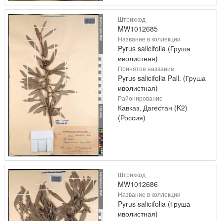
Штрихкод
MW1012685
Название в коллекции
Pyrus salicifolia (Груша
иволистная)
Принятое название
Pyrus salicifolia Pall. (Груша
иволистная)
Районирование
Кавказ, Дагестан (K2)
(Россия)
Штрихкод
MW1012686
Название в коллекции
Pyrus salicifolia (Груша
иволистная)