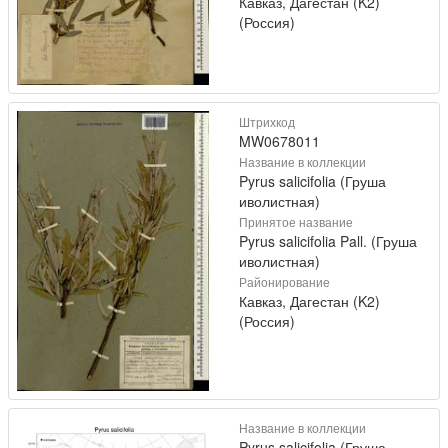
Кавказ, Дагестан (K2)
(Россия)
Штрихкод
MW0678011
Название в коллекции
Pyrus salicifolia (Груша
иволистная)
Принятое название
Pyrus salicifolia Pall. (Груша
иволистная)
Районирование
Кавказ, Дагестан (K2)
(Россия)
Название в коллекции
Pyrus salicifolia (Груша