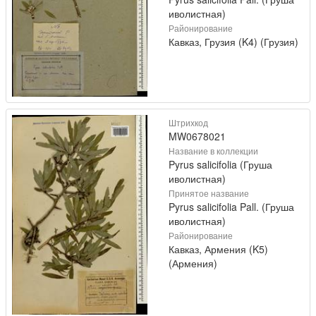
иволистная)
Районирование
Кавказ, Грузия (K4) (Грузия)
Штрихкод
MW0678021
Название в коллекции
Pyrus salicifolia (Груша
иволистная)
Принятое название
Pyrus salicifolia Pall. (Груша
иволистная)
Районирование
Кавказ, Армения (K5)
(Армения)