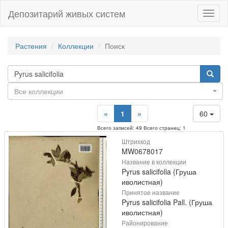
Депозитарий живых систем
Навиг
Растения
Коллекции
Поиск
Все коллекции
«
1
»
60
Всего записей: 49 Всего страниц: 1
Штрихкод
MW0678017
Название в коллекции
Pyrus salicifolia (Груша
иволистная)
Принятое название
Pyrus salicifolia Pall. (Груша
иволистная)
Районирование