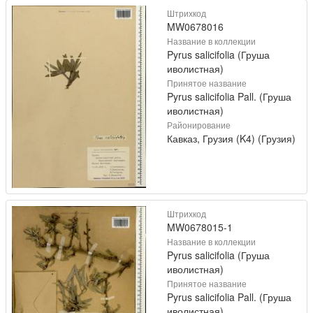
Штрихкод
MW0678016
Название в коллекции
Pyrus salicifolia (Груша
иволистная)
Принятое название
Pyrus salicifolia Pall. (Груша
иволистная)
Районирование
Кавказ, Грузия (K4) (Грузия)
Штрихкод
MW0678015-1
Название в коллекции
Pyrus salicifolia (Груша
иволистная)
Принятое название
Pyrus salicifolia Pall. (Груша
иволистная)