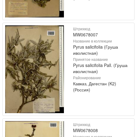
Штрихкод
MW0678007
Название в коллекции
Pyrus salicifolia (Груша
иволистная)
Принятое название
Pyrus salicifolia Pall. (Груша
иволистная)
Районирование
Кавказ, Дагестан (K2)
(Россия)
Штрихкод
MW0678008
Название в коллекции