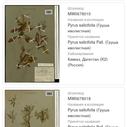
Штрихкод
MW0678010
Название в коллекции
Pyrus salicifolia (Груша
иволистная)
Принятое название
Pyrus salicifolia Pall. (Груша
иволистная)
Районирование
Кавказ, Дагестан (K2)
(Россия)
Штрихкод
MW0678018
Название в коллекции
Pyrus salicifolia (Груша
иволистная)
Принятое название
Pyrus salicifolia Pall. (Груша