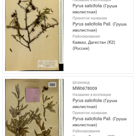
Pyrus salicifolia (Груша
иволистная)
Принятое название
Pyrus salicifolia Pall. (Груша
иволистная)
Районирование
Кавказ, Дагестан (K2)
(Россия)
Штрихкод
MW0678009
Название в коллекции
Pyrus salicifolia (Груша
иволистная)
Принятое название
Pyrus salicifolia Pall. (Груша
иволистная)
Районирование