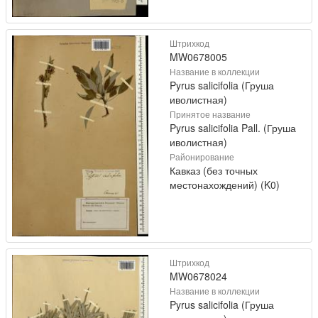
Штрихкод
MW0678005
Название в коллекции
Pyrus salicifolia (Груша
иволистная)
Принятое название
Pyrus salicifolia Pall. (Груша
иволистная)
Районирование
Кавказ (без точных
местонахождений) (K0)
Штрихкод
MW0678024
Название в коллекции
Pyrus salicifolia (Груша