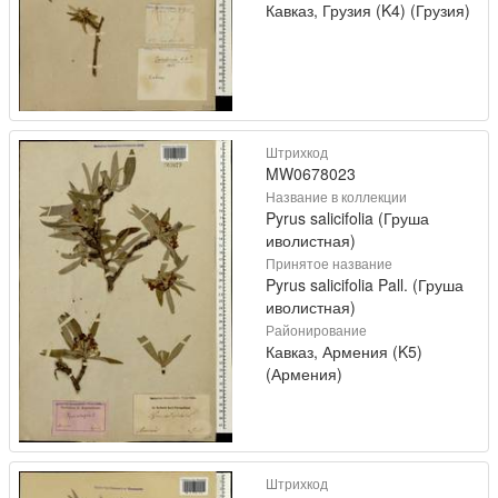
Кавказ, Грузия (K4) (Грузия)
Штрихкод
MW0678023
Название в коллекции
Pyrus salicifolia (Груша
иволистная)
Принятое название
Pyrus salicifolia Pall. (Груша
иволистная)
Районирование
Кавказ, Армения (K5)
(Армения)
Штрихкод