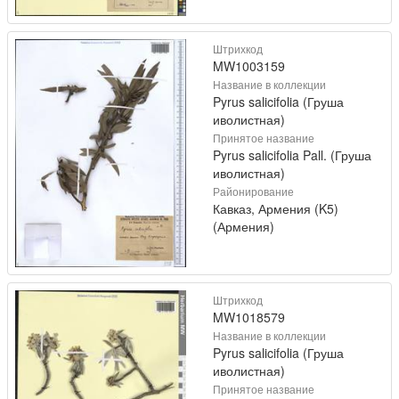
Штрихкод
MW1003159
Название в коллекции
Pyrus salicifolia (Груша
иволистная)
Принятое название
Pyrus salicifolia Pall. (Груша
иволистная)
Районирование
Кавказ, Армения (K5)
(Армения)
Штрихкод
MW1018579
Название в коллекции
Pyrus salicifolia (Груша
иволистная)
Принятое название