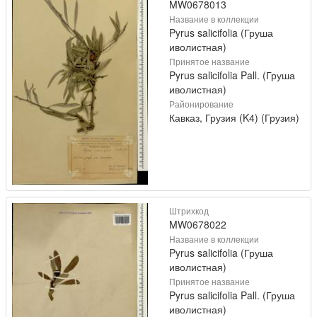
MW0678013
Название в коллекции
Pyrus salicifolia (Груша
иволистная)
Принятое название
Pyrus salicifolia Pall. (Груша
иволистная)
Районирование
Кавказ, Грузия (K4) (Грузия)
Штрихкод
MW0678022
Название в коллекции
Pyrus salicifolia (Груша
иволистная)
Принятое название
Pyrus salicifolia Pall. (Груша
иволистная)