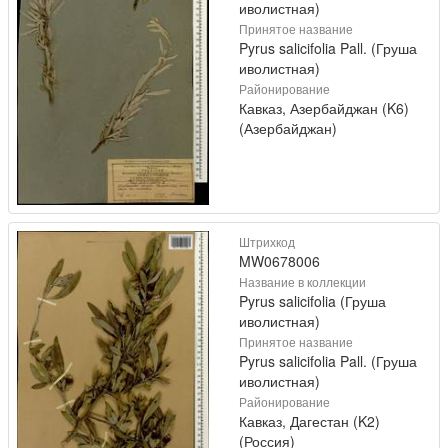
иволистная)
Принятое название
Pyrus salicifolia Pall. (Груша
иволистная)
Районирование
Кавказ, Азербайджан (K6)
(Азербайджан)
Штрихкод
MW0678006
Название в коллекции
Pyrus salicifolia (Груша
иволистная)
Принятое название
Pyrus salicifolia Pall. (Груша
иволистная)
Районирование
Кавказ, Дагестан (K2)
(Россия)