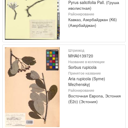
Pyrus salicifolia Pall. (Груша
иволистная)
Районирование
Кавказ, Азербайджан (K6)
(Азербайджан)
Штрихкод
MHA0139720
Название в коллекции
Sorbus rupicola
Принятое название
Aria rupicola (Syme)
Mezhenskyj
Районирование
Восточная Европа, Эстония
(E2c) (Эстония)