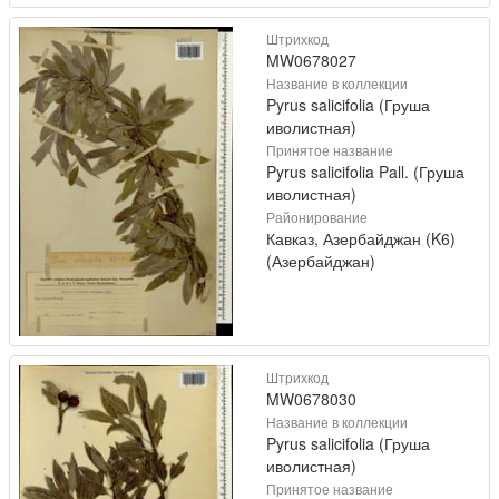
Штрихкод
MW0678027
Название в коллекции
Pyrus salicifolia (Груша
иволистная)
Принятое название
Pyrus salicifolia Pall. (Груша
иволистная)
Районирование
Кавказ, Азербайджан (K6)
(Азербайджан)
Штрихкод
MW0678030
Название в коллекции
Pyrus salicifolia (Груша
иволистная)
Принятое название