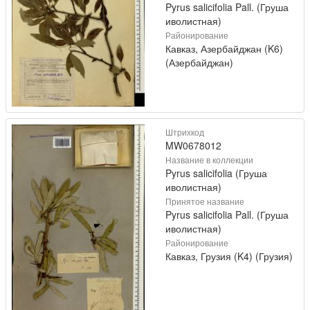
Pyrus salicifolia Pall. (Груша
иволистная)
Районирование
Кавказ, Азербайджан (K6)
(Азербайджан)
Штрихкод
MW0678012
Название в коллекции
Pyrus salicifolia (Груша
иволистная)
Принятое название
Pyrus salicifolia Pall. (Груша
иволистная)
Районирование
Кавказ, Грузия (K4) (Грузия)