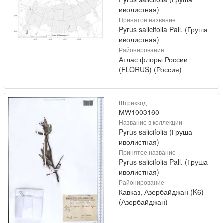
иволистная)
Принятое название
Pyrus salicifolia Pall. (Груша
иволистная)
Районирование
Атлас флоры России
(FLORUS) (Россия)
Штрихкод
MW1003160
Название в коллекции
Pyrus salicifolia (Груша
иволистная)
Принятое название
Pyrus salicifolia Pall. (Груша
иволистная)
Районирование
Кавказ, Азербайджан (K6)
(Азербайджан)