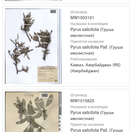
Штрихкод
MW1003161
Название в коллекции
Pyrus salicifolia (Груша
иволистная)
Принятое название
Pyrus salicifolia Pall. (Груша
иволистная)
Районирование
Кавказ, Азербайджан (K6)
(Азербайджан)
Штрихкод
MW1015825
Название в коллекции
Pyrus salicifolia (Груша
иволистная)
Принятое название
Pyrus salicifolia Pall. (Груша