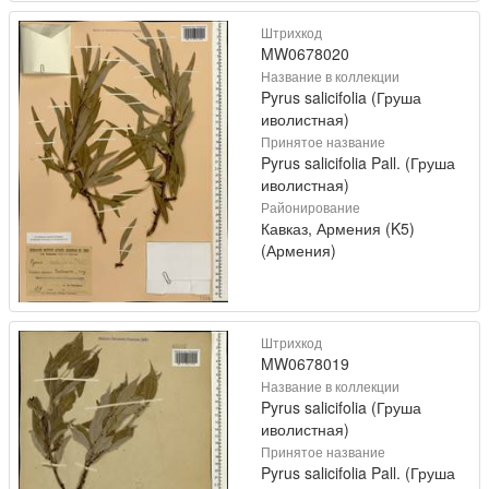
Штрихкод
MW0678020
Название в коллекции
Pyrus salicifolia (Груша
иволистная)
Принятое название
Pyrus salicifolia Pall. (Груша
иволистная)
Районирование
Кавказ, Армения (K5)
(Армения)
Штрихкод
MW0678019
Название в коллекции
Pyrus salicifolia (Груша
иволистная)
Принятое название
Pyrus salicifolia Pall. (Груша