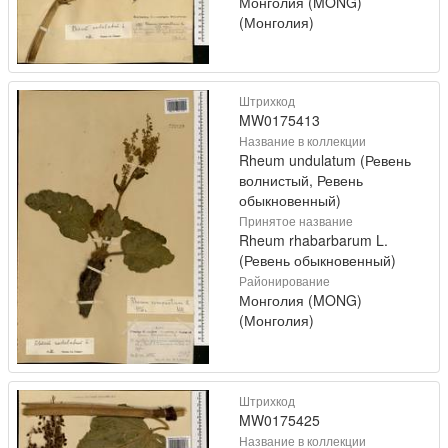
Монголия (MONG)
(Монголия)
Штрихкод
MW0175413
Название в коллекции
Rheum undulatum (Ревень
волнистый, Ревень
обыкновенный)
Принятое название
Rheum rhabarbarum L.
(Ревень обыкновенный)
Районирование
Монголия (MONG)
(Монголия)
Штрихкод
MW0175425
Название в коллекции