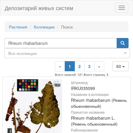
Депозитарий живых систем
Навиг
Растения
Коллекции
Поиск
Все коллекции
«
1
2
3
»
60
Всего записей: 121 Всего страниц: 3
Штрихкод
IRKU035099
Название в коллекции
Rheum rhabarbarum (Ревень
обыкновенный)
Принятое название
Rheum rhabarbarum L.
(Ревень обыкновенный)
Районирование