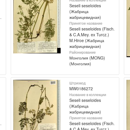
Seseli seseloides
(Жабрица
.
жабрицевидная)
Принятое название
Seseli seseloides (Fisch.
& C.A.Mey. ex Turcz.)
M.Hiroe (Жабрица
жабрицевидная)
Районирование
Монголия (MONG)
(Монголия)
Штрихкод
MW0186272
Название в коллекции
Seseli seseloides
(Жабрица
жабрицевидная)
Принятое название
.
Seseli seseloides (Fisch.
& C.A.Mey. ex Turcz.)