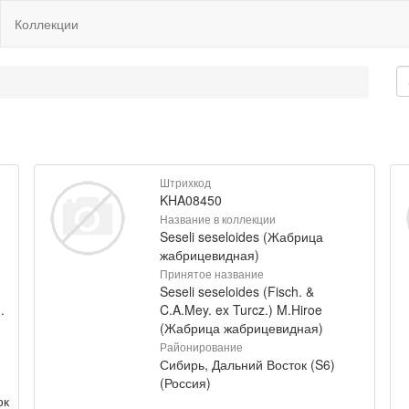
Коллекции
Штрихкод
KHA08450
Название в коллекции
Seseli seseloides (Жабрица
жабрицевидная)
Принятое название
Seseli seseloides (Fisch. &
.
C.A.Mey. ex Turcz.) M.Hiroe
(Жабрица жабрицевидная)
Районирование
Сибирь, Дальний Восток (S6)
(Россия)
ок