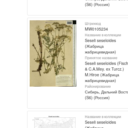
(S6) (Россия)
Штрихкод
MW0105234
Название в коллекции
Seseli seseloides
(Жабрица
жабрицевидная)
Принятое название
Seseli seseloides (Fisch
& C.A.Mey. ex Turcz.)
M.Hiroe (Жабрица
жабрицевидная)
Районирование
Сибирь, Дальний Вост
(S6) (Россия)
Название в коллекции
Seseli seseloides
(Жабрица