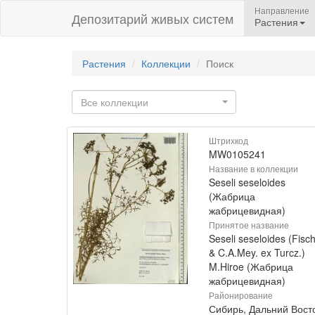
Направление
Депозитарий живых систем
Растения
Растения
Коллекции
Поиск
Все коллекции
Штрихкод
MW0105241
Название в коллекции
Seseli seseloides
(Жабрица
жабрицевидная)
Принятое название
Seseli seseloides (Fisch
& C.A.Mey. ex Turcz.)
M.Hiroe (Жабрица
жабрицевидная)
Районирование
Сибирь, Дальний Вост