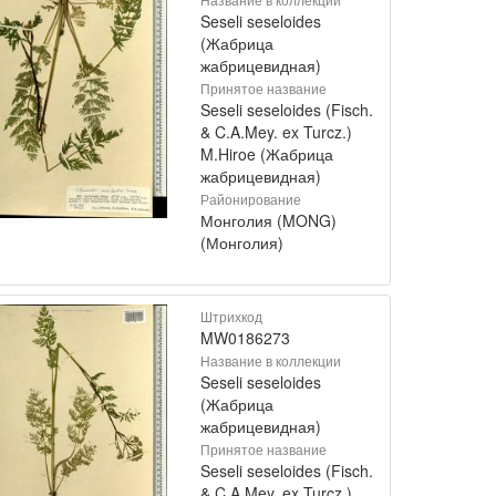
Seseli seseloides
(Жабрица
жабрицевидная)
Принятое название
Seseli seseloides (Fisch.
& C.A.Mey. ex Turcz.)
M.Hiroe (Жабрица
жабрицевидная)
Районирование
Монголия (MONG)
(Монголия)
Штрихкод
MW0186273
Название в коллекции
Seseli seseloides
(Жабрица
жабрицевидная)
Принятое название
Seseli seseloides (Fisch.
& C.A.Mey. ex Turcz.)