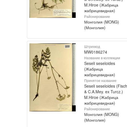
M.Hiroe (Жабрица
жабрицевидная)
Районирование
Монголия (MONG)
(Монголия)
Штрихкод
MW0186274
Название в коллекции
Seseli seseloides
(Жабрица
жабрицевидная)
Принятое название
Seseli seseloides (Fisch
& C.A.Mey. ex Turcz.)
M.Hiroe (Жабрица
жабрицевидная)
Районирование
Монголия (MONG)
(Монголия)