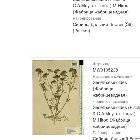
C.A.Mey. ex Turcz.) M.Hiroe
(Жабрица жабрицевидная)
Районирование
Сибирь, Дальний Восток (S6)
(Россия)
Штрихкод
MW0105238
Название в коллекции
Seseli seseloides
(Жабрица
жабрицевидная)
Принятое название
Seseli seseloides (Fisch
& C.A.Mey. ex Turcz.)
M.Hiroe (Жабрица
жабрицевидная)
Районирование
Сибирь, Дальний Вост