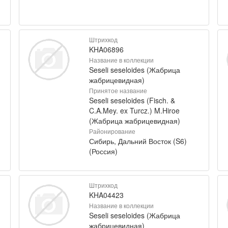
Штрихкод
KHA06896
Название в коллекции
Seseli seseloides (Жабрица
жабрицевидная)
Принятое название
Seseli seseloides (Fisch. &
C.A.Mey. ex Turcz.) M.Hiroe
(Жабрица жабрицевидная)
Районирование
Сибирь, Дальний Восток (S6)
(Россия)
Штрихкод
KHA04423
Название в коллекции
Seseli seseloides (Жабрица
жабрицевидная)