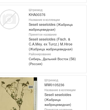
Штрихкод
KHA00376
Название в коллекции
Seseli seseloides (Жабрица
жабрицевидная)
Принятое название
Seseli seseloides (Fisch. &
C.A.Mey. ex Turcz.) M.Hiroe
(Жабрица жабрицевидная)
Районирование
Сибирь, Дальний Восток (S6)
(Россия)
Штрихкод
MW0105236
Название в коллекции
Seseli seseloides
(Жабрица
жабрицевидная)
Принятое название