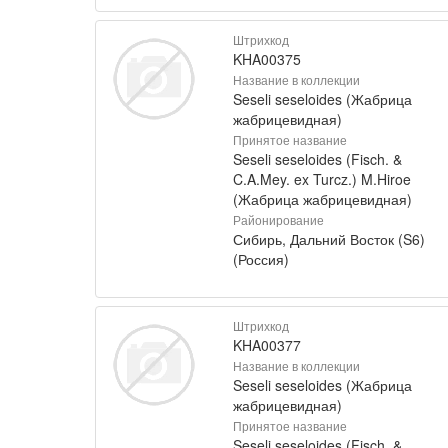
Штрихкод
KHA00375
Название в коллекции
Seseli seseloides (Жабрица
жабрицевидная)
Принятое название
Seseli seseloides (Fisch. &
C.A.Mey. ex Turcz.) M.Hiroe
(Жабрица жабрицевидная)
Районирование
Сибирь, Дальний Восток (S6)
(Россия)
Штрихкод
KHA00377
Название в коллекции
Seseli seseloides (Жабрица
жабрицевидная)
Принятое название
Seseli seseloides (Fisch. &