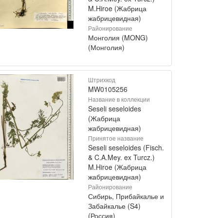
M.Hiroe (Жабрица
жабрицевидная)
Районирование
Монголия (MONG)
(Монголия)
Штрихкод
MW0105256
Название в коллекции
Seseli seseloides
(Жабрица
жабрицевидная)
Принятое название
Seseli seseloides (Fisch.
& C.A.Mey. ex Turcz.)
M.Hiroe (Жабрица
жабрицевидная)
Районирование
Сибирь, Прибайкалье и
Забайкалье (S4)
(Россия)