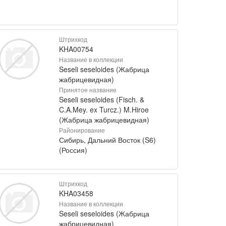
Штрихкод
KHA00754
Название в коллекции
Seseli seseloides (Жабрица
жабрицевидная)
Принятое название
Seseli seseloides (Fisch. &
C.A.Mey. ex Turcz.) M.Hiroe
(Жабрица жабрицевидная)
Районирование
Сибирь, Дальний Восток (S6)
(Россия)
Штрихкод
KHA03458
Название в коллекции
Seseli seseloides (Жабрица
жабрицевидная)