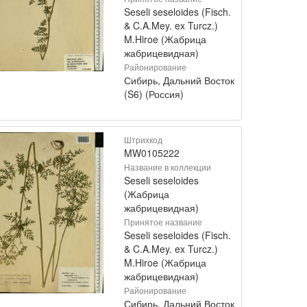
Seseli seseloides (Fisch.
& C.A.Mey. ex Turcz.)
M.Hiroe (Жабрица
жабрицевидная)
Районирование
Сибирь, Дальний Восток
(S6) (Россия)
Штрихкод
MW0105222
Название в коллекции
Seseli seseloides
(Жабрица
жабрицевидная)
Принятое название
Seseli seseloides (Fisch.
& C.A.Mey. ex Turcz.)
M.Hiroe (Жабрица
жабрицевидная)
Районирование
Сибирь, Дальний Восток