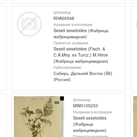
Штрихкод
KHA00548
Название в коллекции
Seseli seseloides (Жабрица
жабрицевидная)
Принятое название
Seseli seseloides (Fisch. &
C.A.Mey. ex Turcz.) M.Hiroe
(Жабрица жабрицевидная)
Районирование
Сибирь, Дальний Восток (S6)
(Россия)
Штрихкод
MW0105233
Название в коллекции
Seseli seseloides
(Жабрица
жабрицевидная)
Принятое название