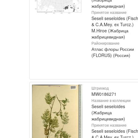
жабрицевидная)
Принятое название
Seseli seseloides (Fisch
& C.A.Mey. ex Turcz.)
M.Hiroe (Жабрица
жабрицевидная)
Районирование
Атлас флоры России
(FLORUS) (Россия)
Штрихкод
MW0186271
Название в коллекции
Seseli seseloides
(Жабрица
жабрицевидная)
Принятое название
Seseli seseloides (Fisch
& C.A.Mey. ex Turcz.)