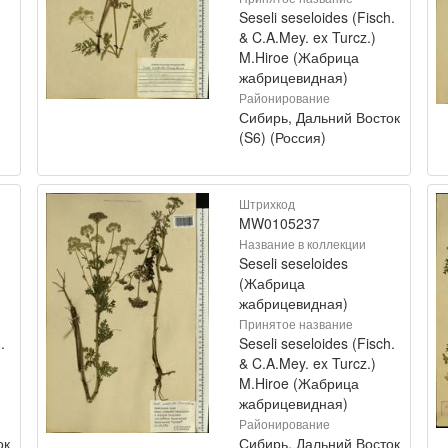
Seseli seseloides (Fisch.
& C.A.Mey. ex Turcz.)
M.Hiroe (Жабрица
жабрицевидная)
Районирование
Сибирь, Дальний Восток
(S6) (Россия)
Штрихкод
MW0105237
Название в коллекции
Seseli seseloides
(Жабрица
жабрицевидная)
Принятое название
.
Seseli seseloides (Fisch.
& C.A.Mey. ex Turcz.)
M.Hiroe (Жабрица
жабрицевидная)
Районирование
ок
Сибирь, Дальний Восток