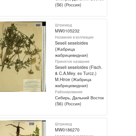
(S6) (Россия)
Штрихкод
MW0105232
Название в коллекции
Seseli seseloides
(Жабрица
жабрицевидная)
Принятое название
Seseli seseloides (Fisch.
& C.A.Mey. ex Turcz.)
M.Hiroe (Жабрица
жабрицевидная)
Районирование
Сибирь, Дальний Восток
(S6) (Россия)
Штрихкод
MW0186270
Название в коллекции