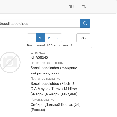
RU
EN
«
1
2
»
60
Всего записей: 63 Всего страниц: 2
Штрихкод
KHA06542
Название в коллекции
Seseli seseloides (Жабрица
жабрицевидная)
Принятое название
Seseli seseloides (Fisch. &
C.A.Mey. ex Turcz.) M.Hiroe
(Жабрица жабрицевидная)
Районирование
Сибирь, Дальний Восток (S6)
(Россия)