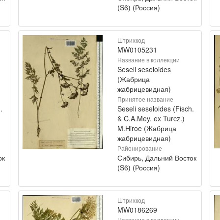
(S6) (Россия)
Штрихкод
MW0105231
Название в коллекции
Seseli seseloides
(Жабрица
жабрицевидная)
Принятое название
.
Seseli seseloides (Fisch.
& C.A.Mey. ex Turcz.)
M.Hiroe (Жабрица
жабрицевидная)
Районирование
ок
Сибирь, Дальний Восток
(S6) (Россия)
Штрихкод
MW0186269
Название в коллекции