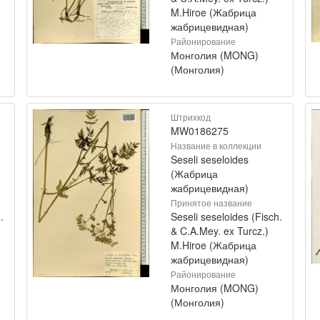
M.Hiroe (Жабрица
жабрицевидная)
Районирование
Монголия (MONG)
(Монголия)
Штрихкод
MW0186275
Название в коллекции
Seseli seseloides
(Жабрица
жабрицевидная)
Принятое название
.
Seseli seseloides (Fisch.
& C.A.Mey. ex Turcz.)
M.Hiroe (Жабрица
жабрицевидная)
Районирование
Монголия (MONG)
(Монголия)