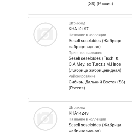
(S6) (Россия)
Штрихкод
KHA12197
Название в коллекции
Seseli seseloides (Жабрица
жабрицевидная)
Принятое название
Seseli seseloides (Fisch. &
C.A.Mey. ex Turcz.) M.Hiroe
(Жабрица жабрицевидная)
Районирование
Сибирь, Дальний Восток (S6)
(Россия)
Штрихкод
KHA14249
Название в коллекции
Seseli seseloides (Жабрица
жабрицевидная)