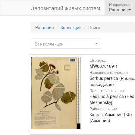
Направление
Депозитарий живых систем
Растения
Растения
Коллекции
Поиск
Все коллекции
Штрихкод
MW0678189-1
Название в коллекции
Sorbus persica (Рябин
персидская)
Принятое название
Hedlundia persica (Hedl
Mezhenskyj
Районирование
Кавказ, Армения (K5)
(Армения)