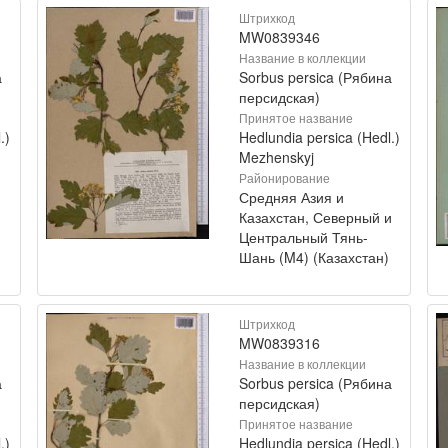
Штрихкод
MW0839346
Название в коллекции
а
Sorbus persica (Рябина
персидская)
Принятое название
.)
Hedlundia persica (Hedl.)
Mezhenskyj
Районирование
Средняя Азия и
Казахстан, Северный и
Центральный Тянь-
Шань (M4) (Казахстан)
Штрихкод
MW0839316
Название в коллекции
а
Sorbus persica (Рябина
персидская)
Принятое название
.)
Hedlundia persica (Hedl.)