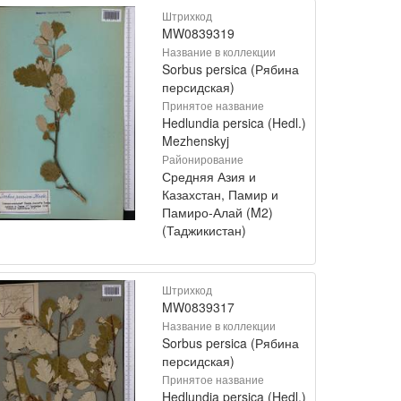
Штрихкод
MW0839319
Название в коллекции
Sorbus persica (Рябина
персидская)
Принятое название
Hedlundia persica (Hedl.)
Mezhenskyj
Районирование
Средняя Азия и
Казахстан, Памир и
Памиро-Алай (M2)
(Таджикистан)
Штрихкод
MW0839317
Название в коллекции
Sorbus persica (Рябина
персидская)
Принятое название
Hedlundia persica (Hedl.)