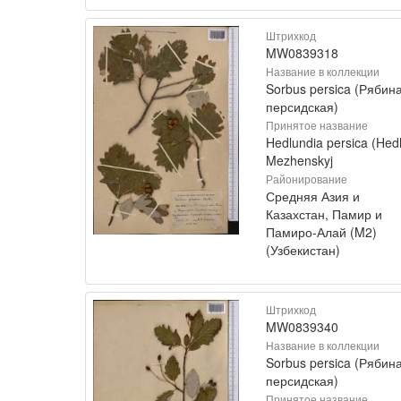
Штрихкод
MW0839318
Название в коллекции
Sorbus persica (Рябин
персидская)
Принятое название
Hedlundia persica (Hedl
Mezhenskyj
Районирование
Средняя Азия и
Казахстан, Памир и
Памиро-Алай (M2)
(Узбекистан)
Штрихкод
MW0839340
Название в коллекции
Sorbus persica (Рябин
персидская)
Принятое название