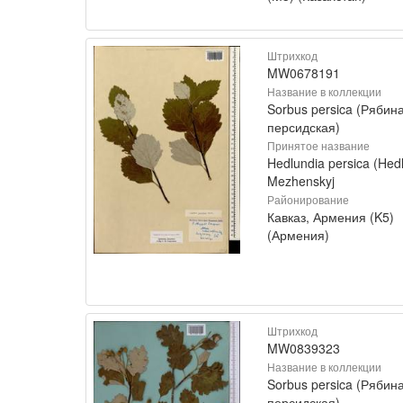
Штрихкод
MW0678191
Название в коллекции
Sorbus persica (Рябин
персидская)
Принятое название
Hedlundia persica (Hedl
Mezhenskyj
Районирование
Кавказ, Армения (K5)
(Армения)
Штрихкод
MW0839323
Название в коллекции
Sorbus persica (Рябин
персидская)