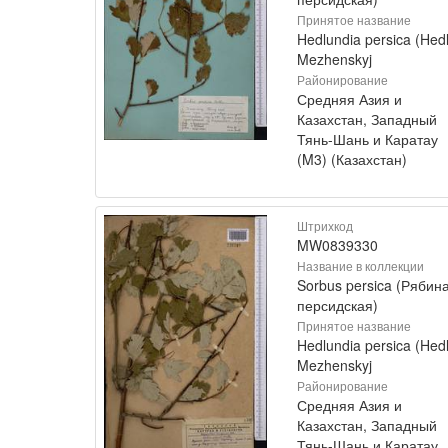
Принятое название
Hedlundia persica (Hedl
Mezhenskyj
Районирование
Средняя Азия и
Казахстан, Западный
Тянь-Шань и Каратау
(M3) (Казахстан)
Штрихкод
MW0839330
Название в коллекции
Sorbus persica (Рябин
персидская)
Принятое название
Hedlundia persica (Hedl
Mezhenskyj
Районирование
Средняя Азия и
Казахстан, Западный
Тянь-Шань и Каратау