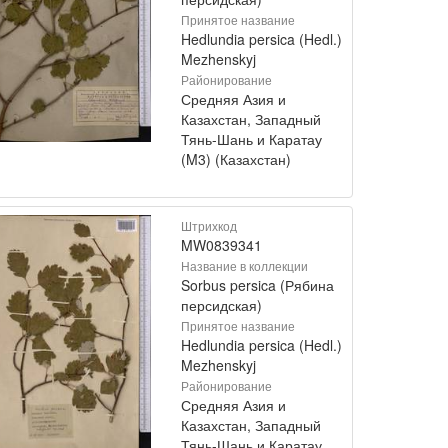
Принятое название
Hedlundia persica (Hedl.)
Mezhenskyj
Районирование
Средняя Азия и
Казахстан, Западный
Тянь-Шань и Каратау
(M3) (Казахстан)
Штрихкод
MW0839341
Название в коллекции
Sorbus persica (Рябина
персидская)
Принятое название
Hedlundia persica (Hedl.)
Mezhenskyj
Районирование
Средняя Азия и
Казахстан, Западный
Тянь-Шань и Каратау