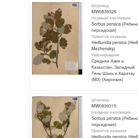
Штрихкод
MW0839326
Название в коллекции
Sorbus persica (Рябин
персидская)
Принятое название
Hedlundia persica (Hedl
Mezhenskyj
Районирование
Средняя Азия и
Казахстан, Западный
Тянь-Шань и Каратау
(M3) (Киргизия)
Штрихкод
MW0839315
Название в коллекции
Sorbus persica (Рябин
персидская)
Принятое название
Hedlundia persica (Hedl