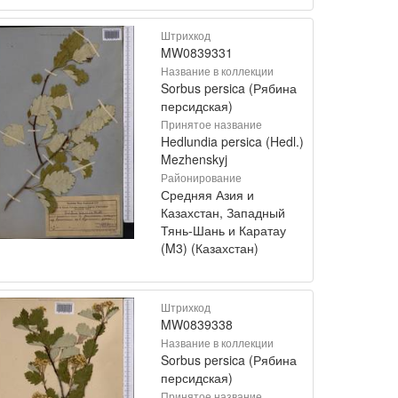
Штрихкод
MW0839331
Название в коллекции
Sorbus persica (Рябина
персидская)
Принятое название
Hedlundia persica (Hedl.)
Mezhenskyj
Районирование
Средняя Азия и
Казахстан, Западный
Тянь-Шань и Каратау
(M3) (Казахстан)
Штрихкод
MW0839338
Название в коллекции
Sorbus persica (Рябина
персидская)
Принятое название