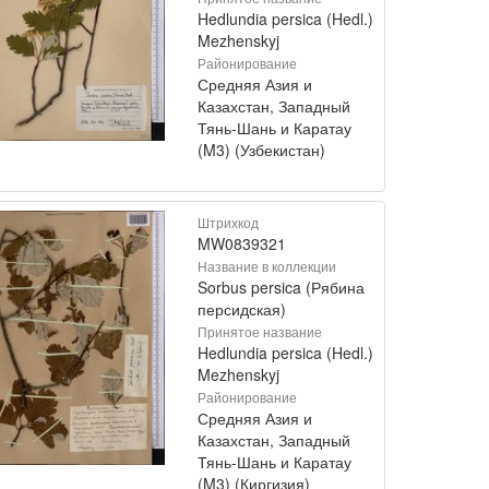
Hedlundia persica (Hedl.)
Mezhenskyj
Районирование
Средняя Азия и
Казахстан, Западный
Тянь-Шань и Каратау
(M3) (Узбекистан)
Штрихкод
MW0839321
Название в коллекции
Sorbus persica (Рябина
персидская)
Принятое название
Hedlundia persica (Hedl.)
Mezhenskyj
Районирование
Средняя Азия и
Казахстан, Западный
Тянь-Шань и Каратау
(M3) (Киргизия)