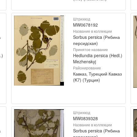
Штрихкод
MW0678192
Название в коллекции
а
Sorbus persica (Рябина
персидская)
Принятое название
.)
Hedlundia persica (Hedl.)
Mezhenskyj
Районирование
Кавказ, Турецкий Кавказ
(K7) (Турция)
Штрихкод
MW0839328
Название в коллекции
а
Sorbus persica (Рябина
персидская)