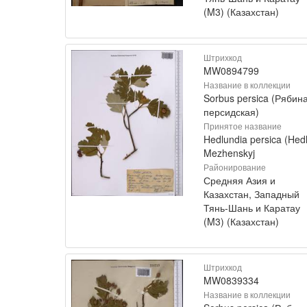
(M3) (Казахстан)
Штрихкод
MW0894799
Название в коллекции
Sorbus persica (Рябин
персидская)
Принятое название
Hedlundia persica (Hedl
Mezhenskyj
Районирование
Средняя Азия и
Казахстан, Западный
Тянь-Шань и Каратау
(M3) (Казахстан)
Штрихкод
MW0839334
Название в коллекции