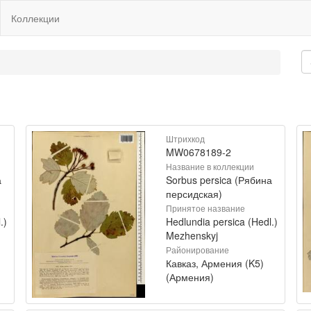
Коллекции
Штрихкод
MW0678189-2
Название в коллекции
а
Sorbus persica (Рябина
персидская)
Принятое название
.)
Hedlundia persica (Hedl.)
Mezhenskyj
Районирование
Кавказ, Армения (K5)
(Армения)