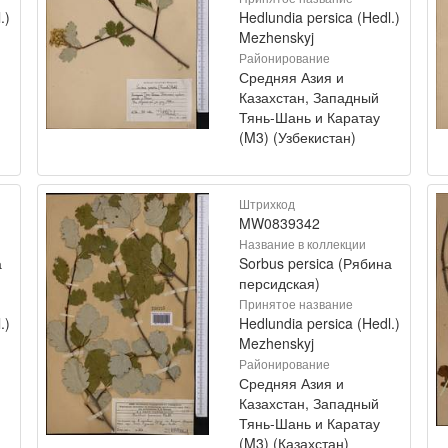
.)
Hedlundia persica (Hedl.)
Mezhenskyj
Районирование
Средняя Азия и
Казахстан, Западный
Тянь-Шань и Каратау
(M3) (Узбекистан)
Штрихкод
MW0839342
Название в коллекции
а
Sorbus persica (Рябина
персидская)
Принятое название
.)
Hedlundia persica (Hedl.)
Mezhenskyj
Районирование
Средняя Азия и
Казахстан, Западный
Тянь-Шань и Каратау
(M3) (Казахстан)