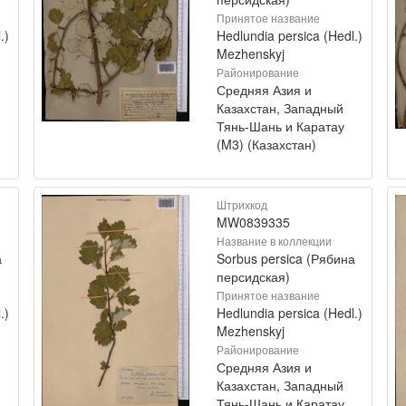
Принятое название
.)
Hedlundia persica (Hedl.)
Mezhenskyj
Районирование
Средняя Азия и
Казахстан, Западный
Тянь-Шань и Каратау
(M3) (Казахстан)
Штрихкод
MW0839335
Название в коллекции
а
Sorbus persica (Рябина
персидская)
Принятое название
.)
Hedlundia persica (Hedl.)
Mezhenskyj
Районирование
Средняя Азия и
Казахстан, Западный
Тянь-Шань и Каратау