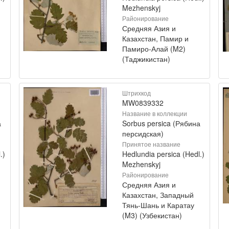
Mezhenskyj
Районирование
Средняя Азия и
Казахстан, Памир и
Памиро-Алай (M2)
(Таджикистан)
Штрихкод
MW0839332
Название в коллекции
а
Sorbus persica (Рябина
персидская)
Принятое название
.)
Hedlundia persica (Hedl.)
Mezhenskyj
Районирование
Средняя Азия и
Казахстан, Западный
Тянь-Шань и Каратау
(M3) (Узбекистан)