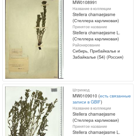
MW0108991
Название в коллекции
Stellera chamaejasme
(Стеллера карликовая)
Принятое название
Stellera chamaejasme L.
(Стеллера карликовая)
Районирование
Сибирь, Прибайкалье и
Забайкалье (S4) (Россия)
Штрихкод
MW0109010 (
есть связанные
записи в GBIF
)
Название в коллекции
Stellera chamaejasme
(Стеллера карликовая)
Принятое название
Stellera chamaejasme L.