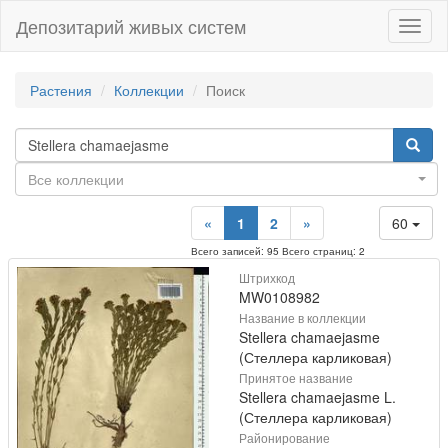
Депозитарий живых систем
Навиг
Растения
Коллекции
Поиск
Все коллекции
«
1
2
»
60
Всего записей: 95 Всего страниц: 2
Штрихкод
MW0108982
Название в коллекции
Stellera chamaejasme
(Стеллера карликовая)
Принятое название
Stellera chamaejasme L.
(Стеллера карликовая)
Районирование