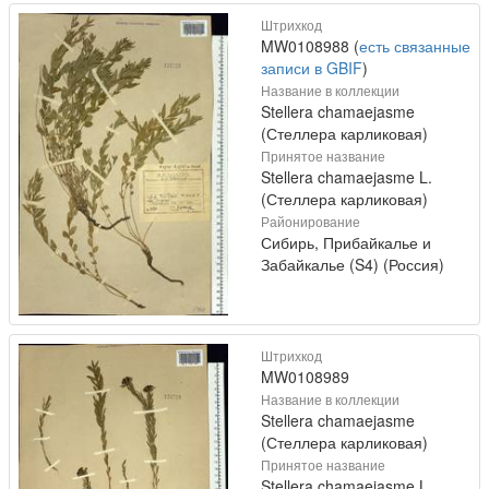
Штрихкод
MW0108988 (
есть связанные
записи в GBIF
)
Название в коллекции
Stellera chamaejasme
(Стеллера карликовая)
Принятое название
Stellera chamaejasme L.
(Стеллера карликовая)
Районирование
Сибирь, Прибайкалье и
Забайкалье (S4) (Россия)
Штрихкод
MW0108989
Название в коллекции
Stellera chamaejasme
(Стеллера карликовая)
Принятое название
Stellera chamaejasme L.