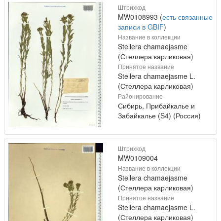
Штрихкод
MW0108993 (
есть связанные
записи в GBIF
)
Название в коллекции
Stellera chamaejasme
(Стеллера карликовая)
Принятое название
Stellera chamaejasme L.
(Стеллера карликовая)
Районирование
Сибирь, Прибайкалье и
Забайкалье (S4) (Россия)
Штрихкод
MW0109004
Название в коллекции
Stellera chamaejasme
(Стеллера карликовая)
Принятое название
Stellera chamaejasme L.
(Стеллера карликовая)