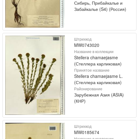
Сибирь, Прибайкалье и
Забайкалье (S4) (Россия)
Штрихкод
MW0743020
Название в коллекции
Stellera chamaejasme
(Стеллера карликовая)
Принятое название
Stellera chamaejasme L.
(Стеллера карликовая)
Районирование
Зарубежная Азия (ASIA)
(КНР)
Штрихкод
MW0185674
Название в коллекции