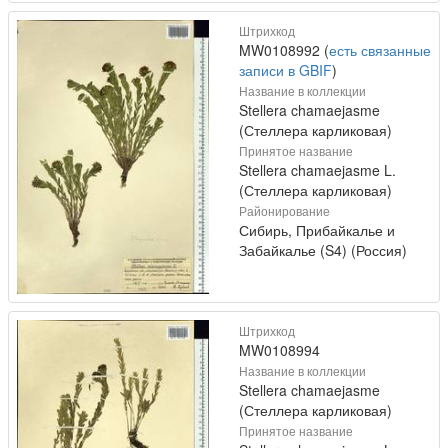
Штрихкод
MW0108992 (
есть связанные
записи в GBIF
)
Название в коллекции
Stellera chamaejasme
(Стеллера карликовая)
Принятое название
Stellera chamaejasme L.
(Стеллера карликовая)
Районирование
Сибирь, Прибайкалье и
Забайкалье (S4) (Россия)
Штрихкод
MW0108994
Название в коллекции
Stellera chamaejasme
(Стеллера карликовая)
Принятое название