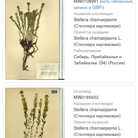
MW0108981 (
есть связанные
записи в GBIF
)
Название в коллекции
Stellera chamaejasme
(Стеллера карликовая)
Принятое название
Stellera chamaejasme L.
(Стеллера карликовая)
Районирование
Сибирь, Прибайкалье и
Забайкалье (S4) (Россия)
Штрихкод
MW0185652
Название в коллекции
Stellera chamaejasme
(Стеллера карликовая)
Принятое название
Stellera chamaejasme L.
(Стеллера карликовая)