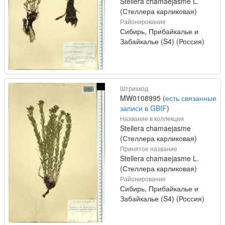
Stellera chamaejasme L.
(Стеллера карликовая)
Районирование
Сибирь, Прибайкалье и
Забайкалье (S4) (Россия)
Штрихкод
MW0108995 (
есть связанные
записи в GBIF
)
Название в коллекции
Stellera chamaejasme
(Стеллера карликовая)
Принятое название
Stellera chamaejasme L.
(Стеллера карликовая)
Районирование
Сибирь, Прибайкалье и
Забайкалье (S4) (Россия)