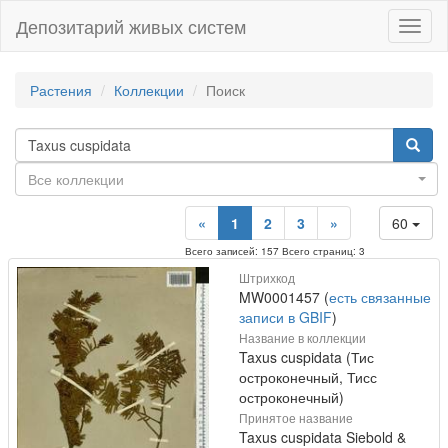
Депозитарий живых систем
Навиг
Растения
Коллекции
Поиск
Все коллекции
«
1
2
3
»
60
Всего записей: 157 Всего страниц: 3
Штрихкод
MW0001457 (
есть связанные
записи в GBIF
)
Название в коллекции
Taxus cuspidata (Тис
остроконечный, Тисс
остроконечный)
Принятое название
Taxus cuspidata Siebold &