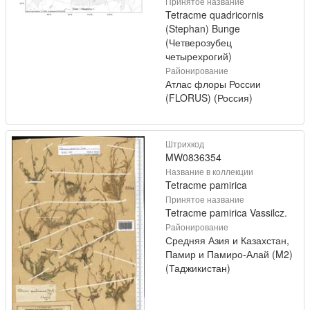
Принятое название
Tetracme quadricornis
(Stephan) Bunge
(Четверозубец
четырехрогий)
Районирование
Атлас флоры России
(FLORUS) (Россия)
Штрихкод
MW0836354
Название в коллекции
Tetracme pamirica
Принятое название
Tetracme pamirica Vassilcz.
Районирование
Средняя Азия и Казахстан,
Памир и Памиро-Алай (M2)
(Таджикистан)