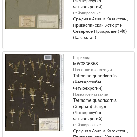
(Четверозубец
четырехрогий)
Районирование
Средняя Азия и Казахстан,
Прикаспийский Устюрт и
Северное Приаралье (M8)
(Казахстан)
Штрихкод
MW0836358
Название в коллекции
Tetracme quadricornis
(Четверозубец
четырехрогий)
Принятое название
Tetracme quadricornis
(Stephan) Bunge
(Четверозубец
четырехрогий)
Районирование
Средняя Азия и Казахстан,
Прикаспийский Устюрт и