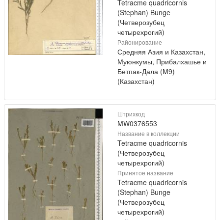
Tetracme quadricornis
(Stephan) Bunge
(Четверозубец
четырехрогий)
Районирование
Средняя Азия и Казахстан,
Муюнкумы, Прибалхашье и
Бетпак-Дала (M9)
(Казахстан)
Штрихкод
MW0376553
Название в коллекции
Tetracme quadricornis
(Четверозубец
четырехрогий)
Принятое название
Tetracme quadricornis
(Stephan) Bunge
(Четверозубец
четырехрогий)