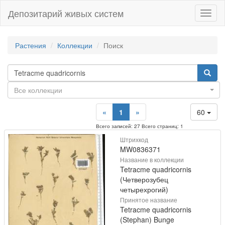
Депозитарий живых систем
Навиг
Растения
Коллекции
Поиск
Все коллекции
«
1
»
60
Всего записей: 27 Всего страниц: 1
Штрихкод
MW0836371
Название в коллекции
Tetracme quadricornis
(Четверозубец
четырехрогий)
Принятое название
Tetracme quadricornis
(Stephan) Bunge