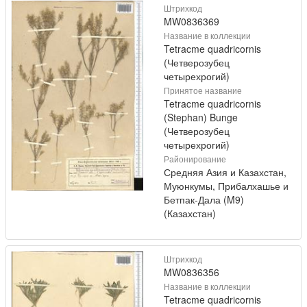
Штрихкод
MW0836369
Название в коллекции
Tetracme quadricornis
(Четверозубец
четырехрогий)
Принятое название
Tetracme quadricornis
(Stephan) Bunge
(Четверозубец
четырехрогий)
Районирование
Средняя Азия и Казахстан,
Муюнкумы, Прибалхашье и
Бетпак-Дала (M9)
(Казахстан)
Штрихкод
MW0836356
Название в коллекции
Tetracme quadricornis