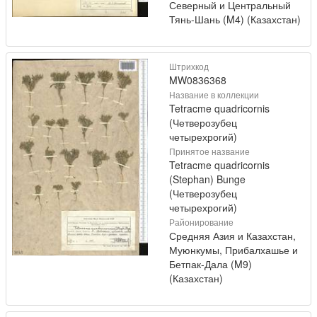
Северный и Центральный
Тянь-Шань (M4) (Казахстан)
Штрихкод
MW0836368
Название в коллекции
Tetracme quadricornis
(Четверозубец
четырехрогий)
Принятое название
Tetracme quadricornis
(Stephan) Bunge
(Четверозубец
четырехрогий)
Районирование
Средняя Азия и Казахстан,
Муюнкумы, Прибалхашье и
Бетпак-Дала (M9)
(Казахстан)