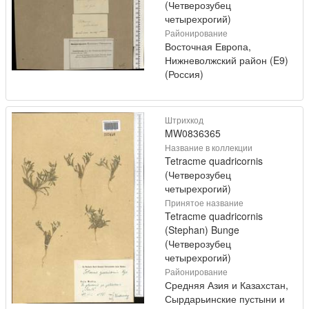
(Четверозубец
четырехрогий)
Районирование
Восточная Европа,
Нижневолжский район (E9)
(Россия)
Штрихкод
MW0836365
Название в коллекции
Tetracme quadricornis
(Четверозубец
четырехрогий)
Принятое название
Tetracme quadricornis
(Stephan) Bunge
(Четверозубец
четырехрогий)
Районирование
Средняя Азия и Казахстан,
Сырдарьинские пустыни и