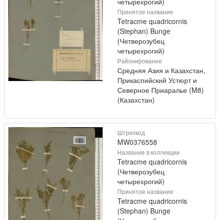
четырехрогий)
Принятое название
Tetracme quadricornis
(Stephan) Bunge
(Четверозубец
четырехрогий)
Районирование
Средняя Азия и Казахстан,
Прикаспийский Устюрт и
Северное Приаралье (M8)
(Казахстан)
Штрихкод
MW0376558
Название в коллекции
Tetracme quadricornis
(Четверозубец
четырехрогий)
Принятое название
Tetracme quadricornis
(Stephan) Bunge