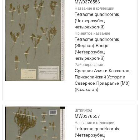
MW0376556
Название в коллекции
Tetracme quadricornis
(Четверозубец
четырехрогий)
Принятое название
Tetracme quadricornis
(Stephan) Bunge
(Четверозубец
четырехрогий)
Районирование
Средняя Азия и Казахстан,
Прикаспийский Устюрт и
Северное Приаралье (M8)
(Казахстан)
Штрихкод
MW0376557
Название в коллекции
Tetracme quadricornis
(Четверозубец