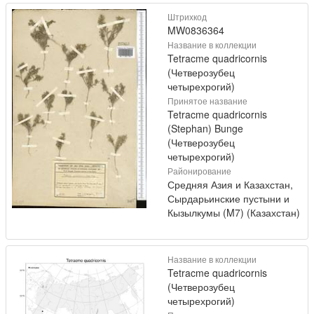
Штрихкод
MW0836364
Название в коллекции
Tetracme quadricornis
(Четверозубец
четырехрогий)
Принятое название
Tetracme quadricornis
(Stephan) Bunge
(Четверозубец
четырехрогий)
Районирование
Средняя Азия и Казахстан,
Сырдарьинские пустыни и
Кызылкумы (M7) (Казахстан)
Название в коллекции
Tetracme quadricornis
(Четверозубец
четырехрогий)