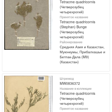
Tetracme quadricornis
(Четверозубец
четырехрогий)
Принятое название
Tetracme quadricornis
(Stephan) Bunge
(Четверозубец
четырехрогий)
Районирование
Средняя Азия и Казахстан,
Муюнкумы, Прибалхашье и
Бетпак-Дала (M9)
(Казахстан)
Штрихкод
MW0836372
Название в коллекции
Tetracme quadricornis
(Четверозубец
четырехрогий)
Принятое название