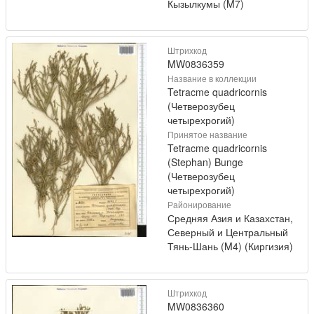
Кызылкумы (M7)
Штрихкод
MW0836359
Название в коллекции
Tetracme quadricornis
(Четверозубец
четырехрогий)
Принятое название
Tetracme quadricornis
(Stephan) Bunge
(Четверозубец
четырехрогий)
Районирование
Средняя Азия и Казахстан,
Северный и Центральный
Тянь-Шань (M4) (Киргизия)
Штрихкод
MW0836360