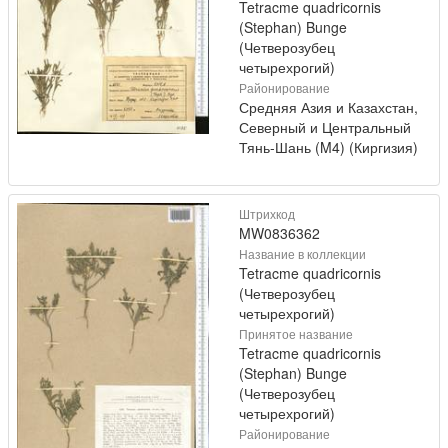
Tetracme quadricornis
(Stephan) Bunge
(Четверозубец
четырехрогий)
Районирование
Средняя Азия и Казахстан,
Северный и Центральный
Тянь-Шань (M4) (Киргизия)
Штрихкод
MW0836362
Название в коллекции
Tetracme quadricornis
(Четверозубец
четырехрогий)
Принятое название
Tetracme quadricornis
(Stephan) Bunge
(Четверозубец
четырехрогий)
Районирование