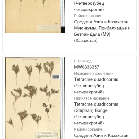
(Четверозубец
четырехрогий)
Районирование
Средняя Азия и Казахстан,
Муюнкумы, Прибалхашье и
Бетпак-Дала (M9)
(Казахстан)
Штрихкод
MW0836357
Название в коллекции
Tetracme quadricornis
(Четверозубец
четырехрогий)
Принятое название
Tetracme quadricornis
(Stephan) Bunge
(Четверозубец
четырехрогий)
Районирование
Средняя Азия и Казахстан,