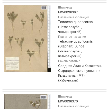
Штрихкод
MW0836367
Название в коллекции
Tetracme quadricornis
(Четверозубец
четырехрогий)
Принятое название
Tetracme quadricornis
(Stephan) Bunge
(Четверозубец
четырехрогий)
Районирование
Средняя Азия и Казахстан,
Сырдарьинские пустыни и
Кызылкумы (M7)
(Узбекистан)
Штрихкод
MW0836370
Название в коллекции