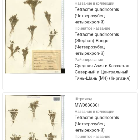
Название в коллекции
Tetracme quadricornis
(Четверозубец
четырехрогий)
Принятое название
Tetracme quadricornis
(Stephan) Bunge
(Четверозубец
четырехрогий)
Районирование
Средняя Азия и Казахстан,
Северный и Центральный
Тянь-Шань (M4) (Киргизия)
Штрихкод
MW0836361
Название в коллекции
Tetracme quadricornis
(Четверозубец
четырехрогий)
Принятое название