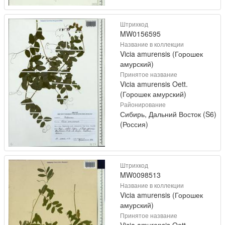
Штрихкод
MW0156595
Название в коллекции
Vicia amurensis (Горошек
амурский)
Принятое название
Vicia amurensis Oett.
(Горошек амурский)
Районирование
Сибирь, Дальний Восток (S6)
(Россия)
Штрихкод
MW0098513
Название в коллекции
Vicia amurensis (Горошек
амурский)
Принятое название
Vicia amurensis Oett.