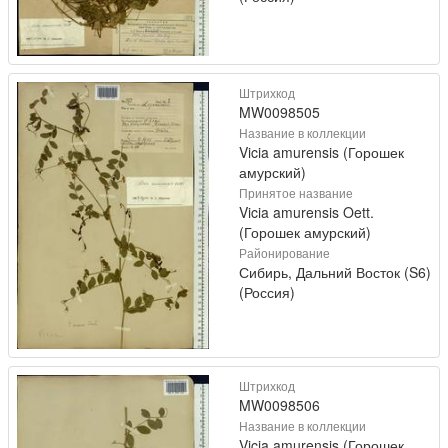
Штрихкод
MW0098505
Название в коллекции
Vicia amurensis (Горошек
амурский)
Принятое название
Vicia amurensis Oett.
(Горошек амурский)
Районирование
Сибирь, Дальний Восток (S6)
(Россия)
Штрихкод
MW0098506
Название в коллекции
Vicia amurensis (Горошек