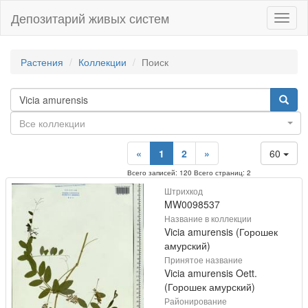
Депозитарий живых систем
Навиг
Растения
Коллекции
Поиск
Все коллекции
«
1
2
»
60
Всего записей: 120 Всего страниц: 2
Штрихкод
MW0098537
Название в коллекции
Vicia amurensis (Горошек
амурский)
Принятое название
Vicia amurensis Oett.
(Горошек амурский)
Районирование