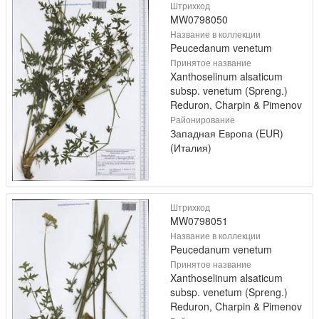
Штрихкод
MW0798050
Название в коллекции
Peucedanum venetum
Принятое название
Xanthoselinum alsaticum
subsp. venetum (Spreng.)
Reduron, Charpin & Pimenov
Районирование
Западная Европа (EUR)
(Италия)
Штрихкод
MW0798051
Название в коллекции
Peucedanum venetum
Принятое название
Xanthoselinum alsaticum
subsp. venetum (Spreng.)
Reduron, Charpin & Pimenov