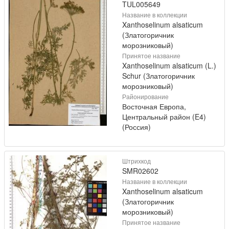
TUL005649
Название в коллекции
Xanthoselinum alsaticum
(Златогоричник
морозниковый)
Принятое название
Xanthoselinum alsaticum (L.)
Schur (Златогоричник
морозниковый)
Районирование
Восточная Европа,
Центральный район (E4)
(Россия)
Штрихкод
SMR02602
Название в коллекции
Xanthoselinum alsaticum
(Златогоричник
морозниковый)
Принятое название