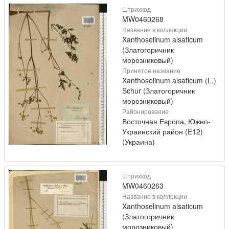
Штрихкод
MW0460268
Название в коллекции
Xanthoselinum alsaticum
(Златогоричник
морозниковый)
Принятое название
Xanthoselinum alsaticum (L.)
Schur (Златогоричник
морозниковый)
Районирование
Восточная Европа, Южно-
Украинский район (E12)
(Украина)
Штрихкод
MW0460263
Название в коллекции
Xanthoselinum alsaticum
(Златогоричник
морозниковый)