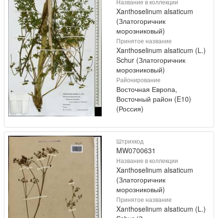
Название в коллекции
Xanthoselinum alsaticum
(Златогоричник
морозниковый)
Принятое название
Xanthoselinum alsaticum (L.)
Schur (Златогоричник
морозниковый)
Районирование
Восточная Европа,
Восточный район (E10)
(Россия)
Штрихкод
MW0700631
Название в коллекции
Xanthoselinum alsaticum
(Златогоричник
морозниковый)
Принятое название
Xanthoselinum alsaticum (L.)