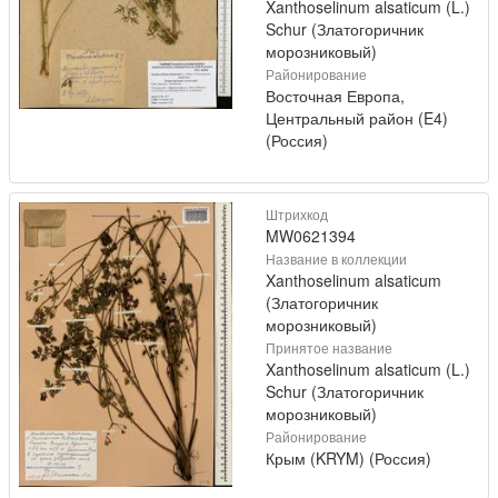
Xanthoselinum alsaticum (L.)
Schur (Златогоричник
морозниковый)
Районирование
Восточная Европа,
Центральный район (E4)
(Россия)
Штрихкод
MW0621394
Название в коллекции
Xanthoselinum alsaticum
(Златогоричник
морозниковый)
Принятое название
Xanthoselinum alsaticum (L.)
Schur (Златогоричник
морозниковый)
Районирование
Крым (KRYM) (Россия)