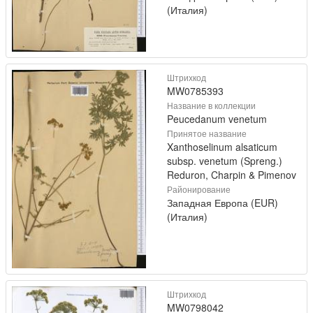
(Италия)
Штрихкод
MW0785393
Название в коллекции
Peucedanum venetum
Принятое название
Xanthoselinum alsaticum
subsp. venetum (Spreng.)
Reduron, Charpin & Pimenov
Районирование
Западная Европа (EUR)
(Италия)
Штрихкод
MW0798042