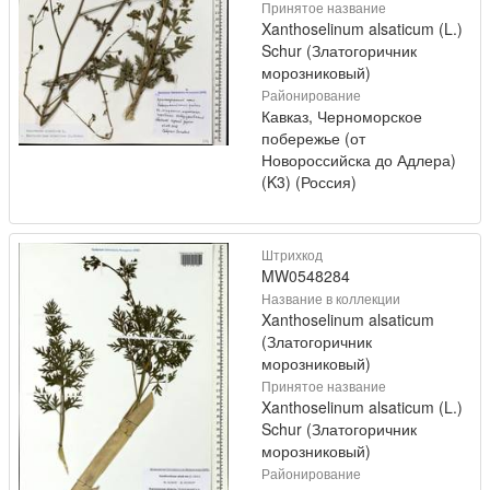
Принятое название
Xanthoselinum alsaticum (L.)
Schur (Златогоричник
морозниковый)
Районирование
Кавказ, Черноморское
побережье (от
Новороссийска до Адлера)
(K3) (Россия)
Штрихкод
MW0548284
Название в коллекции
Xanthoselinum alsaticum
(Златогоричник
морозниковый)
Принятое название
Xanthoselinum alsaticum (L.)
Schur (Златогоричник
морозниковый)
Районирование