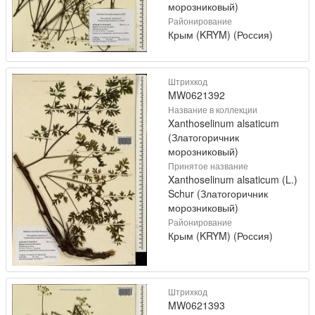
морозниковый)
Районирование
Крым (KRYM) (Россия)
Штрихкод
MW0621392
Название в коллекции
Xanthoselinum alsaticum
(Златогоричник
морозниковый)
Принятое название
Xanthoselinum alsaticum (L.)
Schur (Златогоричник
морозниковый)
Районирование
Крым (KRYM) (Россия)
Штрихкод
MW0621393