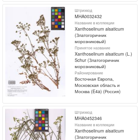
Штрихкод
MHA0032432
Название в коллекции
Xanthoselinum alsaticum
(Златогоричник
морозниковый)
Принятое название
Xanthoselinum alsaticum (L.)
Schur (Златогоричник
морозниковый)
Районирование
Восточная Европа,
Московская область и
Москва (E4a) (Россия)
Штрихкод
MHA0452346
Название в коллекции
Xanthoselinum alsaticum
(Златогоричник