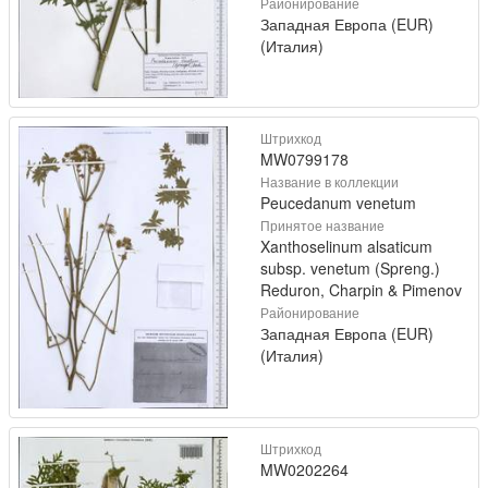
Районирование
Западная Европа (EUR)
(Италия)
Штрихкод
MW0799178
Название в коллекции
Peucedanum venetum
Принятое название
Xanthoselinum alsaticum
subsp. venetum (Spreng.)
Reduron, Charpin & Pimenov
Районирование
Западная Европа (EUR)
(Италия)
Штрихкод
MW0202264