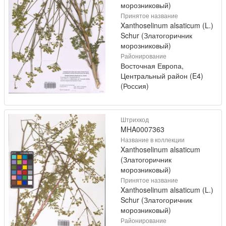
морозниковый)
Принятое название
Xanthoselinum alsaticum (L.)
Schur (Златогоричник
морозниковый)
Районирование
Восточная Европа,
Центральный район (E4)
(Россия)
Штрихкод
MHA0007363
Название в коллекции
Xanthoselinum alsaticum
(Златогоричник
морозниковый)
Принятое название
Xanthoselinum alsaticum (L.)
Schur (Златогоричник
морозниковый)
Районирование