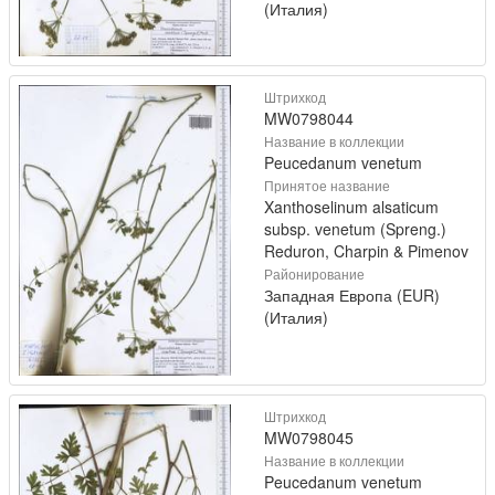
(Италия)
Штрихкод
MW0798044
Название в коллекции
Peucedanum venetum
Принятое название
Xanthoselinum alsaticum
subsp. venetum (Spreng.)
Reduron, Charpin & Pimenov
Районирование
Западная Европа (EUR)
(Италия)
Штрихкод
MW0798045
Название в коллекции
Peucedanum venetum