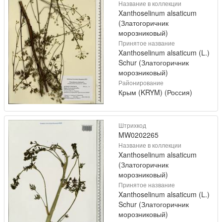
Название в коллекции
Xanthoselinum alsaticum
(Златогоричник
морозниковый)
Принятое название
Xanthoselinum alsaticum (L.)
Schur (Златогоричник
морозниковый)
Районирование
Крым (KRYM) (Россия)
Штрихкод
MW0202265
Название в коллекции
Xanthoselinum alsaticum
(Златогоричник
морозниковый)
Принятое название
Xanthoselinum alsaticum (L.)
Schur (Златогоричник
морозниковый)