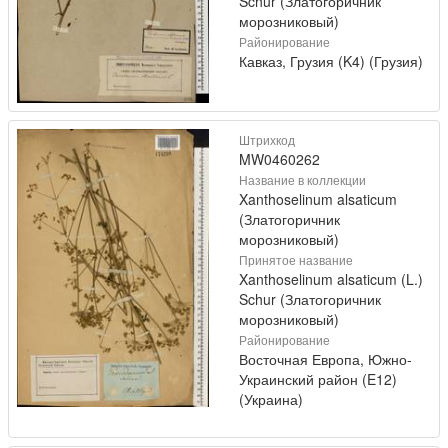
Schur (Златогоричник
морозниковый)
Районирование
Кавказ, Грузия (K4) (Грузия)
Штрихкод
MW0460262
Название в коллекции
Xanthoselinum alsaticum
(Златогоричник
морозниковый)
Принятое название
Xanthoselinum alsaticum (L.)
Schur (Златогоричник
морозниковый)
Районирование
Восточная Европа, Южно-
Украинский район (E12)
(Украина)