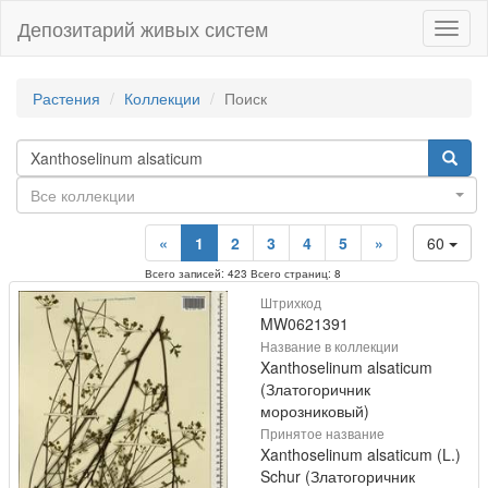
Депозитарий живых систем
Навиг
Растения
Коллекции
Поиск
Все коллекции
«
1
2
3
4
5
»
60
Всего записей: 423 Всего страниц: 8
Штрихкод
MW0621391
Название в коллекции
Xanthoselinum alsaticum
(Златогоричник
морозниковый)
Принятое название
Xanthoselinum alsaticum (L.)
Schur (Златогоричник