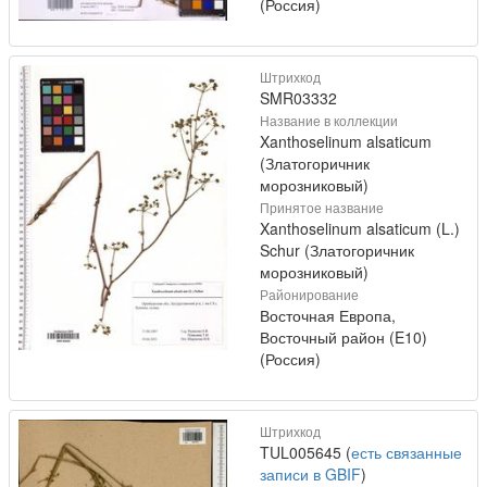
(Россия)
Штрихкод
SMR03332
Название в коллекции
Xanthoselinum alsaticum
(Златогоричник
морозниковый)
Принятое название
Xanthoselinum alsaticum (L.)
Schur (Златогоричник
морозниковый)
Районирование
Восточная Европа,
Восточный район (E10)
(Россия)
Штрихкод
TUL005645 (
есть связанные
записи в GBIF
)