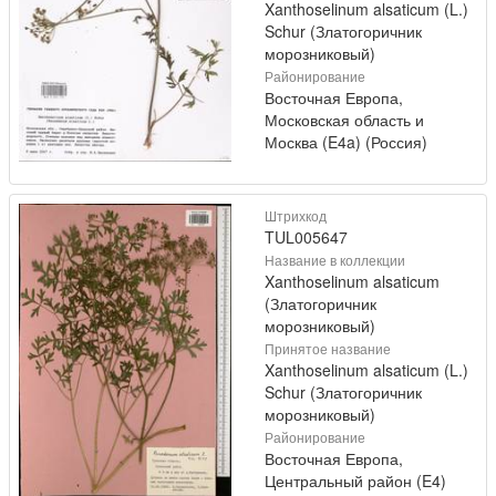
Xanthoselinum alsaticum (L.)
Schur (Златогоричник
морозниковый)
Районирование
Восточная Европа,
Московская область и
Москва (E4a) (Россия)
Штрихкод
TUL005647
Название в коллекции
Xanthoselinum alsaticum
(Златогоричник
морозниковый)
Принятое название
Xanthoselinum alsaticum (L.)
Schur (Златогоричник
морозниковый)
Районирование
Восточная Европа,
Центральный район (E4)