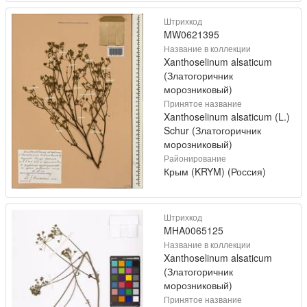
Штрихкод
MW0621395
Название в коллекции
Xanthoselinum alsaticum
(Златогоричник
морозниковый)
Принятое название
Xanthoselinum alsaticum (L.)
Schur (Златогоричник
морозниковый)
Районирование
Крым (KRYM) (Россия)
Штрихкод
MHA0065125
Название в коллекции
Xanthoselinum alsaticum
(Златогоричник
морозниковый)
Принятое название