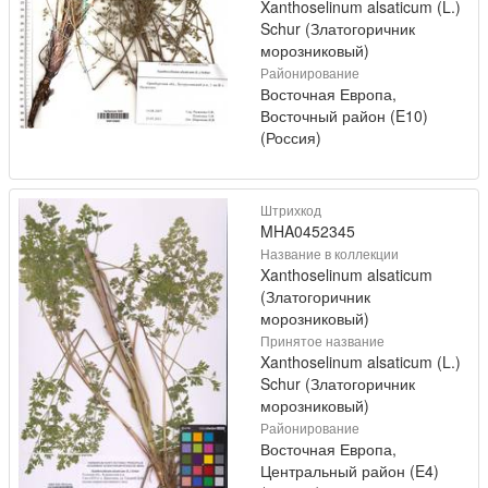
Xanthoselinum alsaticum (L.)
Schur (Златогоричник
морозниковый)
Районирование
Восточная Европа,
Восточный район (E10)
(Россия)
Штрихкод
MHA0452345
Название в коллекции
Xanthoselinum alsaticum
(Златогоричник
морозниковый)
Принятое название
Xanthoselinum alsaticum (L.)
Schur (Златогоричник
морозниковый)
Районирование
Восточная Европа,
Центральный район (E4)