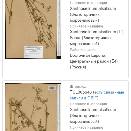
Название в коллекции
Xanthoselinum alsaticum
(Златогоричник
морозниковый)
Принятое название
Xanthoselinum alsaticum (L.)
Schur (Златогоричник
морозниковый)
Районирование
Восточная Европа,
Центральный район (E4)
(Россия)
Штрихкод
TUL005646 (
есть связанные
записи в GBIF
)
Название в коллекции
Xanthoselinum alsaticum
(Златогоричник
морозниковый)
Принятое название