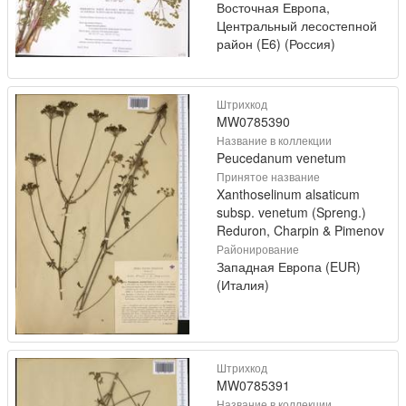
Восточная Европа,
Центральный лесостепной
район (E6) (Россия)
Штрихкод
MW0785390
Название в коллекции
Peucedanum venetum
Принятое название
Xanthoselinum alsaticum
subsp. venetum (Spreng.)
Reduron, Charpin & Pimenov
Районирование
Западная Европа (EUR)
(Италия)
Штрихкод
MW0785391
Название в коллекции