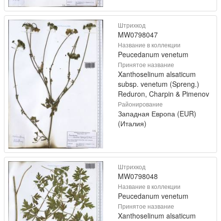
Штрихкод
MW0798047
Название в коллекции
Peucedanum venetum
Принятое название
Xanthoselinum alsaticum
subsp. venetum (Spreng.)
Reduron, Charpin & Pimenov
Районирование
Западная Европа (EUR)
(Италия)
Штрихкод
MW0798048
Название в коллекции
Peucedanum venetum
Принятое название
Xanthoselinum alsaticum