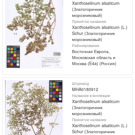
Xanthoselinum alsaticum
(Златогоричник
морозниковый)
Принятое название
Xanthoselinum alsaticum (L.)
Schur (Златогоричник
морозниковый)
Районирование
Восточная Европа,
Московская область и
Москва (E4a) (Россия)
Штрихкод
MHA0180912
Название в коллекции
Xanthoselinum alsaticum
(Златогоричник
морозниковый)
Принятое название
Xanthoselinum alsaticum (L.)
Schur (Златогоричник