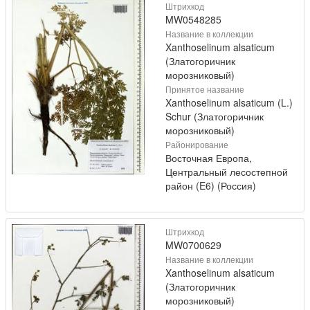
Штрихкод
MW0548285
Название в коллекции
Xanthoselinum alsaticum
(Златогоричник
морозниковый)
Принятое название
Xanthoselinum alsaticum (L.)
Schur (Златогоричник
морозниковый)
Районирование
Восточная Европа,
Центральный лесостепной
район (E6) (Россия)
Штрихкод
MW0700629
Название в коллекции
Xanthoselinum alsaticum
(Златогоричник
морозниковый)