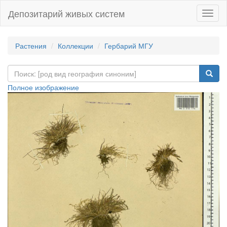
Депозитарий живых систем
Навиг
Растения
Коллекции
Гербарий МГУ
Полное изображение