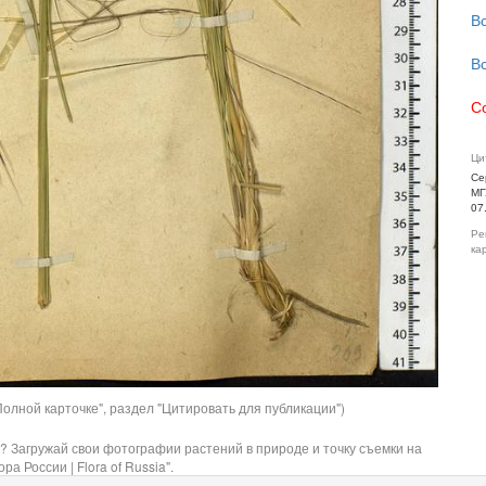
В
В
С
Ци
Се
МГ
07
Ре
ка
олной карточке", раздел "Цитировать для публикации")
? Загружай свои фотографии растений в природе и точку съемки на
ра России | Flora of Russia".