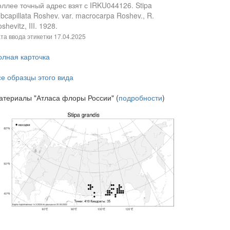
оллее точный адрес взят с IRKU044126. Stipa
bcapillata Roshev. var. macrocarpa Roshev., R.
shevitz, III. 1928.
та ввода этикетки
17.04.2025
олная карточка
се образцы этого вида
атериалы "Атласа флоры России" (
подробности
)