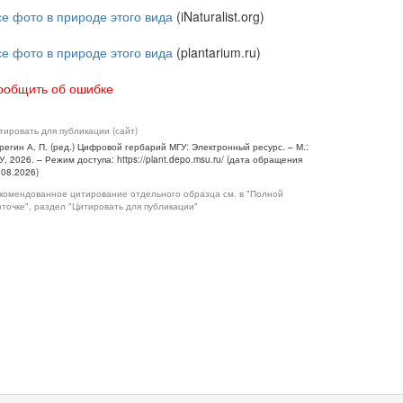
се фото в природе этого вида
(iNaturalist.org)
се фото в природе этого вида
(plantarium.ru)
ообщить об ошибке
тировать для публикации (сайт)
регин А. П. (ред.) Цифровой гербарий МГУ: Электронный ресурс. – М.:
У, 2026. – Режим доступа: https://plant.depo.msu.ru/ (дата обращения
.08.2026)
комендованное цитирование отдельного образца см. в "Полной
рточке", раздел "Цитировать для публикации"