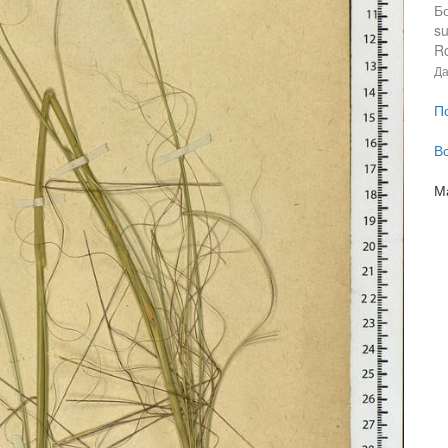
Б
su
Ro
Да
П
В
М