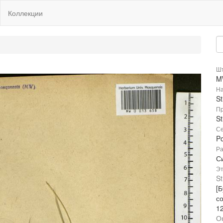
Коллекции
Шт
M
На
St
Пр
St
Се
P
Ра
С
Эт
St
[Б
с
1
О