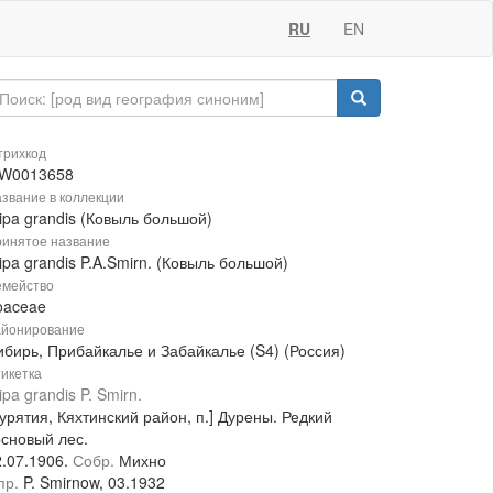
RU
EN
рихкод
W0013658
звание в коллекции
ipa grandis (Ковыль большой)
инятое название
ipa grandis P.A.Smirn. (Ковыль большой)
мейство
oaceae
йонирование
ибирь, Прибайкалье и Забайкалье (S4) (Россия)
икетка
ipa grandis P. Smirn.
урятия, Кяхтинский район, п.] Дурены. Редкий
основый лес.
2.07.1906.
Собр.
Михно
пр.
P. Smirnow, 03.1932