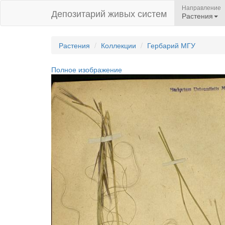
Направление
Депозитарий живых систем
Растения
Растения
Коллекции
Гербарий МГУ
Полное изображение