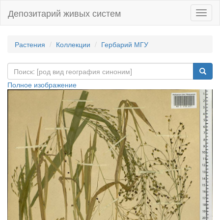
Депозитарий живых систем
Навиг
Растения
Коллекции
Гербарий МГУ
Полное изображение