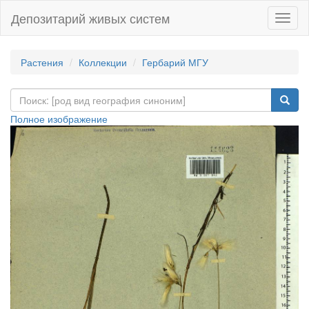
Депозитарий живых систем
Навиг
Растения
Коллекции
Гербарий МГУ
Полное изображение