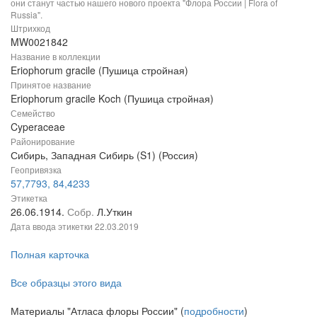
они станут частью нашего нового проекта "Флора России | Flora of
Russia".
Штрихкод
MW0021842
Название в коллекции
Eriophorum gracile (Пушица стройная)
Принятое название
Eriophorum gracile Koch (Пушица стройная)
Семейство
Cyperaceae
Районирование
Сибирь, Западная Сибирь (S1) (Россия)
Геопривязка
57,7793, 84,4233
Этикетка
26.06.1914.
Собр.
Л.Уткин
Дата ввода этикетки
22.03.2019
Полная карточка
Все образцы этого вида
Материалы "Атласа флоры России" (
подробности
)