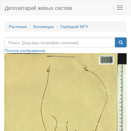
Депозитарий живых систем
Навиг
Растения
Коллекции
Гербарий МГУ
Полное изображение