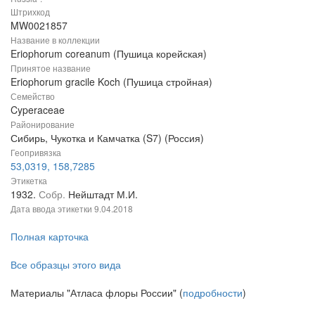
Штрихкод
MW0021857
Название в коллекции
Eriophorum coreanum (Пушица корейская)
Принятое название
Eriophorum gracile Koch (Пушица стройная)
Семейство
Cyperaceae
Районирование
Сибирь, Чукотка и Камчатка (S7) (Россия)
Геопривязка
53,0319, 158,7285
Этикетка
1932.
Собр.
Нейштадт М.И.
Дата ввода этикетки
9.04.2018
Полная карточка
Все образцы этого вида
Материалы "Атласа флоры России" (
подробности
)