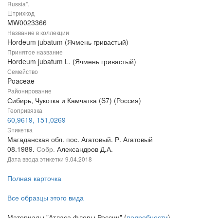
Russia".
Штрихкод
MW0023366
Название в коллекции
Hordeum jubatum (Ячмень гривастый)
Принятое название
Hordeum jubatum L. (Ячмень гривастый)
Семейство
Poaceae
Районирование
Сибирь, Чукотка и Камчатка (S7) (Россия)
Геопривязка
60,9619, 151,0269
Этикетка
Магаданская обл. пос. Агатовый. Р. Агатовый
08.1989.
Собр.
Александров Д.А.
Дата ввода этикетки
9.04.2018
Полная карточка
Все образцы этого вида
Материалы "Атласа флоры России" (
подробности
)