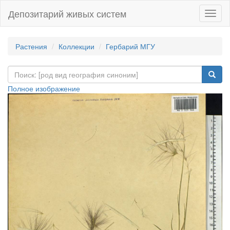
Депозитарий живых систем
Навиг
Растения
Коллекции
Гербарий МГУ
Полное изображение