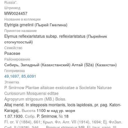
Russia".
Штрихкод
MW0024457
Название в коллекции
Elytrigia gmelinii (Пырей Гмелина)
Принятое название
Elymus reflexiaristatus subsp. reflexiaristatus (Пырейник
отогнутоостый)
Семейство
Poaceae
Районирование
Сибирь, Западный (Казахстанский) Алтай (S2a) (Казахстан)
Геопривязка
49,1697, 85,6091
Этикетка
P. Smirnow Plantae altaicae exsiccatae a Societate Naturae
Curiosorum Mosquensi editae
Agropyrum strigosum (MB.) Boiss.
Altaj merid. In stepposis montanis, locis lapidosis, pr. pag. Katon-
Karagaj..
Высота
1100 м над ур. моря
1.07.1930.
Собр.
P. Smirnow,
№
18
Fl. or. V (1884), 661; Крыл. Фл. Алт. VII (1914), 1694; Ej. ФлЗап.
Сиб. II (1928), 346. — Bromus strigosus MB. Fl. taur.-canc. III