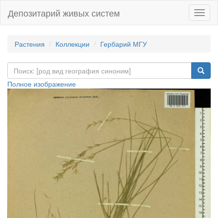
Депозитарий живых систем
Навиг
Растения
Коллекции
Гербарий МГУ
Полное изображение