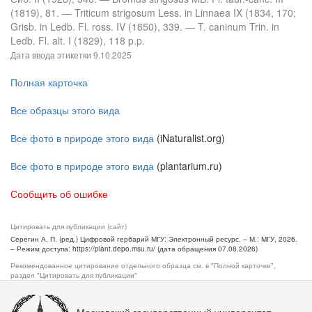
(1819), 81. — Triticum strigosum Less. in Linnaea IX (1834, 170;
Grisb. in Ledb. Fl. ross. IV (1850), 339. — T. caninum Trin. in
Ledb. Fl. alt. I (1829), 118 p.p.
Дата ввода этикетки
9.10.2025
Полная карточка
Все образцы этого вида
Все фото в природе этого вида
(iNaturalist.org)
Все фото в природе этого вида
(plantarium.ru)
Сообщить об ошибке
Цитировать для публикации (сайт)
Серегин А. П. (ред.) Цифровой гербарий МГУ: Электронный ресурс. – М.: МГУ, 2026.
– Режим доступа: https://plant.depo.msu.ru/ (дата обращения 07.08.2026)
Рекомендованное цитирование отдельного образца см. в "Полной карточке",
раздел "Цитировать для публикации"