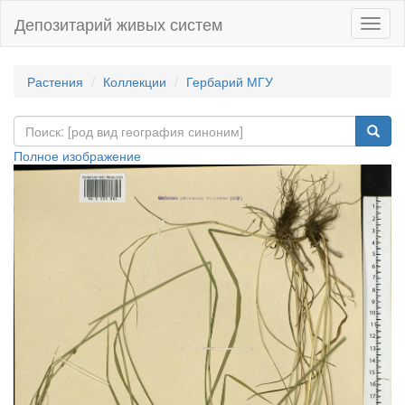
Депозитарий живых систем
Навиг
Растения
Коллекции
Гербарий МГУ
Полное изображение