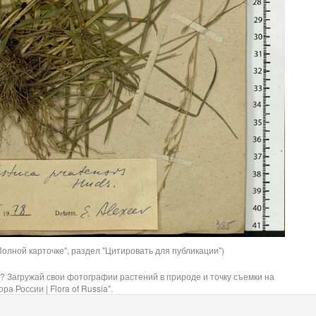
олной карточке", раздел "Цитировать для публикации")
? Загружай свои фотографии растений в природе и точку съемки на
ра России | Flora of Russia".