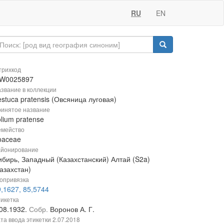
RU
EN
рихкод
W0025897
звание в коллекции
stuca pratensis (Овсяница луговая)
инятое название
lium pratense
мейство
oaceae
йонирование
ибирь, Западный (Казахстанский) Алтай (S2a)
азахстан)
опривязка
,1627, 85,5744
икетка
.08.1932.
Собр.
Воронов А. Г.
та ввода этикетки
2.07.2018