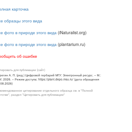
олная карточка
се образцы этого вида
се фото в природе этого вида
(iNaturalist.org)
се фото в природе этого вида
(plantarium.ru)
ообщить об ошибке
тировать для публикации (сайт)
регин А. П. (ред.) Цифровой гербарий МГУ: Электронный ресурс. – М.:
У, 2026. – Режим доступа: https://plant.depo.msu.ru/ (дата обращения
.08.2026)
комендованное цитирование отдельного образца см. в "Полной
рточке", раздел "Цитировать для публикации"