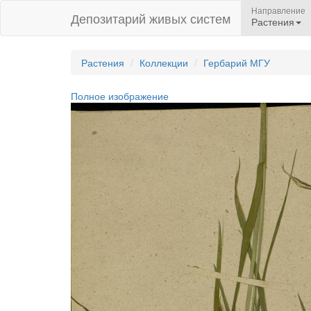
Направление
Депозитарий живых систем
Растения
Растения
Коллекции
Гербарий МГУ
Полное изображение