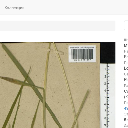
Коллекции
Шт
M
На
Fe
Пр
Lo
Се
P
Ра
С
(К
Ге
49
Эт
5
Да