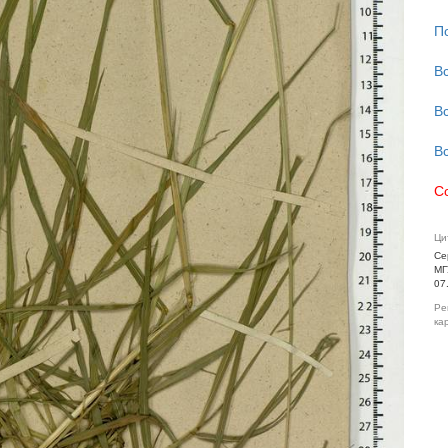
П
В
В
В
С
Ци
Се
МГ
07
Ре
ка