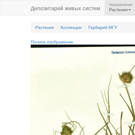
Направление
Депозитарий живых систем
Растения
Растения
Коллекции
Гербарий МГУ
Полное изображение