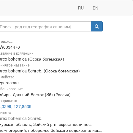
RU
EN
рихкод
W0034476
звание в коллекции
arex bohemica (Осока богемская)
инятое название
arex bohemica Schreb. (Осока богемская)
мейство
yperaceae
йонирование
бирь, Дальний Восток (S6) (Россия)
опривязка
4,3299, 127,8539
икетка
arex bohemica Schreb.
урская область, Зейский р-н, окрестности пос.
нежногорский, побережье Зейского водохранилища,