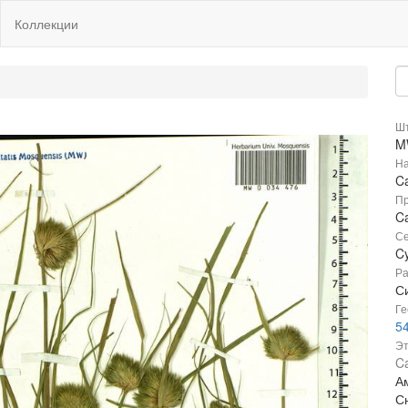
Коллекции
Шт
M
На
C
Пр
C
Се
C
Ра
Си
Ге
5
Эт
C
Ам
С