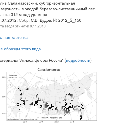
алив Саламатовский, субгоризонтальная
оверхность, молодой березово-лиственничный лес.
ысота
312 м над ур. моря
4.07.2012.
Собр.
С.В. Дудов,
№
2012_S_150
та ввода этикетки
9.11.2018
олная карточка
се образцы этого вида
атериалы "Атласа флоры России" (
подробности
)