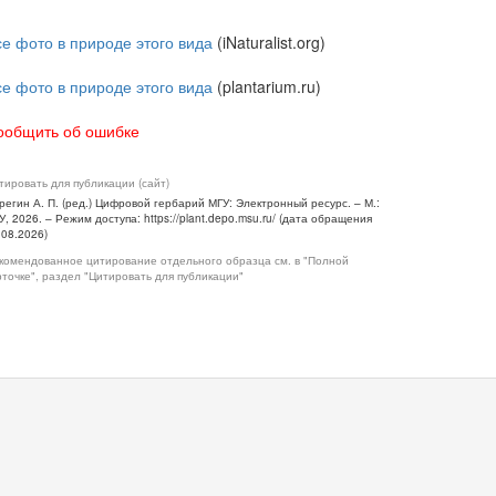
се фото в природе этого вида
(iNaturalist.org)
се фото в природе этого вида
(plantarium.ru)
ообщить об ошибке
тировать для публикации (сайт)
регин А. П. (ред.) Цифровой гербарий МГУ: Электронный ресурс. – М.:
У, 2026. – Режим доступа: https://plant.depo.msu.ru/ (дата обращения
.08.2026)
комендованное цитирование отдельного образца см. в "Полной
рточке", раздел "Цитировать для публикации"