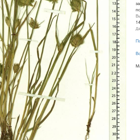
з
п
В
1
Да
П
В
М