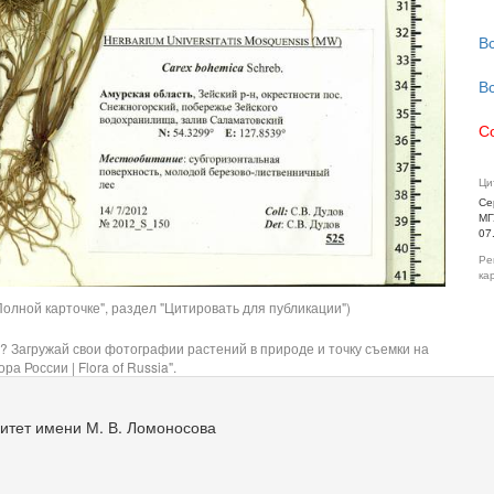
В
В
С
Ци
Се
МГ
07
Ре
ка
олной карточке", раздел "Цитировать для публикации")
? Загружай свои фотографии растений в природе и точку съемки на
ра России | Flora of Russia".
итет имени М. В. Ломоносова