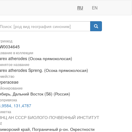
RU
EN
рихкод
W0034645
звание в коллекции
arex atherodes (Осока прямоколосая)
инятое название
arex atherodes Spreng. (Осока прямоколосая)
мейство
yperaceae
йонирование
бирь, Дальний Восток (S6) (Россия)
опривязка
3,9584, 131,4787
икетка
ВНЦ АН СССР БИОЛОГО-ПОЧВЕННЫЙ ИНСТИТУТ
t
риморский край, Пограничный р-он. Окрестности