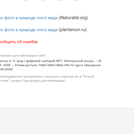
се фото в природе этого вида
(iNaturalist.org)
се фото в природе этого вида
(plantarium.ru)
ообщить об ошибке
тировать для публикации (сайт)
регин А. П. (ред.) Цифровой гербарий МГУ: Электронный ресурс. – М.:
У, 2026. – Режим доступа: https://plant.depo.msu.ru/ (дата обращения
.08.2026)
комендованное цитирование отдельного образца см. в "Полной
рточке", раздел "Цитировать для публикации"