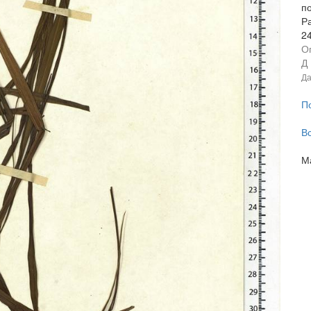
п
Р
2
О
Д
Да
П
В
М