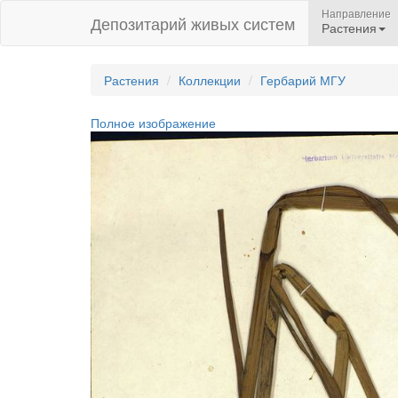
Направление
Депозитарий живых систем
Растения
Растения
Коллекции
Гербарий МГУ
Полное изображение