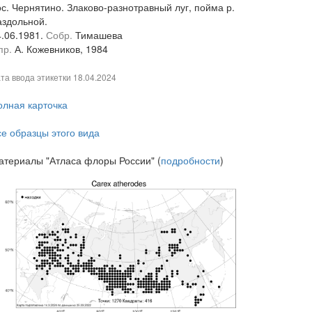
ос. Чернятино. Злаково-разнотравный луг, пойма р.
аздольной.
4.06.1981.
Собр.
Тимашева
пр.
А. Кожевников, 1984
та ввода этикетки
18.04.2024
олная карточка
се образцы этого вида
атериалы "Атласа флоры России" (
подробности
)