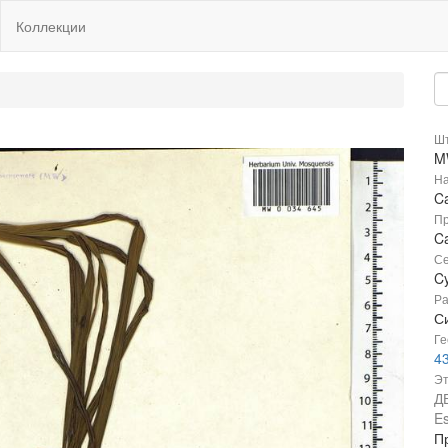
Коллекции
Шт
M
На
C
Пр
C
Се
C
Ра
Си
Ге
4
Эт
Д
Es
П