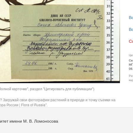
В
В
С
Ци
Се
МГ
06
Ре
ка
олной карточке", раздел "Цитировать для публикации")
? Загружай свои фотографии растений в природе и точку съемки на
ра России | Flora of Russia".
итет имени М. В. Ломоносова