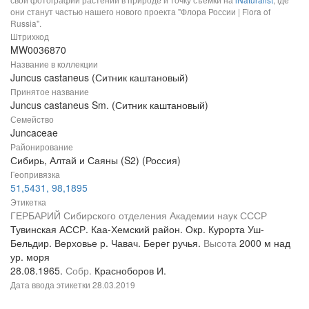
они станут частью нашего нового проекта "Флора России | Flora of
Russia".
Штрихкод
MW0036870
Название в коллекции
Juncus castaneus (Ситник каштановый)
Принятое название
Juncus castaneus Sm. (Ситник каштановый)
Семейство
Juncaceae
Районирование
Сибирь, Алтай и Саяны (S2) (Россия)
Геопривязка
51,5431, 98,1895
Этикетка
ГЕРБАРИЙ Сибирского отделения Академии наук СССР
Тувинская АССР. Каа-Хемский район. Окр. Курорта Уш-
Бельдир. Верховье р. Чавач. Берег ручья.
Высота
2000 м над
ур. моря
28.08.1965.
Собр.
Красноборов И.
Дата ввода этикетки
28.03.2019