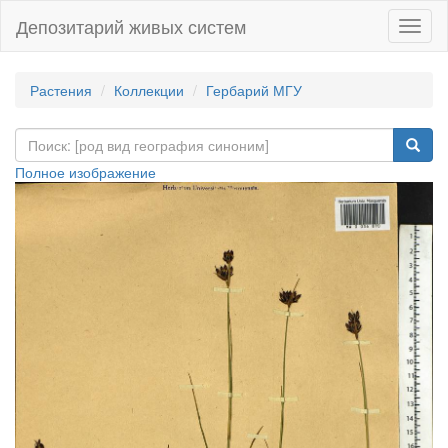
Депозитарий живых систем
Навиг
Растения
Коллекции
Гербарий МГУ
Полное изображение